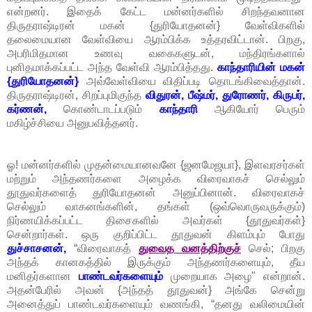
என்றனர். இதைக் கேட்ட மன்னர்களில் சிறந்தவனான
திருதராஷ்டிரன் மகன் {துரியோதனன்} வேள்விகளில்
தலைமையான வேள்வியை ஆரம்பிக்க உத்தரவிட்டான். பிறகு,
அபரிமிதமான உணவு வகைகளுடன், மந்திரங்களால்
புனிதமாக்கப்பட்ட அந்த வேள்வி ஆரம்பித்தது.
காந்தாரியின் மகன்
{துரியோதனன்}
அவ்வேள்வியை விதிப்படி தொடங்கிவைத்தான்.
திருதராஷ்டிரன், சிறப்புமிகுந்த
விதுரன், பீஷ்மர், துரோணர், கிருபர்,
கர்ணன்,
கொண்டாடப்படும்
காந்தாரி
ஆகியோர் பெரும்
மகிழ்ச்சியை அனுபவித்தனர்.
ஓ! மன்னர்களில் முதன்மையானவனே {ஜனமேஜயா}, இளவரசர்கள்
மற்றும் அந்தணர்களை அழைக்க விரைவாகச் செல்லும்
தூதுவர்களைத் துரியோதனன் அனுப்பினான். விரைவாகச்
செல்லும் வாகனங்களின், தங்கள் (ஒவ்வொருவருக்கும்)
நிர்ணயிக்கப்பட்ட திசைகளில் அவர்கள் {தூதுவர்கள்}
சென்றார்கள். ஒரு குறிப்பிட்ட தூதுவன் கிளம்பும் போது
துச்சாசனன்,
“விரைவாகத்
துவைத வனத்திற்குச்
செல்; பிறகு
அந்தக் கானகத்தில் இருக்கும் அந்தணர்களையும், தீய
மனிதர்களான
பாண்டவர்களையும்
முறையாக அழை" என்றான்.
அதன்பேரில் அவன் {அந்தத் தூதுவன்} அங்கே சென்று
அனைத்துப் பாண்டவர்களையும் வணங்கி, “தனது வலிமையின்