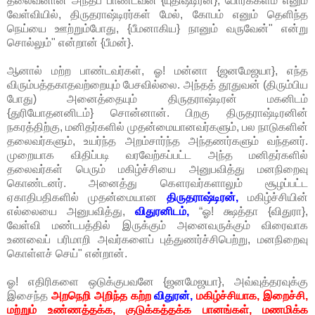
தலைவனான அந்தப் பாண்டவன் {யுதிஷ்டிரன்}, போர்க்களம் எனும்
வேள்வியில், திருதராஷ்டிரர்கள் மேல், கோபம் எனும் தெளிந்த
நெய்யை ஊற்றும்போது, {பீமனாகிய} நானும் வருவேன்" என்று
சொல்லும்" என்றான் {பீமன்}.
ஆனால் மற்ற பாண்டவர்கள், ஓ! மன்னா {ஜனமேஜயா}, எந்த
விரும்பத்தகாதவற்றையும் பேசவில்லை. அந்தத் தூதுவன் (திரும்பிய
போது) அனைத்தையும் திருதராஷ்டிரன் மகனிடம்
{துரியோதனனிடம்} சொன்னான். பிறகு திருதராஷ்டிரனின்
நகரத்திற்கு, மனிதர்களில் முதன்மையானவர்களும், பல நாடுகளின்
தலைவர்களும், உயர்ந்த அறம்சார்ந்த அந்தணர்களும் வந்தனர்.
முறையாக விதிப்படி வரவேற்கப்பட்ட அந்த மனிதர்களில்
தலைவர்கள் பெரும் மகிழ்ச்சியை அனுபவித்து மனநிறைவு
கொண்டனர். அனைத்து கௌரவர்களாலும் சூழப்பட்ட
ஏகாதிபதிகளில் முதன்மையான
திருதராஷ்டிரன்,
மகிழ்ச்சியின்
எல்லையை அனுபவித்து,
விதுரனிடம்,
“ஓ! க்ஷத்தா {விதுரா},
வேள்வி மண்டபத்தில் இருக்கும் அனைவருக்கும் விரைவாக
உணவைப் பரிமாறி அவர்களைப் புத்துணர்ச்சிபெற்று, மனநிறைவு
கொள்ளச் செய்" என்றான்.
ஓ! எதிரிகளை ஒடுக்குபவனே {ஜனமேஜயா}, அவ்வுத்தரவுக்கு
இசைந்த
அறநெறி அறிந்த கற்ற
விதுரன்,
மகிழ்ச்சியாக, இறைச்சி,
மற்றும் உண்ணத்தக்க, குடுக்கத்தக்க பானங்கள், மணமிக்க