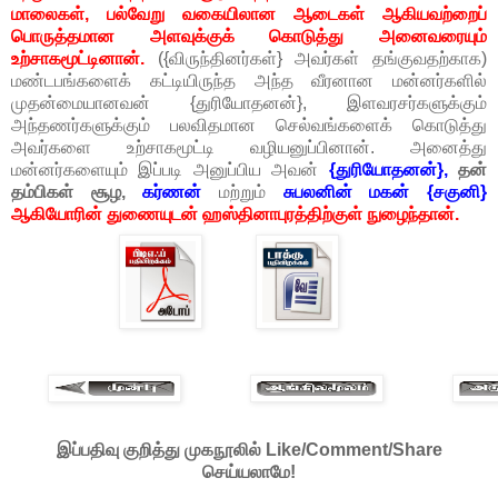
மாலைகள், பல்வேறு வகையிலான ஆடைகள் ஆகியவற்றைப்
பொருத்தமான அளவுக்குக் கொடுத்து அனைவரையும்
உற்சாகமூட்டினான்.
({விருந்தினர்கள்} அவர்கள் தங்குவதற்காக)
மண்டபங்களைக் கட்டியிருந்த அந்த வீரனான மன்னர்களில்
முதன்மையானவன் {துரியோதனன்}, இளவரசர்களுக்கும்
அந்தணர்களுக்கும் பலவிதமான செல்வங்களைக் கொடுத்து
அவர்களை உற்சாகமூட்டி வழியனுப்பினான். அனைத்து
மன்னர்களையும் இப்படி அனுப்பிய அவன்
{துரியோதனன்},
தன்
தம்பிகள் சூழ,
கர்ணன்
மற்றும்
சுபலனின் மகன் {சகுனி}
ஆகியோரின் துணையுடன் ஹஸ்தினாபுரத்திற்குள் நுழைந்தான்.
இப்பதிவு குறித்து முகநூலில் Like/Comment/Share
செய்யலாமே!