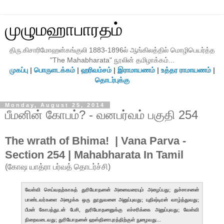
முழுமஹாபாரதம்
திரு.கிசாரிமோஹன்கங்குலி 1883-1896ல் ஆங்கிலத்தில் மொழிபெயர்த்த
"The Mahabharata" நூலின் தமிழாக்கம்...
முகப்பு
|
பொருளடக்கம்
|
ஹரிவம்சம்
|
இராமாயணம்
|
உத்தர ராமாயணம்
|
தொடர்புக்கு
Monday, August 25, 2014
பீமனின் கோபம்? - வனபர்வம் பகுதி 254
The wrath of Bhima! | Vana Parva -
Section 254 | Mahabharata In Tamil
(கோஷ யாத்ரா பர்வத் தொடர்ச்சி)
வேள்வி செய்வதற்காகத் துரியோதனன் அனைவரையும் அழைப்பது; துச்சாசனன்
பாண்டவர்களை அழைக்க ஒரு தூதுவனை அனுப்புவது; யுதிஷ்டிரன் வாழ்த்துவது;
பீமன் கோபத்துடன் பேசி, துரியோதனனுக்கு எச்சரிக்கை அனுப்புவது; வேள்வி
நிறைவடைவது; துரியோதனன் ஹஸ்தினாபுரத்திற்குள் நுழைவது...