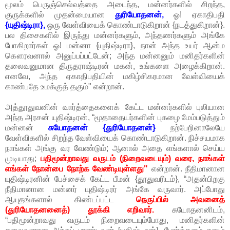
மூலம் பெருஞ்செல்வத்தை அடைந்த, மன்னர்களில் சிறந்த,
குருக்களில் முதன்மையான
துரியோதனன்,
ஓ! ஏகாதிபதி
{யுதிஷ்டிரா},
ஒரு வேள்வியைக் கொண்டாடுகிறான் {நடத்துகிறான்}.
பல திசைகளில் இருந்து மன்னர்களும், அந்தணர்களும் அங்கே
போகிறார்கள் ஓ! மன்னா {யுதிஷ்டிரா}, நான் அந்த உயர் ஆன்ம
கௌரவனால் அனுப்பப்பட்டேன்; அந்த மன்னனும் மனிதர்களின்
தலைவனுமான திருதராஷ்டிரன் மகன், உங்களை அழைக்கிறான்.
எனவே, அந்த ஏகாதிபதியின் மகிழ்சிகரமான வேள்வியைக்
காண்பதே உமக்குத் தகும்" என்றான்.
அத்தூதுவனின் வார்த்தைகளைக் கேட்ட மன்னர்களில் புலியான
அந்த அரசன் யுதிஷ்டிரன், “மூதாதையர்களின் புகழை மேம்படுத்தும்
மன்னன்
சுயோதனன் {துரியோதனன்}
நற்பேறினாலேயே
வேள்விகளில் சிறந்த வேள்வியைக் கொண்டாடுகிறான். நிச்சயமாக
நாங்கள் அங்கு வர வேண்டும்; ஆனால் அதை எங்களால் செய்ய
முடியாது;
பதிமூன்றாவது வருடம் (நிறைவடையும்) வரை, நாங்கள்
எங்கள் நோன்பை நோற்க வேண்டியுள்ளது"
என்றான். நீதிமானான
யுதிஷ்டிரனின் பேச்சைக் கேட்ட பீமன் {தூதுவரிடம்}, “அதன்பிறகு
நீதிமானான மன்னர் யுதிஷ்டிரர் அங்கே வருவார். அப்போது
ஆயுதங்களால் கிண்டப்பட்ட
நெருப்பில் அவனைத்
(துரியோதனனைத்) தூக்கி எறிவார்.
சுயோதனனிடம்,
“பதிமூன்றாவது வருடம் நிறைவடையும்போது, மனிதர்களின்