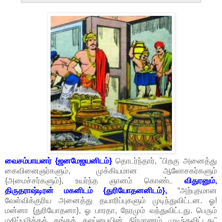
வைசம்பாயனர் {ஜனமேஜயனிடம்}
தொடர்ந்தார், "பிறகு அனைத்து
கைவினைஞர்களும், முக்கியமான ஆலோசகர்களும்
{அமைச்சர்களும்}, உயர்ந்த ஞானம் கொண்ட
விதுரனும்,
திருதராஷ்டிரன் மகனிடம் {துரியோதனனிடம்},
“அற்புதமான
வேள்விக்குரிய அனைத்து தயாரிப்புகளும் முடிந்துவிட்டன. ஓ!
மன்னா {துரியோதனா}, ஓ பாரதா, நேரமும் வந்துவிட்டது. பெரும்
மதிப்புமிக்கத் தங்கக் கலப்பையின் நிர்மாணம் முடிந்தவிட்டது"