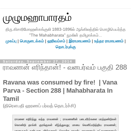
முழுமஹாபாரதம்
திரு.கிசாரிமோஹன்கங்குலி 1883-1896ல் ஆங்கிலத்தில் மொழிபெயர்த்த
"The Mahabharata" நூலின் தமிழாக்கம்...
முகப்பு
|
பொருளடக்கம்
|
ஹரிவம்சம்
|
இராமாயணம்
|
உத்தர ராமாயணம்
|
தொடர்புக்கு
Saturday, September 27, 2014
ராவணன் எரிந்தான்! - வனபர்வம் பகுதி 288
Ravana was consumed by fire! | Vana
Parva - Section 288 | Mahabharata In
Tamil
(திரௌபதி ஹரணப் பர்வத் தொடர்ச்சி)
ராமனை எதிர்த்து வந்த ராவணன் ; ராவணனின் படைவீரர்களை மரத்தண்டுகள்
கொண்டு தாக்கி குரங்குகள் வீழ்த்துவது; மாயை வெளிப்படுத்திய ராவணன்;
மாயையால் உண்டான வீரர்களைக் கொன்ற ராமன்; ராமனையும் லட்சுமணனையும்