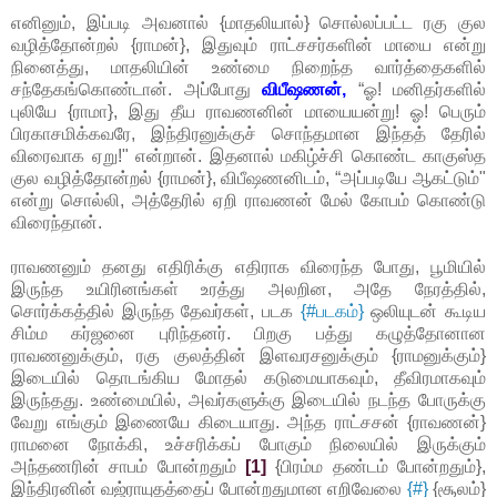
எனினும், இப்படி அவனால் {மாதலியால்} சொல்லப்பட்ட ரகு குல
வழித்தோன்றல் {ராமன்}, இதுவும் ராட்சசர்களின் மாயை என்று
நினைத்து, மாதலியின் உண்மை நிறைந்த வார்த்தைகளில்
சந்தேகங்கொண்டான். அப்போது
விபீஷணன்,
“ஓ! மனிதர்களில்
புலியே {ராமா}, இது தீய ராவணனின் மாயையன்று! ஓ! பெரும்
பிரகாசமிக்கவரே, இந்திரனுக்குச் சொந்தமான இந்தத் தேரில்
விரைவாக ஏறு!" என்றான். இதனால் மகிழ்ச்சி கொண்ட காகுஸ்த
குல வழித்தோன்றல் {ராமன்}, விபீஷணனிடம், “அப்படியே ஆகட்டும்"
என்று சொல்லி, அத்தேரில் ஏறி ராவணன் மேல் கோபம் கொண்டு
விரைந்தான்.
ராவணனும் தனது எதிரிக்கு எதிராக விரைந்த போது, பூமியில்
இருந்த உயிரினங்கள் உரத்து அலறின, அதே நேரத்தில்,
சொர்க்கத்தில் இருந்த தேவர்கள், படக
{#படகம்}
ஒலியுடன் கூடிய
சிம்ம கர்ஜனை புரிந்தனர். பிறகு பத்து கழுத்தோனான
ராவணனுக்கும், ரகு குலத்தின் இளவரசனுக்கும் {ராமனுக்கும்}
இடையில் தொடங்கிய மோதல் கடுமையாகவும், தீவிரமாகவும்
இருந்தது. உண்மையில், அவர்களுக்கு இடையில் நடந்த போருக்கு
வேறு எங்கும் இணையே கிடையாது. அந்த ராட்சசன் {ராவணன்}
ராமனை நோக்கி, உச்சரிக்கப் போகும் நிலையில் இருக்கும்
அந்தணரின் சாபம் போன்றதும்
[1]
{பிரம்ம தண்டம் போன்றதும்},
இந்திரனின் வஜ்ராயுதத்தைப் போன்றதுமான எறிவேலை
{#}
{சூலம்}