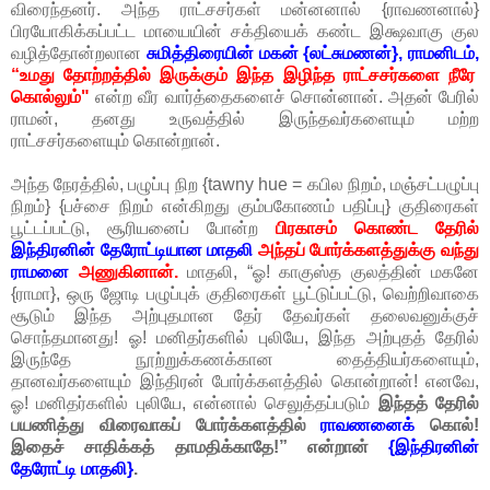
விரைந்தனர். அந்த ராட்சசர்கள் மன்னனால் {ராவணனால்}
பிரயோகிக்கப்பட்ட மாயையின் சக்தியைக் கண்ட இக்ஷவாகு குல
வழித்தோன்றலான
சுமித்திரையின் மகன் {லட்சுமணன்}, ராமனிடம்,
“உமது தோற்றத்தில் இருக்கும் இந்த இழிந்த ராட்சசர்களை நீரே
கொல்லும்"
என்ற வீர வார்த்தைகளைச் சொன்னான். அதன் பேரில்
ராமன், தனது உருவத்தில் இருந்தவர்களையும் மற்ற
ராட்சசர்களையும் கொன்றான்.
அந்த நேரத்தில், பழுப்பு நிற {tawny hue = கபில நிறம், மஞ்சட்பழுப்பு
நிறம்} {பச்சை நிறம் என்கிறது கும்பகோணம் பதிப்பு} குதிரைகள்
பூட்டப்பட்டு, சூரியனைப் போன்ற
பிரகாசம் கொண்ட தேரில்
இந்திரனின் தேரோட்டியான மாதலி
அந்தப் போர்க்களத்துக்கு வந்து
ராமனை
அணுகினான்.
மாதலி, “ஓ! காகுஸ்த குலத்தின் மகனே
{ராமா}, ஒரு ஜோடி பழுப்புக் குதிரைகள் பூட்டுப்பட்டு, வெற்றிவாகை
சூடும் இந்த அற்புதமான தேர் தேவர்கள் தலைவனுக்குச்
சொந்தமானது! ஓ! மனிதர்களில் புலியே, இந்த அற்புதத் தேரில்
இருந்தே நூற்றுக்கணக்கான தைத்தியர்களையும்,
தானவர்களையும் இந்திரன் போர்க்களத்தில் கொன்றான்! எனவே,
ஓ! மனிதர்களில் புலியே, என்னால் செலுத்தப்படும்
இந்தத் தேரில்
பயணித்து விரைவாகப் போர்க்களத்தில்
ராவணனைக்
கொல்!
இதைச் சாதிக்கத் தாமதிக்காதே!” என்றான்
{இந்திரனின்
தேரோட்டி மாதலி}
.