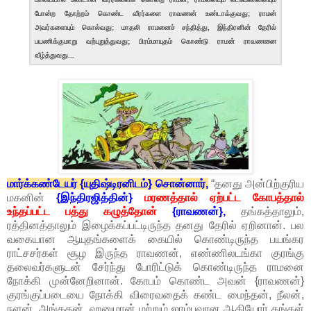
போன்ற தோற்றம் கொண்ட வீரர்களை ராவணன் உண்டாக்குவது; ராமன்
அவர்களையும் கொல்வது; மாதலி ராமனைச் சந்தித்து, இந்திரனின் தேரில்
பயணிக்குமாறு வற்புறுத்துவது; பிரம்மாயுதம் கொண்டு ராமன் ராவணனை
வீழ்த்துவது...
மார்க்கண்டேயர் {யுதிஷ்டிரனிடம்} சொன்னார்,
“தனது அன்பிற்குரிய
மகனின்
{இந்திரஜித்தின்}
மரணத்தால் ஏற்பட்ட கோபத்தால்
உந்தப்பட்ட பத்து கழுத்தோன்
{ராவணன்},
தங்கத்தாலும்,
ரத்தினத்தாலும் இழைக்கப்பட்டிருந்த தனது தேரில் ஏறினான். பல
வகையான ஆயுதங்களைக் கையில் கொண்டிருந்த பயங்கர
ராட்சசர்கள் சூழ இருந்த ராவணன், எண்ணிலடங்கா குரங்கு
தலைவர்களுடன் சேர்ந்து போரிட்டுக் கொண்டிருந்த ராமனை
நோக்கி முன்னேறினான். கோபம் கொண்ட அவன் {ராவணன்}
குரங்குப்படையை நோக்கி விரைவதைக் கண்ட மைந்தன், நீலன்,
நளன், அங்கதன், ஹனுமான் மற்றும் ஜாம்பவான ஆகியோர் தங்கள்