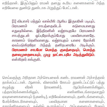
எறிந்தான். இருப்பினும் ராமன் தனது கூரிய கணைகளால் அந்த
எறிவேலை துண்டு துண்டாக அறுத்துப் போட்டான்.
[1] வியாசர் மற்றும் வால்மீகி ஆகிய இருவரின் படியும்,
பிராமணச் சாபத்தைவிடக் கடுமையானது
எதுவுமில்லை. இந்திரனின் வஜ்ராயுதமே பிராமணச்
சாபத்துடன் ஒப்புநோக்கும்போது பலவீனமானதே.
காரணம் தெளிவானது. வஜ்ராயுதம் யாரை நோக்கி
ஏவப்படுகிறதோ அந்தத் தனிநபரையே அடிக்கும்.
பிராமணச் சாபமோ மொத்த குலத்தையும், மொத்த
தலைமுறையையும், முழு நாட்டையுமே அடித்துவிடும்
.
என்கிறார் கங்குலி.
செய்வதற்கு அரிதான அச்செயலைக் கண்ட ராவணன் அச்சத்தால்
தாக்கப்பட்டான். ஆனால், விரைவில் கோபம் தூண்டப்பட்டுப் பத்து
கழுத்து வீரன் {ராவணன்}, ஆயிரக்கணக்கிலும்,
பத்தாயிரக்கணக்கிலும், எண்ணிலடங்காதவாறும்
ஏவுகணைகளையும் {புசுண்டி}, எறிவேல்களையும், தண்டங்களையும்,
போர்க்கோடரிகளையும், பலவிதமான கணைகளையும்,
சதாக்னிகளையும், கல்லில் கூராக்கப்பட்ட அம்புகளையும், மேலும்