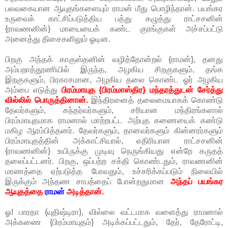
பலவகையான ஆயுதங்களையும் ராமன் மீது பொழிந்தான். பயங்கர
உருவைக் காட்சிப்படுத்திய பத்து கழுத்து ராட்சசனின்
{ராவணனின்} மாயையைக் கண்ட குரங்குகள் அச்சப்பட்டு
அனைத்து திசைகளிலும் ஓடின.
பிறகு அந்தக் காகுஸ்தனின் வழித்தோன்றல் {ராமன்}, தனது
அம்பறாத்தூணியில் இருந்த, அழகிய சிறகுகளும், தங்க
இறகுகளும், பிரகாசமான, அழகிய தலை கொண்ட ஓர் அழகிய
அம்பை எடுத்து
பிரம்மாயுத {பிரம்மாஸ்திர} மந்தரத்துடன் சேர்த்து
வில்லில் பொருத்தினான்.
இந்திரனைத் தலைமையாகக் கொண்டு
தேவர்களும், கந்தர்வர்களும், சரியான மந்திரங்களால்
பிரம்மாயுதமாக ராமனால் மாற்றபட்ட அற்புத கணையைக் கண்டு
மகிழ ஆரம்பித்தனர். தேவர்களும், தானவர்களும் கின்னரர்களும்
பிரம்மாயுதத்தின் அக்காட்சியால், எதிரியான ராட்சசனின்
{ராவணனின்} உயிருக்கு முடிவு நெருங்கியது என்றே கருதத்
தலைப்பட்டனர். பிறகு, ஒப்பற்ற சக்தி கொண்டதும், ராவணனின்
மரணத்தை ஏற்படுத்த போவதும், உச்சரிக்கப்படும் நிலையில்
இருக்கும் அந்தண சாபத்தைப் போன்றதுமான
அந்தப் பயங்கர
ஆயுதத்தை
ராமன்
அடித்தான்.
ஓ! பாரதா {யுதிஷ்டிரா}, வில்லை வட்டமாக வளைத்து ராமனால்
அக்கணை {பிரம்மாயுதம்} அடிக்கப்பட்டதும், தேர், தேரோட்டி,