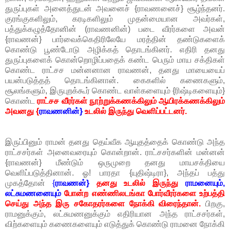
துருப்புகள் அனைத்துடன் அவனைச் {ராவணனைச்} சூழ்ந்தனர்.
குரங்குகளிலும், கரடிகளிலும் முதன்மையான அவர்கள்,
பத்துக்கழுத்தோனின் (ராவணனின்) படை வீரர்களை அவன்
{ராவணன்} பார்வைக்கெதிரிலேயே மரத்தின் தண்டுகளைக்
கொண்டு பூண்டோடு அழிக்கத் தொடங்கினர். எதிரி தனது
துருப்புகளைக் கொன்றொழிப்பதைக் கண்ட பெரும் மாய சக்திகள்
கொண்ட ராட்சச மன்னனான ராவணன், தனது மாயையைப்
பயன்படுத்தத் தொடங்கினான். கைகளில் கணைகளும்,
சூலங்களும், இருபுறக்கூர் கொண்ட வாள்களையும் {ரிஷ்டிகளையும்}
கொண்ட
ராட்சச வீரர்கள் நூற்றுக்கணக்கிலும் ஆயிரக்கணக்கிலும்
அவனது {
ராவணனின்}
உடலில் இருந்து வெளிப்பட்டனர்.
இருப்பினும் ராமன் தனது தெய்வீக ஆயுதத்தைக் கொண்டு அந்த
ராட்சசர்கள் அனைவரையும் கொன்றான். ராட்சசர்களின் மன்னன்
{ராவணன்} மீண்டும் ஒருமுறை தனது மாயசக்தியை
வெளிப்படுத்தினான். ஓ! பாரதா {யுதிஷ்டிரா}, அந்தப் பத்து
முகத்தோன்
{
ராவணன்}
தனது உடலில் இருந்து
ராமனையும்,
லட்சுமணனையும்
போன்ற எண்ணிலடங்கா போர்வீரர்களை உற்பத்தி
செய்து அந்த இரு சகோதரர்களை நோக்கி விரைந்தான்.
பிறகு,
ராமனுக்கும், லட்சுமணனுக்கும் எதிரியான அந்த ராட்சசர்கள்,
விற்களையும் கணைகளையும் எடுத்துக் கொண்டு ராமனை நோக்கி