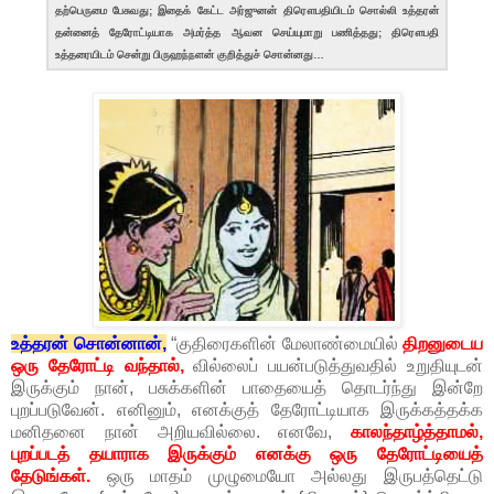
தற்பெருமை பேசுவது; இதைக் கேட்ட அர்ஜுனன் திரௌபதியிடம் சொல்லி உத்தரன்
தன்னைத் தேரோட்டியாக அமர்த்த ஆவன செய்யுமாறு பணித்தது; திரௌபதி
உத்தரையிடம் சென்று பிருஹந்நளன் குறித்துச் சொன்னது…
உத்தரன் சொன்னான்,
“குதிரைகளின் மேலாண்மையில்
திறனுடைய
ஒரு தேரோட்டி வந்தால்,
வில்லைப் பயன்படுத்துவதில் உறுதியுடன்
இருக்கும் நான், பசுக்களின் பாதையைத் தொடர்ந்து இன்றே
புறப்படுவேன். எனினும், எனக்குத் தேரோட்டியாக இருக்கத்தக்க
மனிதனை நான் அறியவில்லை. எனவே,
காலந்தாழ்த்தாமல்,
புறப்படத் தயாராக இருக்கும் எனக்கு ஒரு தேரோட்டியைத்
தேடுங்கள்.
ஒரு மாதம் முழுமையோ அல்லது இருபத்தெட்டு