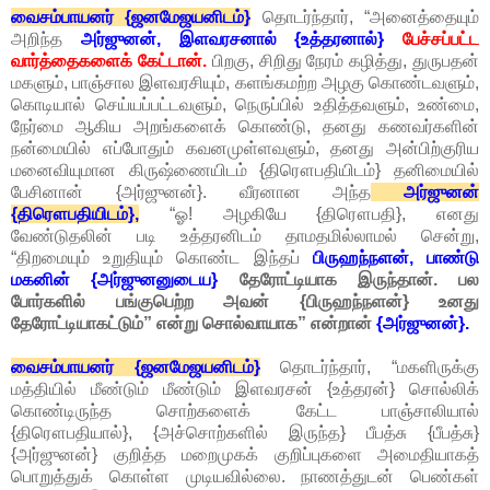
வைசம்பாயனர் {ஜனமேஜயனிடம்}
தொடர்ந்தார், “அனைத்தையும்
அறிந்த
அர்ஜுனன், இளவரசனால் {உத்தரனால்}
பேச்சப்பட்ட
வார்த்தைகளைக் கேட்டான்.
பிறகு, சிறிது நேரம் கழித்து, துருபதன்
மகளும், பாஞ்சால இளவரசியும், களங்கமற்ற அழகு கொண்டவளும்,
கொடியால் செய்யப்பட்டவளும், நெருப்பில் உதித்தவளும், உண்மை,
நேர்மை ஆகிய அறங்களைக் கொண்டு, தனது கணவர்களின்
நன்மையில் எப்போதும் கவனமுள்ளவளும், தனது அன்பிற்குரிய
மனைவியுமான கிருஷ்ணையிடம் {திரௌபதியிடம்} தனிமையில்
பேசினான் {அர்ஜுனன்}. வீரனான அந்த
அர்ஜுனன்
{திரௌபதியிடம்},
“ஓ! அழகியே {திரௌபதி}, எனது
வேண்டுதலின் படி உத்தரனிடம் தாமதமில்லாமல் சென்று,
“திறமையும் உறுதியும் கொண்ட இந்தப்
பிருஹந்நளன், பாண்டு
மகனின் {அர்ஜுனனுடைய}
தேரோட்டியாக இருந்தான். பல
போர்களில் பங்குபெற்ற அவன் {பிருஹந்நளன்} உனது
தேரோட்டியாகட்டும்” என்று சொல்வாயாக” என்றான்
{அர்ஜுனன்}.
வைசம்பாயனர் {ஜனமேஜயனிடம்}
தொடர்ந்தார், “மகளிருக்கு
மத்தியில் மீண்டும் மீண்டும் இளவரசன் {உத்தரன்} சொல்லிக்
கொண்டிருந்த சொற்களைக் கேட்ட பாஞ்சாலியால்
{திரௌபதியால்}, {அச்சொற்களில் இருந்த} பீபத்சு {பீபத்சு}
{அர்ஜுனன்} குறித்த மறைமுகக் குறிப்புகளை அமைதியாகத்
பொறுத்துக் கொள்ள முடியவில்லை. நாணத்துடன் பெண்கள்