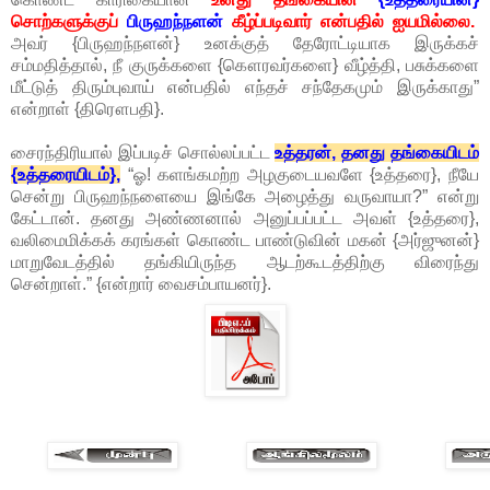
சொற்களுக்குப்
பிருஹந்நளன்
கீழ்ப்படிவார் என்பதில் ஐயமில்லை.
அவர் {பிருஹந்நளன்} உனக்குத் தேரோட்டியாக இருக்கச்
சம்மதித்தால், நீ குருக்களை {கௌரவர்களை} வீழ்த்தி, பசுக்களை
மீட்டுத் திரும்புவாய் என்பதில் எந்தச் சந்தேகமும் இருக்காது”
என்றாள் {திரௌபதி}.
சைரந்திரியால் இப்படிச் சொல்லப்பட்ட
உத்தரன், தனது தங்கையிடம்
{உத்தரையிடம்},
“ஓ! களங்கமற்ற அழகுடையவளே {உத்தரை}, நீயே
சென்று பிருஹந்நளையை இங்கே அழைத்து வருவாயா?” என்று
கேட்டான். தனது அண்ணனால் அனுப்பப்பட்ட அவள் {உத்தரை},
வலிமைமிக்கக் கரங்கள் கொண்ட பாண்டுவின் மகன் {அர்ஜுனன்}
மாறுவேடத்தில் தங்கியிருந்த ஆடற்கூடத்திற்கு விரைந்து
சென்றாள்.” {என்றார் வைசம்பாயனர்}.