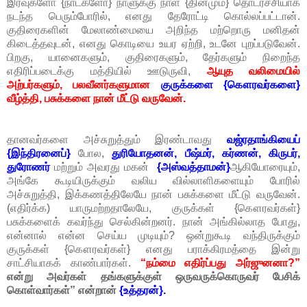
இரவுகளோ {நாட்களோ} நாளுக்கு நாள் {தினமும்} தொடர்ச்சியாக
நடந்த பெரும்போரில், எனது தேரோட்டி கொல்லப்பட்டான்.
குதிரைகளின் மேலாண்மையை அறிந்த மற்றொரு மனிதன்
கிடைத்தவுடன், எனது கொடியை உயர ஏற்றி, உடனே புறப்படுவேன்.
பிறகு, யானைகளும், குதிரைகளும், தேர்களும் நிறைந்த
எதிரிப்படைக்கு மத்தியில் ஊடுருவி,
ஆயுத வலிமையில்
அற்பர்களும், பலவீனர்களுமான
குருக்களை {கௌரவர்களை}
வீழ்த்தி, பசுக்களை நான் மீட்டு வருவேன்.
தானவர்களை அச்சுறுத்தும் இரண்டாவது
வஜ்ரதாங்கியைப்
{இந்திரனைப்}
போல,
துரியோதனன், பீஷ்மர், கர்ணன், கிருபர்,
துரோணர்
மற்றும் அவரது மகன்
{அஸ்வத்தாமன்}
ஆகியோரையும்,
அங்கே கூடியிருக்கும் வலிய வில்லாளிகளையும் போரில்
அச்சுறுத்தி, இக்கணத்திலேயே நான் பசுக்களை மீட்டு வருவேன்.
(எதிர்க்க) யாருமற்றதாலேயே, குருக்கள் {கௌரவர்கள்}
பசுக்களைக் கவர்ந்து செல்கின்றனர். நான் அங்கில்லாத போது,
என்னால் என்ன செய்ய முடியும்? ஒன்றுகூடி வந்திருக்கும்
குருக்கள் {கௌரவர்கள்} எனது பராக்கிரமத்தை இன்று
சாட்சியாகக் காண்பார்கள்.
“நம்மை எதிர்ப்பது அர்ஜுனனா?”
என்று அவர்கள் தங்களுக்குள் ஒருவருக்கொருவர் பேசிக்
கொள்வார்கள்” என்றான்
{உத்தரன்}.