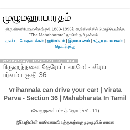
முழுமஹாபாரதம்
திரு.கிசாரிமோஹன்கங்குலி 1883-1896ல் ஆங்கிலத்தில் மொழிபெயர்த்த
"The Mahabharata" நூலின் தமிழாக்கம்...
முகப்பு
|
பொருளடக்கம்
|
ஹரிவம்சம்
|
இராமாயணம்
|
உத்தர ராமாயணம்
|
தொடர்புக்கு
Wednesday, December 03, 2014
பிருஹந்நளை தேரோட்டலாமே! - விராட
பர்வம் பகுதி 36
Vrihannala can drive your car! | Virata
Parva - Section 36 | Mahabharata In Tamil
(கோஹரணப் பர்வத் தொடர்ச்சி - 11)
இப்பதிவின் காணொளி புத்தகத்தை யூடியூபில் காண