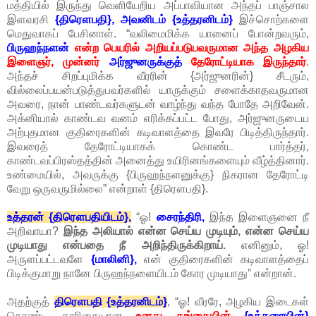
மத்தியில் இருந்து வெளியேறிய அப்பாவியான அந்தப் பாஞ்சால
இளவரசி
{திரௌபதி}, அவனிடம் {உத்தரனிடம்}
இச்சொற்களை
மெதுவாகப் பேசினாள். “வலிமைமிக்க யானைப் போன்றவரும்,
பிருஹந்நளன்
என்ற பெயரில் அறியப்படுபவருமான அந்த அழகிய
இளைஞர், முன்னர்
அர்ஜுனருக்குத்
தேரோட்டியாக இருந்தார்
.
அந்தச் சிறப்புமிக்க வீரரின் {அர்ஜுனரின்} சீடரும்,
வில்லைப்பயன்படுத்துபவர்களில் யாருக்கும் சளைக்காதவருமான
அவரை, நான் பாண்டவர்களுடன் வாழ்ந்து வந்த போதே அறிவேன்.
அக்னியால் காண்டவ வனம் எரிக்கப்பட்ட போது, அர்ஜுனருடைய
அற்புதமான குதிரைகளின் கடிவாளத்தை இவரே பிடித்திருந்தார்.
இவரைத் தேரோட்டியாகக் கொண்ட பார்த்தர்,
காண்டவப்பிரஸ்தத்தின் அனைத்து உயிரினங்களையும் வீழ்த்தினார்.
உண்மையில், அவருக்கு {பிருஹந்நளனுக்கு} நிகரான தேரோட்டி
வேறு ஒருவருமில்லை” என்றாள் {திரௌபதி}.
உத்தரன் {திரௌபதியிடம்},
“ஓ!
சைரந்திரி,
இந்த இளைஞனை நீ
அறிவாயா?
இந்த அலியால் என்ன செய்ய முடியும், என்ன செய்ய
முடியாது என்பதை நீ அறிந்திருக்கிறாய்.
எனினும், ஓ!
அருளப்பட்டவளே
{மாலினி},
என் குதிரைகளின் கடிவாளத்தைப்
பிடிக்குமாறு நானே பிருஹந்நளையிடம் கோர முடியாது” என்றான்.
அதற்கு
த்
திரௌபதி {உத்தரனிடம்}
, “ஓ! வீரரே, அழகிய இடைகள்
கொண்ட காரிகையான
உனது தங்கையின்
{உத்தரையின்}