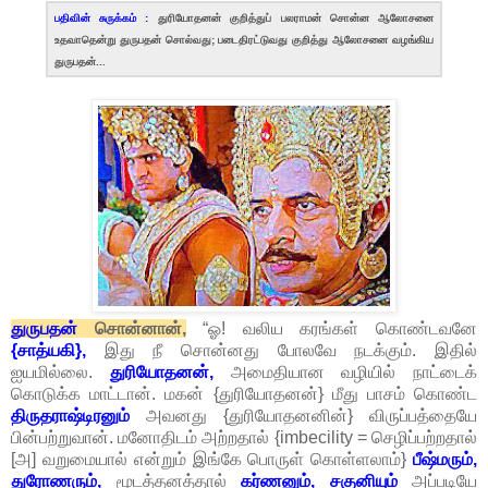
பதிவின் சுருக்கம் :
துரியோதனன் குறித்துப் பலராமன் சொன்ன ஆலோசனை
உதவாதென்று துருபதன் சொல்வது; படைதிரட்டுவது குறித்து ஆலோசனை வழங்கிய
துருபதன்...
துருபதன்
சொன்னான்,
“ஓ! வலிய கரங்கள் கொண்டவனே
{சாத்யகி},
இது நீ சொன்னது போலவே நடக்கும். இதில்
ஐயமில்லை.
துரியோதனன்,
அமைதியான வழியில் நாட்டைக்
கொடுக்க மாட்டான். மகன் {துரியோதனன்} மீது பாசம் கொண்ட
திருதராஷ்டிரனும்
அவனது {துரியோதனனின்} விருப்பத்தையே
பின்பற்றுவான். மனோதிடம் அற்றதால் {imbecility = செழிப்பற்றதால்
[அ] வறுமையால் என்றும் இங்கே பொருள் கொள்ளலாம்}
பீஷ்மரும்,
துரோணரும்,
மூடத்தனத்தால்
கர்ணனும், சகுனியும்
அப்படியே