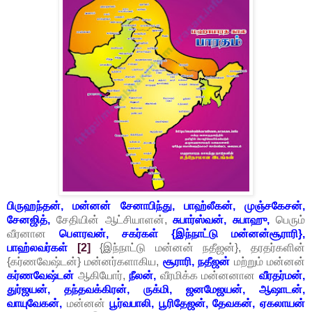
பிருஹந்தன், மன்னன் சேனாபிந்து, பாஹ்லீகன், முஞ்சகேசன்,
சேனஜித்,
சேதியின் ஆட்சியாளன்,
சுபார்ஸ்வன், சுபாஹு,
பெரும்
வீரனான
பௌரவன், சகர்கள் {இந்நாட்டு மன்னன்சூராரி},
பாஹ்லவர்கள்
[2]
{இந்நாட்டு மன்னன் நதீஜன்}, தரதர்களின்
{கர்ணவேஷ்டன்} மன்னர்களாகிய,
சூராரி, நதீஜன்
மற்றும் மன்னன்
கர்ணவேஷ்டன்
ஆகியோர்,
நீலன்,
வீரமிக்க மன்னனான
வீரதர்மன்,
துர்ஜயன், தந்தவக்கிரன், ருக்மி, ஜனமேஜயன், ஆஷாடன்,
வாயுவேகன்,
மன்னன்
பூர்வபாலி, பூரிதேஜன், தேவகன், ஏகலாயன்