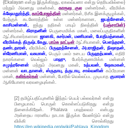
{Ekalayan என்று இருக்கிறது, ஏகலவ்யனா என்று தெரியவில்லை}
மற்றும் அவனது மகன்கள்,
காரூஷ குல
மன்னர்கள், வீரமிக்க
க்ஷேமதூர்த்தி,
காம்போஜத்தின்
மன்னர்கள், ரிசீக இனக்குழுக்கள்,
மேற்குக் கடலோரத்தில் உள்ள மன்னர்களான,
ஜயத்சேனன்,
காசிமன்னன்,
ஐந்து நதிகள் பாயும் நிலத்தின்
{பஞ்சாபின்}
மன்னர்கள்,
கிராதனின்
பெருமைமிக்க மகன், மலைப்பகுதிகளின்
ஆட்சியாளர்களான
ஜானகி, சுசர்மன், மணிமான், போதிமத்ஸகன்,
வீரமிக்கத் திருஷ்டகேது,
பாம்சு நாட்டின்
ஆட்சியாளன்,
பௌந்தரன்,
தண்டதாரன்,
வீரமிக்கப்
பிருஹத்சேனன், அபராஜிதன், நிஷாதன்,
ஸ்ரேணிமான், வசுமான்,
பெரும் பலம் உடைய
பிருஹத்பலன்,
எதிரி
நகரங்களை வெல்லும்
பாஹு,
போர்க்குணமிக்க மன்னன்
சமுத்ரசேனன்
மற்றும் அவனது மகன்,
உத்பவன், ஷேகமகன்,
மன்னன்
வாடதானன், ஸ்ருதாயு, த்ருடாயு, சால்வனின்
கம்பீரமான
மகன்,
கலிங்கர்கள்
மன்னன், போரில் வெல்லப்பட முடியாத
குமாரன்
ஆகியோரை வரவழையுங்கள்.
[2] தமிழ்ப்பதிப்புகளில் இந்தப் பெயர் பல்லவர்கள் என்று
பிழையாகப் பொருள் கொள்ளப்படுகிறது என்று
நினைக்கிறேன். Phalava பாஹ்லவம் என்பது
அன்றைய ஈரானிய நாடாக இருக்க வேண்டும் என்று
விக்கி சொல்கிறது
https://en.wikipedia.org/wiki/Pahlava_Kingdom