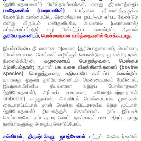
{துரியோதனனைப்} பின்தொடர்வார்கள். எனது தீர்மானத்தைப்
பலதேவனின் {பலராமனின்}
சொற்களே தீர்மானித்திருக்க
வேண்டும்; உண்மையில், அமைதியான ஒப்பந்தம் ஏற்பட வேண்டும்
என்று விரும்பும் மனிதனிடமே, அவனால் {பலராமனால்}
சுட்டிக்காட்டப்படும் வழி பின்பற்றப்பட வேண்டும். ஆனால்
துரியோதனனிடம்,
மென்மையான வார்த்தைகளில் பேசக்கூடாது.
இயல்பிலேயே தீயவனான அவனை {துரியோதனனை}, மென்மை,
{மென்மையான சொற்கள்} வழிக்குக் கொண்டுவராது என்றே நான்
நினைக்கிறேன்.
கழுதையைப் பொறுத்தவரை, மென்மை
அவசியம்தான்;
ஆனால்
பசு வகை விலங்கினங்களைப் {bovine
species} பொறுத்தவரை, கடுமையே காட்டப்பட வேண்டும்.
யாராவது ஒருவர் துரியோதனனிடம் மென்மையாகப் பேசினால்,
இயற்கையிலேயே தீயவனான அந்தப் பொல்லாதவன்
{துரியோதனன்}, அப்படிப் பேசுபவரை மனோதிடமற்றவராகக்
{imbecile} கருதுவான். அவனிடம் மென்மையான முறைகள்
கையாளப்பட்டால், தான் வென்று விட்டதாகவே அந்த முட்டாள்
{துரியோதனன்} நினைத்துக் கொள்வான். நாம் இப்படிச்
செய்யலாமே. நாம் தயாராவோம். நமக்காகப் படை திரட்ட நமது
நண்பர்களுக்கு அழைப்பு கொடுப்போம்.
சல்லியன், திருஷ்டகேது, ஜயத்சேனன்
மற்றும் கேகேயர்களின்