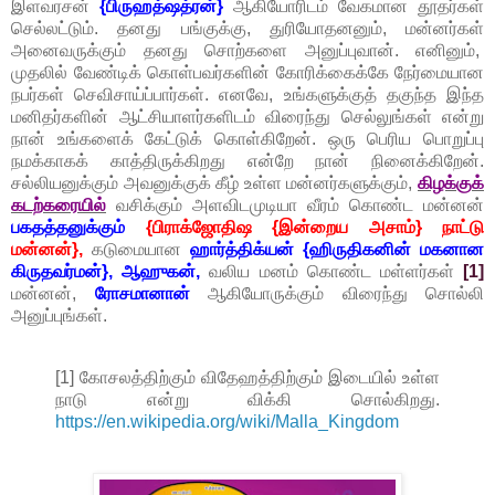
இளவரசன்
{பிருஹத்ஷத்ரன்}
ஆகியோரிடம் வேகமான தூதர்கள்
செல்லட்டும். தனது பங்குக்கு, துரியோதனனும், மன்னர்கள்
அனைவருக்கும் தனது சொற்களை அனுப்புவான். எனினும்,
முதலில் வேண்டிக் கொள்பவர்களின் கோரிக்கைக்கே நேர்மையான
நபர்கள் செவிசாய்ப்பார்கள். எனவே, உங்களுக்குத் தகுந்த இந்த
மனிதர்களின் ஆட்சியாளர்களிடம் விரைந்து செல்லுங்கள் என்று
நான் உங்களைக் கேட்டுக் கொள்கிறேன். ஒரு பெரிய பொறுப்பு
நமக்காகக் காத்திருக்கிறது என்றே நான் நினைக்கிறேன்.
சல்லியனுக்கும் அவனுக்குக் கீழ் உள்ள மன்னர்களுக்கும்,
கிழக்குக்
கடற்கரையில்
வசிக்கும் அளவிடமுடியா வீரம் கொண்ட மன்னன்
பகதத்தனுக்கும்
{பிராக்ஜோதிஷ {இன்றைய அசாம்} நாட்டு
மன்னன்},
கடுமையான
ஹார்த்திக்யன் {ஹிருதிகனின் மகனான
கிருதவர்மன்}, ஆஹுகன்,
வலிய மனம் கொண்ட மள்ளர்கள்
[1]
மன்னன்,
ரோசமானான்
ஆகியோருக்கும் விரைந்து சொல்லி
அனுப்புங்கள்.
[1] கோசலத்திற்கும் விதேஹத்திற்கும் இடையில் உள்ள
நாடு என்று விக்கி சொல்கிறது.
https://en.wikipedia.org/wiki/Malla_Kingdom