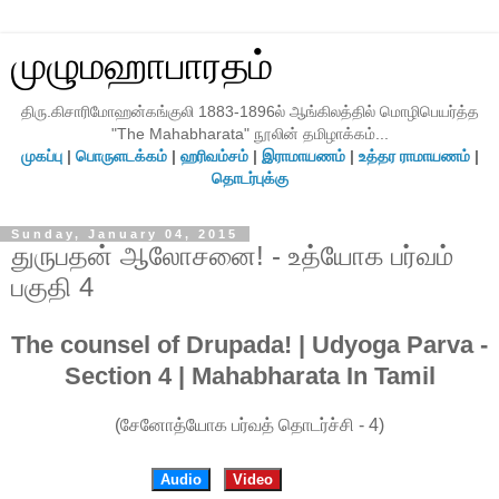
முழுமஹாபாரதம்
திரு.கிசாரிமோஹன்கங்குலி 1883-1896ல் ஆங்கிலத்தில் மொழிபெயர்த்த
"The Mahabharata" நூலின் தமிழாக்கம்...
முகப்பு
|
பொருளடக்கம்
|
ஹரிவம்சம்
|
இராமாயணம்
|
உத்தர ராமாயணம்
|
தொடர்புக்கு
Sunday, January 04, 2015
துருபதன் ஆலோசனை! - உத்யோக பர்வம்
பகுதி 4
The counsel of Drupada! | Udyoga Parva -
Section 4 | Mahabharata In Tamil
(சேனோத்யோக பர்வத் தொடர்ச்சி - 4)
Audio
Video