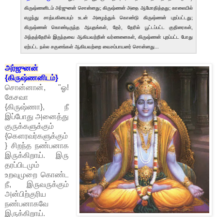
கிருஷ்ணனிடம் அர்ஜுனன் சொன்னது; கிருஷ்ணன் அதை ஆமோதித்தது; காலையில்
எழுந்து சாத்யகியையும் உடன் அழைத்துக் கொண்டு கிருஷ்ணன் புறப்பட்டது;
கிருஷ்ணன் கொண்டிருந்த ஆயுதங்கள், தேர், தேரில் பூட்டப்பட்ட குதிரைகள்,
அந்தத்தேரில் இருந்தவை ஆகியவற்றின் வர்ணனைகள், கிருஷ்ணன் புறப்பட்ட போது
ஏற்பட்ட நல்ல சகுனங்கள் ஆகியவற்றை வைசம்பாயனர் சொன்னது...
அர்ஜுனன்
{கிருஷ்ணனிடம்}
சொன்னான், "ஓ!
கேசவா
{கிருஷ்ணா}, நீ
இப்போது அனைத்து
குருக்களுக்கும்
{கௌரவர்களுக்கும்
} சிறந்த நண்பனாக
இருக்கிறாய். இரு
தரப்பிடமும்
உறவுமுறை கொண்ட
நீ, இருவருக்கும்
அன்பிற்குரிய
நண்பனாகவே
இருக்கிறாய்.