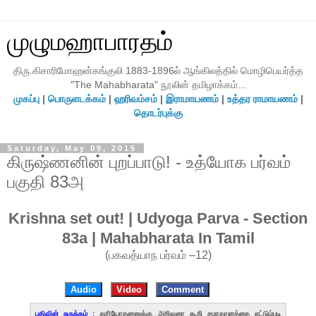
முழுமஹாபாரதம்
திரு.கிசாரிமோஹன்கங்குலி 1883-1896ல் ஆங்கிலத்தில் மொழிபெயர்த்த
"The Mahabharata" நூலின் தமிழாக்கம்...
முகப்பு
|
பொருளடக்கம்
|
ஹரிவம்சம்
|
இராமாயணம்
|
உத்தர ராமாயணம்
|
தொடர்புக்கு
Saturday, May 09, 2015
கிருஷ்ணனின் புறப்பாடு! - உத்யோக பர்வம்
பகுதி 83அ
Krishna set out! | Udyoga Parva - Section
83a | Mahabharata In Tamil
(பகவத்யாந பர்வம் –12)
Audio
Video
Comment
பதிவின் சுருக்கம் :
துரியோதனனுக்கு அறிவுரை கூறி சமாதானத்தை எட்டும்படி