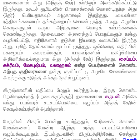
மாலைகளால் அது {அந்தத் தேர்} சுற்றிலும் அலங்கரிக்கப்பட்டு
இருந்தது. உதயச் சூரியனின் பிரகாசத்தைக் கொண்டிருந்த அது
{தேர்}, பெரியதாகவும் அழகாகவும் இருந்தது. பலவண்ண
ரத்தினங்களையும் தங்கத்தையும் கொண்டிருந்த அஃது, அழகிய
கொடிகளுடன் கூடிய அற்புதமான கொடிக் கம்பங்களைக்
கொண்டிருந்தது. தேவையான அனைத்துப் பொருட்களும் நன்கு
வழங்கப்பட்டு, எதிரிகளால் தடுக்க இயலாத வகையில் இருந்த
அது, புலித் தோல்களால் மூடப்பட்டிருந்தது. ஒவ்வொரு எதிரியின்
புகழையும் கவரவல்லதும், யாதவர்களின் மகிழ்ச்சியை
அதிகரிக்கவல்லதுமாக அது {அந்தத் தேர்} இருந்தது.
சைப்யம்,
சுக்ரீவம், மேகபுஷ்பம், வலாஹகம்
என்ற பெயர்களைக் கொண்ட
அற்புத குதிரைகளை
நன்கு குளிப்பாட்டி, அழகிய சேணங்களை
அவற்றுக்கு உடுத்தி அந்தத் தேரில் பூட்டினர்.
கிருஷ்ணனின் மதிப்பை மேலும் உயர்த்தும்படி, இறகு கொண்ட
பிறவிகளுக்குத் {பறவைகளுக்குத்} தலைவனான
கருடன்
அங்கே
வந்து, பயங்கரச் சடசடப்பொலியை எழுப்பும் அந்தத் தேரின்
கொடிக்கம்பத்தில் அமர்ந்தான்.
மேருவின் சிகரம் போன்று உயர்ந்ததும், பேரிகைக் கொண்ட
மேகங்களைப் போன்ற ஆழ்ந்த உரத்த சடசடப்பொலியை
எழுப்பக்கூடியதும், இயக்குபவரின் விருப்பத்திற்கேற்ப செல்லும்