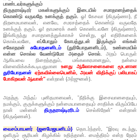
பாண்டவர்களுக்கும்
திருதராஷ்டிரர் மகன்களுக்கும் இடையில் சமாதானத்தைக்
கொண்டு வருவதே உனக்குத் தகும்.
ஓ! கேசவா {கிருஷ்ணா}, நீ
திறமையானவன், எனவே, சமரசத்தைக் கொண்டு வருவதே
உனக்குத் தகும். ஓ! தாமரைக் கண் கொண்டவனே {கிருஷ்ணா},
இங்கிருந்து சமாதானத்துக்காகச் சென்று, ஓ! எதிரிகளைக்
கொல்பவனே,
எப்போதும் கோபத்துடன் இருக்கும் எங்கள்
சகோதரன்
சுயோதனனிடம்
{துரியோதனனிடம்}, உண்மையில்
என்ன சொல்ல வேண்டுமோ அதைச் சொல்.
அறம் பொருள்
ஆகியவை நிறைந்ததும், மங்கலகரமானதும், நன்மை
விளைவிக்கக்கூடியதுமான
உனது ஆலோசனைகளை மூடனான
துரியோதனன்
ஏற்கவில்லையெனில், அவன் விதிக்குப் பலியாகப்
போகிறவன் ஆவான்"
என்றான் {அர்ஜுனன்}.
அதற்கு அந்தப் புனிதமானவன், "நீதிக்கு இசைவானதையும்,
நமக்கும், குருக்களுக்கும் நன்மையானதையும் சாதிக்க விரும்பியே
நான் மன்னன்
திருதராஷ்டிரரிடம்
செல்கிறேன்" என்றான்
{கிருஷ்ணன்}.
வைசம்பாயனர் {ஜனமேஜயனிடம்}
தொடர்ந்தார், "இரவு கடந்து,
ஒளிரும் சூரியன் கிழக்கில் உதித்தான். மைத்திரம் என்ற நேரம்