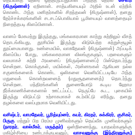
தெய்வீகத் தேரை ஒத்திருப்பதுமான அந்தத் தேரில்
சௌரி
{கிருஷ்ணன்}
ஏறினான். சாத்யகியையும் அதில் உடன் ஏற்றிக்
கொண்ட அந்த மனிதர்களில் சிறந்தவன் {கிருஷ்ணன்}, தனது
தேர்ச்சக்கரங்களின் சடசடப்பொலியால் பூமியையும் வானத்தையும்
நிறைத்தபடி கிளம்பினான்.
வானம் மேகமற்று இருந்தது, மங்கலகரமான காற்று சுற்றிலும் வீசத்
தொடங்கியது, தூசியில் இருந்து விடுபெற்ற சுற்றுச்சூழல்
தூய்மையானது. உண்மையில், வாசுதேவன் {கிருஷ்ணன்} அப்படிக்
கிளம்பிய போது, மங்கலகரமான விலங்குகளும், பறவைகளும்
வலமாகச் சுற்றி அவனைப் {கிருஷ்ணனைப்} பின்தொடர்ந்து
சென்றன. கொக்குகள், மயில்கள், அன்னஙகள் ஆகியன நல்ல
சகுனங்களைக் கொண்ட ஒலிகளை வெளியிட்டபடியே அந்த
மதுவைக் கொன்றவனைத் {மதுசூதனனைத்} தொடர்ந்து
சென்றன. மந்திரங்களின் துணையோடு கூடிய ஹோம
நீர்க்காணிக்கைகளால் ஊட்டப்பட்ட நெருப்பே கூட, புகையில்
இருந்து விடுபட்டு உற்சாகமாகச் சுடர்விட்டு எரிந்து, தனது
தழல்களை வலப்புறமாக வெளியிட்டது.
வசிஷ்டர், வாமதேவர், பூரித்யும்னர், கயர், கிரதர், சுக்கிரர், குசிகர்,
பிருகு
மற்றும் பிற பிரம்ம முனிவர்களும் தெய்வீக முனிவர்களும்
{நாரதர், வால்மீகர், மருத்தர்}
ஒன்றிணைந்து, யாதவர்களுக்கு
மகிழ்ச்சியை உண்டாக்குபவனும்,
வாசவனுக்கு {இந்திரனுக்கு}