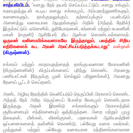
சாத்யகியிடம்,
"எனது தேர் தயார் செய்யப்படட்டும், எனது சங்கும்,
கதாயுதத்துடன் கூடிய எனது சக்கரமும், அம்பறாத்தூணிகளும்,
கணைகளும், தாக்குதலுக்கும், தற்காப்புக்கும் பயன்படும்
அனைத்து வகையான ஆயுதங்களும் அதில் {அந்தத் தேரில்}
இருக்கட்டும். ஏனெனில், துரியோதனன், கர்ணன் மற்றும் சுபலனின்
மகன் {சகுனி} ஆகியோர் தீய ஆன்மா கொண்டவர்களாவர்.
ஒருவன் வலிமைமிக்கவனாகவே இருந்தாலும், பலத்தில் சிறிய
எதிரிகளைக் கூட அவன் அலட்சியப்படுத்தக்கூடாது"
என்றான்
{கிருஷ்ணன்}.
சக்கரம் மற்றும் காதாயுதத்தைத் தாங்குபவனான கேசவனின்
{கிருஷ்ணனின்} விருப்பங்களைப் புரிந்து கொண்ட அவனது
பணியாட்கள் {தேருக்கு முன் செல்லும் பரிஜனங்கள்}, அவனது
தேரைப் பூட்டச் செய்தனர்.
அண்ட அழிவு நேரத்தில் வெளிப்படும் நெருப்பின் பிரகாசம் கொண்ட
அந்தத் தேர் அதே நெருப்பைப் போன்ற வேகமும் கொண்டதாக
இருந்தது. அதன் இரண்டு சக்கரங்களும் பிரகாசத்தில்
சூரியனையும் சந்திரனையும் ஒத்திருந்தன. பிறை மற்றும் முழு
நிலவுகள், மீன்கள், விலங்குகள், பறவைகள் ஆகியவற்றின்
ஒப்பனைகளைத் தன்னில் கொண்டு, பல்வேறு வகை மலர்கள்,
முத்துகள் மற்றும் பல்வேறு வகையான ரத்தினங்களாலான