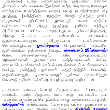
{முகூர்த்தம்} நடந்து கொண்டிருந்தது. சூரியனின் கதிர்கள்
இன்னும் மென்மையாகவே இருந்தன. அந்த மாதமானது (கௌமுத
கார்த்திகை = கார்த்திகை மாதம்} ரேவதி நட்சத்திரத்தின் கீழ்
இருந்தது. {கார்த்திகை மாதத்தின் ரேவதி நட்சத்திர நாளில்
கிருஷ்ணன் புறப்பட்டான்}. இலையுதிர் காலம் விடுபட்ட
பனிக்காலமாகவும் அஃது இருந்தது. பூமியில் சுற்றிலும்
அபரிமிதமான பயிர்கள் நிறைந்திருந்தன {விளைந்திருந்தன}.
அத்தகு நேரத்தில் தான், வலிமைமிக்க மனிதர்களில்
முதன்மையானவனும், அருமையான உடல்நிலையைக்
கொண்டவனுமான
ஜனார்த்தனன்
{கிருஷ்ணன்}, (தெய்வீக)
முனிவர்களின் துதிகளைக் கேட்கும்
வாசவனைப் {இந்திரனைப்}
போல, மங்கலகரமானதும், புனித ஒலியுடையதுமான
அந்தணர்களின் இனிமையான வார்த்தைகளைக் கேட்டு,
காலையில் வழக்கமாகச் செய்யும் செயல்களையும் சடங்குகளையும்
செய்து, குளித்துத் தன்னைச் சுத்தப்படுத்திக் கொண்டு,
தைலங்களாலும், ஆபரணங்களாலும் தன்னை அலங்கரித்துக்
கொண்டு சூரியன் அக்னி ஆகிய இருவரையும் வழிபட்டான்.
காளையின் வாலைத் தொட்டு, அந்தணர்களை மரியாதையுடன்
வணங்கி, புனித நெருப்பை வலம் வந்து, பார்வையில் பட்ட
(வழக்கமான) மங்கலப் பொருட்களில் தனது கண்களைச் செலுத்தி,
யுதிஷ்டிரனின்
வார்த்தையை நினைத்துப் பார்த்த ஜனார்த்தனன்
{கிருஷ்ணன்}, தன் அருகே அமர்ந்திருந்த
சினியின் பேரனான