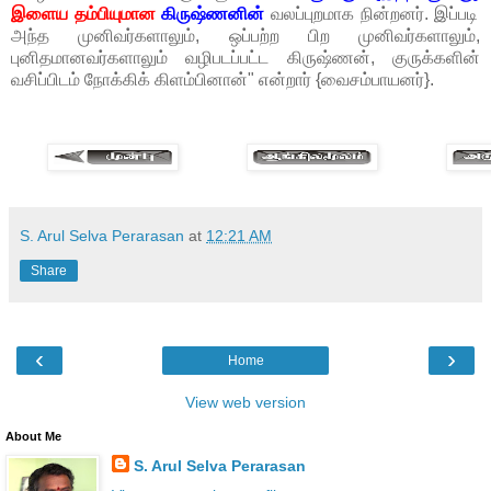
இளைய தம்பியுமான
கிருஷ்ணனின்
வலப்புறமாக நின்றனர். இப்படி
அந்த முனிவர்களாலும், ஒப்பற்ற பிற முனிவர்களாலும்,
புனிதமானவர்களாலும் வழிபடப்பட்ட கிருஷ்ணன், குருக்களின்
வசிப்பிடம் நோக்கிக் கிளம்பினான்" என்றார் {வைசம்பாயனர்}.
S. Arul Selva Perarasan
at
12:21 AM
Share
‹
›
Home
View web version
About Me
S. Arul Selva Perarasan