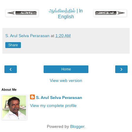
ஆங்கிலத்தில் | In
English
S. Arul Selva Perarasan
at
1:20 AM
Share
‹
›
Home
View web version
About Me
S. Arul Selva Perarasan
View my complete profile
Powered by
Blogger
.