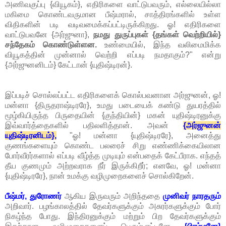
அணிவகுப்பு {வியூகம்}, எதிரிகளை வாட்டுபவரும், எல்லையில்லா
மகிமை கொண்டவருமான பீஷ்மரால், சாத்திரங்களில் உள்ள
விதிகளின் படி வடிவமைக்கப்பட்டிருக்கிறது. ஓ! எதிரிகளை
வாட்டுபவனே {அர்ஜுனா},
நமது துருப்புகள் {தங்கள் வெற்றியில்}
சந்தேகம் கொண்டுள்ளன.
உண்மையில், இந்த வலிமைமிக்க
வியூகத்தின் முன்னால் வெற்றி எப்படி நமதாகும்?" என்று
{அர்ஜுனனிடம்} கேட்டான் {யுதிஷ்டிரன்}.
இப்படிச் சொல்லப்பட்ட எதிரிகளைக் கொல்பவனான அர்ஜுனன், ஓ!
மன்னா {திருதராஷ்டிரரே}, உமது படையைக் கண்டு துயரத்தில்
மூழ்கியிருந்த பிருதையின் {குந்தியின்} மகன் யுதிஷ்டிரனுக்கு
இவ்வார்த்தைகளில் பதிலளித்தான். அவன்
{அர்ஜுனன்
யுதிஷ்டிரனிடம்},
"ஓ! மன்னா {யுதிஷ்டிரரே}, அனைத்து
குணங்களையும் கொண்ட பலரைச் சிறு எண்ணிக்கையிலான
போர்வீரர்களால் எப்படி வீழ்த்த முடியும் என்பதைக் கேட்பீராக. எந்தத்
தீய குணமும் அற்றவராக நீர் இருக்கிறீர்; எனவே, ஓ! மன்னா
{யுதிஷ்டிரரே}, நான் உமக்கு வழிமுறைகளைச் சொல்கிறேன்.
பீஷ்மர், துரோணர்
ஆகிய இருவரும் அறிந்ததை
முனிவர் நாரதரும்
அறிவார். பழங்காலத்தில் தேவர்களுக்கும் அசுரர்களுக்கும் போர்
நிகழ்ந்த போது. இந்திரனுக்கும் மற்றும் பிற தேவர்களுக்கும்