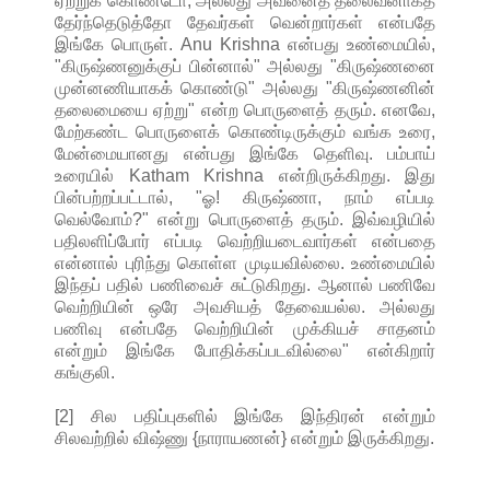
ஏற்றுக் கொண்டோ, அல்லது அவனைத் தலைவனாகத்
தேர்ந்தெடுத்தோ தேவர்கள் வென்றார்கள் என்பதே
இங்கே பொருள். Anu Krishna என்பது உண்மையில்,
"கிருஷ்ணனுக்குப் பின்னால்" அல்லது "கிருஷ்ணனை
முன்னணியாகக் கொண்டு" அல்லது "கிருஷ்ணனின்
தலைமையை ஏற்று" என்ற பொருளைத் தரும். எனவே,
மேற்கண்ட பொருளைக் கொண்டிருக்கும் வங்க உரை,
மேன்மையானது என்பது இங்கே தெளிவு. பம்பாய்
உரையில் Katham Krishna என்றிருக்கிறது. இது
பின்பற்றப்பட்டால், "ஓ! கிருஷ்ணா, நாம் எப்படி
வெல்வோம்?" என்று பொருளைத் தரும். இவ்வழியில்
பதிலளிப்போர் எப்படி வெற்றியடைவார்கள் என்பதை
என்னால் புரிந்து கொள்ள முடியவில்லை. உண்மையில்
இந்தப் பதில் பணிவைச் சுட்டுகிறது. ஆனால் பணிவே
வெற்றியின் ஒரே அவசியத் தேவையல்ல. அல்லது
பணிவு என்பதே வெற்றியின் முக்கியச் சாதனம்
என்றும் இங்கே போதிக்கப்படவில்லை" என்கிறார்
கங்குலி.
[2] சில பதிப்புகளில் இங்கே இந்திரன் என்றும்
சிலவற்றில் விஷ்ணு {நாராயணன்} என்றும் இருக்கிறது.