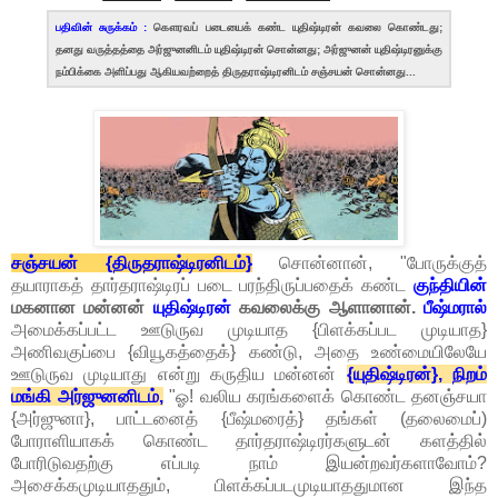
பதிவின் சுருக்கம் :
கௌரவப் படையைக் கண்ட யுதிஷ்டிரன் கவலை கொண்டது;
தனது வருத்தத்தை அர்ஜுனனிடம் யுதிஷ்டிரன் சொன்னது; அர்ஜுனன் யுதிஷ்டிரனுக்கு
நம்பிக்கை அளிப்பது ஆகியவற்றைத் திருதராஷ்டிரனிடம் சஞ்சயன் சொன்னது...
சஞ்சயன் {திருதராஷ்டிரனிடம்}
சொன்னான், "போருக்குத்
தயாராகத் தார்தராஷ்டிரப் படை பரந்திருப்பதைக் கண்ட
குந்தியின்
மகனான மன்னன்
யுதிஷ்டிரன்
கவலைக்கு ஆளானான்.
பீஷ்மரால்
அமைக்கப்பட்ட ஊடுருவ முடியாத {பிளக்கப்பட முடியாத}
அணிவகுப்பை {வியூகத்தைக்} கண்டு, அதை உண்மையிலேயே
ஊடுருவ முடியாது என்று கருதிய மன்னன்
{யுதிஷ்டிரன்}, நிறம்
மங்கி அர்ஜுனனிடம்,
"ஓ! வலிய கரங்களைக் கொண்ட தனஞ்சயா
{அர்ஜுனா}, பாட்டனைத் {பீஷ்மரைத்} தங்கள் (தலைமைப்)
போராளியாகக் கொண்ட தார்தராஷ்டிரர்களுடன் களத்தில்
போரிடுவதற்கு எப்படி நாம் இயன்றவர்களாவோம்?
அசைக்கமுடியாததும், பிளக்கப்படமுடியாததுமான இந்த