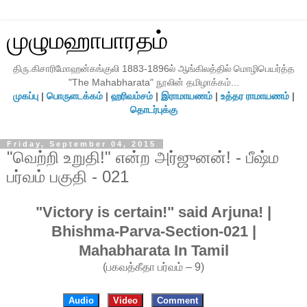
முழுமஹாபாரதம்
திரு.கிசாரிமோஹன்கங்குலி 1883-1896ல் ஆங்கிலத்தில் மொழிபெயர்த்த
"The Mahabharata" நூலின் தமிழாக்கம்...
முகப்பு
|
பொருளடக்கம்
|
ஹரிவம்சம்
|
இராமாயணம்
|
உத்தர ராமாயணம்
|
தொடர்புக்கு
Friday, September 04, 2015
"வெற்றி உறுதி!" என்ற அர்ஜுனன்! - பீஷ்ம
பர்வம் பகுதி - 021
"Victory is certain!" said Arjuna! |
Bhishma-Parva-Section-021 |
Mahabharata In Tamil
(பகவத்கீதா பர்வம் – 9)
Audio
Video
Comment