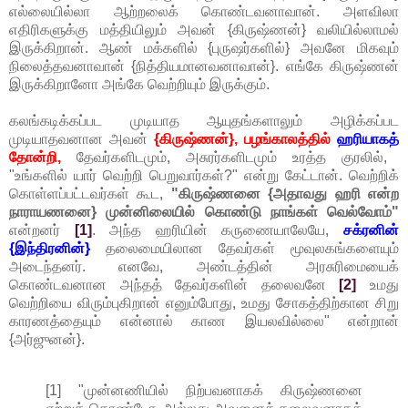
எல்லையில்லா ஆற்றலைக் கொண்டவனாவான். அளவிலா
எதிரிகளுக்கு மத்தியிலும் அவன் {கிருஷ்ணன்} வலியில்லாமல்
இருக்கிறான். ஆண் மக்களில் {புருஷர்களில்} அவனே மிகவும்
நிலைத்தவனாவான் {நித்தியமானவனாவான்}. எங்கே கிருஷ்ணன்
இருக்கிறானோ அங்கே வெற்றியும் இருக்கும்.
கலங்கடிக்கப்பட முடியாத ஆயுதங்களாலும் அழிக்கப்பட
முடியாதவனான அவன்
{கிருஷ்ணன்}, பழங்காலத்தில்
ஹரியாகத்
தோன்றி,
தேவர்களிடமும், அசுரர்களிடமும் உரத்த குரலில்,
"உங்களில் யார் வெற்றி பெறுவார்கள்?" என்று கேட்டான். வெற்றிக்
கொள்ளப்பட்டவர்கள் கூட,
"கிருஷ்ணனை {அதாவது ஹரி என்ற
நாராயணனை} முன்னிலையில் கொண்டு நாங்கள் வெல்வோம்"
என்றனர்
[1]
. அந்த ஹரியின் கருணையாலேயே,
சக்ரனின்
{இந்திரனின்}
தலைமையிலான தேவர்கள் மூவுலகங்களையும்
அடைந்தனர். எனவே, அண்டத்தின் அரசுரிமையைக்
கொண்டவனான அந்தத் தேவர்களின் தலைவனே
[2]
உமது
வெற்றியை விரும்புகிறான் எனும்போது, உமது சோகத்திற்கான சிறு
காரணத்தையும் என்னால் காண இயலவில்லை" என்றான்
{அர்ஜுனன்}.
[1] "முன்னணியில் நிற்பவனாகக் கிருஷ்ணனை