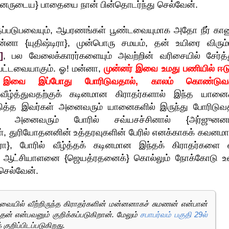
னருடைய} பாதையை நான் பின்தொடர்ந்து செல்வேன்.
்தப்படுபவையும், ஆபரணங்கள் பூண்டவையுமாக அதோ நீர் காண
னா {யுதிஷ்டிரா}, முன்பொரு சமயம், தன் உயிரை விரும்
]
, பல வேலைக்காரர்களையும் அவற்றின் வரிசையில் சேர்த்த
்பட்டவையாகும். ஓ! மன்னா,
முன்னர் இவை உமது பணியில் ஈட
ராக இவை இப்போது போரிடுவதால், காலம் கொண்டுவர
ீழ்த்துவதற்குக் கடினமான கிராதர்களால் இந்த யானை
உதித்த இவர்கள் அனைவரும் யானைகளில் இருந்து போரிடுவத
கள் அனைவரும் போரில் சவ்யசச்சினால் {அர்ஜுனனா
ள், துரியோதனனின் உத்தரவுகளின் பேரில் எனக்காகக் கவனமா
டிரா}, போரில் வீழ்த்தக் கடினமான இந்தக் கிராதர்களை 
ன் ஆட்சியாளனை {ஜெயத்ரதனைக்} கொல்லும் நோக்கோடு உ
செல்வேன்.
வையில் வீற்றிருந்த கிராதர்களின் மன்னனாகச் சுமணன் என்பான்
ிந்தன் என்பவனும் குறிக்கப்படுகிறான். மேலும்
சபாபர்வம் பகுதி 29ல்
குறிப்பிடப்படுகிறது.