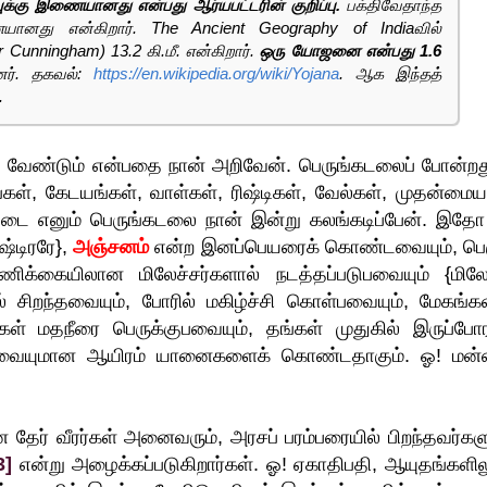
்கு இணையானது என்பது ஆர்யபட்டரின் குறிப்பு.
பக்திவேதாந்த
ையானது என்கிறார். The Ancient Geography of Indiaவில்
Cunningham) 13.2 கி.மீ. என்கிறார்.
ஒரு யோஜனை என்பது 1.6
னர். தகவல்:
https://en.wikipedia.org/wiki/Yojana
. ஆக இந்தத்
.
ல வேண்டும் என்பதை நான் அறிவேன். பெருங்கடலைப் போன்றது
ங்கள், கேடயங்கள், வாள்கள், ரிஷ்டிகள், வேல்கள், முதன்மை
ை எனும் பெருங்கடலை நான் இன்று கலங்கடிப்பேன். இதோ ந
்டிரரே},
அஞ்சனம்
என்ற இனப்பெயரைக் கொண்டவையும், பெர
க்கையிலான மிலேச்சர்களால் நடத்தப்படுபவையும் {மிலே
சிறந்தவையும், போரில் மகிழ்ச்சி கொள்பவையும், மேகங்கள
் மதநீரை பெருக்குபவையும், தங்கள் முதுகில் இருப்போர
்காதவையுமான ஆயிரம் யானைகளைக் கொண்டதாகும். ஓ! மன்
தேர் வீரர்கள் அனைவரும், அரசப் பரம்பரையில் பிறந்தவர்களு
3]
என்று அழைக்கப்படுகிறார்கள். ஓ! ஏகாதிபதி, ஆயுதங்களிலு