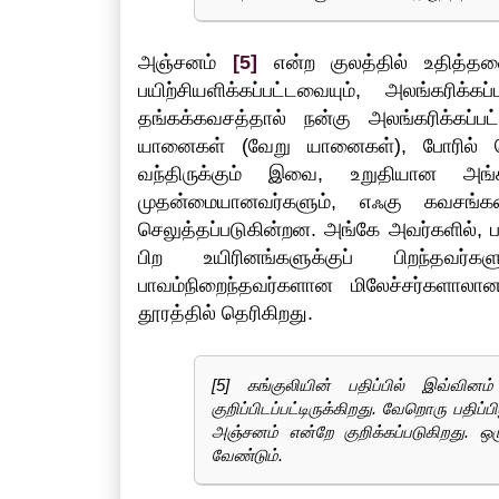
அஞ்சனம்
[5]
என்ற குலத்தில் உதித்த
பயிற்சியளிக்கப்பட்டவையும், அலங்கரிக்
தங்கக்கவசத்தால் நன்கு அலங்கரிக்கப்ப
யானைகள் (வேறு யானைகள்), போரில் பெ
வந்திருக்கும் இவை, உறுதியான அங்
முதன்மையானவர்களும், எஃகு கவசங்கள
செலுத்தப்படுகின்றன. அங்கே அவர்களில், பசுவ
பிற உயிரினங்களுக்குப் பிறந்தவர்கள
பாவம்நிறைந்தவர்களான மிலேச்சர்களாலா
தூரத்தில் தெரிகிறது.
[5] கங்குலியின் பதிப்பில் இவ்வி
குறிப்பிடப்பட்டிருக்கிறது. வேறொரு பதிப
அஞ்சனம் என்றே குறிக்கப்படுகிறது. ஒரு
வேண்டும்.