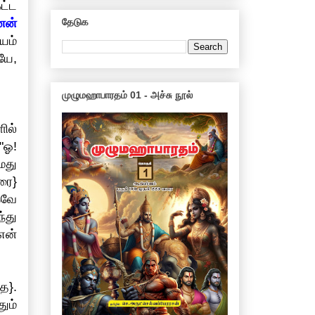
ட்ட
னன்
தேடுக
சயம்
யே,
முழுமஹாபாரதம் 01 - அச்சு நூல்
ில்
"ஓ!
மது
ரை}
கவே
்து
என்
ே}.
ும்