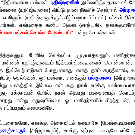
"நீதிமானான மன்னன்
யுதிஷ்டிரனின்
இவ்வார்த்தைகளைக் கே
்னனை {யுதிஷ்டிரனை} விட்டு தான் நீங்கிச் சென்றால்
அர்ஜு
ினும், (யுதிஷ்டிரனுக்குக் கீழ்ப்படியாவிட்டால்) மக்கள் நிச்
ார்கள், என்பதைக் கண்ட அவன் {சாத்யகி}, தனக்குள்ளே
ேன் என மக்கள் சொல்ல வேண்டாம்"
என்று சொன்னான்.
தித்தவனும், போரில் வெல்லப்பட முடியாதவனும், மனிதர்கள
 மன்னன் யுதிஷ்டிரனிடம் இவ்வார்த்தைகளைச் சொன்னான், 
ிற்கு இவ்வேற்பாடுகள் போதுமானது எனத் தாம் கருதினால், உ
ிடம்} செல்வேன். ஓ! மன்னா, எனக்குப்
பல்குனரை
{அர்ஜுன
ூன்று உலகத்தில் இல்லை என்பதை நான் உமக்கு உண்மையா
உமது} உத்தரவின் பேரில், நான் அவரது பாதையைத் தொடர்ந
ாதது என்று எதுவுமில்லை. ஓ! மனிதர்களில் சிறந்தவரே, 
ு எப்போதும் கனமானதே.
ு கட்டளைகளோ, எனக்கு அதைவிடக் கனமாதே {மேன்மையானத
தனஞ்சயரும்
{அர்ஜுனரும்}, உமக்கு ஏற்புடையதையே எப்போத