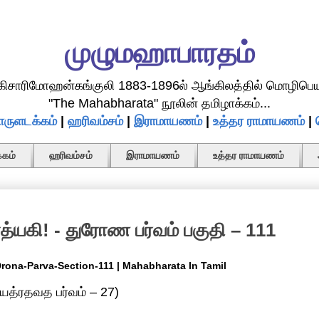
முழுமஹாபாரதம்
.கிசாரிமோஹன்கங்குலி 1883-1896ல் ஆங்கிலத்தில் மொழிபெய
"The Mahabharata" நூலின் தமிழாக்கம்...
ருளடக்கம்
|
ஹரிவம்சம்
|
இராமாயணம்
|
உத்தர ராமாயணம்
|
கம்
ஹரிவம்சம்
இராமாயணம்
உத்தர ராமாயணம்
யகி! - துரோண பர்வம் பகுதி – 111
 Drona-Parva-Section-111 | Mahabharata In Tamil
யத்ரதவத பர்வம் – 27)