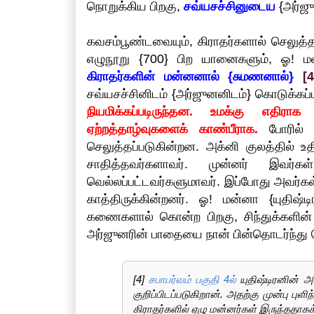
நொறுக்கிய பிறகு,
சவ்யசச்சினுடைய
{அர்ஜு
கவசம்பூண்டவையும், கிராதர்களால் செலுத
எழுநூறு {700} பிற யானைகளும், ஓ! மன்
கிராதர்களின் மன்னனால் {சுமணனால்}
[4
சவ்யசச்சினிடம் {அர்ஜுனனிடம்} கொடுக்கப
நியமிக்கப்படிருந்தன. உமக்கு எதி
ஏற்றத்தாழ்வுகளைக் காண்பீராக.
போரில் வ
செலுத்தப்படுகின்றன. அக்னி குலத்தில் 
சாதித்தவர்களாவர். முன்னர் இவர்
வெல்லப்பட்டவர்களுமாவர். இப்போது அவர்க
காத்திருக்கின்றனர். ஓ! மன்னா {யுதிஷ்
கணைகளால் கொன்ற பிறகு, சிந்துக்களி
அர்ஜுனரின் பாதையை நான் பின்தொடர்ந்து 
[4]
சபாபர்வம் பகுதி 4ல்
யுதிஷ்டிரனின் அ
குறிப்பிடப்படுகிறான். அதற்கு முன்பு புள
கிராதர்களில் ஏழு மன்னர்கள் இருந்ததாகக் 