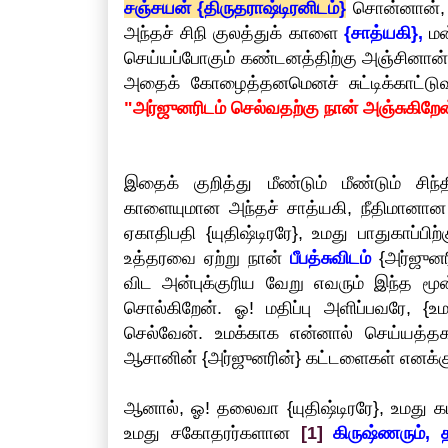
சஞ்சயன் {திருதராஷ்டிரனிடம்}
சொன்னான், 
அந்தச் சிநி குலத்துக் காளை
{சாத்யகி},
மன
செய்யப்போகும் கண்டனத்திற்கு அஞ்சினான். என
அதைக் கோழைத்தனமெனச் சுட்டிக்காட்டுவ
"அர்ஜுனரிடம் செல்வதற்கு நான் அஞ்சுகிற
இதைக் குறித்து மீண்டும் மீண்டும் சிந்
காளையுமான அந்தச் சாத்யகி, நீதிமானான
ஏகாதிபதி {யுதிஷ்டிரரே}, உமது பாதுகாப்ப
உத்தரவை ஏற்று நான்
பீபத்சுவிடம்
{அர்ஜுனர
விட அன்புக்குரிய வேறு எவரும் இந்த ம
சொல்கிறேன். ஓ! மதிப்பு அளிப்பவரே, {
செல்வேன். உமக்காக என்னால் செய்யத்தக
ஆசானின் {அர்ஜுனரின்} கட்டளைகள் எனக்க
ஆனால், ஓ! தலைவா {யுதிஷ்டிரரே}, உமத
உமது சகோதரர்களான
[1]
கிருஷ்ணரும், 