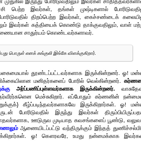
 முதுகில் இருந்து போரிடுவதிலும் இவர்கள் சாதித்தவர்களாவ
ி பெற்ற இவர்கள், தங்கள் முஷ்டிகளால் போரிடுவதில
ோரிடுவதில் திறம்பெற்ற இவர்கள், கைச்சண்டைக் கலையில
ும் இவர்கள் கத்தியைக் கொண்டு தாக்குவதிலும், வாள் மற்ற
் இணையான சாதுர்யம் கொண்டவர்களாவர்.
பது பொருள் எனக் கங்குலி இங்கே விளக்குகிறார்.
 பகைமையால் தூண்டப்பட்டவர்களாக இருக்கின்றனர். ஓ! மன்
ிக்கையிலான மனிதர்களைப் போரில் வெல்கின்றனர்.
கர்ணன
க்கு
அர்ப்பணிப்புள்ளவர்களாக இருக்கின்றனர்.
வாசுதே
ர்வீரர்களென மெச்சுகிறார். எப்போதும் கர்ணனின் நன்ம
்குக்} கீழ்ப்படிந்தவர்களாகவே இருக்கிறார்கள். ஓ! மன்
டன் போரிடுவதில் இருந்து இவர்கள் திரும்பியிருப்பதா
ாதவர்களாக, ஊடுருவ முடியாத கவசங்களைப் பூண்டு, வலு
னாலும்
ஆணையிடப்பட்டு வந்திருக்கும் இந்தத் துணிச்சல்மி
ிருக்கிறார்கள். ஓ! கௌரவரே, உமது நன்மைக்காக இவர்