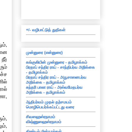
+/- வழிபாட்டுத் துதிகள்
ம்,
யான
முன்னுரை (என்னுரை)
ீர்
கங்குலியின் முன்னுரை - தமிழாக்கம்
ும்
பிரதாப் சந்திர ராய் - சாந்திபர்வ அறிக்கை
- தமிழாக்கம்
ச்ச
பிரதாப் சந்திர ராய் - அநுசாஸனபர்வ
ில்
அறிக்கை - தமிழாக்கம்
சுந்தரி பாலா ராய் - அஸ்வமேதபர்வ
ால்
அறிக்கை - தமிழாக்கம்
னா,
ஆதிபர்வம் முதல் தற்சமயம்
மொழிபெயர்க்கப்பட்டது வரை
சிவஸஹஸ்ரநாமம்
ம்,
விஷ்ணுஸஹஸ்ரநாமம்
ம்,
கிண்டில் மின்நூல்கள்