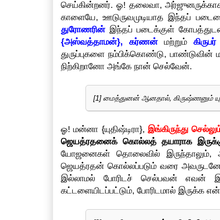
செய்கின்றனர். ஓ! தலைவா, அர்ஜுனருக்காக
காளையே, ஊடுருவமுடியாத இந்தப் படையை 
துரோணரின்
இந்தப் படைக்குள் கோபத்துடன்
{அஸ்வத்தாமன்}, கர்ணன்
மற்றும்
கிருபர்
துருப்புகளை நம்பிக்கொண்டு, பாண்டுவின்
நிற்கிறானோ அங்கே நான் செல்வேன்.
[1] மைத்துனன் ஆனதால், கிருஷ்ணனும் 
ஓ! மன்னா {யுதிஷ்டிரா},
இங்கிருந்து செல
ஜெயத்ரதனைக் கொல்லத் தயாராக இருக்கும
யோஜனைகள் தொலைவில் இருந்தாலும், அ
ஜெயத்ரதன் கொல்லப்படும் வரை அவருடனேய
இல்லாமல் போரிடச் செல்பவன் எவன் இரு
கட்டளையிடப்பட்டும், போரிடமால் இருக்க என்