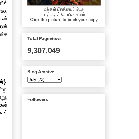
ில்
உங்கள் பிரதியைப் பெற
ோல,
படத்தைச் சொடுக்கவும்
கன்
Click the picture to book your copy
தன்
்கே
Total Pageviews
9,307,049
Blog Archive
ர்},
்று
று,
Followers
கள்
லக்