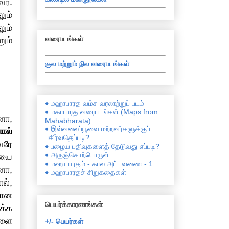
ர்.
ும்
ும்
வரைபடங்கள்
ும்
குல மற்றும் நில வரைபடங்கள்
♦ மஹாபாரத வம்ச வரலாற்றுப் படம்
♦ மகாபாரத வரைபடங்கள் (Maps from
னா,
Mahabharata)
♦ இவ்வலைப்பூவை மற்றவர்களுக்குப்
ால்
பகிர்வதெப்படி?
வரே
♦ பழைய பதிவுகளைத் தேடுவது எப்படி?
♦ அருஞ்சொற்பொருள்
ையை
♦ மஹாபாரதம் - கால அட்டவணை - 1
னா,
♦ மஹாபாரதச் சிறுகதைகள்
ல்,
வான
பெயர்க்காரணங்கள்
க்க
களை
+/- பெயர்கள்