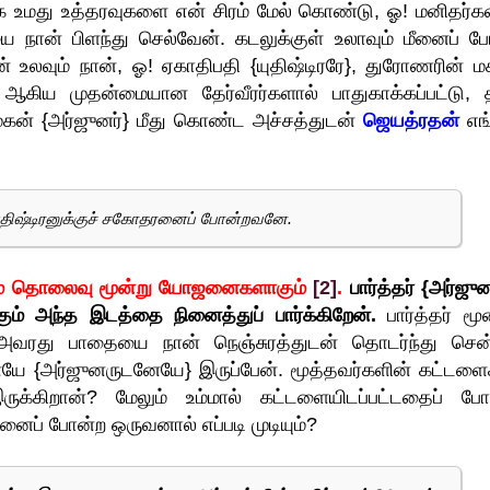
 உமது உத்தரவுகளை என் சிரம் மேல் கொண்டு, ஓ! மனிதர்கள
நான் பிளந்து செல்வேன். கடலுக்குள் உலாவும் மீனைப் ப
 உலவும் நான், ஓ! ஏகாதிபதி {யுதிஷ்டிரரே}, துரோணரின் ம
ஆகிய முதன்மையான தேர்வீரர்களால் பாதுகாக்கப்பட்டு, 
 மகன் {அர்ஜுனர்} மீது கொண்ட அச்சத்துடன்
ஜெயத்ரதன்
எங
யுதிஷ்டிரனுக்குச் சகோதரனைப் போன்றவனே.
்லும் தொலைவு மூன்று யோஜனைகளாகும்
[2]
.
பார்த்தர் {அர்ஜுன
் அந்த இடத்தை நினைத்துப் பார்க்கிறேன்.
பார்த்தர் மூன
வரது பாதையை நான் நெஞ்சுரத்துடன் தொடர்ந்து சென்
ே {அர்ஜுனருடனேயே} இருப்பேன். மூத்தவர்களின் கட்டளை
க்கிறான்? மேலும் உம்மால் கட்டளையிடப்பட்டதைப் போ
னைப் போன்ற ஒருவனால் எப்படி முடியும்?