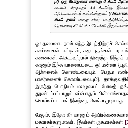
[2]
ஒரு யோஜனை என்பது 8 கி.மீ. அளவுக
சுவாமி பிரபுபாதர் 13 கி.மீக்கு இண
அலெக்சாண்டர் கன்னிங்ஹாம் {Alexander 
கி.மீ. தான்
என்று சிலர் வாதிடுகின்ற
தொலைவு 24 கி.மீ. - 40 கி.மீ. இருக்கலாம்
ஓ! தலைவா, நான் எந்த இடத்திற்குச் செல்
கலப்பைகள், ஈட்டிகள், கதாயுதங்கள், பராச
கணைகள் ஆகியவற்றால் நிறைந்த இந்தப் பட
காணும் இந்த யானைப்படை, ஓ! மன்னா {யுதிஷ
ஆற்றலைக் கொண்டவையும், பெரும் எண்ணி
பாகர்களைக் கொண்டவையும்}, தாக்குவதில் 
இருந்து பொழியும் மழையைப் போலத் தங்கள
தூண்டப்பட்டாலும் எப்போதும் பின்வாங
கொல்லப்படாமல் இவற்றை வெல்ல முடியாது.
மேலும், இதோ நீர் காணும் ஆயிரக்கணக்கான 
மகாரதர்களுமாவர். இவர்கள் ருக்மரதர்கள்
[