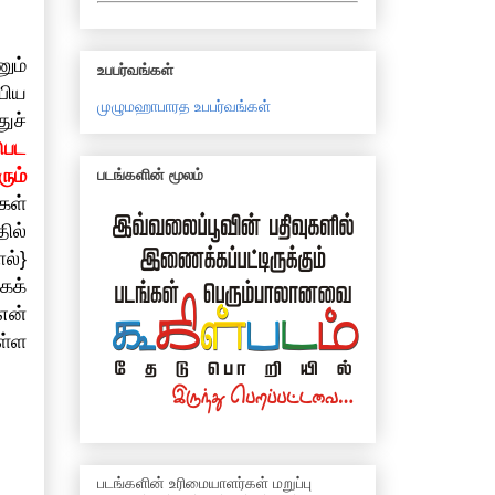
ும்
உபபர்வங்கள்
பிய
முழுமஹாபாரத உபபர்வங்கள்
ுச்
ுபட
ும்
படங்களின் மூலம்
கள்
ில்
ல்}
கக்
என்
ள்ள
படங்களின் உரிமையாளர்கள் மறுப்பு