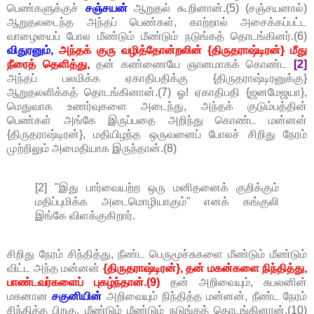
பெண்களுக்குச்
சஞ்சயன்
ஆறுதல் கூறினான்.(5) (சஞ்சயனால்)
ஆறுதலடைந்த அந்தப் பெண்கள், காற்றால் அசைக்கப்பட்ட
வாழையைப் போல மீண்டும் மீண்டும் நடுங்கத் தொடங்கினர்.(6)
விதுரனும்,
அந்தக் குரு வழித்தோன்றலின் {திருதராஷ்டிரன்} மீது
நீரைத் தெளித்து,
தன் கண்ணையே ஞானமாகக் கொண்ட
[2]
அந்தப் பலமிக்க ஏகாதிபதிக்கு {திருதராஷ்டிரனுக்கு}
ஆறுதலளிக்கத் தொடங்கினான்.(7) ஓ! ஏகாதிபதி {ஜனமேஜயா},
மெதுவாக உணர்வுகளை அடைந்து, அந்தக் குடும்பத்தின்
பெண்கள் அங்கே இருப்பதை அறிந்து கொண்ட மன்னன்
{திருதராஷ்டிரன்}, மதியிழந்த ஒருவனைப் போலச் சிறிது நேரம்
முற்றிலும் அமைதியாக இருந்தான்.(8)
[2] "இது பார்வையற்ற ஒரு மனிதனைக் குறிக்கும்
மதிப்புமிக்க அடைமொழியாகும்" எனக் கங்குலி
இங்கே விளக்குகிறார்.
சிறிது நேரம் சிந்தித்து, நீண்ட பெருமூச்சுகளை மீண்டும் மீண்டும்
விட்ட அந்த மன்னன்
{திருதராஷ்டிரன்}, தன் மகன்களை நிந்தித்து,
பாண்டவர்களைப் புகழ்ந்தான்.(9)
தன் அறிவையும், சுபலனின்
மகனான
சகுனியின்
அறிவையும் நிந்தித்த மன்னன், நீண்ட நேரம்
சிந்தித்த பிறகு, மீண்டும் மீண்டும் நடுங்கத் தொடங்கினான்.(10)