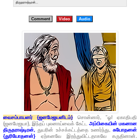
திருதராஷ்டிரன்...
Comment
Video
Audio
வைசம்பாயனர் {ஜனமேஜயனிடம்}
சொன்னார், "ஓ! ஏகாதிபதி
{ஜனமேஜயா}, இந்தப் புலனாய்வைக் கேட்ட
அம்பிகையின் மகனான
திருதராஷ்டிரன்,
துயரின் உச்சக்கட்டத்தை உணர்ந்து,
சுயோதனன்
{துரியோதனன்}
ஏற்கனவே இறந்துவிட்டதாகவே கருதினான்.