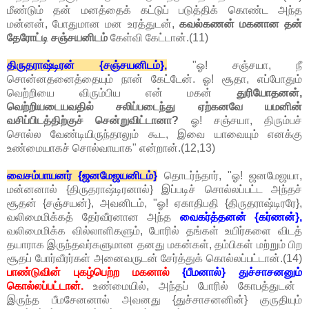
மீண்டும் தன் மனத்தைக் கட்டுப் படுத்திக் கொண்ட அந்த
மன்னன், போதுமான மன உரத்துடன்,
கவல்கணன் மகனான தன்
தேரோட்டி சஞ்சயனிடம்
கேள்வி கேட்டான்.(11)
திருதராஷ்டிரன் {சஞ்சயனிடம்},
"ஓ! சஞ்சயா, நீ
சொன்னதனைத்தையும் நான் கேட்டேன். ஓ! சூதா, எப்போதும்
வெற்றியை விரும்பிய என் மகன்
துரியோதனன்,
வெற்றியடையவதில் சலிப்படைந்து ஏற்கனவே யமனின்
வசிப்பிடத்திற்குச் சென்றுவிட்டானா?
ஓ! சஞ்சயா, திரும்பச்
சொல்ல வேண்டியிருந்தாலும் கூட, இவை யாவையும் எனக்கு
உண்மையாகச் சொல்வாயாக" என்றான்.(12,13)
வைசம்பாயனர் {ஜனமேஜயனிடம்}
தொடர்ந்தார், "ஓ! ஜனமேஜயா,
மன்னனால் {திருதராஷ்டிரனால்} இப்படிச் சொல்லப்பட்ட அந்தச்
சூதன் {சஞ்சயன்}, அவனிடம், "ஓ! ஏகாதிபதி {திருதராஷ்டிரரே},
வலிமைமிக்கத் தேர்வீரனான அந்த
வைகர்த்தனன் {கர்ணன்},
வலிமைமிக்க வில்லாளிகளும், போரில் தங்கள் உயிர்களை விடத்
தயாராக இருந்தவர்களுமான தனது மகன்கள், தம்பிகள் மற்றும் பிற
சூதப் போர்வீரர்கள் அனைவருடன் சேர்த்துக் கொல்லப்பட்டான்.(14)
பாண்டுவின் புகழ்பெற்ற மகனால்
{பீமனால்} துச்சாசனனும்
கொல்லப்பட்டான்.
உண்மையில், அந்தப் போரில் கோபத்துடன்
இருந்த பீமசேனனால் அவனது {துச்சாசனனின்} குருதியும்