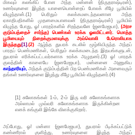
மிகவும் கலங்கிப் போன அந்த மன்னன் {திருதராஷ்டிரன்},
உணர்வுகளை இழந்த யானையொன்றைப் போலக் கீழே பூமியில்
விழுந்தான்.(1) பெரிதும் கலக்கமடைந்தவனான அந்த
ஏகாதிபதிகளில் முதனமையானவன் {திருதராஷ்டிரன்} பூமியில்
விழுந்த போது, ஓ! பாரதர்களில் சிறந்தவனே {ஜனமேஜயா},
(அரச
குடும்பத்தைச் சார்ந்த) பெண்கள் உரக்க ஓலமிட்டனர். மொத்த
பூமியையும் நிறைக்குமளவுக்கு அவ்வொலி பேரொலியாக
இருந்தது
[1]
.(2)
ஆழ்ந்த துயரக் கடலில் மூழ்கியிருந்த அந்தப்
பாரதப் பெண்மணிகள், பெரிதும் கலக்கமடைந்த இதயங்களுடன்,
துயரால் எரிக்கப்பட்டவர்களாக உரக்க அழுதனர்.(3) ஓ! பாரதக்
குலத்தின் காளையே {ஜனமேஜயா}, மன்னனை அணுகிய
காந்தாரியும்,
அந்தக் குடும்பத்தின் பிற பெண்மணிகள் அனைவரும்
தங்கள் உணர்வுகளை இழந்து கீழே பூமியில் விழுந்தனர்.(4)
[1] சுலோகங்கள் 1-ம், 2-ம் இரு வரி சுலோகங்களாக
அல்லாமல் முவ்வரி சுலோகங்களாக இருக்கின்றன
எனக் கங்குலி இங்கே விளக்குகிறார்.
அப்போது, ஓ! மன்னா {ஜனமேஜயா}, துயரால் பீடிக்கப்பட்டுக்
கண்ணீரால் குளித்து, உணர்வுகளை இழந்த அந்தப்