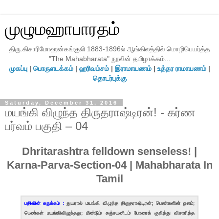
முழுமஹாபாரதம்
திரு.கிசாரிமோஹன்கங்குலி 1883-1896ல் ஆங்கிலத்தில் மொழிபெயர்த்த
"The Mahabharata" நூலின் தமிழாக்கம்...
முகப்பு
|
பொருளடக்கம்
|
ஹரிவம்சம்
|
இராமாயணம்
|
உத்தர ராமாயணம்
|
தொடர்புக்கு
Saturday, December 31, 2016
மயங்கி விழுந்த திருதராஷ்டிரன்! - கர்ண
பர்வம் பகுதி – 04
Dhritarashtra felldown senseless! |
Karna-Parva-Section-04 | Mahabharata In
Tamil
பதிவின் சுருக்கம் :
துயரால் மயங்கி விழுந்த திருதராஷ்டிரன்; பெண்களின் ஓலம்;
பெண்கள் மயங்கிவிழுந்தது; மீண்டும் சஞ்சயனிடம் போரைக் குறித்து விசாரித்த