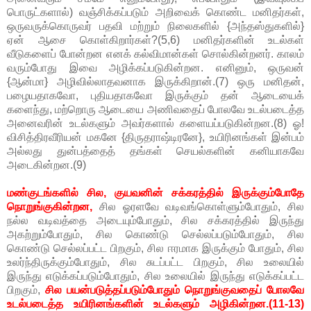
பொருட்களால்) வஞ்சிக்கப்படும் அறிவைக் கொண்ட மனிதர்கள்,
ஒருவருக்கொருவர் பதவி மற்றும் நிலைகளில் {அந்தஸ்துகளில்}
ஏன் ஆசை கொள்கிறார்கள்?(5,6) மனிதர்களின் உடல்கள்
வீடுகளைப் போன்றன எனக் கல்விமான்கள் சொல்கின்றனர். காலம்
வரும்போது இவை அழிக்கப்படுகின்றன. எனினும், ஒருவன்
{ஆன்மா} அழிவில்லாதவனாக இருக்கிறான்.(7) ஒரு மனிதன்,
பழையதாகவோ, புதியதாகவோ இருக்கும் தன் ஆடையைக்
களைந்து, மற்றொரு ஆடையை அணிவதைப் போலவே உடல்படைத்த
அனைவரின் உடல்களும் அவர்களால் களையப்படுகின்றன.(8) ஓ!
விசித்திரவீரியன் மகனே {திருதராஷ்டிரனே}, உயிரினங்கள் இன்பம்
அல்லது துன்பத்தைத் தங்கள் செயல்களின் கனியாகவே
அடைகின்றன.(9)
மண்குடங்களில் சில, குயவனின் சக்கரத்தில் இருக்கும்போதே
நொறுங்குகின்றன,
சில ஓரளவே வடிவங்கொள்ளும்போதும், சில
நல்ல வடிவத்தை அடையும்போதும், சில சக்கரத்தில் இருந்து
அகற்றும்போதும், சில கொண்டு செல்லப்படும்போதும், சில
கொண்டு செல்லப்பட்ட பிறகும், சில ஈரமாக இருக்கும் போதும், சில
உலர்ந்திருக்கும்போதும், சில சுடப்பட்ட பிறகும், சில உலையில்
இருந்து எடுக்கப்படும்போதும், சில உலையில் இருந்து எடுக்கப்பட்ட
பிறகும்,
சில பயன்படுத்தப்படும்போதும் நொறுங்குவதைப் போலவே
உடல்படைத்த உயிரினங்களின் உடல்களும் அழிகின்றன.(11-13)