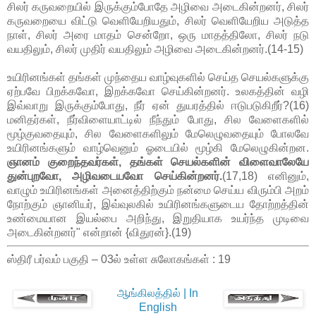
சிலர் கருவறையில் இருக்கும்போதே அழிவை அடைகின்றனர், சிலர்
கருவறையை விட்டு வெளியேறியதும், சிலர் வெளியேறிய அடுத்த
நாள், சிலர் அரை மாதம் சென்றோ, ஒரு மாதத்திலோ, சிலர் நடு
வயதிலும், சிலர் முதிர் வயதிலும் அழிவை அடைகின்றனர்.(14-15)
உயிரினங்கள் தங்கள் முந்தைய வாழ்வுகளில் செய்த செயல்களுக்கு
ஏற்பவே பிறக்கவோ, இறக்கவோ செய்கின்றனர். உலகத்தின் வழி
இவ்வாறு இருக்கும்போது, நீர் ஏன் துயரத்தில் ஈடுபடுகிறீர்?(16)
மனிதர்கள், நீர்விளையாட்டில் நீந்தும் போது, சில வேளைகளில்
மூழ்குவதையும், சில வேளைகளிலும் மேலெழுவதையும் போலவே
உயிரினங்களும் வாழ்வெனும் ஓடையில் மூழ்கி மேலெழுகின்றன.
ஞானம் குறைந்தவர்கள், தங்கள் செயல்களின் விளைவாலேயே
துன்புறவோ, அழிவடையவோ செய்கின்றனர்.
(17,18) எனினும்,
வாழும் உயிரினங்கள் அனைத்திற்கும் நன்மை செய்ய விரும்பி அறம்
நோற்கும் ஞானியர், இவ்வுலகில் உயிரினங்களுடைய தோற்றத்தின்
உண்மையான இயல்பை அறிந்து, இறுதியாக உயர்ந்த முடிவை
அடைகின்றனர்" என்றான் {விதுரன்}.(19)
ஸ்திரீ பர்வம் பகுதி – 03ல் உள்ள சுலோகங்கள் : 19
ஆங்கிலத்தில் | In
English