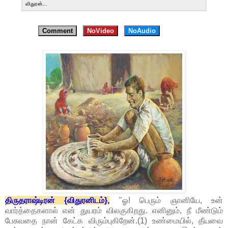
விதுரன்...
Comment
NoVideo
NoAudio
திருதராஷ்டிரன் {விதுரனிடம்},
"ஓ! பெரும் ஞானியே, உன்
வார்த்தைகளால் என் துயரம் விலகுகிறது. எனினும், நீ மீண்டும்
பேசுவதை நான் கேட்க விரும்புகிறேன்.(1) உண்மையில், தீயவை