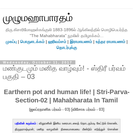
முழுமஹாபாரதம்
திரு.கிசாரிமோஹன்கங்குலி 1883-1896ல் ஆங்கிலத்தில் மொழிபெயர்த்த
"The Mahabharata" நூலின் தமிழாக்கம்...
முகப்பு
|
பொருளடக்கம்
|
ஹரிவம்சம்
|
இராமாயணம்
|
உத்தர ராமாயணம்
|
தொடர்புக்கு
Wednesday, October 11, 2017
மண்குடமும் மனித வாழ்வும்! - ஸ்திரீ பர்வம்
பகுதி – 03
Earthern pot and human life! | Stri-Parva-
Section-02 | Mahabharata In Tamil
(ஜலப்ரதானிக பர்வம் - 03) [விசோக பர்வம் - 03]
பதிவின் சுருக்கம் :
விதுரனின் இனிய உரையாடலைத் தொடரும்படி கேட்டுக் கொண்ட
திருதராஷ்டிரன்; மனித வாழவின் நிலையாமையை மீண்டும் எடுத்துச் சொன்ன