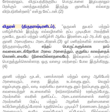
சேர்வதாலும், விருப்பத்திற்குரிய பொருட்களை இழப்பதாலும்
பிறக்கும் மனத்துயரத்தில் இருந்து ஞானியர் எவ்வாறு
விடுபடுகின்றனர்" என்று கேட்டான்.(2)
விதுரன் {திருதராஷ்டிரனிடம்},
"ஒருவன் துயரம் மற்றும்
மகிழ்ச்சியில் இருந்து எவ்வழிகளில் தப்ப முடியுமோ அவற்றின்
மூலமே, துயரம் மற்றும் மகிழ்ச்சி ஆகிய இரண்டையும் அடக்கி ஒரு
ஞானி அமைதியை அடைகிறான்.(3) ஓ! மனிதர்களில் காளையே
{திருதராஷ்டிரரே},
எந்தப் பொருட்களுக்காக நாம்
கவலையடைகிறோமோ அவை அனைத்தும், குறுகிய காலத்தைக்
கொண்டவையே {நிலையில்லாதவையே}.
இவ்வுலகம் பலத்தைப்
பொறுத்துக்கொள்ளாத ஒரு வாழை மரத்தைப் போல இருக்கிறது.
(4)
ஞானி மற்றும் மூடன், பணக்காரன் மற்றும் ஏழை ஆகியோர்
அனைவரும், சதை இழந்த உடல்களுடனும், வெறும்
எலும்புகளுடனும், வாடி வதங்கிய தசைகளுடனும் {நரம்புகளுடனும்},
கவலையற்றுச் சுடலைகளில் {சுடுகாடுகளில்} உறங்கும்போது,
அவர்களில் எவரின் தனிப்பட்ட அடையாளங்களைக் கண்டு
அவர்களின் பிறப்பு மற்றும் அழகின் தன்மைகளை
உயிர்பிழைத்திருப்போரால் உறுதிசெய்ய முடியும்? (மரணமடைந்ததும்
அனைவரும் சமமே எனும்போது), எப்போதும் (இவ்வுலகப்