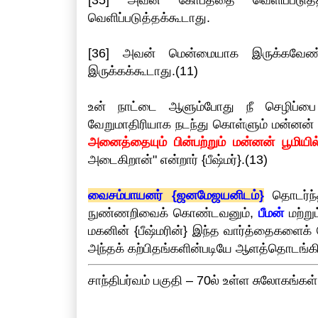
வெளிப்படுத்தக்கூடாது.
[36] அவன் மென்மையாக இருக்கவேண்ட
இருக்கக்கூடாது.(11)
உன் நாட்டை ஆளும்போது நீ செழிப்பை 
வேறுமாதிரியாக நடந்து கொள்ளும் மன்னன் 
அனைத்தையும் பின்பற்றும் மன்னன் பூமிய
அடைகிறான்" என்றார் {பீஷ்மர்}.(13)
வைசம்பாயனர் {ஜனமேஜயனிடம்}
தொடர்ந்த
நுண்ணறிவைக் கொண்டவனும்,
பீமன்
மற்று
மகனின் {பீஷ்மரின்} இந்த வார்த்தைகளைக் 
அந்தக் கற்பிதங்களின்படியே ஆளத்தொடங்கி
சாந்திபர்வம் பகுதி – 70ல் உள்ள சுலோகங்கள்