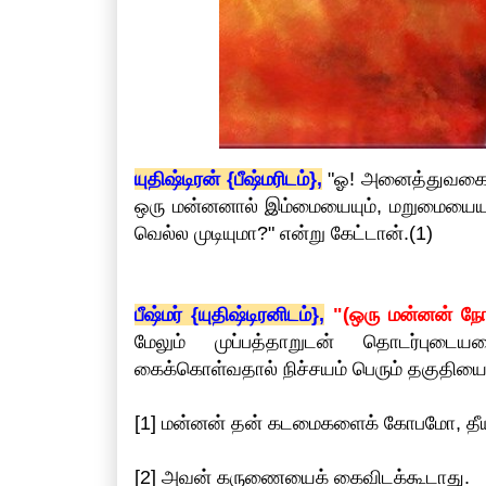
யுதிஷ்டிரன் {பீஷ்மரிடம்},
"ஓ! அனைத்துவகை ந
ஒரு மன்னனால் இம்மையையும், மறுமையையும்
வெல்ல முடியுமா?" என்று கேட்டான்.(1)
பீஷ்மர் {யுதிஷ்டிரனிடம்},
"(ஒரு மன்னன் நோற
மேலும் முப்பத்தாறுடன் தொடர்புட
கைக்கொள்வதால் நிச்சயம் பெரும் தகுதியை {
[1] மன்னன் தன் கடமைகளைக் கோபமோ, தீ
[2] அவன் கருணையைக் கைவிடக்கூடாது.