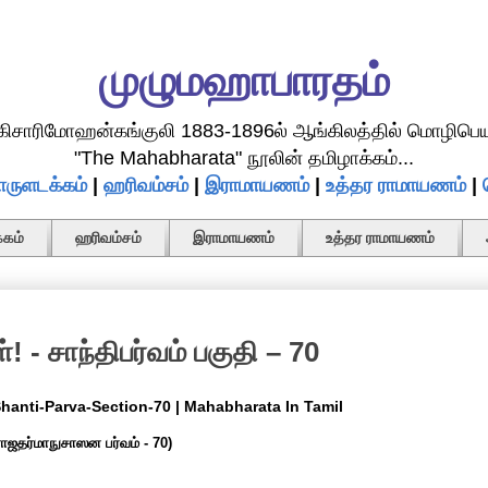
முழுமஹாபாரதம்
.கிசாரிமோஹன்கங்குலி 1883-1896ல் ஆங்கிலத்தில் மொழிபெய
"The Mahabharata" நூலின் தமிழாக்கம்...
ருளடக்கம்
|
ஹரிவம்சம்
|
இராமாயணம்
|
உத்தர ராமாயணம்
|
கம்
ஹரிவம்சம்
இராமாயணம்
உத்தர ராமாயணம்
! - சாந்திபர்வம் பகுதி – 70
 Shanti-Parva-Section-70 | Mahabharata In Tamil
ராஜதர்மாநுசாஸன பர்வம் - 70)