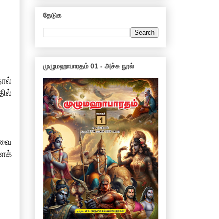
தேடுக
முழுமஹாபாரதம் 01 - அச்சு நூல்
ால்
ில்
வை
ைக்