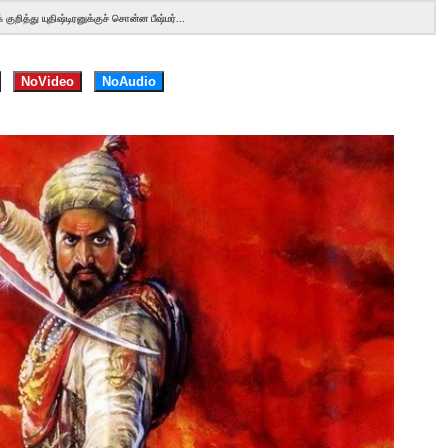
ுறித்து யுதிஷ்டிரனுக்குச் சொன்ன பீஷ்மர்...
NoVideo
NoAudio