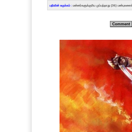
பதிவின் சுருக்கம் :
மன்னர்களுக்குரிய முப்பத்தாறு {36} பண்புகளைக் க
Comment