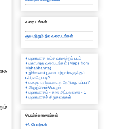
வரைபடங்கள்
குல மற்றும் நில வரைபடங்கள்
♦ மஹாபாரத வம்ச வரலாற்றுப் படம்
♦ மகாபாரத வரைபடங்கள் (Maps from
Mahabharata)
மாக
♦ இவ்வலைப்பூவை மற்றவர்களுக்குப்
பகிர்வதெப்படி?
♦ பழைய பதிவுகளைத் தேடுவது எப்படி?
♦ அருஞ்சொற்பொருள்
♦ மஹாபாரதம் - கால அட்டவணை - 1
♦ மஹாபாரதச் சிறுகதைகள்
ும்
பெயர்க்காரணங்கள்
+/- பெயர்கள்