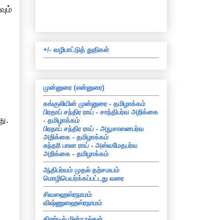
ும்
+/- வழிபாட்டுத் துதிகள்
முன்னுரை (என்னுரை)
கங்குலியின் முன்னுரை - தமிழாக்கம்
பிரதாப் சந்திர ராய் - சாந்திபர்வ அறிக்கை
து.
- தமிழாக்கம்
பிரதாப் சந்திர ராய் - அநுசாஸனபர்வ
அறிக்கை - தமிழாக்கம்
சுந்தரி பாலா ராய் - அஸ்வமேதபர்வ
அறிக்கை - தமிழாக்கம்
ஆதிபர்வம் முதல் தற்சமயம்
மொழிபெயர்க்கப்பட்டது வரை
சிவஸஹஸ்ரநாமம்
விஷ்ணுஸஹஸ்ரநாமம்
கிண்டில் மின்நூல்கள்