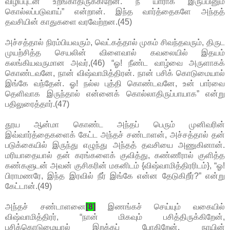
விழிப்புடன் உறங்காதிருக்கிறேன். நீ யாராக இருப்பினும்
கொல்லப்படுவாய்” என்றான். இந்த வார்த்தைகளே அந்தத்
தவசியின் காதுகளை வரவேற்றன.(45)
அச்சத்தால் நிரம்பியவரும், வெட்கத்தால் முகம் சிவந்தவரும், திருட
முயற்சித்த செயலின் விளைவால் கவலையில் இதயம்
கலங்கியவருமான அவர்,(46) “ஓ! நீண்ட வாழ்வை அருளாகக்
கொண்டவனே, நான் விஷ்வாமித்திரன். நான் பசிக் கொடுமையால்
இங்கே வந்தேன். ஓ! நல்ல புத்தி கொண்டவனே, உன் பார்வை
தெளிவாக இருந்தால் என்னைக் கொல்லாதிருப்பாயாக” என்று
பதிலுரைத்தார்.(47)
தூய ஆன்மா கொண்ட அந்தப் பெரும் முனிவரின்
இவ்வார்த்தைகளைக் கேட்ட அந்தச் சண்டாளன், அச்சத்தால் தன்
படுக்கையில் இருந்து எழுந்து அந்தத் தவசியை அணுகினான்.
மரியாதையால் தன் கரங்களைக் குவித்து, கண்ணீரால் குளித்த
கண்களுடன் அவன் குசிகரின் மகனிடம் {விஷ்வாமித்திரரிடம்}, “ஓ!
பிராமணரே, இந்த இரவில் நீர் இங்கே என்ன தேடுகிறீர்?” என்று
கேட்டான்.(49)
அந்தச் சண்டாளனை
[8]
இணங்கச் செய்யும் வகையில்
விஷ்வாமித்திரர், “நான் மிகவும் பசித்திருக்கிறேன்,
பசிக்கொடுமையால் இறக்கப் போகிறேன். நாயின்