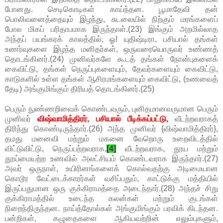
போனது. செடிகொடிகள் காய்ந்தன. பூமாதேவி தன்
பொலிவனைத்தையும் இழந்து, சுடலையில் நிற்கும் மரங்களைப்
போல மிகப் பரிதாபமாக இருந்தாள்.(23) இங்கும் அறமில்லாத
அந்தப் பயங்கரக் காலத்தில், ஓ! யுதிஷ்டிரா, பசியால் தங்கள்
உணர்வுகளை இழந்த மனிதர்கள், ஒருவரையொருவர் உண்ணத்
தொடங்கினர்.(24) முனிவர்களே கூடத் தங்கள் நோன்புகளைக்
கைவிட்டு, தங்கள் நெருப்புகளையும், தேவர்களையும் கைவிட்டு,
காடுகளில் உள்ள தங்கள் ஆசிரமங்களையும் கைவிட்டு, (உணவைத்
தேடி) அங்குமிங்கும் திரியத் தொடங்கினர்.(25)
பெரும் நுண்ணறிவைக் கொண்டவரும், புனிதமானவருமான பெரும்
முனிவர்
விஷ்வாமித்திரர், பசியால் பீடிக்கப்பட்டு,
வீடற்றவராகத்
திரிந்து கொண்டிருந்தார்.(26) அந்த முனிவர் {விஷ்வாமித்திரர்},
தமது மனைவி மற்றும் மகனை வேறொரு உறைவிடத்தில்
விட்டுவிட்டு, நெருப்பற்றவராக,
[4]
வீடற்றவராக, தூய மற்றும்
தூய்மையற்ற உணவில் அலட்சியம் கொண்டவராக இருந்தார்.(27)
அவர் ஒருநாள், உயிரினங்களைக் கொல்வதற்கு அடிமையான
கொடூர வேட்டைக்காரர்கள் வசிப்பதும், காட்டுக்கு மத்தியில்
இருப்பதுமான ஒரு குக்கிராமத்தை அடைந்தார்.(28) அந்தச் சிறு
குக்கிராமத்தில் உடைந்த கலன்கள் மற்றும் குடங்கள்
நிறைந்திருந்தன. நாய்த்தோல்கள் அங்குமிங்கும் பரவிக் கிடந்தன.
பன்றிகள், கழுதைகளை ஆகியவற்றின் எலும்புகளும்,