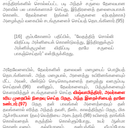
சாத்திரங்களில் சொல்லப்பட்ட படி அந்தச் சருவை தேவையான
அளவில் பல பாகங்களாகச் செய்து, இந்திரனைத் தலைமையாகக்
கொண்ட தேவர்களை (தங்கள் பங்குகளை ஏற்பதற்காக)
அழைக்கும் வகையில் சடங்குகளைச் செய்யத் தொடங்கினார்.(95)
[16] கும்பகோணம் பதிப்பில், "வேதத்திற் சொல்லி
விதிப்படி அக்னியைக் கொண்டுவந்து, இந்திரனுக்கும்
அக்னிக்குமுள்ள விதிப்படி தாமே சருவைப்
பாகஞ்செய்தார்" என்றிருக்கிறது.
அதேவேளையில், தேவர்களின் தலைவன் மழையைப் பொழியத்
தொடங்கினான். அந்த மழையால், அனைத்து உயிரினங்களையும்
மீட்ட அவன், மீண்டும் செடிகொடிகளைத் தழைத்து வளரும்படி
செய்தான்.(96) எனினும், தேவர்களையும், பித்ருக்களையும்
கௌரவித்துச் சடங்குகளைச் செய்த
விஷ்வாமித்திரர், அவர்களை
உரிய முறையில் நிறைவு செய்த பிறகு, அந்த இறைச்சியைத் தானே
உண்டார்.(97)
பிறகு தன் பாவங்கள் அனைத்தையும் தன்
தவங்களால் எரித்த அந்தத் தவசி, நீண்ட காலத்திற்குப் பிறகு, மிக
ஆச்சரியமான (தவ) வெற்றியை அடைந்தார்.(98) உயிரைத் தாங்கிக்
கொள்வதைக் கருத்தில் கொள்ளும்போது, உயர் ஆன்மா
கொண்டவனும், கல்விமானும், துன்பத்தில் வீழும்போது