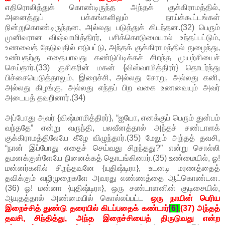
எதிரொலித்துக் கொண்டிருந்த அந்தக் குக்கிராமத்தில்,
அனைத்துப் பக்கங்களிலும் நாய்க்கூட்டங்கள்
நின்றுகொண்டிருந்தன, அல்லது படுத்துக் கிடந்தன.(32) பெரும்
முனிவரான விஷ்வாமித்திரர், பசிக்கொடுமையால் உந்தப்பட்டும்,
உணவைத் தேடுவதில் ஈடுபட்டு, அந்தக் குக்கிராமத்தில் நுழைந்து,
உண்பதற்கு எதையாவது கண்டுபிடிக்கச் சிறந்த முயற்சியைச்
செய்தார்.(33) குசிகரின் மகன் {விஸ்வாமித்திரர்} தொடர்ந்து
பிச்சையெடுத்தாலும், இறைச்சி, அல்லது சோறு, அல்லது கனி,
அல்லது கிழங்கு, அல்லது எந்தப் பிற வகை உணவையும் அவர்
அடையத் தவறினார்.(34)
அப்போது அவர் {விஷ்மாமித்திரர்}, “ஐயோ, எனக்குப் பெரும் துன்பம்
வந்ததே” என்று வருந்தி, பலவீனத்தால் அந்தச் சண்டாளக்
குக்கிராமத்திலேயே கீழே விழுந்தார்.(35) மேலும் அந்தத் தவசி,
“நான் இப்போது எதைச் செய்வது சிறந்தது?” என்று சொல்லி
தமனக்குள்ளேயே நினைக்கத் தொடங்கினார்.(35) உண்மையில், ஓ!
மன்னர்களில் சிறந்தவனே {யுதிஷ்டிரா}, உடனடி மரணத்தைத்
தவிக்கும் வழிமுறைகளே அவரது எண்ணத்தை ஆட்கொண்டன.
(36) ஓ! மன்னா {யுதிஷ்டிரா}, ஒரு சண்டாளனின் குடிசையில்,
ஆயுதத்தால் அண்மையில் கொல்லப்பட்ட
ஒரு நாயின் பெரிய
இறைச்சித் துண்டு தரையில் கிடப்பதைக் கண்டார்
[6]
.
(37) அந்தத்
தவசி, சிந்தித்து, அந்த இறைச்சியைத் திருடுவது என்ற