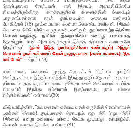
விஷ்வாமித்திரர், "என்னைப் பொறுத்தவரையில், நான் கடும்
நோன்புகளை நோற்பவன். என் இதயம் அமைதியிலேயே
நிலைத்திருக்கிறது. அறத்தகுதிகள் அனைத்தின் வேரையும்
பாதுகாப்பதற்காக, நான் தூய்மையற்ற உணவை உண்ணப்
போகிறேன்.(78) தூய்மையான ஆன்மா கொண்ட மனிதன், இந்தச்
செயலை நீதியென்றே கருதுவான். எனினும்,
தூய்மையற்ற ஆன்மா
கொண்டவனுக்கு, நாயின் இறைச்சியை உண்பது பாவமாகத்
தோன்றும்.
நான் அடைந்திருக்கும் இந்தத் தீர்மானம் தவறாகவே
இருப்பினும்,
(நான் இந்த நாயிறைச்சியை உண்டாலும்) அந்தச்
செயலால் நான் உன்னைப் போன்ற ஒருவனாக {சண்டாளனாக} ஆக
மாட்டேன்"
என்றார்.(79)
சண்டாளன், "என்னால் முடிந்த அளவுக்குச் சிறப்பாக முயற்சி
செய்து, உம்மை இந்தப் பாவத்தில் இருந்து தடுப்பதே என் முடிவான
தீர்மானமாகும். ஒரு பிராமணன் தீச்செயலைச் செய்வதால் உயர்ந்த
நிலையில் இருந்து வீழ்கிறான். இதற்காகவே நாம் உம்மை
நிந்திக்கிறேன்" என்றான்.(80)
விஷ்வாமித்திரர், "தவளைகள் கத்துவதைக் கருத்தில் கொள்ளாமல்
பசுக்கள் {நீரைக்} குடிப்பதைத் தொடரும். எது நீதி (எது {நீதி}
இல்லை) என்று உன்னால் உரிமை கேட்க முடியாது. தற்புகழ்ச்சி
கொண்டவனாக இராதே" என்றார்.(81)