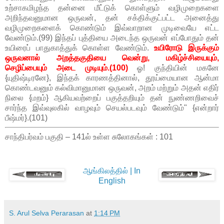
உற்சாகமிழந்த தன்னை மீட்டுக் கொள்ளும் வழிமுறைகளை
அறிந்தவனுமான ஒருவன், தன் சக்திக்குட்பட்ட அனைத்து
வழிமுறைகளைக் கொண்டும் இவ்வாறான முடிவையே எட்ட
வேண்டும்.(99) இந்தப் புத்தியை அடைந்த ஒருவன் எப்போதும் தன்
உயிரைப் பாதுகாத்துக் கொள்ள வேண்டும்.
உயிரோடு இருக்கும்
ஒருவனால் அறத்தகுதியை வென்று, மகிழ்ச்சியையும்,
செழிப்பையும் அடை முடியும்.(100)
ஓ! குந்தியின் மகனே
{யுதிஷ்டிரனே}, இந்தக் காரணத்தினால், தூய்மையான ஆன்மா
கொண்டவனும் கல்விமானுமான ஒருவன், அறம் மற்றும் அதன் எதிர்
நிலை {மறம்} ஆகியவற்றைப் பகுத்தறியும் தன் நுண்ணறிவைச்
சார்ந்த இவ்வுலகில் வாழவும் செயல்படவும் வேண்டும்" {என்றார்
பீஷ்மர்}.(101)
சாந்திபர்வம் பகுதி – 141ல் உள்ள சுலோகங்கள் : 101
ஆங்கிலத்தில் | In
English
S. Arul Selva Perarasan
at
1:14 PM