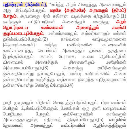
யுதிஷ்டிரன் {பீஷ்மரிடம்},
“உயர்ந்த அறம் சிதைந்து, அனைவராலும்
அது மீறப்படும்போதும்,
மறமே {அதர்மமே} அறமாகும் {தர்மம்}
போதும்,
அறமானது நேர் எதிரான வடிவத்தை ஏற்கும்போதும்,(1)
நலந்தரும் கட்டுப்பாடுகள் அனைத்தும் மறைந்து,
அறம்
தொடர்புடைய உண்மைகள் அனைத்தும் கலங்கி
குழப்பமடையும்போதும்,
மன்னர்களாலும், கள்வர்களாலும் மக்கள்
ஒடுக்கப்படும்போதும்,(2) நால்வகை வாழ்வுமுறைகளை
{ஆசாரங்களைச்} சார்ந்த மனிதர்களின் கடமைகளில்
கலக்கமடைந்து, செயல்கள் அனைத்தும் தங்கள் தகுதியை
இழக்கும்போதும், காமம், பேராசை, மடமை ஆகியவற்றின்
விளைவால் அனைத்துத் திசைகளிலும் மனிதர்கள்
அச்சமடையும்போதும்,(3) அனைத்து உயிரினங்களும்
ஒன்றையொன்று நம்பாதபோதும், பரஸ்பர காரியங்களில் அவை
ஒன்றையொன்று வஞ்சித்து, வஞ்சனை நிறைந்த வழிமுறைகளால்
ஒன்றையொன்று கொல்லும்போதும்,(4)
நாடு முழுவதும் வீடுகள் கொளுத்தப்படும்போதும், பிராமணர்கள்
பெரிதும் பீடிக்கப்படும்போதும், மேகங்கள் ஒரு துளி மழையையும்
பொழியாத போதும், ஒவ்வொருவரின் கரங்களும்
அயலகத்தவனுக்கு எதிராகத் திரும்பும்போதும்,(5)
வாழ்வின்
தேவைகள் அனைத்தும் கள்வர்களின் ஆதிக்கத்திற்குள்