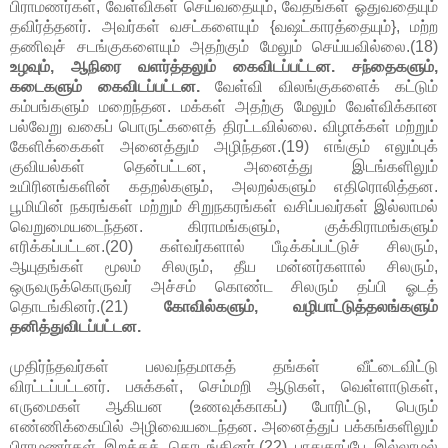
பிராமணர்கள், வேள்விகள் செய்வதையும், வேதங்கள் ஓதுவதையும்
தவிர்த்தனர். அவர்கள் வசட்களையும் {வஷட்காரத்தையும்}, மற்ற
தணிவுச் சடங்குகளையும் அதற்கும் மேலும் செய்யவில்லை.(18)
உழவும், ஆநிரை வளர்த்தலும் கைவிடப்பட்டன. சந்தைகளும்,
கடைகளும் கைவிடப்பட்டன.
வேள்வி விலங்குகளைக் கட்டும்
கம்பங்களும் மறைந்தன. மக்கள் அதற்கு மேலும் வேள்விக்கான
பல்வேறு வகைப் பொருட்களைத் திரட்டவில்லை. விழாக்கள் மற்றும்
கேளிக்கைகள் அனைத்தும் அழிந்தன.(19) எங்கும் எலும்புக்
குவியல்கள் தென்பட்டன, அனைத்து இடங்களிலும்
உயிரினங்களின் கதறல்களும், அலறல்களும் எதிரொலித்தன.
பூமியின் நகரங்கள் மற்றும் சிறுநகரங்கள் வசிப்பவர்கள் இல்லாமல்
வெறுமையடைந்தன. கிராமங்களும், குக்கிராமங்களும்
எரிக்கப்பட்டன.(20) கள்வர்களால் பீடிக்கப்பட்டுச் சிலரும்,
ஆயுதங்கள் மூலம் சிலரும், தீய மன்னர்களால் சிலரும்,
ஒருவருக்கொருவர் அச்சம் கொண்ட சிலரும் தப்பி ஓடத்
தொடங்கினர்.(21)
கோவில்களும், வழிபாட்டுத்தலங்களும்
தனித்துவிடப்பட்டன.
முதிர்ந்தவர்கள் பலவந்தமாகத் தங்கள் வீட்டைவிட்டு
விரட்டப்பட்டனர். பசுக்கள், செம்மறி ஆடுகள், வெள்ளாடுகள்,
எருமைகள் ஆகியன (உணவுக்காகப்) போரிட்டு, பெரும்
எண்ணிக்கையில் அழிவையடைந்தன. அனைத்துப் பக்கங்களிலும்
பிராமணர்கள் இறக்கத் தொடங்கினர்.(22) பாதுகாப்பே இல்லாமல்