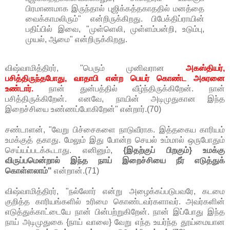
பிரமாணமாக இருந்தால் புஜிக்கத்தகாததில் மனத்தை
வைக்காமலிரும்" என்றிருக்கிறது. பிபேக்திப்ராயின்
பதிப்பில் இவை, "முள்ளெலி, முள்ளம்பன்றி, உடும்பு,
முயல், ஆமை" என்றிருக்கிறது.
விஷ்வாமித்திரர், "பெரும் முனிவரான
அகஸ்தியர்,
பசித்திருந்தபோது, வாதாபி என்ற பெயர் கொண்ட அசுரனை
உண்டார்.
நான் துன்பத்தில் வீழ்ந்திருக்கிறேன். நான்
பசித்திருக்கிறேன். எனவே, நாயின் அடிமுதுகான இந்த
இறைச்சியை உண்ணப்போகிறேன்" என்றார்.(70)
சண்டாளன், "வேறு பிச்சைகளை நாடுவீராக. இத்தகைய காரியம்
உமக்குத் தகாது. மேலும் இது போன்ற செயல் உம்மால் ஒருபோதும்
செய்யப்படக்கூடாது. எனினும்,
{இதற்குப் பிறகும்} உமக்கு
விருப்பமென்றால் இந்த நாய் இறைச்சியை நீர் எடுத்துக்
கொள்ளலாம்"
என்றான்.(71)
விஷ்வாமித்திரர், "நல்லோர் என்று அழைக்கப்படுபவரே, கடமை
குறித்த காரியங்களில் உரிமை கொண்டவர்களாவர். அவர்களின்
எடுத்துக்காட்டையே நான் பின்பற்றுகிறேன். நான் இப்போது இந்த
நாய் அடிமுதுகை {நாய் வாலை} வேறு எந்த உயர்ந்த தூய்மையான