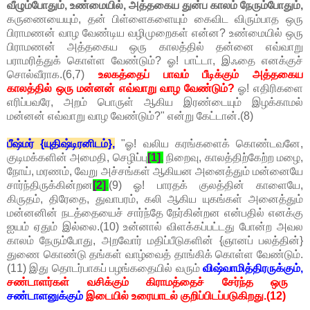
வீழும்போதும், உண்மையில், அத்தகைய துன்ப காலம் நேரும்போதும்,
கருணையையும், தன் பிள்ளைகளையும் கைவிட விரும்பாத ஒரு
பிராமணன் வாழ வேண்டிய வழிமுறைகள் என்ன? உண்மையில் ஒரு
பிராமணன் அத்தகைய ஒரு காலத்தில் தன்னை எவ்வாறு
பராமரித்துக் கொள்ள வேண்டும்? ஓ! பாட்டா, இஃதை எனக்குச்
சொல்வீராக.(6,7)
உலகத்தைப் பாவம் பீடிக்கும் அத்தகைய
காலத்தில் ஒரு மன்னன் எவ்வாறு வாழ வேண்டும்?
ஓ! எதிரிகளை
எரிப்பவரே, அறம் பொருள் ஆகிய இரண்டையும் இழக்காமல்
மன்னன் எவ்வாறு வாழ வேண்டும்?" என்று கேட்டான்.(8)
பீஷ்மர் {யுதிஷ்டிரனிடம்},
"ஓ! வலிய கரங்களைக் கொண்டவனே,
குடிமக்களின் அமைதி, செழிப்பு
[1]
,
நிறைவு, காலத்திற்கேற்ற மழை,
நோய், மரணம், வேறு அச்சங்கள் ஆகியன அனைத்தும் மன்னையே
சார்ந்திருக்கின்றன
[2]
.
(9) ஓ! பாரதக் குலத்தின் காளையே,
கிருதம், திரேதை, துவாபரம், கலி ஆகிய யுகங்கள் அனைத்தும்
மன்னனின் நடத்தையைச் சார்ந்தே நேர்கின்றன என்பதில் எனக்கு
ஐயம் ஏதும் இல்லை.(10) உன்னால் விளக்கப்பட்டது போன்ற அவல
காலம் நேரும்போது, அறவோர் மதிப்பீடுகளின் {ஞானப் பலத்தின்}
துணை கொண்டு தங்கள் வாழ்வைத் தாங்கிக் கொள்ள வேண்டும்.
(11) இது தொடர்பாகப் பழங்கதையில் வரும்
விஷ்வாமித்திரருக்கும்,
சண்டாளர்கள் வசிக்கும் கிராமத்தைச் சேர்ந்த ஒரு
சண்டாளனுக்கும்
இடையில் உரையாடல் குறிப்பிடப்படுகிறது.(12)