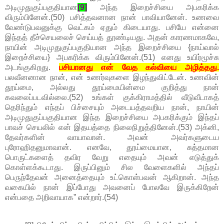
அடிமுதுகுப்பகுதியான
[9]
அந்த இறைச்சியை அபகரிக்க
விரும்பினேன்.(50) பசித்தவனான நான் பாவியானேன். உணவை
வேண்டுபவனுக்கு வெட்கம் ஏதும் கிடையாது. பசியே என்னை
இந்தத் தீச்செயலைச் செய்யத் தூண்டியது. அதன் காரணமாகவே,
நாயின் அடிமுதுகுப்பகுதியான அந்த இறைச்சியை {நாய்வால்
இறைச்சியை} அபகரிக்க விரும்பினேன்.(51) எனது உயிர்மூச்சு
அடங்குகிறது.
பசியானது என் வேத கல்வியை அழித்தது.
பலவீனனான நான், என் உணர்வுகளை இழந்துவிட்டேன். உணவின்
தூய்மை, அல்லது தூய்மையின்மை குறித்து நான்
கவலைப்படவில்லை.(52) உங்கள் குக்கிராமத்தில் வீடுவீடாகத்
தெரிந்தும் எந்தப் பிச்சையும் அடையத்தவறிய நான், நாயின்
அடிமுதுகுப்பகுதியான இந்த இறைச்சியை அபகரிக்கும் இந்தப்
பாவச் செயலில் என் இதயத்தை நிலைநிறுத்தினேன்.(53) அக்னி,
தேவர்களின் வாயாவான். அவன் அவர்களுடைய
புரோஹிதனுமாவான். எனவே, தூய்மையான, சுத்தமான
பொருட்களைத் தவிர வேறு எதையும் அவன் எடுத்துக்
கொள்ளக்கூடாது. இருப்பினும் சில வேளைகளில் அந்தப்
பெருந்தேவன் அனைத்தையும் உட்கொள்பவன் ஆகிறான். அந்த
வகையில் நான் இப்போது அவனைப் போலவே இருக்கிறேன்
என்பதை அறிவாயாக” என்றார்.(54)