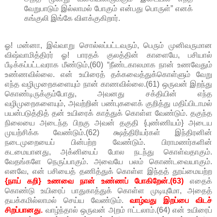
வேறுபாடும் இல்லாமல் போகும் என்பது பொருள்” எனக்
கங்குலி இங்கே விளக்குகிறார்.
ஓ! மன்னா, இவ்வாறு சொல்லப்பட்டவரும், பெரும் முனிவருமான
விஷ்வாமித்திரர் ஓ! பாரதக் குலத்தின் காளையே, பசியால்
பீடிக்கப்பட்டவராக மீண்டும்,(60) “நீண்டகாலமாக நான் உணவேதும்
உண்ணவில்லை. என் உயிரைத் தக்கவைத்துக்கொள்ளும் வேறு
எந்த வழிமுறைகளையும் நான் காணவில்லை.(61) ஒருவன் இறந்து
கொண்டிருக்கும்போது, அவனது சக்தியின் எந்த
வழிமுறைகளையும், அவற்றின் பண்புகளைக் குறித்து மதிப்பிடாமல்
பயன்படுத்தித் தன் உயிரைக் காத்துக் கொள்ள வேண்டும். தகுந்த
நிலையை அடைந்த பிறகு அவன் தகுதி {புண்ணியம்} அடைய
முயற்சிக்க வேண்டும்.(62) க்ஷத்திரியர்கள் இந்திரனின்
நடைமுறையைப் பின்பற்ற வேண்டும். பிராமணர்களின்
கடமையானது, அக்னியைப் போல நடந்து கொள்வதாகும்.
வேதங்களே நெருப்பாகும். அவையே பலம் கொண்டவையாகும்.
எனவே, என் பசியைத் தணித்துக் கொள்ள இந்தத் தூய்மையற்ற
{நாய் கறி} உணவை நான் உண்ணப் போகிறேன்.(63)
எதைக்
கொண்டு உயிரைப் பாதுகாத்துக் கொள்ள முடியுமோ, அதைத்
தயக்கமில்லாமல் செய்ய வேண்டும்.
வாழ்வது இறப்பை விடச்
சிறப்பானது.
வாழ்ந்தால் ஒருவன் அறம் ஈட்டலாம்.(64) என் உயிரைப்