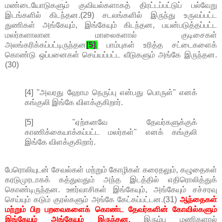
மண்டையோடுகளும் குவியல்களாகத் திரட்டப்பட்டுப் பல்வேறு
இடங்களில் கிடந்தன.(29) சடலங்களில் இருந்து உருவப்பட்ட
துணிகள் அங்கேயும், இங்கேயும் கிடந்தன, பயன்படுத்தப்பட்ட
மலர்களாலான மாலைகளால் குடிசைகள்
அலங்கரிக்கப்பட்டிருந்தன
[5]
.
பாம்புகள் உரித்த சட்டைகளைக்
கொண்டு ஒப்பனைகள் செய்யப்பட்ட வீடுகளும் அங்கே இருந்தன.
(30)
[4] "அவரது ஹோம நெருப்பு என்பது பொருள்" எனக்
கங்குலி இங்கே விளக்குகிறார்.
[5] "ஏற்கனவே தேவர்களுக்குக்
காணிக்கையாக்கப்பட்ட மலர்கள்" எனக் கங்குலி
இங்கே விளக்குகிறார்.
பேரொலியுடன் சேவல்கள் மற்றும் கோழிகள் கரைதலும், கழுதைகள்
கரடுமுரடாகக் கத்துவதும் அந்த இடத்தில் எதிரொலித்துக்
கொண்டிருந்தன. ஊர்வாசிகள் இங்கேயும், அங்கேயும் சச்சரவு
செய்யும் கடும் குரல்களும் அங்கே கேட்கப்பட்டன.(31)
ஆந்தைகள்
மற்றும் பிற பறவைகளைக் கொண்ட தேவர்களின் கோவில்களும்
இங்கேயும் அங்கேயும் இருந்தன.
இரும்பு மணிகளால்