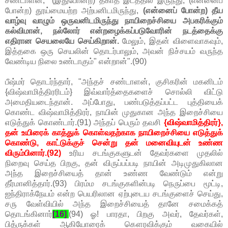
சண்டாளன், "(இதுபோன்ற) தகாத இடத்தில் இருந்து, (என்னைப்
போன்ற) தூய்மையற்ற அற்பனிடமிருந்து,
(என்னைப் போன்ற) தீய
வாழ்வு வாழும் ஒருவனிடமிருந்து நாயிறைச்சியை அபகரிக்கும்
கல்விமான், நல்லோர் என்றழைக்கப்படுவோரின் நடத்தைக்கு
எதிரான செயலையே செய்கிறான்.
மேலும், இதன் விளைவாகவும்,
இத்தகை ஒரு செயலின் தொடர்பாலும், அவன் நிச்சயம் வருந்த
வேண்டிய நிலை உண்டாகும்" என்றான்".(90)
பீஷ்மர் தொடர்ந்தார், "அந்தச் சண்டாளன், குசிகரின் மகனிடம்
{விஷ்வாமித்திரரிடம்} இவ்வார்த்தைகளைச் சொல்லி விட்டு
அமைதியடைந்தான். அப்போது, பண்படுத்தப்பட்ட புத்தியைக்
கொண்ட விஷ்வாமித்திரர், நாயின் முதுகான அந்த இறைச்சியை
எடுத்துக் கொண்டார்.(91) அந்தப் பெரும் தவசி
{விஷ்வாமித்திரர்},
தன் உயிரைக் காத்துக் கொள்வதற்காக நாயிறைச்சியை எடுத்துக்
கொண்டு, காட்டுக்குச் சென்று தன் மனைவியுடன் உண்ண
விரும்பினார்.(92)
உரிய சடங்குகளுடன் தேவர்களை முதலில்
நிறைவு செய்த பிறகு, தன் விருப்பப்படி நாயின் அடிமுதுகிலான
அந்த இறைச்சியைத் தான் உண்ண வேண்டும் என்று
தீர்மானித்தார்.(93) பிரம்ம சடங்குகளின்படி நெருப்பை மூட்டி,
ஐந்திராக்நேயம் என்ற பெயரிலான ஏற்புடைய சடங்குளைச் செய்து,
சரு வேள்வியில் அந்த இறைச்சியைத் தானே சமைக்கத்
தொடங்கினார்
[16]
.
(94) ஓ! பாரதா, பிறகு அவர், தேவர்கள்,
பித்ருக்கள் ஆகியோரைக் கௌரவிக்கும் வகையில்