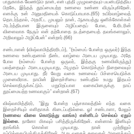
பாதுகாக்க வேண்டும் நான், என் புத்தி முழுவதையும் பயன்படுத்திய
பிறகே, இந்தத் தூய்மையற்ற உணவை உண்ண விரும்புகிறேன்.
எனக்கு உன் அனுமதியைக் கொடுப்பாயாக.(65) உயிர்வாழ்வைத்
தொடர்ந்தால், அறமீட்ட முயலும் நான், ஆகாயத்து ஒளிக்கோள்கள்
அடர்த்தியான இருளையும் அழிப்பதைப் போல, பேரிடரின்
விளைவாக நேரும் என் தற்போதை நடத்தையைத் தவங்களாலும்,
அறிவாலும் அழிப்பேன்" என்றார்.(66)
சண்டாளன் {விஷ்வாமித்திரரிடம்}, "(உம்மைப் போன்ற ஒருவர்) இந்த
உணவை உண்பதனால் நீண்ட வாழ்வை அடைய முடியாது. அதே
போல (உம்மைப் போன்ற ஒருவர், இத்தகு உணவிலிருந்து)
பலத்தையும் அடையமுடியாது, அமுதம் கொடுக்கும் நிறைவையும்
அடைய முடியாது. நீர் வேறு வகை உணவைப் பிச்சையெடுக்க
முனைவீராக. நாயின் இறைச்சியை உண்பதில் உமது இதயம்
செல்லாதிருக்கட்டும். மறுபிறப்பாள வகையினருக்கு நாய்
தூய்மையற்ற உணவாகும்" என்றான்.(67)
விஷ்வாமித்திரர், "இது போன்ற பஞ்சகாலத்தில் எந்த வகை
இறைச்சியும் எளிதாகக் கிடைப்பதில்லை. ஓ! சண்டாளா, மேலும்
(உணவை விலை கொடுத்து வாங்க) என்னிடம் செல்வம் ஏதும்
இல்லை.
நானோ மிகவும் பசித்திருக்கிறேன். என்னால் இனியும்
தாங்கிக் கொள்ள முடியாது. நான் முற்றிலும்
நம்பிக்கையிழந்திருக்கிறேன். ஆறு வகைச் சுவைகள் அனைத்தும்