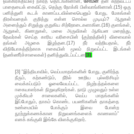
{வக்கிரகதியில்} நகரத் தொடங்கினான்,
சோமன்
தன் சுற்றவட்டப்
பாதையைக் கைவிட்டு, தெற்கு நோக்கி பின்வாங்கினான்.(15) ஒரு
பனித்துளி கூடக் காணப்படவில்லையெனும் போது, மேகங்கள்
திரள்வதைக் குறித்து என்ன சொல்ல முடியும்? ஆறுகள்
அனைத்தும் சிறுத்து குறுகிய சிற்றோடைகளாகின.(16) குளங்கள்,
ஆறுகள், கிணறுகள், மலை அருவிகள் ஆகியன மறைந்து,
தேவர்கள் செய்த காரிய வரிசையின் {குற்றத்தின்} விளைவால்
தங்கள் அழகை இழந்தன.(17) நீர் வற்றியதால், நீர்
விநியோகத்திற்காக ஈகையின் மூலம் நிறுவப்பட்ட இடங்கள்
{தண்ணீர்ச்சாலைகள்} தனித்துவிடப்பட்டன
[3]
.
[3] "இந்தியாவில், வெப்பமாதங்களின் போது, குளிர்ந்த
நீரும், கற்கண்டும், நீரில் ஊறிய புல்லரிசியும்
வைக்கப்படும் ஓலைவேயப்பட்ட நிழற்பந்தல்களை
ஈகையாளர்கள் நிறுவுகிறார்கள். நாடு முழுவதும் உள்ள
முக்கியச் சாலைகளில், வெப்ப மாதங்களில்
இப்போதும், தாகம் கொண்ட பயணிகளின் தாகத்தை
உண்மையில் போக்கும் இவை போன்ற
நூற்றுக்கணக்கான நிறுவனங்களைக் காணலாம்"
எனக் கங்குலி இங்கே விளக்குகிறார்.