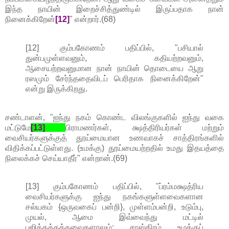
இந்த நாயின் இறைச்சித்துண்டில் இருப்பதாக நான்
நினைக்கிறேன்
[12]
" என்றார்.(68)
[12] கும்பகோணம் பதிப்பில், "பசியால்
துன்பமுள்ளவனும், கதியற்றவனும்,
ஆசையற்றவனுமான நான் நாயின் தொடையை ஆறு
ரஸமும் சேர்ந்ததைவிடப் பெரிதாக நினைக்கிறேன்"
என்று இருக்கிறது.
சண்டாளன், "ஐந்து நகம் கொண்ட விலங்குகளில் ஐந்து வகை
மட்டுமே
[13]
பிராமணர்கள், க்ஷத்திரியர்கள் மற்றும்
வைசியர்களுக்குத் தூய்மையான உணவாகச் சாத்திரங்களில்
விதிக்கப்பட்டுள்ளது. (உமக்கு) தூய்மையற்றதில் உமது இதயத்தை
நிலைக்கச் செய்யாதீர்" என்றான்.(69)
[13] கும்பகோணம் பதிப்பில், "ப்ரம்மக்ஷத்ரிய
வைசியர்களுக்கு ஐந்து நகங்களுள்ளவைகளான
சல்யகம் {ஒருவகைப் பன்றி}, முள்ளம்பன்றி, உடும்பு,
முயல், ஆமை இவ்வைந்து மட்டில்
புஜிக்கத்தக்கவைகளாலும்; சாஸ்திரம் உமக்குப்