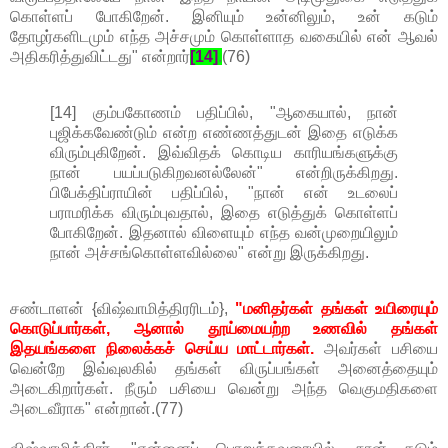
கொள்ளப் போகிறேன். இனியும் உன்னிலும், உன் கடும்
தோழர்களிடமும் எந்த அச்சமும் கொள்ளாத வகையில் என் ஆவல்
அதிகரித்துவிட்டது" என்றார்
[14]
.
(76)
[14] கும்பகோணம் பதிப்பில், "ஆகையால், நான்
புஜிக்கவேண்டும் என்ற எண்ணத்துடன் இதை எடுக்க
விரும்புகிறேன். இவ்விதக் கொடிய காரியங்களுக்கு
நான் பயப்படுகிறவனல்லேன்" என்றிருக்கிறது.
பிபேக்திப்ராயின் பதிப்பில், "நான் என் உடலைப்
பராமரிக்க விரும்புவதால், இதை எடுத்துக் கொள்ளப்
போகிறேன். இதனால் விளையும் எந்த வன்முறையிலும்
நான் அச்சங்கொள்ளவில்லை" என்று இருக்கிறது.
சண்டாளன் {விஷ்வாமித்திரரிடம்},
"மனிதர்கள் தங்கள் உயிரையும்
கொடுப்பார்கள், ஆனால் தூய்மையற்ற உணவில் தங்கள்
இதயங்களை நிலைக்கச் செய்ய மாட்டார்கள்.
அவர்கள் பசியை
வென்றே இவ்வுலகில் தங்கள் விருப்பங்கள் அனைத்தையும்
அடைகிறார்கள். நீரும் பசியை வென்று அந்த வெகுமதிகளை
அடைவீராக" என்றான்.(77)