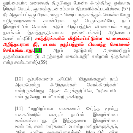
தூய்மையற்ற உணவைத் திருடுவது போன்ற அறத்திற்கு ஒவ்வாத
இந்தச் செயல், ஞானத்துடன் உம்மால் தீர்மானிக்கப்படவில்லை.(57)
நீர் அருளப்பட்டிருப்பீராக, உமது உயிரைப் பாதுகாத்துக் கொள்ள வேறு
வழிமுறைகளைக் காண்பீராக. ஓ! பெரும்தவசியே, நாய்
இறைச்சியில் கொண்ட கடும் விருப்பத்தின் விளைவால் உமது
தவங்கள் {தவத்தகுதிகளான புண்ணியங்கள்} அழிவடைய
வேண்டாம்.(58)
சாத்திரங்களில் விதிக்கப்பட்டுள்ள கடமைகளை
அறிந்தவரான நீர், கடமை குழப்பத்தால் விளைந்த செயலைச்
செய்யக்கூடாது.
[11]
அறம் நோற்போர் அனைவரிலும்
முதன்மையான நீர் அறத்தைக் கைவிடாதீர்” என்றான் {மதங்கன்
என்ற சண்டாளன்}.(59)
[10] கும்பகோணம் பதிப்பில், “மிருகங்களுள் நாய்
அதமமென்று அறிந்தவர்கள் சொல்கிறார்கள்”
என்றிருக்கிறது. அதன் அடிக்குறிப்பில், “நரியைவிட
என்பது வேறு பாடம்” என்றிருக்கிறது.
[11] “மறுபிறப்பாள வகையைச் சேர்ந்த மூன்று
வகையினரில் எவரும் நாயின் இறைச்சியை
உண்ணக்கூடாது. நீர் இத்ததகைய இறைச்சியை
உண்டால், சண்டாளர்களைப் போன்ற மனிதர்களுக்கும்,
அந்த மூன்று வகையினருக்கும் இடையில் எந்த