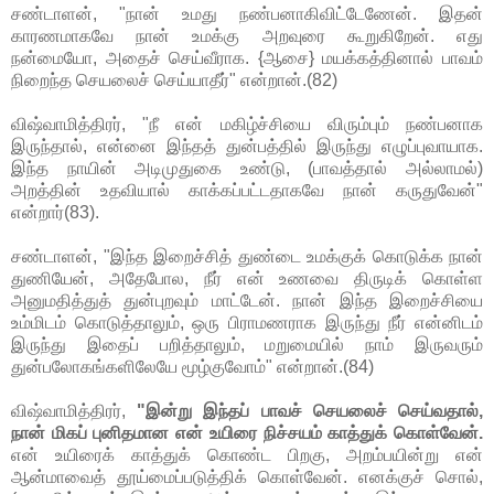
சண்டாளன், "நான் உமது நண்பனாகிவிட்டேணேன். இதன்
காரணமாகவே நான் உமக்கு அறவுரை கூறுகிறேன். எது
நன்மையோ, அதைச் செய்வீராக. {ஆசை} மயக்கத்தினால் பாவம்
நிறைந்த செயலைச் செய்யாதீர்" என்றான்.(82)
விஷ்வாமித்திரர், "நீ என் மகிழ்ச்சியை விரும்பும் நண்பனாக
இருந்தால், என்னை இந்தத் துன்பத்தில் இருந்து எழுப்புவாயாக.
இந்த நாயின் அடிமுதுகை உண்டு, (பாவத்தால் அல்லாமல்)
அறத்தின் உதவியால் காக்கப்பட்டதாகவே நான் கருதுவேன்"
என்றார்(83).
சண்டாளன், "இந்த இறைச்சித் துண்டை உமக்குக் கொடுக்க நான்
துணியேன், அதேபோல, நீர் என் உணவை திருடிக் கொள்ள
அனுமதித்துத் துன்புறவும் மாட்டேன். நான் இந்த இறைச்சியை
உம்மிடம் கொடுத்தாலும், ஒரு பிராமணராக இருந்து நீர் என்னிடம்
இருந்து இதைப் பறித்தாலும், மறுமையில் நாம் இருவரும்
துன்பலோகங்களிலேயே மூழ்குவோம்" என்றான்.(84)
விஷ்வாமித்திரர்,
"இன்று இந்தப் பாவச் செயலைச் செய்வதால்,
நான் மிகப் புனிதமான என் உயிரை நிச்சயம் காத்துக் கொள்வேன்.
என் உயிரைக் காத்துக் கொண்ட பிறகு, அறம்பயின்று என்
ஆன்மாவைத் தூய்மைப்படுத்திக் கொள்வேன். எனக்குச் சொல்,