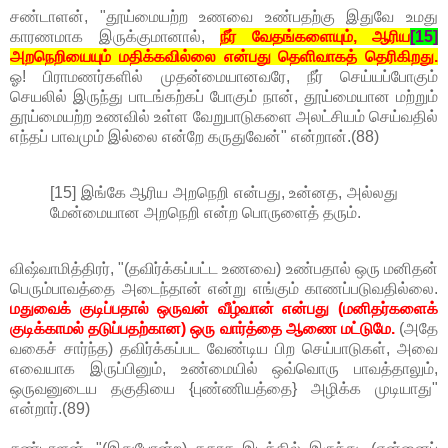
சண்டாளன், "தூய்மையற்ற உணவை உண்பதற்கு இதுவே உமது
காரணமாக இருக்குமானால்,
நீர் வேதங்களையும், ஆரிய
[15]
அறநெறியையும் மதிக்கவில்லை என்பது தெளிவாகத் தெரிகிறது.
ஓ! பிராமணர்களில் முதன்மையானவரே, நீர் செய்யப்போகும்
செயலில் இருந்து பாடங்கற்கப் போகும் நான், தூய்மையான மற்றும்
தூய்மையற்ற உணவில் உள்ள வேறுபாடுகளை அலட்சியம் செய்வதில்
எந்தப் பாவமும் இல்லை என்றே கருதுவேன்" என்றான்.(88)
[15] இங்கே ஆரிய அறநெறி என்பது, உன்னத, அல்லது
மேன்மையான அறநெறி என்ற பொருளைத் தரும்.
விஷ்வாமித்திரர், "(தவிர்க்கப்பட்ட உணவை) உண்பதால் ஒரு மனிதன்
பெரும்பாவத்தை அடைந்தான் என்று எங்கும் காணப்படுவதில்லை.
மதுவைக் குடிப்பதால் ஒருவன் வீழ்வான் என்பது (மனிதர்களைக்
குடிக்காமல் தடுப்பதற்கான) ஒரு வார்த்தை ஆணை மட்டுமே.
(அதே
வகைச் சார்ந்த) தவிர்க்கப்பட வேண்டிய பிற செய்பாடுகள், அவை
எவையாக இருப்பினும், உண்மையில் ஒவ்வொரு பாவத்தாலும்,
ஒருவனுடைய தகுதியை {புண்ணியத்தை} அழிக்க முடியாது"
என்றார்.(89)