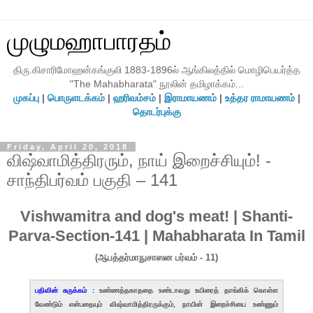
முழுமஹாபாரதம்
திரு.கிசாரிமோஹன்கங்குலி 1883-1896ல் ஆங்கிலத்தில் மொழிபெயர்த்த
"The Mahabharata" நூலின் தமிழாக்கம்...
முகப்பு
|
பொருளடக்கம்
|
ஹரிவம்சம்
|
இராமாயணம்
|
உத்தர ராமாயணம்
|
தொடர்புக்கு
Friday, April 20, 2018
விஷ்வாமித்திரரும், நாய் இறைச்சியும்! -
சாந்திபர்வம் பகுதி – 141
Vishwamitra and dog's meat! | Shanti-
Parva-Section-141 | Mahabharata In Tamil
(ஆபத்தர்மாநுசாஸன பர்வம் - 11)
பதிவின் சுருக்கம் :
உண்ணத்தகாததை உண்டாவது உயிரைத் தாங்கிக் கொள்ள
வேண்டும் என்பதையும் விஷ்வாமித்திரருக்கும், நாயின் இறைச்சியை உண்ணும்