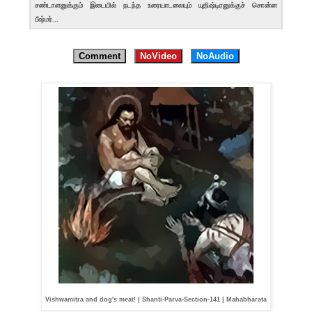
சண்டாளனுக்கும் இடையில் நடந்த உரையாடலையும் யுதிஷ்டிரனுக்குச் சொன்ன
பீஷ்மர்...
Comment
NoVideo
NoAudio
Vishwamitra and dog's meat! | Shanti-Parva-Section-141 | Mahabharata