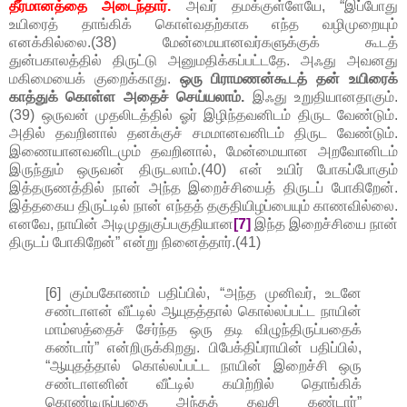
தீர்மானத்தை அடைந்தார்.
அவர் தமக்குள்ளேயே, “இப்போது
உயிரைத் தாங்கிக் கொள்வதற்காக எந்த வழிமுறையும்
எனக்கில்லை.(38) மேன்மையானவர்களுக்குக் கூடத்
துன்பகாலத்தில் திருட்டு அனுமதிக்கப்பட்டதே. அஃது அவனது
மகிமையைக் குறைக்காது.
ஒரு பிராமணன்கூடத் தன் உயிரைக்
காத்துக் கொள்ள அதைச் செய்யலாம்.
இஃது உறுதியானதாகும்.
(39) ஒருவன் முதலிடத்தில் ஓர் இழிந்தவனிடம் திருட வேண்டும்.
அதில் தவறினால் தனக்குச் சமமானவனிடம் திருட வேண்டும்.
இணையானவனிடமும் தவறினால், மேன்மையான அறவோனிடம்
இருந்தும் ஒருவன் திருடலாம்.(40) என் உயிர் போகப்போகும்
இத்தருணத்தில் நான் அந்த இறைச்சியைத் திருடப் போகிறேன்.
இத்தகைய திருட்டில் நான் எந்தத் தகுதியிழப்பையும் காணவில்லை.
எனவே, நாயின் அடிமுதுகுப்பகுதியான
[7]
இந்த இறைச்சியை நான்
திருடப் போகிறேன்” என்று நினைத்தார்.(41)
[6] கும்பகோணம் பதிப்பில், “அந்த முனிவர், உடனே
சண்டாளன் வீட்டில் ஆயுதத்தால் கொல்லப்பட்ட நாயின்
மாம்ஸத்தைச் சேர்ந்த ஒரு தடி விழுந்திருப்பதைக்
கண்டார்” என்றிருக்கிறது. பிபேக்திப்ராயின் பதிப்பில்,
“ஆயுதத்தால் கொல்லப்பட்ட நாயின் இறைச்சி ஒரு
சண்டாளனின் வீட்டில் கயிற்றில் தொங்கிக்
கொண்டிருப்பதை அந்தத் தவசி கண்டார்”