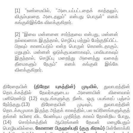
[1] "உண்மையில், "அடையப்பட்டதைக் காத்தலும்,
விரும்புவதை அடைதலும்" என்பது பொருள்" எனக்
கங்குலிஇங்கே விளக்குகிறார்.
[2] "இவை மன்னனை சார்ந்தவை என்பது, மன்னன்
நல்லவனாக இருந்தால், செழிப்பு மற்றும் மேற்குறிப்பிட்ட
பிறவும் காணப்படும் என்ற பொருள் கொண்டதாகும்.
மறுபுறம். மன்னன் ஒடுக்குபவனாகவும், பாவியாகவும்
இருந்தால், செழிப்பு மறைந்து அனைத்து வகைத்
தீமைகளும் நேரும்" எனக் கங்குலி இங்கே
விளக்குகிறார்.
திரேதையின்
{திரேதா யுகத்தின்} முடிவில்,
துவாபரத்தின்
தொடக்கத்தில் தேவர்களுடைய அணையின் விளைவால்
பனிரெண்டு {12} வருடங்களுக்கு நீண்ட ஒரு பயங்கரப் பஞ்சம்
நேர்ந்தது.(13) திரேதையின் முடிவும், துவாபரத்தின்
தொடக்கமுமாக இருந்த அந்தக் காலத்தில், பல உயிரினங்களுக்குத்
தங்கள் உயிரை விட வேண்டிய முதிர்ந்த காலம் தோன்றிய போது,
(14) சொர்க்கத்தின் ஆயிரங்கண் தேவன் மழையேதும்
பொழியவில்லை.
கோளான பிருஹஸ்பதி {குரு கிரகம்}
பின்னோக்கி