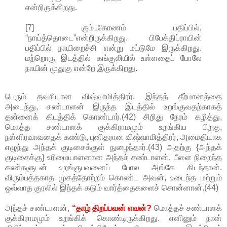
என்றிருக்கிறது.
[7] கும்பகோணம் பதிப்பில்,
“நாய்த்தொடை”என்றிருக்கிறது. பிபேக்திப்ராயின்
பதிப்பில் நாயிறைச்சி என்று மட்டுமே இருக்கிறது.
மற்றொரு இடத்தில் கங்குலியில் உள்ளதைப் போலே
நாயின் முதுகு என்றே இருக்கிறது.
பெரும் தவசியான விஷ்வாமித்திரர், இந்தத் தீர்மானத்தை
அடைந்து, சண்டாளன் இருந்த இடத்தில் உறங்குவதற்காகத்
தன்னைக் கிடத்திக் கொண்டார்.(42) சிறிது நேரம் கழித்து,
மொத்த சண்டாளக் குக்கிராமமும் உறங்கிய பிறகு,
நள்ளிரவாவதைக் கண்டு, புனிதரான விஷ்வாமித்திரர், அமைதியாக
எழுந்து அந்தக் குடிசைக்குள் நுழைந்தார்.(43) அதற்கு {அந்தக்
குடிசைக்கு} உரிமையாளனான அந்தச் சண்டாளன், பீளை நிறைந்த
கண்களுடன் உறங்குபவனைப் போல அங்கே கிடந்தான்.
விரும்பத்தகாத முகத்தோற்றம் கொண்ட அவன், உடைந்த மற்றும்
ஒவ்வாத குரலில் இந்தக் கடும் வார்த்தைகளைச் சொன்னான்.(44)
அந்தச் சண்டாளன்,
“தாழ் திறப்பவன் எவன்?
மொத்தச் சண்டாளக்
குக்கிராமமும் உறங்கிக் கொண்டிருக்கிறது. எனினும் நான்