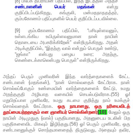
[8] பிபேக் திப்ராயின் பதிப்பில், இந்த இடத்தில் அந்தச்
சண்டாளனின் பெயர் மதங்கன்
என்று
குறிப்பிடப்படுகிறது, கங்குலி, மன்மதநாததத்தர்,
கும்பகோணம் பதிப்புகளில் பெயர் குறிப்பிடப்படவில்லை.
[9] கும்பகோணம் பதிப்பில், “பசியுள்ளவனும்,
உள்ளடங்கிய உயிருள்ளவனுமான நான் நாயின்
தொடையை அபகரிக்கிறேன்” என்றிருக்கிறது. அதன்
அடிக்குறிப்பில், “இதற்கு வால் என்றும் பொருள் உண்டு,
“ஜங்கா” என்பது பழைய உரை; அதற்கு,
கெண்டைக்காலென்பது பொருள்” என்றிருக்கிறது.
அந்தப் பெரும் முனிவரின் இந்த வார்த்தைகளைக் கேட்ட
சண்டாளன் {மதங்கன்}, “நான் சொல்வதைக் கேட்பீராக. நான்
சொல்லப்போகும் உண்மையின் வார்த்தைகளைக் கேட்டு, உமது
அறத்தகுதி அழியாத வகையில் செயல்படுவீராக.(55) ஓ!
மறுபிறப்பாள முனிவரே, உமது கடமை குறித்து நாம் உமக்குச்
சொல்வதைக் கேட்பீராக.
ஒரு நாயானது, ஒரு நரியைவிடத்
தூய்மையற்றதாகும் என ஞானியர் சொல்கின்றனர்
[10]
.
மேலும் ஒரு
நாயின் அடிமுதுகு {வால்} பகுதியானது, அதனுடைய உடலின் பிற
பகுதிகளைவிட மிகவும் இழிந்தது.(56) ஓ! பெரும் முனிவரே, ஒரு
சண்டாளனுக்குச் சொந்தமானதைத் திருடுவது, அதையும் தவிர,