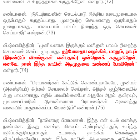
உணவைவிடச் சிறந்ததாகக் கருதுகிறேன்" என்றார்.(72)
சண்டாளன், "நீதியற்றவனின் செயல்பாடு நித்திய நடைமுறையாக
ஒருபோதும் கருதப்படாது. முறையற்ற செயலானது ஒருபோதும்
முறையாகாது. மாயையால் பாவம் நிறைந்த ஒரு செயலைச்
செய்யாதீர்" என்றான்.(73)
விஷ்வாமித்திரர், "முனிவனாக இருக்கும் மனிதன் பாவம் நிறைந்த
செயலைச் செய்ய முடியாது.
தற்போதைய வழக்கில், மானும், நாயும்
(இரண்டும் விலங்குகள் என்பதால்) ஒன்றெனக் கருதுகிறேன்.
எனவே, நான் இந்த நாயின் அடிமுதுகை உண்ணப் போகிறேன்"
என்றார்.(74)
சண்டாளன், "பிராமணர்கள் கேட்டுக் கொண்டதாலேயே, முனிவர்
(அகஸ்தியர்) அந்தச் செயலைச் செய்தார். அந்தச் சூழ்நிலையில்
அது பாவமாகாது. எதில் பாவமில்லையோ அதுவே அறம். தவிரவும்,
மூவகையினரின் ஆசான்களான பிராமணர்கள் அனைத்து
வகையில் பாதுகாக்கப்பட வேண்டும்" என்றான்.(75)
விஷ்வாமித்திரர், "நானொரு பிராமணன். இந்த என் உடல் எனக்கு
நண்பனே. இஃது எனக்கு மிகவும் அன்புக்குரியதும், உயர்ந்த
மதிப்புக்குரியதுமாகும். உடலைத் தாங்கிக் கொள்ளும்
விருப்பத்தாலேயே நான் இந்த நாயின் அடிமுதுகை எடுத்துக்