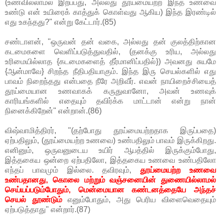
(உணவில்லாமல் இறப்பது, அல்லது தூய்மையற்ற இந்த உணவை
உண்டு என் உயிரைக் காத்துக் கொள்வது ஆகிய) இந்த இரண்டில்
எது உகந்தது?" என்று கேட்டார்.(85)
சண்டாளன், "ஒருவன் தன் வகை, அல்லது தன் குலத்திற்கான
கடமைகளை வெளிப்படுத்துவதில், (தனக்கு உரிய, அல்லது
உரிமையில்லாத {கடமைகளைத் தீர்மானிப்பதில்}) அவனது சுயமே
{ஆன்மாவே} சிறந்த நீதிபதியாகும். இந்த இரு செயல்களில் எது
பாவம் நிறைந்தது என்பதை நீரே அறிவீர். எவன் நாயிறைச்சியைத்
தூய்மையான உணவாகக் கருதுவானோ, அவன் உணவுக்
காரியங்களில் எதையும் தவிர்க்க மாட்டான் என்று நான்
நினைக்கிறேன்" என்றான்.(86)
விஷ்வாமித்திரர், "(தற்போது தூய்மையற்றதாக இருப்பதை)
ஏற்பதிலும், (தூய்மையற்ற உணவை) உண்பதிலும் பாவம் இருக்கிறது.
எனினும், ஒருவனுடைய உயிர் ஆபத்தில் இருக்கும்போது,
இத்தகைய ஒன்றை ஏற்பதிலோ, இத்தகைய உணவை உண்பதிலோ
எந்தப் பாவமும் இல்லை. தவிரவும்,
தூய்மையற்ற உணவை
உண்பதானது, கொலை மற்றும் வஞ்சனையின் துணையில்லாமல்
செய்யப்படும்போதும், மென்மையான கண்டனத்தையே அந்தச்
செயல் தூண்டும்
எனும்போதும், அது பெரிய விளைவெதையும்
ஏற்படுத்தாது" என்றார்.(87)