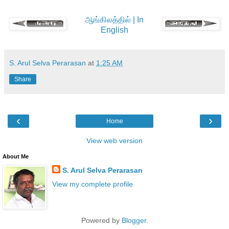
ஆங்கிலத்தில் | In
English
S. Arul Selva Perarasan
at
1:25 AM
Share
‹
›
Home
View web version
About Me
S. Arul Selva Perarasan
View my complete profile
Powered by
Blogger
.