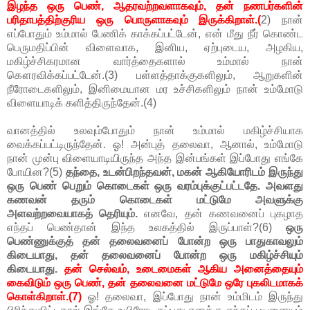
இழந்த ஒரு பெண், ஆதரவற்றவளாகவும், தன் நணபர்களின்
பரிதாபத்திற்குரிய ஒரு பொருளாகவும் இருக்கிறாள்.(
2) நான்
எப்போதும் உம்மால் பேணிக் காக்கப்பட்டேன், என் மீது நீர் கொண்ட
பெருமதிப்பின் விளைவாக, இனிய, ஏற்புடைய, அழகிய,
மகிழ்ச்சிகரமான வார்த்தைகளால் உம்மால் நான்
கௌரவிக்கப்பட்டேன்.(3) பள்ளத்தாக்குகளிலும், ஆறுகளின்
நீரோடைகளிலும், இனிமையான மர உச்சிகளிலும் நான் உம்மோடு
விளையாடிக் களித்திருந்தேன்.(4)
வானத்தில் உலவும்போதும் நான் உம்மால் மகிழ்ச்சியாக
வைக்கப்பட்டிருந்தேன். ஓ! அன்புத் தலைவா, ஆனால், உம்மோடு
நான் முன்பு விளையாடியிருந்த அந்த இன்பங்கள் இப்போது எங்கே
போயின?(5)
தந்தை, உடன்பிறந்தவன், மகன் ஆகியோரிடம் இருந்து
ஒரு பெண் பெறும் கொடைகள் ஒரு வரம்புக்குட்பட்டதே. அவளது
கணவன் தரும் கொடைகள் மட்டுமே அவளுக்கு
அளவற்றவையாகத் தெரியும்.
எனவே, தன் கணவனைப் புகழாத
எந்தப் பெண்தான் இந்த உலகத்தில் இருப்பாள்?(6)
ஒரு
பெண்ணுக்குத் தன் தலைவனைப் போன்ற ஒரு பாதுகாவலும்
கிடையாது, தன் தலைவனைப் போன்ற ஒரு மகிழ்ச்சியும்
கிடையாது.
தன் செல்வம், உடைமைகள் ஆகிய அனைத்தையும்
கைவிடும் ஒரு பெண், தன் தலைவனை மட்டுமே ஒரே புகலிடமாகக்
கொள்கிறாள்.(7)
ஓ! தலைவா, இப்போது நான் உம்மிடம் இருந்து