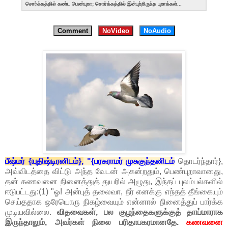
சொர்க்கத்தில் கண்ட பெண்புறா; சொர்க்கத்தில் இன்புற்றிருந்த புறாக்கள்...
Comment
NoVideo
NoAudio
பீஷ்மர் {யுதிஷ்டிரனிடம்},
"{பரசுராமர் முசுகுந்தனிடம்
தொடர்ந்தார்},
அவ்விடத்தை விட்டு அந்த வேடன் அகன்றதும், பெண்புறாவானது,
தன் கணவனை நினைத்துத் துயரில் அழுது, இந்தப் புலம்பல்களில்
ஈடுபட்டது:(1) "ஓ! அன்புத் தலைவா, நீர் எனக்கு எந்தத் தீங்கையும்
செய்ததாக ஒரேயொரு நிகழ்வையும் என்னால் நினைத்துப் பார்க்க
முடியவில்லை.
விதவைகள், பல குழந்தைகளுக்குத் தாய்மாராக
இருந்தாலும், அவர்கள் நிலை பரிதாபகரமானதே.
கணவனை