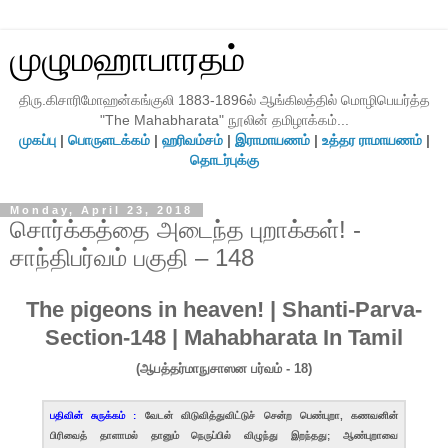
முழுமஹாபாரதம்
திரு.கிசாரிமோஹன்கங்குலி 1883-1896ல் ஆங்கிலத்தில் மொழிபெயர்த்த
"The Mahabharata" நூலின் தமிழாக்கம்...
முகப்பு
|
பொருளடக்கம்
|
ஹரிவம்சம்
|
இராமாயணம்
|
உத்தர ராமாயணம்
|
தொடர்புக்கு
Monday, April 23, 2018
சொர்க்கத்தை அடைந்த புறாக்கள்! -
சாந்திபர்வம் பகுதி – 148
The pigeons in heaven! | Shanti-Parva-
Section-148 | Mahabharata In Tamil
(ஆபத்தர்மாநுசாஸன பர்வம் - 18)
பதிவின் சுருக்கம் :
வேடன் விடுவித்துவிட்டுச் சென்ற பெண்புறா, கணவனின்
பிரிவைத் தாளாமல் தானும் நெருப்பில் விழுந்து இறந்தது; ஆண்புறாவை