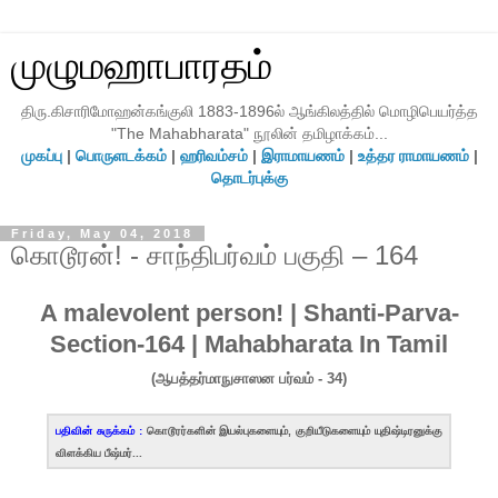
முழுமஹாபாரதம்
திரு.கிசாரிமோஹன்கங்குலி 1883-1896ல் ஆங்கிலத்தில் மொழிபெயர்த்த
"The Mahabharata" நூலின் தமிழாக்கம்...
முகப்பு
|
பொருளடக்கம்
|
ஹரிவம்சம்
|
இராமாயணம்
|
உத்தர ராமாயணம்
|
தொடர்புக்கு
Friday, May 04, 2018
கொடூரன்! - சாந்திபர்வம் பகுதி – 164
A malevolent person! | Shanti-Parva-
Section-164 | Mahabharata In Tamil
(ஆபத்தர்மாநுசாஸன பர்வம் - 34)
பதிவின் சுருக்கம் :
கொடூரர்களின் இயல்புகளையும், குறியீடுகளையும் யுதிஷ்டிரனுக்கு
விளக்கிய பீஷ்மர்...