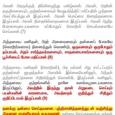
அவன் பிறருக்குத் தீங்கிழைத்து மகிழ்வான். அவன், பிறரின்
தகுதிகளையும், குற்றங்களையும் வேறுபடுத்திப் பார்ப்பதில் முற்றான
அலட்சியத்துடன் இருப்பான். அவன் பொய்மை நிறைந்தவனாக
இருப்பான். அவன் நிறைவில்லாதவனாக இருப்பான். அவன் ஆதீத
பேராசையுடையவனாக எப்போதும் கொடூரச் செயல்களையே
செய்வான்.(7)
அத்தகைய மனிதன், பிறர் அனைவரையும் தன்னைப் போலவே
{கொடூரர்களாக} நினைத்துக் கொண்டு,
ஒருவரையும் ஒருபோதும்
நம்பாமல், அறம் சார்ந்தவர்களையும், சாதனையாளர்களையும் ஒரு
பூச்சியைப் போல மதிப்பான்.(8)
அத்தகைய மனிதன் {கொடூரன்}, பிற மக்கள் மீது சாட்டப்படும்
குற்றங்கள் ஐயுறத்தக்க அளவில் இல்லையெனினும், அந்தக்
குற்றச்சாட்டுகளை அறிவித்துக் கொண்டே இருப்பான். எனினும்,
அத்தகைய குற்றங்களில் தானே களங்கமுடையவனாக
இருப்பினும்,
அவற்றில் இருந்து தான் அறுவடை செய்யும்
பயன்களின் காரணமாக, அவற்றைக் குறித்துச் சிறிதும்
குறிப்பிடாமல் இருப்பான்.(9)
தனக்கு நன்மை செய்தவனை, புத்திசாலித்தனத்துடன் வஞ்சித்து
அவனை ஏமாளியாகக் கருதுவான்.
நன்மை செய்தவனுக்கு எந்தக்