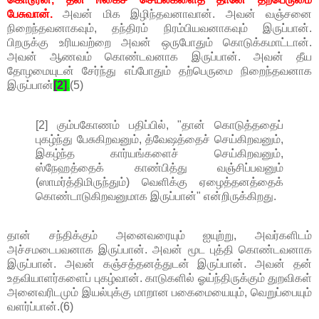
பேசுவான்.
அவன் மிக இழிந்தவனாவான். அவன் வஞ்சனை
நிறைந்தவனாகவும், தந்திரம் நிரம்பியவனாகவும் இருப்பான்.
பிறருக்கு உரியவற்றை அவன் ஒருபோதும் கொடுக்கமாட்டான்.
அவன் ஆணவம் கொண்டவனாக இருப்பான். அவன் தீய
தோழமையுடன் சேர்ந்து எப்போதும் தற்பெருமை நிறைந்தவனாக
இருப்பான்
[2]
.
(5)
[2] கும்பகோணம் பதிப்பில், "தான் கொடுத்ததைப்
புகழ்ந்து பேசுகிறவனும், த்வேஷத்தைச் செய்கிறவனும்,
இகழ்ந்த கார்யங்களைச் செய்கிறவனும்,
ஸ்நேஹத்தைக் காண்பித்து வஞ்சிப்பவனும்
(ஸாமர்த்திமிருந்தும்) வெளிக்கு ஏழைத்தனத்தைக்
கொண்டாடுகிறவனுமாக இருப்பான்" என்றிருக்கிறது.
தான் சந்திக்கும் அனைவரையும் ஐயுற்று, அவர்களிடம்
அச்சமடைபவனாக இருப்பான். அவன் மூட புத்தி கொண்டவனாக
இருப்பான். அவன் கஞ்சத்தனத்துடன் இருப்பான். அவன் தன்
உதவியாளர்களைப் புகழ்வான். காடுகளில் ஓய்ந்திருக்கும் துறவிகள்
அனைவரிடமும் இயல்புக்கு மாறான பகைமையையும், வெறுப்பையும்
வளர்ப்பான்.(6)