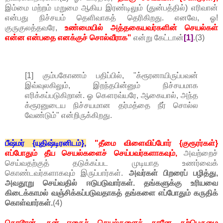
இம்மை மற்றம் மறுமை ஆகிய இரண்டிலும் (துன்பத்தில்) எரிவான்
என்பது நிச்சயம் தெளிவாகத் தெரிகிறது. எனவே, ஓ!
குருகுலத்தவரே,
உண்மையில் அத்தகையவர்களின் செயல்கள்
என்ன என்பதை எனக்குச் சொல்வீராக"
என்று கேட்டான்
[1]
.(3)
[1] கும்பகோணம் பதிப்பில், "க்ரூரனாயிருப்பவன்
இவ்வுலகிலும், இறந்தபின்னும் நிச்சயமாக
எரிக்கப்படுகிறான். ஓ கௌரவ்யரே, ஆகையால், அந்த
க்ரூரனுடைய நிச்சயமான தர்மத்தை நீர் சொல்ல
வேண்டும்" என்றிருக்கிறது.
பீஷ்மர் {யுதிஷ்டிரனிடம்},
"தீமை விளைவிப்போர் {குரூரர்கள்}
எப்போதும் தீய செயல்களைச் செய்பவர்களாகவும்,
அவற்றைச்
செய்வதற்குத் தடுக்கப்பட முடியாத உணர்வைக்
கொண்டவர்களாகவும் இருப்பார்கள்.
அவர்கள் பிறரைப் பழித்து,
அவதூறு செய்வதில் ஈடுபடுவார்கள். தங்களுக்கு உரியவை
கிடைக்காமல் வஞ்சிக்கப்படுவதாகத் தங்களை எப்போதும் கருதிக்
கொள்வார்கள்.
(4)
கொடூரன், தன் ஈகைச் செயல்களைத் தானே தற்பெருமை