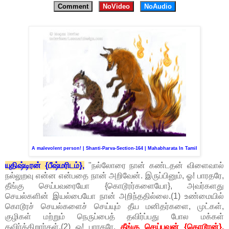
Comment
NoVideo
NoAudio
A malevolent person! | Shanti-Parva-Section-164 | Mahabharata In Tamil
யுதிஷ்டிரன் {பீஷ்மரிடம்},
"நல்லோரை நான் கண்டதன் விளைவால்
நல்லுறவு என்ன என்பதை நான் அறிவேன். இருப்பினும், ஓ! பாரதரே,
தீங்கு செய்பவரையோ {கொடூரர்களையோ}, அவர்களது
செயல்களின் இயல்பையோ நான் அறிந்ததில்லை.(1) உண்மையில்
கொடூரச் செயல்களைச் செய்யும் தீய மனிதர்களை, முட்கள்,
குழிகள் மற்றும் நெருப்பைத் தவிர்ப்பது போல மக்கள்
தவிர்க்கிறார்கள்.(2) ஓ! பாரதரே,
தீங்கு செய்பவன் {கொடூரன்},