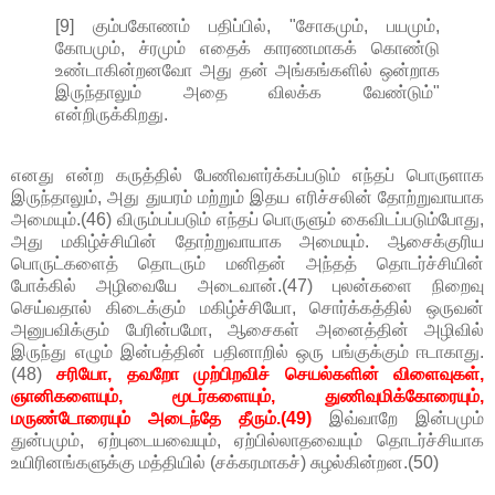
[9] கும்பகோணம் பதிப்பில், "சோகமும், பயமும்,
கோபமும், ச்ரமும் எதைக் காரணமாகக் கொண்டு
உண்டாகின்றனவோ அது தன் அங்கங்களில் ஒன்றாக
இருந்தாலும் அதை விலக்க வேண்டும்"
என்றிருக்கிறது.
எனது என்ற கருத்தில் பேணிவளர்க்கப்படும் எந்தப் பொருளாக
இருந்தாலும், அது துயரம் மற்றும் இதய எரிச்சலின் தோற்றுவாயாக
அமையும்.(46) விரும்பப்படும் எந்தப் பொருளும் கைவிடப்படும்போது,
அது மகிழ்ச்சியின் தோற்றுவாயாக அமையும். ஆசைக்குரிய
பொருட்களைத் தொடரும் மனிதன் அந்தத் தொடர்ச்சியின்
போக்கில் அழிவையே அடைவான்.(47) புலன்களை நிறைவு
செய்வதால் கிடைக்கும் மகிழ்ச்சியோ, சொர்க்கத்தில் ஒருவன்
அனுபவிக்கும் பேரின்பமோ, ஆசைகள் அனைத்தின் அழிவில்
இருந்து எழும் இன்பத்தின் பதினாறில் ஒரு பங்குக்கும் ஈடாகாது.
(48)
சரியோ, தவறோ முற்பிறவிச் செயல்களின் விளைவுகள்,
ஞானிகளையும், மூடர்களையும், துணிவுமிக்கோரையும்,
மருண்டோரையும் அடைந்தே தீரும்.(49)
இவ்வாறே இன்பமும்
துன்பமும், ஏற்புடையவையும், ஏற்பில்லாதவையும் தொடர்ச்சியாக
உயிரினங்களுக்கு மத்தியில் (சக்கரமாகச்) சுழல்கின்றன.(50)