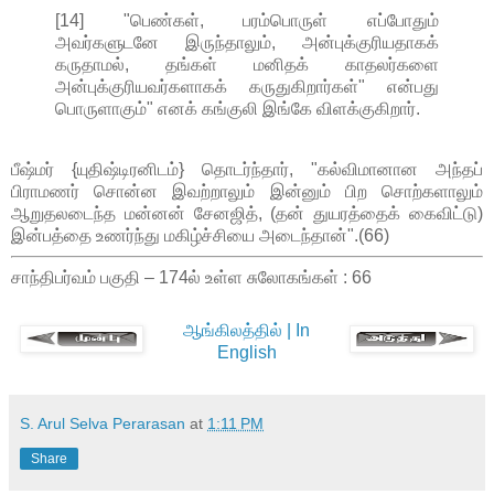
[14] "பெண்கள், பரம்பொருள் எப்போதும்
அவர்களுடனே இருந்தாலும், அன்புக்குரியதாகக்
கருதாமல், தங்கள் மனிதக் காதலர்களை
அன்புக்குரியவர்களாகக் கருதுகிறார்கள்" என்பது
பொருளாகும்" எனக் கங்குலி இங்கே விளக்குகிறார்.
பீஷ்மர் {யுதிஷ்டிரனிடம்} தொடர்ந்தார், "கல்விமானான அந்தப்
பிராமணர் சொன்ன இவற்றாலும் இன்னும் பிற சொற்களாலும்
ஆறுதலடைந்த மன்னன் சேனஜித், (தன் துயரத்தைக் கைவிட்டு)
இன்பத்தை உணர்ந்து மகிழ்ச்சியை அடைந்தான்".(66)
சாந்திபர்வம் பகுதி – 174ல் உள்ள சுலோகங்கள் : 66
ஆங்கிலத்தில் | In
English
S. Arul Selva Perarasan
at
1:11 PM
Share