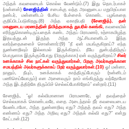
அந்தக் கவலையைக் கொல்ல வேண்டும்.(7) இது தொடர்பாகச்
{மன்னன்}
சேனஜித்தின்
சபைக்கு வந்த அவனுடைய மறுபிறப்பாள
நண்பர், மன்னனிடம் பேசிய பேச்சைக் கொண்ட பழங்கதை
குறிப்பிடப்படுகிறது.(8) அந்த ஏகாதிபதி
{சேனஜித்}, தன்
மகனுடைய மரணத்தின் நிமித்தமாகத் துயரில் கலங்கி,
கவலையில்
எரிந்துகொண்டிருப்பதைக் கண்ட அந்தப் பிராமணர், உற்சாகமிழந்த
இதயத்துடன் இருந்த அந்த ஆட்சியாளனிடம் இந்த
வார்த்தைகளைச் சொன்னார்:(9) "நீ ஏன் மயங்குகிறாய்? எந்த
நுண்ணறிவும் இல்லாமல் இருக்கிறாய். நீயே துன்பத்திற்குப்
பொருளாக இருக்கும்போது (பிறருக்காக) ஏன் வருந்துகிறாய்?
சிலர்
உனக்காகச் சில நாட்கள் வருந்துவார்கள், பிறகு அவர்களுக்கான
சமயத்தில் அவர்களுக்காகப் பிறர் வருந்துவார்கள்.(10)
ஓ! மன்னா,
நானும், நீயும், உனக்காகக் காத்திருப்போரும் {உன்னிடம்
பணிசெய்வோரும்} என அனைவரும் நாம் எங்கிருந்து வந்தோமோ
அந்த இடத்திற்கே திரும்பிச் செல்லப்போகிறோம்" என்றார்.(11)
சேனஜித், "ஓ! கல்விமானான பிராமணரே, ஓ! தவத்தைச்
செல்வமாகக் கொண்டவரே, எதை அடைந்தால் நீர் கவலையடைய
வேண்டாமோ, அந்த நுண்ணறிவு எது? அந்தத் தவம் எது? அந்த
எண்ணம் எது? அந்த அறிவு எது? அந்தக் கல்வி எது?" என்று
கேட்டான்.(12)