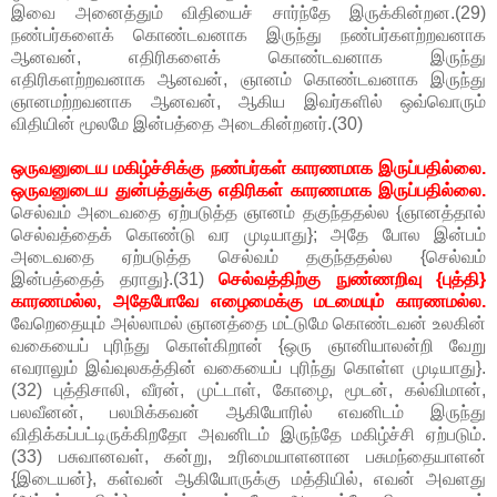
இவை அனைத்தும் விதியைச் சார்ந்தே இருக்கின்றன.(29)
நண்பர்களைக் கொண்டவனாக இருந்து நண்பர்களற்றவனாக
ஆனவன், எதிரிகளைக் கொண்டவனாக இருந்து
எதிரிகளற்றவனாக ஆனவன், ஞானம் கொண்டவனாக இருந்து
ஞானமற்றவனாக ஆனவன், ஆகிய இவர்களில் ஒவ்வொரும்
விதியின் மூலமே இன்பத்தை அடைகின்றனர்.(30)
ஒருவனுடைய மகிழ்ச்சிக்கு நண்பர்கள் காரணமாக இருப்பதில்லை.
ஒருவனுடைய துன்பத்துக்கு எதிரிகள் காரணமாக இருப்பதில்லை.
செல்வம் அடைவதை ஏற்படுத்த ஞானம் தகுந்ததல்ல {ஞானத்தால்
செல்வத்தைக் கொண்டு வர முடியாது}; அதே போல இன்பம்
அடைவதை ஏற்படுத்த செல்வம் தகுந்ததல்ல {செல்வம்
இன்பத்தைத் தராது}.(31)
செல்வத்திற்கு நுண்ணறிவு {புத்தி}
காரணமல்ல, அதேபோவே எழைமைக்கு மடமையும் காரணமல்ல.
வேறெதையும் அல்லாமல் ஞானத்தை மட்டுமே கொண்டவன் உலகின்
வகையைப் புரிந்து கொள்கிறான் {ஒரு ஞானியாலன்றி வேறு
எவராலும் இவ்வுலகத்தின் வகையைப் புரிந்து கொள்ள முடியாது}.
(32) புத்திசாலி, வீரன், முட்டாள், கோழை, மூடன், கல்விமான்,
பலவீனன், பலமிக்கவன் ஆகியோரில் எவனிடம் இருந்து
விதிக்கப்பட்டிருக்கிறதோ அவனிடம் இருந்தே மகிழ்ச்சி ஏற்படும்.
(33) பசுவானவள், கன்று, உரிமையாளனான பசுமந்தையாளன்
{இடையன்}, கள்வன் ஆகியோருக்கு மத்தியில், எவன் அவளது