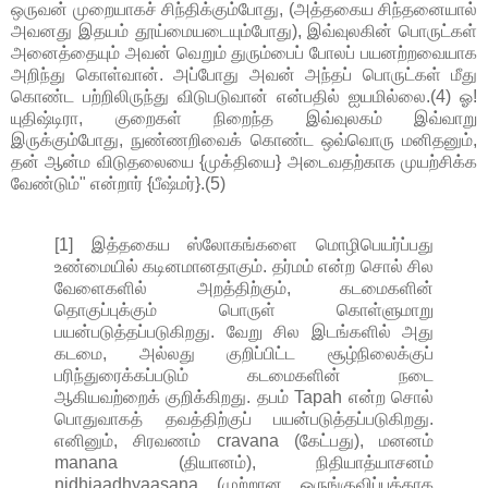
ஒருவன் முறையாகச் சிந்திக்கும்போது, (அத்தகைய சிந்தனையால்
அவனது இதயம் தூய்மையடையும்போது), இவ்வுலகின் பொருட்கள்
அனைத்தையும் அவன் வெறும் துரும்பைப் போலப் பயனற்றவையாக
அறிந்து கொள்வான். அப்போது அவன் அந்தப் பொருட்கள் மீது
கொண்ட பற்றிலிருந்து விடுபடுவான் என்பதில் ஐயமில்லை.(4) ஓ!
யுதிஷ்டிரா, குறைகள் நிறைந்த இவ்வுலகம் இவ்வாறு
இருக்கும்போது, நுண்ணறிவைக் கொண்ட ஒவ்வொரு மனிதனும்,
தன் ஆன்ம விடுதலையை {முக்தியை} அடைவதற்காக முயற்சிக்க
வேண்டும்" என்றார் {பீஷ்மர்}.(5)
[1] இத்தகைய ஸ்லோகங்களை மொழிபெயர்ப்பது
உண்மையில் கடினமானதாகும். தர்மம் என்ற சொல் சில
வேளைகளில் அறத்திற்கும், கடமைகளின்
தொகுப்புக்கும் பொருள் கொள்ளுமாறு
பயன்படுத்தப்படுகிறது. வேறு சில இடங்களில் அது
கடமை, அல்லது குறிப்பிட்ட சூழ்நிலைக்குப்
பரிந்துரைக்கப்படும் கடமைகளின் நடை
ஆகியவற்றைக் குறிக்கிறது. தபம் Tapah என்ற சொல்
பொதுவாகத் தவத்திற்குப் பயன்படுத்தப்படுகிறது.
எனினும், சிரவணம் cravana (கேட்பது), மனனம்
manana (தியானம்), நிதியாத்யாசனம்
nidhiaadhyaasana (முற்றான ஒருங்குவிப்புக்காக