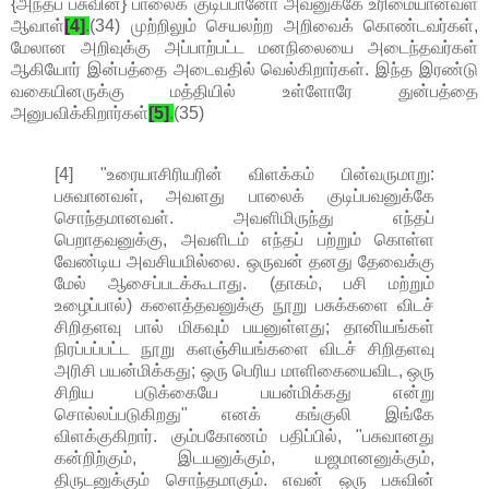
{அந்தப் பசுவின்} பாலைக் குடிப்பானோ அவனுக்கே உரிமையானவள்
ஆவாள்
[4]
.
(34) முற்றிலும் செயலற்ற அறிவைக் கொண்டவர்கள்,
மேலான அறிவுக்கு அப்பாற்பட்ட மனநிலையை அடைந்தவர்கள்
ஆகியோர் இன்பத்தை அடைவதில் வெல்கிறார்கள். இந்த இரண்டு
வகையினருக்கு மத்தியில் உள்ளோரே துன்பத்தை
அனுபவிக்கிறார்கள்
[5]
.
(35)
[4] "உரையாசிரியரின் விளக்கம் பின்வருமாறு:
பசுவானவள், அவளது பாலைக் குடிப்பவனுக்கே
சொந்தமானவள். அவளிமிருந்து எந்தப்
பெறாதவனுக்கு, அவளிடம் எந்தப் பற்றும் கொள்ள
வேண்டிய அவசியமில்லை. ஒருவன் தனது தேவைக்கு
மேல் ஆசைப்படக்கூடாது. (தாகம், பசி மற்றும்
உழைப்பால்) களைத்தவனுக்கு நூறு பசுக்களை விடச்
சிறிதளவு பால் மிகவும் பயனுள்ளது; தானியங்கள்
நிரப்பப்பட்ட நூறு களஞ்சியங்களை விடச் சிறிதளவு
அரிசி பயன்மிக்கது; ஒரு பெரிய மாளிகையைவிட, ஒரு
சிறிய படுக்கையே பயன்மிக்கது என்று
சொல்லப்படுகிறது" எனக் கங்குலி இங்கே
விளக்குகிறார். கும்பகோணம் பதிப்பில், "பசுவானது
கன்றிற்கும், இடயனுக்கும், யஜமானனுக்கும்,
திருடனுக்கும் சொந்தமாகும். எவன் ஒரு பசுவின்