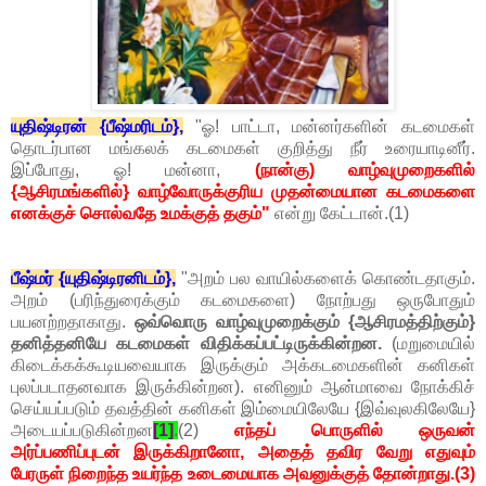
யுதிஷ்டிரன் {பீஷ்மரிடம்},
"ஓ! பாட்டா, மன்னர்களின் கடமைகள்
தொடர்பான மங்கலக் கடமைகள் குறித்து நீர் உரையாடினீர்.
இப்போது, ஓ! மன்னா,
(நான்கு) வாழ்வுமுறைகளில்
{ஆசிரமங்களில்} வாழ்வோருக்குரிய முதன்மையான கடமைகளை
எனக்குச் சொல்வதே உமக்குத் தகும்"
என்று கேட்டான்.(1)
பீஷ்மர் {யுதிஷ்டிரனிடம்},
"அறம் பல வாயில்களைக் கொண்டதாகும்.
அறம் (பரிந்துரைக்கும் கடமைகளை) நோற்பது ஒருபோதும்
பயனற்றதாகாது.
ஒவ்வொரு வாழ்வுமுறைக்கும் {ஆசிரமத்திற்கும்}
தனித்தனியே கடமைகள் விதிக்கப்பட்டிருக்கின்றன.
(மறுமையில்
கிடைக்கக்கூடியவையாக இருக்கும் அக்கடமைகளின் கனிகள்
புலப்படாதனவாக இருக்கின்றன). எனினும் ஆன்மாவை நோக்கிச்
செய்யப்படும் தவத்தின் கனிகள் இம்மையிலேயே {இவ்வுலகிலேயே}
அடையப்படுகின்றன
[1]
.
(2)
எந்தப் பொருளில் ஒருவன்
அர்ப்பணிப்புடன் இருக்கிறானோ, அதைத் தவிர வேறு எதுவும்
பேரருள் நிறைந்த உயர்ந்த உடைமையாக அவனுக்குத் தோன்றாது.(3)