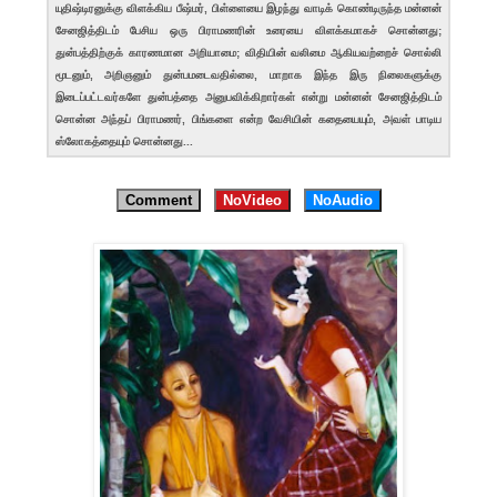
யுதிஷ்டிரனுக்கு விளக்கிய பீஷ்மர், பிள்ளையை இழந்து வாடிக் கொண்டிருந்த மன்னன்
சேனஜித்திடம் பேசிய ஒரு பிராமணரின் உரையை விளக்கமாகச் சொன்னது;
துன்பத்திற்குக் காரணமான அறியாமை; விதியின் வலிமை ஆகியவற்றைச் சொல்லி
மூடனும், அறிஞனும் துன்பமடைவதில்லை, மாறாக இந்த இரு நிலைகளுக்கு
இடைப்பட்டவர்களே துன்பத்தை அனுபவிக்கிறார்கள் என்று மன்னன் சேனஜித்திடம்
சொன்ன அந்தப் பிராமணர், பிங்களை என்ற வேசியின் கதையையும், அவள் பாடிய
ஸ்லோகத்தையும் சொன்னது...
Comment
NoVideo
NoAudio