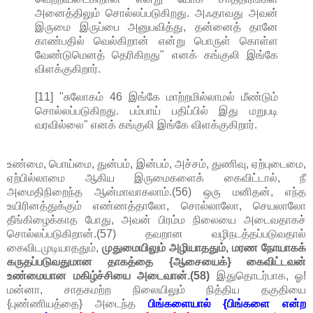
அனைத்திலும் சொல்லப்படுகிறது. அஃதாவது அவன்
இருமை இருப்பை அனுபவித்து, தன்னைத் தானே
காண்பதில் வெல்கிறான் என்று பொருள் கொள்ள
வேண்டுமெனத் தெரிகிறது" எனக் கங்குலி இங்கே
விளக்குகிறார்.
[11] "சுலோகம் 46 இங்கே மாற்றமில்லாமல் மீண்டும்
சொல்லப்படுகிறது. பம்பாய் பதிப்பில் இது மறுபடி
வரவில்லை" எனக் கங்குலி இங்கே விளக்குகிறார்.
உண்மை, பொய்மை, துன்பம், இன்பம், அச்சம், துணிவு, ஏற்புடைமை,
ஏற்பில்லாமை ஆகிய இருமைகளைக் கைவிட்டால், நீ
அமைதிநிறைந்த ஆன்மாவாகலாம்.(56) ஒரு மனிதன், எந்த
உயிரினத்துக்கும் எண்ணத்தாலோ, சொல்லாலோ, செயலாலோ
தீங்கிழைக்காத போது, அவன் பிரம்ம நிலையை அடைவதாகச்
சொல்லப்படுகிறான்.(57) தவறான வழிநடத்தப்படுவதால்
கைவிடமுடியாததும்,
முதுமையிலும் அழியாததும், மரண நோயாகக்
கருதப்படுவதுமான தாகத்தை {ஆசையைக்} கைவிட்டவன்
உண்மையான மகிழ்ச்சியை அடைவான்.(58)
இதுதொடர்பாக, ஓ!
மன்னா, சாதகமற்ற நிலையிலும் நித்திய தகுதியை
{புண்ணியத்தை} அடைந்த
பிங்களையால் {பிங்களை என்ற