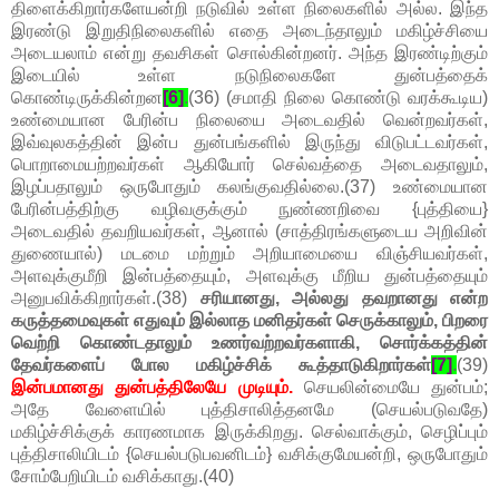
திளைக்கிறார்களேயன்றி நடுவில் உள்ள நிலைகளில் அல்ல. இந்த
இரண்டு இறுதிநிலைகளில் எதை அடைந்தாலும் மகிழ்ச்சியை
அடையலாம் என்று தவசிகள் சொல்கின்றனர். அந்த இரண்டிற்கும்
இடையில் உள்ள நடுநிலைகளே துன்பத்தைக்
கொண்டிருக்கின்றன
[6]
.
(36) (சமாதி நிலை கொண்டு வரக்கூடிய)
உண்மையான பேரின்ப நிலையை அடைவதில் வென்றவர்கள்,
இவ்வுலகத்தின் இன்ப துன்பங்களில் இருந்து விடுபட்டவர்கள்,
பொறாமையற்றவர்கள் ஆகியோர் செல்வத்தை அடைவதாலும்,
இழப்பதாலும் ஒருபோதும் கலங்குவதில்லை.(37) உண்மையான
பேரின்பத்திற்கு வழிவகுக்கும் நுண்ணறிவை {புத்தியை}
அடைவதில் தவறியவர்கள், ஆனால் (சாத்திரங்களுடைய அறிவின்
துணையால்) மடமை மற்றும் அறியாமையை விஞ்சியவர்கள்,
அளவுக்குமீறி இன்பத்தையும், அளவுக்கு மீறிய துன்பத்தையும்
அனுபவிக்கிறார்கள்.(38)
சரியானது, அல்லது தவறானது என்ற
கருத்தமைவுகள் எதுவும் இல்லாத மனிதர்கள் செருக்காலும், பிறரை
வெற்றி கொண்டதாலும் உணர்வற்றவர்களாகி, சொர்க்கத்தின்
தேவர்களைப் போல மகிழ்ச்சிக் கூத்தாடுகிறார்கள்
[7]
.
(39)
இன்பமானது துன்பத்திலேயே முடியும்.
செயலின்மையே துன்பம்;
அதே வேளையில் புத்திசாலித்தனமே (செயல்படுவதே)
மகிழ்ச்சிக்குக் காரணமாக இருக்கிறது. செல்வாக்கும், செழிப்பும்
புத்திசாலியிடம் {செயல்படுபவனிடம்} வசிக்குமேயன்றி, ஒருபோதும்
சோம்பேறியிடம் வசிக்காது.(40)