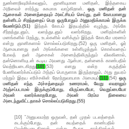
நுண்ணறிவுமிக்கவனும், ஞானியுமான மனிதன், இத்தகைய
அறிவைச் சார்ந்து சுகமாக வாழ்கிறான்.
ஒரு மனிதன் தன்
ஆசைகள் அனைத்தையும் அலட்சியம் செய்து, தன் கோபமானது
தன்னிடம் சிறந்ததைப் பெற ஒருபோதும் அனுமதிக்காமல் இருக்க
வேண்டும்.(51)
இந்தக் கோபம் இதயத்தில் எழுந்து, அங்கே
சீற்றத்துடனும், வளத்துடனும் வளர்கிறது. மனிதர்களின்
மனங்களில் பிறந்து, உடல்களில் வசிக்கும் இந்தக் கோபமே மரணம்
என்று ஞானிகளால் சொல்லப்படுகிறது.(52) ஒரு மனிதன், ஓர்
ஆமையானது தன் அங்கங்களை உள்ளிழுத்துக் கொள்வதைப்
போலத் தன் ஆசைகள் அனைத்திலிருந்தும் விலகினால்,
தன்னொளியுடன் கூடிய அவனது ஆன்மா, தன்னைக் காண்பதில்
வெற்றியடைகிறது
[10]
.
(53) எனது என்ற கருத்தில்
பேணிவளர்க்கப்படும் அந்தப் பொருளாக இருந்தாலும், அது துயரம்
மற்றும் இதய எரிச்சலின் தோற்றுவாயாக அமையும்
[11]
.
(54)
ஒரு
மனிதன் எந்த அச்சத்தையும் உணராமல், வேறு எவராலும்
அஞ்சப்படாமல் இருக்கும்போது, விருப்பையோ, வெறுப்பையோ
அவன் வளர்க்காதபோது, அவன் பிரம்ம நிலையை
அடைந்துவிட்டதாகச் சொல்லப்படுகிறது.(55)
[10] "அனுபவமற்ற ஒருவன், தன் முதல் படலத்தைக்
கடக்கும்போது, தன் சுயத்தைக் காண்பதில்
வெற்றியடைகிறான் என்று யோக சாத்திரங்கள்