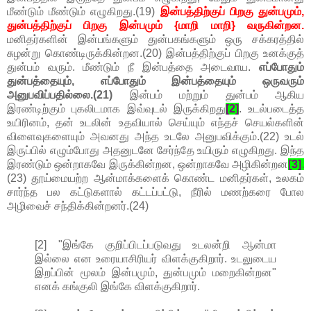
மீண்டும் மீண்டும் எழுகிறது.(19)
இன்பத்திற்குப் பிறகு துன்பமும்,
துன்பத்திற்குப் பிறகு இன்பமும் {மாறி மாறி} வருகின்றன.
மனிதர்களின் இன்பங்களும் துன்பகங்களும் ஒரு சக்கரத்தில்
சுழன்று கொண்டிருக்கின்றன.(20) இன்பத்திற்குப் பிறகு உனக்குத்
துன்பம் வரும். மீண்டும் நீ இன்பத்தை அடைவாய.
எப்போதும்
துன்பத்தையும், எப்போதும் இன்பத்தையும் ஒருவரும்
அனுபவிப்பதில்லை.(21)
இன்பம் மற்றும் துன்பம் ஆகிய
இரண்டிற்கும் புகலிடமாக இவ்வுடல் இருக்கிறது
[2]
. உடல்படைத்த
உயிரினம், தன் உடலின் உதவியால் செய்யும் எந்தச் செயல்களின்
விளைவுகளையும் அவனது அந்த உடலே அனுபவிக்கும்.(22) உடல்
இருப்பில் எழும்போது அதனுடனே சேர்ந்தே உயிரும் எழுகிறது. இந்த
இரண்டும் ஒன்றாகவே இருக்கின்றன, ஒன்றாகவே அழிகின்றன
[3]
.
(23) தூய்மையற்ற ஆன்மாக்களைக் கொண்ட மனிதர்கள், உலகம்
சார்ந்த பல கட்டுகளால் கட்டப்பட்டு, நீரில் மணற்கரை போல
அழிவைச் சந்திக்கின்றனர்.(24)
[2] "இங்கே குறிப்பிடப்படுவது உடலன்றி ஆன்மா
இல்லை என உரையாசிரியர் விளக்குகிறார். உடலுடைய
இறப்பின் மூலம் இன்பமும், துன்பமும் மறைகின்றன"
எனக் கங்குலி இங்கே விளக்குகிறார்.