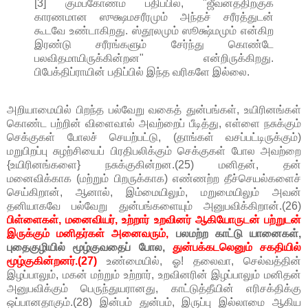
[3] கும்பகோணம் பதிப்பில், "ஜீவனத்திற்குக்
காரணமான ஸுக்ஷமசரீரமும் அந்தச் சரீரத்துடன்
கூடவே உண்டாகிறது. ஸ்தூலமும் ஸூக்ஷ்மமும் என்கிற
இரண்டு சரீரங்களும் சேர்ந்து கொண்டே
பலவிதமாயிருக்கின்றன" என்றிருக்கிறது.
பிபேக்திப்ராயின் பதிப்பில் இந்த வரிகளே இல்லை.
அறியாமையில் பிறந்த பல்வேறு வகைத் துன்பங்கள், உயிரினங்கள்
கொண்ட பற்றின் விளைவால் அவற்றைப் பீடித்து, எள்ளை நசுக்கும்
செக்குகள் போலச் செயற்பட்டு, (தாங்கள் வசப்பட்டிருக்கும்)
மறுபிறப்பு சுழற்சியைப் பிரதிபலிக்கும் செக்குகள் போல அவற்றை
{உயிரினங்களை} நசுக்குகின்றன.(25) மனிதன், தன்
மனைவிக்காக (மற்றும் பிறருக்காக) எண்ணற்ற தீச்செயல்களைச்
செய்கிறான், ஆனால், இம்மையிலும், மறுமையிலும் அவன்
தனியாகவே பல்வேறு துன்பங்களையும் அனுபவிக்கிறான்.(26)
பிள்ளைகள், மனைவியர், உற்றார் உறவினர் ஆகியோருடன் பற்றுடன்
இருக்கும் மனிதர்கள் அனைவரும்,
பலமற்ற காட்டு யானைகள்,
புதைகுழியில் மூழ்குவதைப் போல,
துன்பக்கடலெனும் சகதியில்
மூழ்குகின்றனர்.(27)
உண்மையில், ஓ! தலைவா, செல்வத்தின்
இழப்பாலும், மகன் மற்றும் உற்றார், உறவினரின் இழப்பாலும் மனிதன்
அனுபவிக்கும் பெருந்துயரானது, காட்டுத்தீயின் எரிசக்திக்கு
ஒப்பானதாகும்.(28) இன்பம் துன்பம், இருப்பு இல்லாமை ஆகிய