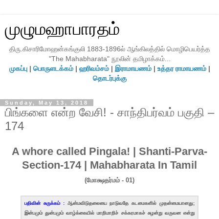
முழுமஹாபாரதம்
திரு.கிசாரிமோஹன்கங்குலி 1883-1896ல் ஆங்கிலத்தில் மொழிபெயர்த்த
"The Mahabharata" நூலின் தமிழாக்கம்...
முகப்பு
|
பொருளடக்கம்
|
ஹரிவம்சம்
|
இராமாயணம்
|
உத்தர ராமாயணம்
|
தொடர்புக்கு
Sunday, May 13, 2018
பிங்களை என்ற வேசி! - சாந்திபர்வம் பகுதி –
174
A whore called Pingala! | Shanti-Parva-
Section-174 | Mahabharata In Tamil
(மோக்ஷதர்மம் - 01)
பதிவின் சுருக்கம் :
ஆன்மவிடுதலையை நாடுவதே கடமைகளில் முதன்மையானது;
இன்பமும் துன்பமும் வாழ்க்கையில் மாறிமாறிச் சக்கரமாகச் சுழன்று வருவன என்று