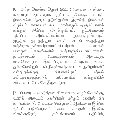
[6] "அந்த இரண்டு இறுதி {தீவிர} நிலைகள் என்பன,
கனவற்ற உறக்கமும், துரியம், அல்லது சமாதி
நிலைகளே ஆகும். நடுவிலுள்ள இரண்டு நிலைகள்
விழிப்பும், கனவுடன் கூடிய உறக்கமும் ஆகும்" எனக்
கங்குலி இங்கே விளக்குகிறார். கும்பகோணம்
பதிப்பில், "அறிவுள்ளவர்கள் புருஷார்த்தங்களுள்
முந்தின தர்மத்திலும் கடைசியான மோக்ஷத்திலும்
ஸந்தோஷமுள்ளவர்களாயிருப்பார்கள். அவர்கள்
பொருள் காமங்களில் ஸந்தோஷப்படமாட்டார்கள்.
தர்மத்தையும் மோக்ஷத்தையும் அடைவது,
ஸுகமென்றும் இடையிலுள்ள பொருள்காமங்கள்
துக்கமென்றும் (அறிவுள்ளவர்கள்) கூறுகிறார்கள்"
என்றிருக்கிறது. பிபேக்திப்ராய், மற்றும்
மன்மதநாததத்தரின் பதிப்புகளில் கங்குலியில்
உள்ளதைப் போலவே இருக்கிறது.
[7] "பிறரை அவமதித்தன் விளைவால் எழும் செருக்கு;
போரில் அடையும் வெற்றிகள் மற்றும் உலகின் பிற
காரியங்களில் அடையும் வெற்றிகள் ஆகியவை இங்கே
குறிப்பிடப்படுகின்றன" எனக் கங்குலி இங்கே
விளக்குகிறார். கும்பகோணம் பதிப்பில்,