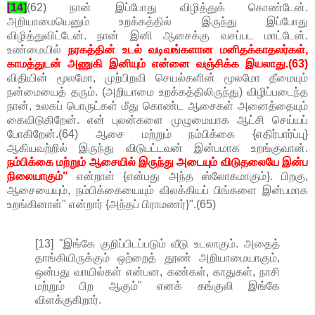
[14]
(62) நான் இப்போது விழித்துக் கொண்டேன்.
அறியாமையெனும் உறக்கத்தில் இருந்து இப்போது
விழித்துவிட்டேன். நான் இனி ஆசைக்கு வசப்பட மாட்டேன்.
உண்மையில்
நரகத்தின் உடல் வடிவங்களான மனிதக்காதலர்கள்,
காமத்துடன் அணுகி இனியும் என்னை வஞ்சிக்க இயலாது.(63)
விதியின் மூலமோ, முற்பிறவி செயல்களின் மூலமோ தீமையும்
நன்மையைத் தரும். (அறியாமை உறக்கத்திலிருந்து) விழிப்படைந்த
நான், உலகப் பொருட்கள் மீது கொண்ட ஆசைகள் அனைத்தையும்
கைவிடுகிறேன். என் புலன்களை முழுமையாக ஆட்சி செய்யப்
போகிறேன்.(64) ஆசை மற்றும் நம்பிக்கை {எதிர்பார்ப்பு}
ஆகியவற்றில் இருந்து விடுபட்டவன் இன்பமாக உறங்குவான்.
நம்பிக்கை மற்றும் ஆசையில் இருந்து அடையும் விடுதலையே இன்ப
நிலையாகும்"
என்றாள் {என்பது அந்த ஸ்லோகமாகும்}. பிறகு,
ஆசையையும், நம்பிக்கையையும் விலக்கியப் பிங்களை இன்பமாக
உறங்கினாள்" என்றார் {அந்தப் பிராமணர்}".(65)
[13] "இங்கே குறிப்பிடப்படும் வீடு உடலாகும். அதைத்
தாங்கியிருக்கும் ஒற்றைத் தூண் அறியாமையாகும்,
ஒன்பது வாயில்கள் என்பன, கண்கள், காதுகள், நாசி
மற்றும் பிற ஆகும்" எனக் கங்குலி இங்கே
விளக்குகிறார்.