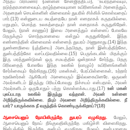
அந்தப் பிராமணர் {மன்னன் சேனஜித்திடம்}, "உயர்ந்தவையும்,
நடுத்தரமானவையும், தாழ்ந்தவையுமான உயிரினங்கள் அனைத்தும்,
அதனதன் செயல்களின் விளைவால் துயரில் சிக்கிக் கொள்வதைப்
பார்.(13) என்னுடைய சுயத்தையே நான் எனதாகக் கருதவில்லை.
மறுபுறம், மொத்த உலகத்தையும் நான் எனதாகக் கருதுகிறேன்.
மேலும், (நான் காணும்) இவை அனைத்தும் என்னைப் போலவே
பிறருக்கும் சொந்தமானவை என்றும் கருதுகிறேன். இந்த
எண்ணத்தின் விளைவால் என்னைத் துயரம் அணுகாது.(14) இந்த
நுண்ணறிவை {புத்தியை} அடைந்தபிறகு, நான் இன்பத்திற்கோ,
துன்பத்திற்கோ வசப்படுவதில்லை.(15) பெருங்கடலில் மிதக்கும்
இரு மரத்துண்டுகள் ஒரு சமயத்தில் ஒன்றாகச் சேர்ந்து, பிறகு
பிரிவதைத் போலவே இந்த உலகில் (வாழும்) உயிரினங்களின்
சேர்க்கையும் நேர்கிறது.(16) மகன்கள், பேரப்பிள்ளைகள், உற்றார்
உறவினர்கள் ஆகியோர் அனைவரும் இவ்வகையினரே. ஒருவன்
அவர்களிடம் இருந்து பிரியப்போவது நிச்சயம் என்பதால், அவன்
அவர்களிடம் ஒருபோதும் பற்று கொள்ளக்கூடாது.(17)
உன் மகன்
புலப்படாத உலகில் இருந்து வந்தான். அவன் உன்னை
அறிந்திருக்கவில்லை. நீயும் அவனை அறிந்திருக்கவில்லை. நீ
யார்? யாருக்காக நீ வருந்திக் கொண்டிருக்கிறாய்?(18)
ஆசையெனும் நோயிலிருந்தே துயரம் எழுகிறது.
மேலும்,
ஆசையெனும் நோய் நீங்குவதிலிருந்தே மகிழ்ச்சி விளைகிறது.
இன்பத்தில் இருந்தே துன்பம் எழுகிறது, மேலும் துன்பமானது