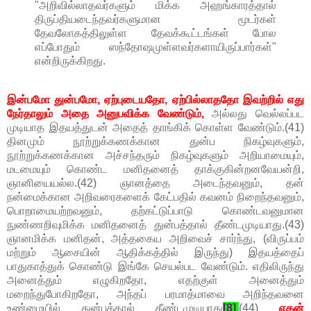
"அறிவில்லாதவர்களும் மிக்க அஹங்காரத்தால்
திருப்தியடைந்தவர்களுமான மூடர்கள்
தேவலோகத்திலுள்ள தேவக்கூட்டங்கள் போல
எப்போதும் ஸந்தோஷமுள்ளவர்களாயிருப்பார்கள்"
என்றிருக்கிறது.
இன்பமோ துன்பமோ, ஏற்புடையதோ, ஏற்பில்லாததோ இவற்றில் எது
நேர்தாலும் அதை அனுபவிக்க வேண்டும்,
அல்லது வெல்லப்பட
முடியாத இதயத்துடன் அதைத் தாங்கிக் கொள்ள வேண்டும்.(41)
தினமும் நூற்றுக்கணக்கான துன்ப நிகழ்வுகளும்,
நூற்றுக்கணக்கான அச்சந்தரும் நிகழ்வுகளும் அறியாமையும்,
மடமையும் கொண்ட மனிதனைத் தாக்குகின்றனவேயன்றி,
ஞானியையல்ல.(42) ஞானத்தை அடைந்தவனும், தன்
நன்மைக்கான அறிவரைகளைக் கேட்பதில் கவனம் நிறைந்தவனும்,
பொறாமையற்றவனும், தற்கட்டுப்பாடு கொண்டவனுமான
நுண்ணறிவுமிக்க மனிதனைத் துன்பத்தால் தீண்டமுடியாது.(43)
ஞானமிக்க மனிதன், அத்தகைய அறிவைச் சார்ந்து, (விருப்பம்
மற்றும் ஆசையின் ஆதிக்கத்தில் இருந்து) இதயத்தைப்
பாதுகாத்துக் கொண்டு இங்கே செயல்பட வேண்டும். எதிலிருந்து
அனைத்தும் எழுகிறதோ, எதற்குள் அனைத்தும்
மறைந்துபோகிறதோ, அந்தப் பரமாத்மாவை அறிந்தவனை
உண்மையில் துன்பத்தால் தீண்டமுடியாது
[8]
.
(44)
எதன்