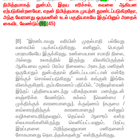
நிமித்தமாகத் துன்பம், இதய எரிச்சல், கவலை ஆகியன
ஏற்படுகின்றனவோ, எதன் நிமித்தமாக முயற்சி தூண்டப்படுகிறதோ,
அந்த வேரானது ஒருவனின் உடல் பகுதியாகவே இருப்பினும் அதைக்
கைவிட வேண்டும்
[9].
(45)
[8] "இரண்டாவது வரியின் முதல்பாதி பல்வேறு
வகையில் படிக்கப்படுகிறது. எனினும், பொருள்
மாறாமலேயே இருக்கிறது. உண்மையான சமாதி நிலை,
அல்லது உலகத்தில் இருந்து விலகியிருத்தல்
ஆகியவை மூலம் பிரம்ம நிலையை அடைந்த மனிதன்
ஒருபோதும் துன்பத்தால் தீண்டப்படமாட்டான் என்றே
இங்குச் சொல்லப்படுகிறது" எனக் கங்குலி இங்கே
விளக்குகிறார். கும்பகோணம் பதிப்பில், "அறிவுள்ளவன்
இந்தப் புத்தியையடைந்து பரிசுத்தமான மனத்துடன்
ஸஞ்சரிக்க வேண்டும். சுக்லம் {வெண்மை /
முக்திக்குக் காரணமானது}, க்ருஷ்ணம் {கருமை /
ஸம்ஸாரத்திற்குக் காரணமானது} என்னும்
வழிகளையறிந்தவனும், தெய்வம் ஆஸுரம் என்ற
ஸ்வபாவங்களிலிருந்து வெளிப்பட்டவனும், பிறப்பு
இறப்புகளை அறிந்தவனுமான மனிதனைச்
சோகமானது தொடத்தக்கதன்று" என்றிருக்கிறது.