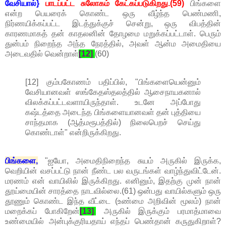
வேசியால்}
பாடப்பட்ட சுலோகம் கேட்கப்படுகிறது.(59)
பிங்களை
என்ற பெயரைக் கொண்ட ஒரு வீழ்ந்த பெண்மணி,
நிர்ணயிக்கப்பட்ட இடத்துக்குச் சென்று, ஒரு விபத்தின்
காரணமாகத் தன் காதலனின் தோழமை மறுக்கப்பட்டாள். பெரும்
துன்பம் நிறைந்த அந்த நேரத்தில், அவள் ஆன்ம அமைதியை
அடைவதில் வென்றாள்
[12]
.
(60)
[12] கும்பகோணம் பதிப்பில், "பிங்களையென்னும்
வேசியானவள் ஸங்கேதஸ்தலத்தில் ஆசைநாயகனால்
விலக்கப்பட்டவளாயிருந்தாள். உடனே அப்போது
கஷ்டத்தை அடைந்த பிங்களையானவள் தன் புத்தியை
சாந்தமாக (ஆத்மரூபத்தில்) நிலைபெறச் செய்து
கொண்டாள்" என்றிருக்கிறது.
பிங்களை,
"ஐயோ, அமைதிநிறைந்த சுயம் அருகில் இருக்க,
வெறியின் வசப்பட்டு நான் நீண்ட பல வருடங்கள் வாழ்ந்துவிட்டேன்.
மரணம் என் வாயிலில் இருக்கிறது. எனினும், இதற்கு முன் நான்
தூய்மையின் சாரத்தை நாடவில்லை.(61) ஒன்பது வாயில்களும் ஒரு
தூணும் கொண்ட இந்த வீட்டை (உண்மை அறிவின் மூலம்) நான்
மறைக்கப் போகிறேன்
[13]
.
அருகில் இருக்கும் பரமாத்மாவை
உண்மையில் அன்புக்குரியதாய் எந்தப் பெண்தான் கருதுகிறாள்?