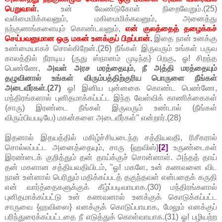
பெறுவாள்.
உன் வேண்டுகோள் நிறைவேறும்.(25)
வலிமைமிக்கவனும், மகிமைமிக்கவனும், அனைத்து
நற்குணங்களையும் கொண்டவனும்,
என் குலத்தைத் தழைக்கச்
செய்பவனுமான ஒரு மகன் உனக்குப் பிறப்பான்.
இதை நான் உனக்கு
உண்மையாகச் சொல்கிறேன்.(26) நீங்கள் இருவரும் உங்கள் பருவ
காலத்தில் நீராடிய {ருது ஸ்நானம் முடிந்த} பிறகு, ஓ! சிறந்த
பெண்ணே,
அவள் அரச மரத்தையும், நீ அத்தி மரத்தையும்
தழுவினால் உங்கள் விரும்பத்திற்குரிய பொருளை நீங்கள்
அடைவீர்கள்.(27)
ஓ! இனிய புன்னகை கொண்ட பெண்ணே,
மந்திரங்களால் புனிதமாக்கப்பட்ட இந்த வேள்விக் காணிக்கைகள்
(சாரு) இரண்டை நீங்கள் இருவரும் உண்டால் (நீங்கள்
விரும்பியபடியே) மகன்களை அடைவீர்கள்" என்றார்.(28)
இதனால் இதயத்தில் மகிழ்ச்சியடைந்த சத்தியவதி, ரிசீகரால்
சொல்லப்பட்ட அனைத்தையும், சாரு {ஹவிஸ்}
[2]
உருண்டைகள்
இரண்டைக் குறித்தும் தன் தாய்க்குச் சொன்னாள். அந்தத் தாய்
தன் மகளான சத்தியவதியிடம், "ஓ! மகளே, உன் கணவனை விட
நான் உன்னால் பெரிதும் மதிக்கப்படத் தகுந்தவள் என்பதைக் கருதி
என் வார்த்தைகளுக்குக் கீழ்ப்படிவாயாக.(30) மந்திரங்களால்
புனிதமாக்கப்பட்டு உன் கணவனால் உனக்குக் கொடுக்கப்பட்ட
சாருவை {ஹவிஸை} எனக்குக் கொடுப்பாயாக, மேலும் எனக்குப்
பரிந்துரைக்கப்பட்டதை நீ எடுத்துக் கொள்வாயாக.(31) ஓ! பழியற்ற