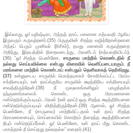
இவ்வாறு, ஓ! யுதிஷ்டிரா, அந்தத் தாய், மகளான சத்யவதி ஆகிய
இருவரும் கருவுற்றனர்.(35) பிருகுவின் சிறந்த வழித்தோன்றலான
அந்தப் பெரும் முனிவர் {ரிசீகர்}, தமது மனைவி கருவுற்றதை
அறிந்து, இதயத்தில் நிறைவடைந்து, அவளிடம் {சத்யவதியிடம்},
(36) "ஓ! சிறந்த பெண்ணே,
சாருவை மாற்றிக் கொண்டதில் நீ
நல்லது செய்யவில்லை என்பது விரைவில் வெளிப்படையாகும். நீ
மரங்களை மாற்றிக் கொண்டாய் என்பதும் தெளிவாகத் தெரிகிறது.
(37)
உன்னுடைய சாருவில் மொத்தமாகச் சேகரிக்கப்பட்ட பிரம்ம
சக்தியையும், உன் தாய்க்குரிய சாருவில் க்ஷத்திரிய சக்தியையும்
வைத்திருந்தேன்.(38) நீ மூவுலகங்களிலும் புகழத்தக்க
நற்குணங்களைக் கொண்ட ஒரு பிராமணனை
ஈன்றெடுக்கும்படியும், அவள் (உன் தாய்) ஒரு சிறந்த க்ஷத்திரியனை
ஈன்றெடுக்கும்படியும் விதித்திருந்தேன்.(39) ஆனால், ஓ! சிறந்த
பெண்ணே, நீ (சாருவை) மாற்றிவிட்டதால் உன் தாய் சிறந்த
பிராமணனையும், செய்கையில் கொடூரம் நிறைந்த க்ஷத்திரியனை
நீயும் ஈன்றெடுப்பீர்கள். ஓ! பெண்ணே, உன் தாய் மீது கொண்ட
பாசத்தால் நீ செய்தது நல்லதல்ல" எனறார்.(41)