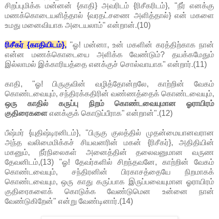
சிறப்புமிக்க மன்னன் {காதி} அவரிடம் {ரிசீகரிடம்}, "நீர் எனக்கு
மணக்கொடையளித்தால் {வரதட்சணை அளித்தால்} என் மகளை
உமது மனைவியாக அடையலாம்" என்றான்.(10)
ரிசீகர் {காதியிடம்},
"ஓ! மன்னா, உன் மகளின் கரத்திற்காக நான்
என்ன மணக்கொடையை அளிக்க வேண்டும்? தயக்கமேதும்
இல்லாமல் இக்காரியத்தை எனக்குச் சொல்வாயாக" என்றார்.(11)
காதி, "ஓ! பிருகுவின் வழித்தோன்றலே, காற்றின் வேகம்
கொண்டவையும், சந்திரக்கதிரின் வண்ணத்தைக் கொண்டவையும்,
ஒரு காதில் கருப்பு நிறம் கொண்டவையுமான ஓராயிரம்
குதிரைகளை
எனக்குக் கொடுப்பீராக" என்றான்".(12)
பீஷ்மர் {யுதிஷ்டிரனிடம்}, "பிருகு குலத்தில் முதன்மையானவரான
அந்த வலிமைமிக்கச் சியவனரின் மகன் {ரிசீகர்}, அதிதியின்
மகனும், நீர்நிலைகள் அனைத்தின் தலைவனுமான வருண
தேவனிடம்,(13) "ஓ! தேவர்களில் சிறந்தவனே, காற்றின் வேகம்
கொண்டவையும், சந்திரனின் பிரகாசத்தையே நிறமாகக்
கொண்டவையும, ஒரு காது கருப்பாக இருப்பவையுமான ஓராயிரம்
குதிரைகளைக் கொடுக்க வேண்டுமென உன்னை நான்
வேண்டுகிறேன்" என்று வேண்டினார்.(14)