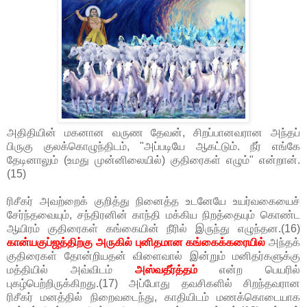
அதிதியின் மகனான வருண தேவன், சிறப்பானவரான அந்தப்
பிருகு குலக்கொழுந்திடம், "அப்படியே ஆகட்டும். நீர் எங்கே
தேடினாலும் (உமது முன்னிலையில்) குதிரைகள் எழும்" என்றான்.
(15)
ரிசீகர் அவற்றைக் குறித்து நினைத்த உடனேயே உயர்வகையைச்
சேர்ந்தவையும், சந்திரனின் காந்தி மக்கிய நிறத்தையும் கொண்ட
ஆயிரம் குதிரைகள் கங்கையின் நீரில் இருந்து எழுந்தன.(16)
கான்யகுப்ஜத்திற்கு அருகில் புனிதமான கங்கைக்கரையில்
அந்தக்
குதிரைகள் தோன்றியதன் விளைவால் இன்றும் மனிதர்களுக்கு
மத்தியில் அவ்விடம்
அஸ்வதீர்த்தம்
என்ற பெயரில்
புகழ்பெற்றிருக்கிறது.(17) அப்போது தவசிகளில் சிறந்தவரான
ரிசீகர் மனத்தில் நிறைவடைந்து, காதியிடம் மணக்கொடையாக