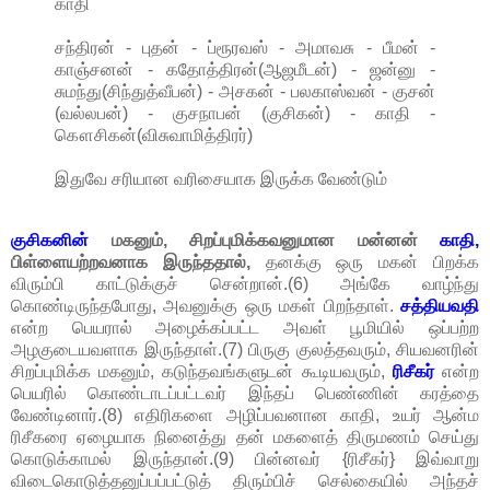
காதி
சந்திரன் - புதன் - ப்ரூரவஸ் - அமாவசு - பீமன் -
காஞ்சனன் - கதோத்திரன்(ஆஜமீடன்) - ஜன்னு -
சுமந்து(சிந்துத்வீபன்) - அசகன் - பலகாஸ்வன் - குசன்
(வல்லபன்) - குசநாபன் (குசிகன்) - காதி -
கௌசிகன்(விசுவாமித்திரர்)
இதுவே சரியான வரிசையாக இருக்க வேண்டும்
குசிகனின்
மகனும், சிறப்புமிக்கவனுமான மன்னன்
காதி,
பிள்ளையற்றவனாக இருந்ததால்,
தனக்கு ஒரு மகன் பிறக்க
விரும்பி காட்டுக்குச் சென்றான்.(6) அங்கே வாழ்ந்து
கொண்டிருந்தபோது, அவனுக்கு ஒரு மகள் பிறந்தாள்.
சத்தியவதி
என்ற பெயரால் அழைக்கப்பட்ட அவள் பூமியில் ஒப்பற்ற
அழகுடையவளாக இருந்தாள்.(7) பிருகு குலத்தவரும், சியவனரின்
சிறப்புமிக்க மகனும், கடுந்தவங்களுடன் கூடியவரும்,
ரிசீகர்
என்ற
பெயரில் கொண்டாடப்பட்டவர் இந்தப் பெண்ணின் கரத்தை
வேண்டினார்.(8) எதிரிகளை அழிப்பவனான காதி, உயர் ஆன்ம
ரிசீகரை ஏழையாக நினைத்து தன் மகளைத் திருமணம் செய்து
கொடுக்காமல் இருந்தான்.(9) பின்னவர் {ரிசீகர்} இவ்வாறு
விடைகொடுத்தனுப்பப்பட்டுத் திரும்பிச் செல்கையில் அந்தச்