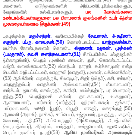
மகன்கள், கடுந்தவங்களில் அர்ப்பணிப்புமிக்கவர்களும்,
வேதங்களில் கல்விமான்களும்,
பல கோத்ரங்களை
உண்டாக்கியவர்களுமான பல பிராமணக் குலங்களின் உயர் ஆன்ம
மூதாதையர்களாக இருந்தனர்.(49)
புகழத்தக்க
மதுச்சந்தர்,
வலிமைமிக்கத்
தேவராதர், அக்ஷீணர்,
சகுந்தர், பப்ரு, காலபதன்,(50)
கொண்டாடப்பட்ட
யாஜ்ஞவல்க்யர்,
உயர்ந்த நோன்புகளைக் கொண்ட
ஸ்தூணர், உலூகர், முத்கலர்
{யமதூதர்}, தவசி ஸைந்தவயானர்,(51)
சிறப்புமிக்கப் பல்குஜங்கர்
{பர்ணஜங்கர்}, பெரும் முனிவர் காலவர், ருசி, கொண்டாடப்பட்ட
வஜ்ரர், ஸாலங்காயனர்,(52) லீலாத்யர், நாரதர், கூர்ச்சாமுகர் என்ற
பெயரில் அறியப்பட்டவர், வாஹுலி {வாதுலி}, முஸலர், வக்ஷோக்ரீவர்,
(53) ஆங்க்ரிகர், நைகத்ருக், சிலாயூபர், சிதர் {ஸிதர்}, சுசி, சக்ரகர்,
மாருதந்தவ்யர், வாதக்னர், அஸ்வலாயனர்,(54) ஸ்யாமாயனர்,
கார்க்யர், ஜாபாலி, ஸுஸ்ருதர், காரீஷி, ஸம்ச்ருத்யர், பர பௌரவர்,
தந்து,(55) பெருந்தவசி கபிலர், தாடகாயனர், உபகஹனர்,
ஆஸுராயணர், மார்கமர் {மார்த்தர்}, ஹிரண்யாக்ஷர், ஜங்காரி,
பாப்ரவாயணி, ஸூதி {பூதி}, விபூதி, ஸூதர், ஸூரக்ருத்,(56)
ஆராணி {அராலி}, நாசிகர், சாம்பேயர், உஜ்ஜயனர், நவதந்து, பகநகர்,
ஸேயனர், யதி,(57) அம்போருஹர் {அம்போருதர்}, அமத்யஸின்
{சாருமத்ஸ்யர்}, சீரிஷின், கார்த்தபி, ஊர்ஜயோனி, உதாபேக்ஷின்,
பெரும் முனிவர் நாரதி(58)
ஆகிய முனிவர்கள் அனைவரும்