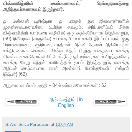
விஷ்வாமித்ரரின் மகன்களாகவும், பிரம்மஞானத்தை
அறிந்தவர்களாகவும் இருந்தனர்.
ஓ! மன்னன் யுதிஷ்டிரா, ஓ! பாரதக் குல இளவரசர்களில்
முதன்மையானவனே, உயர்ந்த தவமும், அர்ப்பணிப்பும் மிக்க
விஷ்வாமித்ரர் (பரம்பரை வழியில்) ஒரு க்ஷத்திரியராக இருந்தாலும்,
(59) ரிசீகரால் (சாருவில்) உயர்ந்த பிரம்ம சக்தி இடப்பட்டதால் ஒரு
பிராமணரானார். சூரியன், சந்திரன், அக்னி தேவன் ஆகியோரின்
சக்திகளைக் கொண்ட விஷ்வாமித்ரர் பிறந்த கதையை உனக்கு
விளக்கமாகச் சொல்லிவிட்டேன்.(61) ஓ! மன்னர்களில் சிறந்தவனே,
உனக்கு வேறு எந்தக் காரியத்தில் ஐயம் இருந்தாலும், எனக்கு
அறியச் செய்வாயாக, நான் அவற்றைப் போக்குவேன்" என்றார்
{பீஷ்மர்}.(62)
அநுசாஸனபர்வம் பகுதி – 04ல் உள்ள சுலோகங்கள் : 62
ஆங்கிலத்தில் | In
English
S. Arul Selva Perarasan
at
10:04 AM