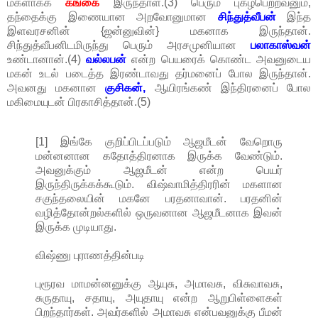
மகளாகக்
கங்கை
இருந்தாள்.(3) பெரும் புகழ்பெற்றவனும்,
தந்தைக்கு இணையான அறவோனுமான
சிந்துத்வீபன்
இந்த
இளவரசனின் {ஜன்னுவின்} மகனாக இருந்தான்.
சிந்துத்வீபனிடமிருந்து பெரும் அரசமுனியான
பலாகாஸ்வன்
உண்டானான்.(4)
வல்லபன்
என்ற பெயரைக் கொண்ட அவனுடைய
மகன் உடல் படைத்த இரண்டாவது தர்மனைப் போல இருந்தான்.
அவனது மகனான
குசிகன்,
ஆயிரங்கண் இந்திரனைப் போல
மகிமையுடன் பிரகாசித்தான்.(5)
[1] இங்கே குறிப்பிடப்படும் ஆஜமீடன் வேறொரு
மன்னனான கதோத்திரனாக இருக்க வேண்டும்.
அவனுக்கும் ஆஜமீடன் என்ற பெயர்
இருந்திருக்கக்கூடும். விஷ்வாமித்திரரின் மகளான
சகுந்தலையின் மகனே பரதனாவான். பரதனின்
வழித்தோன்றல்களில் ஒருவனான ஆஜமீடனாக இவன்
இருக்க முடியாது.
விஷ்ணு புராணத்தின்படி
புரூரவ மாமன்னனுக்கு ஆயுசு, அமாவசு, விசுவாவசு,
சுருதாயு, சதாயு, அயுதாயு என்ற ஆறுபிள்ளைகள்
பிறந்தார்கள். அவர்களில் அமாவசு என்பவனுக்கு பீமன்