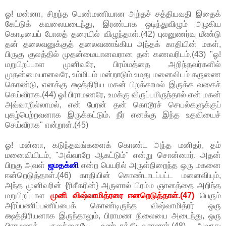
ஓ! மன்னா, சிறந்த பெண்மணியான அந்தச் சத்தியவதி இதைக்
கேட்டுக் கவலையடைந்து, இரண்டாக ஒடிந்துவிழும் அழகிய
கொடியைப் போலத் தரையில் விழுந்தாள்.(42) புலனுணர்வு மீண்டு
தன் தலைவனுக்குத் தலைவணங்கிய அந்தக் காதியின் மகள்,
பிருகு குலத்தில் முதன்மையானவரான தன் கணவரிடம்,(43) "ஓ!
மறுபிறப்பாள முனிவரே, பிரம்மத்தை அறிந்தவர்களில்
முதன்மையானவரே, உம்மிடம் மன்றாடும் உமது மனைவிடம் கருணை
கொண்டு, எனக்கு க்ஷத்திரிய மகன் பிறக்காமல் இருக்க வகைச்
செய்வீராக.(44) ஓ! பிராமணரே, உமக்கு விருப்பமிருந்தால் என் மகன்
அவ்வாறில்லாமல், என் பேரன் தன் கொடூரச் செயல்களுக்குப்
புகழ்பெற்றவனாக இருக்கட்டும். நீர் எனக்கு இந்த உதவியைச்
செய்வீராக" என்றாள்.(45)
ஓ! மன்னா, கடுந்தவங்களைக் கொண்ட அந்த மனிதர், தம்
மனைவியிடம், "அவ்வாறே ஆகட்டும்" என்று சொன்னார். அதன்
பிறகு அவள்
ஜமதக்னி
என்ற பெயரில் அருள்நிறைந்த ஒரு மகனை
ஈன்றெடுத்தாள்.(46) காதியின் கொண்டாடப்பட்ட மனைவியும்,
அந்த முனிவரின் {ரிசீகரின்} அருளால் பிரம்ம ஞானத்தை அறிந்த
மறுபிறப்பாள
முனி விஷ்வாமித்ரரை ஈனறெடுத்தாள்.(47)
பெரும்
அர்ப்பணிப்பணிப்பைக் கொண்டிருந்த விஷ்வாமித்ரர் ஒரு
க்ஷத்திரியனாக இருந்தாலும், பிராமண நிலையை அடைந்து, ஒரு
பிராமணக் குலத்தையே உண்டாக்கியவரானார்.(48) அவரது