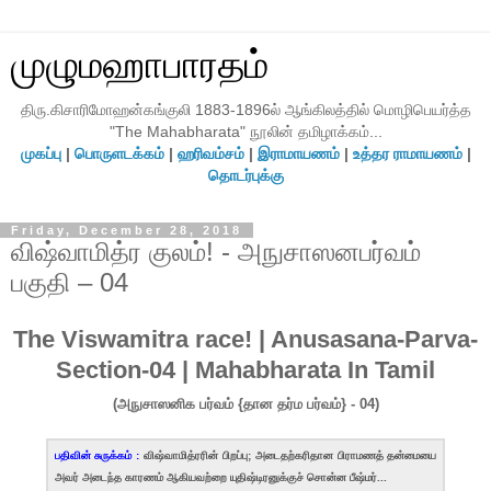
முழுமஹாபாரதம்
திரு.கிசாரிமோஹன்கங்குலி 1883-1896ல் ஆங்கிலத்தில் மொழிபெயர்த்த
"The Mahabharata" நூலின் தமிழாக்கம்...
முகப்பு
|
பொருளடக்கம்
|
ஹரிவம்சம்
|
இராமாயணம்
|
உத்தர ராமாயணம்
|
தொடர்புக்கு
Friday, December 28, 2018
விஷ்வாமித்ர குலம்! - அநுசாஸனபர்வம்
பகுதி – 04
The Viswamitra race! | Anusasana-Parva-
Section-04 | Mahabharata In Tamil
(அநுசாஸனிக பர்வம் {தான தர்ம பர்வம்} - 04)
பதிவின் சுருக்கம் :
விஷ்வாமித்ரரின் பிறப்பு; அடைதற்கரிதான பிராமணத் தன்மையை
அவர் அடைந்த காரணம் ஆகியவற்றை யுதிஷ்டிரனுக்குச் சொன்ன பீஷ்மர்...