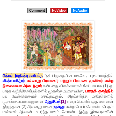
Comment
NoVideo
NoAudio
பீஷ்மர் {யுதிஷ்டிரனிடம்},
"ஓ! பிருதையின் மகனே, பழங்காலத்தில்
விஷ்வாமித்ரர்
எவ்வாறு பிராமணர் மற்றும் பிராமண முனிவர் என்ற
நிலைகளை அடைந்தார்
என்பதை விளக்கமாகக் கேட்பாயாக.(1) ஓ!
பாரத வழித்தோன்றல்களில் முதன்மையானவனே,
பாரதக் குலத்தில்
பல வேள்விகளைச் செய்தவனும், அறம்சார்ந்த மனிதர்களில்
முதன்மையானவனுமான
ஆஜமீடன்
[1]
என்ற பெயரில் ஒரு மன்னன்
இருந்தான்.(2) அவனது மகன்
ஜன்னு
என்ற பெயர் கொண்ட பெரும்
மன்னன் ஆவான். உயர்ந்த மனம் கொண்ட இந்த இளவரசனின்