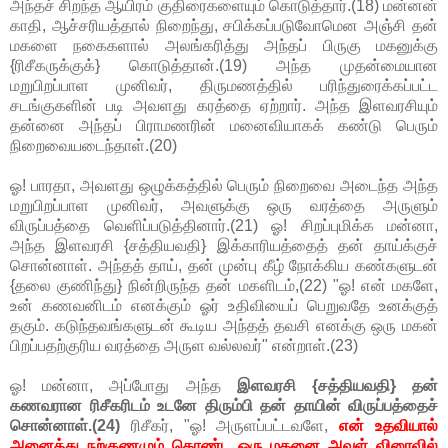
அந்தச் சிறந்த ஆயிரம் குதிரைகளையும் கொடுத்தார்.(18) மன்னன்
காதி, ஆச்சரியத்தால் நிறைந்து, சபிக்கப்படுவோமென அஞ்சி தன்
மகளை நகைகளால் அலங்கரித்து அந்தப் பிருகு மகனுக்கு
{ரிசீகருக்குக்} கொடுத்தான்.(19) அந்த முதன்மையான
மறுபிறப்பாள முனிவர், திருமணத்தில் பரிந்துரைக்கப்பட்ட
சடங்குகளின் படி அவளது கரத்தை ஏற்றார். அந்த இளவரசியும்
தன்னை அந்தப் பிராமணரின் மனைவியாகக் கண்டு பெரும்
நிறைவையடைந்தாள்.(20)
ஓ! பாரதா, அவளது ஒழுக்கத்தில் பெரும் நிறைவை அடைந்த அந்த
மறுபிறப்பாள முனிவர், அவளுக்கு ஒரு வரத்தை அருளும்
விருப்பத்தை வெளிப்படுத்தினார்.(21) ஓ! சிறப்புமிக்க மன்னா,
அந்த இளவரசி {சத்தியவதி} இக்காரியத்தைத் தன் தாய்க்குச்
சொன்னாள். அந்தத் தாய், தன் முன்பு கீழ் நோக்கிய கண்களுடன்
{தலை குணிந்து} நின்றிருந்த தன் மகளிடம்,(22) "ஓ! என் மகளே,
உன் கணவனிடம் எனக்கும் ஓர் உதிவியைப் பெறுவதே உனக்குத்
தகும். கடுந்தவங்களுடன் கூடிய அந்தத் தவசி எனக்கு ஒரு மகன்
பிறப்பதற்குரிய வரத்தை அருள வல்லவர்" என்றாள்.(23)
ஓ! மன்னா, அப்போது அந்த
இளவரசி {சத்தியவதி} தன்
கணவரான ரிசீகரிடம் உடனே திரும்பி தன் தாயின் விருப்பத்தைச்
சொன்னாள்.(24)
ரிசீகர், "ஓ! அருளப்பட்டவளே,
என் உதவியால்
அனைத்து நற்குணமும் கொண்ட ஒரு மகனை அவள் விரைவில்