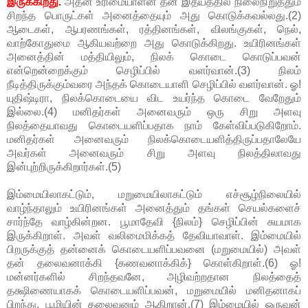
இருக்கிறது.
அதன் உரிமையாளன் தன் இதயத்தில் நிலைநிறுத்தும்
சிறந்த பொருட்கள் அனைத்தையும் அது கொடுக்கவல்லது.(2)
ஆடைகள், ஆபரணங்கள், ரத்தினங்கள், விலங்குகள், நெல்,
வாற்கோதுமை ஆகியவற்றை அது கொடுக்கிறது. உயிரினங்கள்
அனைத்தின் மத்தியிலும், நிலக் கொடை கொடுப்பவன்
என்றென்றைக்கும் செழிப்பில் வளர்வான்.(3) நிலம்
நீடித்திருக்கும்வரை அந்தக் கொடையாளி செழிப்பில் வளர்வான். ஓ!
யுதிஷ்டிரா, நிலக்கொடையை விட உயர்ந்த கொடை வேறேதும்
இல்லை.(4) மனிதர்கள் அனைவரும் ஒரு சிறு அளவு
நிலத்தையாவது கொடையளிப்பதாக நாம் கேள்விப்படுகிறோம்.
மனிதர்கள் அனைவரும் நிலக்கொடையளித்திருப்பதாலேயே
அவர்கள் அனைவரும் சிறு அளவு நிலத்திலாவது
இன்புற்றிருக்கிறார்கள்.(5)
இம்மையிலாகட்டும், மறுமையிலாகட்டும் எச்சூழ்நிலையில்
வாழ்ந்தாலும் உயிரினங்கள் அனைத்தும் தங்கள் செயல்களைச்
சார்ந்தே வாழ்கின்றன. பூமாதேவி {நிலம்} செழிப்பின் சுயமாக
இருக்கிறாள். அவள் வலிமைமிக்கத் தேவியாவாள். இம்மையில்
பிறருக்குத் தன்னைக் கொடையளிப்பவனை (மறுமையில்) அவள்
தன் தலைவனாக்கி {கணவனாக்கிக்} கொள்கிறாள்.(6) ஓ!
மன்னர்களில் சிறந்தவனே, அழிவற்றதான நிலத்தைத்
தக்ஷிணையாகக் கொடையளிப்பவன், மறுமையில் மனிதனாகப்
பிறந்து, பூமியின் தலைவனும் ஆகிறான்.(7) இம்மையில் ஒருவன்