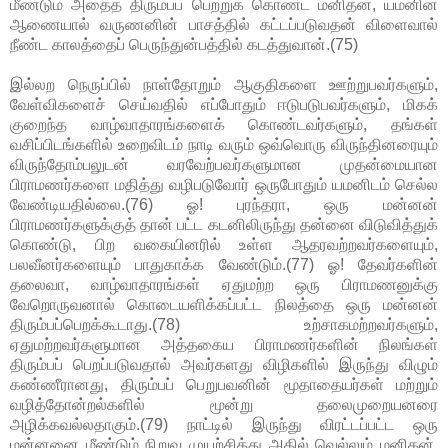
மீண்டும் அதைத் திரும்பப் பெற்றுக் கொண்ட மனிதன், யமனின்
ஆணையால் வருணனின் பாசத்தில் கட்டப்படுவதன் விளைவால்
நீண்ட காலத்தைப் பெருந்துன்பத்தில் கடத்துவான்.(75)
இல்லற நெருப்பில் நாள்தோறும் ஆகுதிகளை ஊற்றுபவர்களும்,
வேள்விகளைச் செய்வதில் எப்போதும் ஈடுபடுபவர்களும், மிகக்
குறைந்த வாழ்வாதாரங்களைக் கொண்டவர்களும், தங்கள்
வசிப்பிடங்களில் உறைவிடம் நாடி வரும் ஒவ்வொரு விருந்தினரையும்
விருந்தோம்பலுடன் வரவேற்பவர்களுமான முதன்மையான
பிராமணர்களை மதித்து வழிபடுவோர் ஒருபோதும் யமனிடம் செல்ல
வேண்டியதில்லை.(76) ஓ! புரந்தரா, ஒரு மன்னன்
பிராமணர்களுக்குத் தான் பட்ட கடனிலிருந்து தன்னை விடுவித்துக்
கொண்டு, பிற வகையினரில் உள்ள ஆதரவற்றவர்களையும்,
பலவீனர்களையும் பாதுகாக்க வேண்டும்.(77) ஓ! தேவர்களின்
தலைவா, வாழ்வாதாரங்கள் ஏதுமற்ற ஒரு பிராமணனுக்கு
வேறொருவனால் கொடையளிக்கப்பட்ட நிலத்தை ஒரு மன்னன்
திரும்பப்பெறக்கூடாது.(78) உற்சாகமற்றவர்களும்,
ஏதுமற்றவர்களுமான அத்தகைய பிராமணர்களின் நிலங்கள்
திரும்பப் பெறப்படுவதால் அவர்களது விழிகளில் இருந்து விழும்
கண்ணீரானது, திரும்பப் பெறுபவனின் மூதாதையர்கள் மற்றும்
வழித்தோன்றல்களில் மூன்று தலைமுறையனரை
அழிக்கவல்லதாகும்.(79) நாட்டில் இருந்து விரட்டப்பட்ட ஒரு
மன்னனை மீண்டும் நிறுவ முயற்சித்து அதில் வெல்லும் மனிதன்,