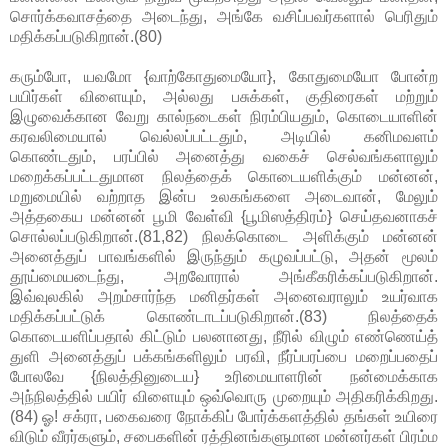
சொர்க்கவாசத்தை அடைந்து, அங்கே வசிப்பவர்களால் பெரிதும்
மதிக்கப்படுகிறான்.(80)
கரும்போ, யவமோ {வாற்கோதுமையோ}, கோதுமையோ போன்ற
பயிர்கள் விளையும், அல்லது பசுக்கள், குதிரைகள் மற்றும்
இழுவைக்கான வேறு கால்நடைகள் நிரம்பியதும், கொடையாளின்
கரவலிமையால் வெல்லப்பட்டதும், அடியில் கனிமவளம்
கொண்டதும், பரப்பில் அனைத்து வகைச் செல்வங்களாலும்
மறைக்கப்பட்டதுமான நிலத்தைக் கொடையளிக்கும் மன்னன்,
மறுமையில் வற்றாத இன்ப உலகங்களை அடைவான், மேலும்
அத்தகைய மன்னன் பூமி வேள்வி {பூமிஸத்திரம்} செய்தவனாகச்
சொல்லப்படுகிறான்.(81,82) நிலக்கொடை அளிக்கும் மன்னன்
அனைத்துப் பாவங்களில் இருந்தும் கழுவப்பட்டு, அதன் மூலம்
தூய்மையடைந்து, அறவோரால் அங்கீகரிக்கப்படுகிறான்.
இவ்வுலகில் அறம்சார்ந்த மனிதர்கள் அனைவராலும் உயர்வாக
மதிக்கப்பட்டுக் கொண்டாடப்படுகிறான்.(83) நிலத்தைக்
கொடையளிப்பதால் கிட்டும் பலனானது, நீரில் விழும் எண்ணெய்த்
துளி அனைத்துப் பக்கங்களிலும் பரவி, நீர்ப்பரப்பை மறைப்பதைப்
போலவே {நிலத்தினுடைய} உரிமையாளரின் நன்மைக்காக
அந்நிலத்தில் பயிர் விளையும் ஒவ்வொரு முறையும் அதிகரிக்கிறது.
(84) ஓ! சக்ரா, பகைவரை நோக்கிப் போர்க்களத்தில் தங்கள் உயிரை
விடும் வீரர்களும், சபைகளின் ரத்தினங்களுமான மன்னர்கள் பிரம்ம