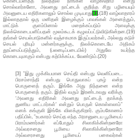
கொடையளித்த நிலத்தில் நாங்கள் வாழ்கிறோம்" என்று
சொல்வார்களோ, அவனது நாட்டைக் குறித்த சிறு பழியையும்
அவனுடைய எதிரிகளாலும் சொல்ல முடியாது
[3]
.(18) வாழ்வாதாரம்
இல்லாததால் ஒரு மனிதன் இழைக்கும் பாவங்கள் அனைத்தும்,
மாட்டுக் குளம்பினால் மறைக்கப்படும் அளவுக்கு
நிலக்கொடையளிப்பதன் மூலம்கூடக் கழுவப்பட்டுவிடுகின்றன.(19)
தங்கள் செயல்பாடுகளில் வஞ்சகமாக இருப்பவர்கள், அல்லது கடுச்
செயல் புரியும் மன்னர்களுக்கு, நிலக்கொடையே அதிகம்
தூய்மைப்படுத்தும், (பலனடிப்படையில்) அதுவே உயர்ந்த
கொடையுமாகும் என்பது கற்பிக்கப்பட வேண்டும்.(20)
[3] "இது முக்கியமான செய்தி என்பது வெளிப்படை.
பிரசம்சாந்தி என்பது பொதுவாகப் புகழ் என்ற
பொருளைத் தரும். இங்கே அது நிந்தனை என்ற
பொருளைத் தரும். இதில் வரும் இரண்டாவது வரிக்கு
‘அவனது எதிரிகள் அவனது நாட்டைத் தாக்கத்
துணிய மாட்டார்கள்’ என்றும் பொருள் கொள்ளலாம்"
எனக் கங்குலி இங்கே விளக்குகிறார். கும்பகோணம்
பதிப்பில், "உபகாரம் செய்த எந்த அரசனுடைய பூமியைப்
பிராம்மணர்கள் எப்போதும் சிலாகிக்கின்றனரோ
அவ்வரசனது பூமியை சிலாகிக்கின்றனரோ
அவ்வசரசனது பூமியைப் பகைவர்கள்