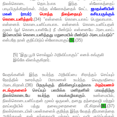
நிலக்கொடை தொடர்பாக இந்த ஸ்லோகத்தைப்
பாடியிருக்கிறார்கள். அந்த ஸ்லோகத்தைக் கேட்ட
ஜமதக்னியின்
மகன் (ராமர்)
மொத்த நிலத்தையும்
கசியபருக்குக்
கொடையளித்தார்.
(34) "என்னைக் கொடையாகப் பெறுவாயாக.
என்னைக் கொடையளிப்பாயாக. என்னைக் கொடையளிப்பதன்
மூலம் (ஓ! கொடையாளியே) நீ மீண்டும் என்னையே அடைவாய்.
இம்மையில் கொடையளித்தது மறுமையில் மீண்டும் அடையப்படும்"
என்பதே நான் குறிப்பிடும் ஸ்லோகமாகும்
[5]
.(35)
[5] "இது பூமி சொல்லும் அறிவிப்பாகும்" எனக் கங்குலி
இங்கே விளக்குகிறார்.
வேதங்களின் இந்த உயர்ந்த அறிவிப்பை சிராத்தம் செய்யும்
நேரத்தில் உரைக்கும் பிராமணன் உயர்ந்த வெகுமதியை
அடைகிறான்.(36)
பிறருக்குத் தீங்கிழைப்பதற்காக
அதர்வணச்
சடங்குகளைச்
செய்யும் பலமிக்க மனிதனின் பாவத்திற்கு
நிலக்கொடையே உயர்ந்த பாவக்கழிவாகும்.
உண்மையில்,
நிலக்கொடையளிப்பதன் மூலம் ஒருவன், தனது தந்தைவழி மற்றும்
தாய்வழியில் பத்து தலைமுறைகளை மீட்கிறான்
[6]
.(37)
நிலக்கொடையின் பலன்களைக் குறித்த இந்த வேதத் தீர்மானத்தை
அறிந்தவன், தன் தந்தைவழி மற்றும் தாய் வழி குடும்பங்கள்