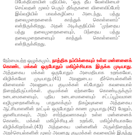
பிபேக்திப்ராயின் பதிப்பில், "ஒரு தீய வேள்வியைச்
செய்வதன் மூலம் பெரும் தீங்குகளை விளைவிப்போர்
இவ்வழியில் பாவக்கழிப்பை அடைந்து, பத்து
தலைமுறைகளைக் காத்துக் கொள்ளலாம்"
என்றிருக்கிறது. அதன் அடிக்குறிப்பில் "முந்தைய
பத்து தலைமுறைகளையும், பிந்தைய பத்து
தலைமுறைகளையும் காத்துக் கொள்ளலாம்"
என்றிருக்கிறது.
நேர்மையற்ற ஒழுக்கமும்,
நாத்திக நம்பிக்கையும் உள்ள மன்னனைக்
கொண்ட மக்கள் ஒருபோதும் மகிழ்ச்சியாக இருக்க முடியாது.
அத்தகைய மக்கள் ஒருபோதும் அமைதியாக உறங்கவோ,
விழிக்கவோ முடியாது.(41) அவனுடைய தீச்செயல்களின்
விளைவால் அவனுடைய குடிமக்கள் எப்போதும் கவலையால்
நிறைந்திருப்பார்கள். குடிமக்கள் ஏற்கனவே கொண்டிருக்கும்
உடைமைகளையும், புதிய உடைமைகளையும் சட்டப்பூர்வமான
வழிமுறைகளின்படி பாதுகாக்கும் நிகழ்வுகளை அத்தகைய
ஆட்சியாளனின் நாட்டில் ஒருபோதும் காண முடியாது.(42) மேலும்,
ஞானியாகவும், அறம் சார்ந்தவனாகவும் உள்ள மன்னனைக்
கொண்ட மக்கள் மகிழ்ச்சியுடன் உறங்கி, மகிழ்ச்சியாகவே
விழிக்கிறார்கள்.(43) அத்தகைய மன்னனின் அருள்நிறைந்த
அறச்செயல்களின் மூலம் அவனது குடிமக்கள் கவலையில் இருந்து