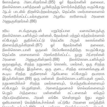
லோகத்தை அடைகிறார்கள்.(85) ஓ! தேவர்களின் தலைவா,
நிலக்கொடையளித்தவன் பூமிலிருந்து சொர்க்கத்திற்கு வரும்போது
ஆடல் பாடலில் திறன்பெற்றவர்களும், தெய்வீக மலர்மாலைகளால்
அலங்கரிக்கப்பட்டவர்களுமான அழகிய காரிகையர் அவனை
அணுகுகிறார்கள்.(86)
உரிய சடங்குகளுடன் மறுபிறப்பாள வகையினருக்கு
நிலக்கொடையளிக்கும் மன்னன், தேவர்கள் மற்றும் கந்தர்வர்களால்
எப்போதும் துதிக்கப்பட்டு தெய்வீக அருள் உலகங்களில்
திளைத்திருக்கிறான்.(87) ஓ! தேவர்களின் தலைவா,
நிலக்கொடையாளி ஒருவன் பிரம்மலோகத்திற்கு உயரும்போது
தெய்வீக மாலைகளால் அலங்கரிக்கப்பட்ட நூறு அப்சரஸ்கள்
அவனை அணுகுகின்றனர்.(88) நிலக்கொடையளிக்கும்
ஒருவனுக்கு, சிறந்த நறுமணம் கொண்ட மலர்கள், ஒரு சிறந்த
சங்கு, சிறந்த இருக்கை, ஒரு குடை, சிறந்த வாகனங்களுடன்
கூடிய சிறந்த குதிரைகள் ஆகியவை எப்போதும் தயாராக
இருக்கின்றன.(89) ஒரு மன்னன் நிலக்கொடையளிப்பதன் மூலம்,
நறுமணமிக்கச் சிறந்த மலர்களையும், பொற்குவியல்களையும்
எப்போதும் பெறுகிறான். அனைத்துவகைச் செல்வங்களையும்
பெறும் அத்தகைய மன்னனின் கட்டளைகள் எங்கும்
மீறப்படுவதில்லை, அவன் எங்கே சென்றாலும் {ஜய எனும்
ஒலியாலான} வெற்றிக்கூச்சல்கள் மட்டுமே அவனை வாழ்த்திக்