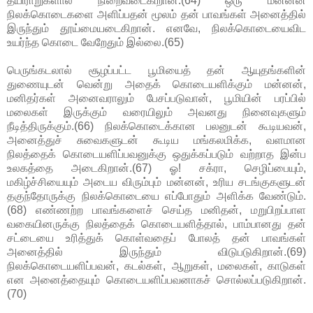
தயிராறுகளால் நிறைவடைகிறான்.(64) ஒரு மன்னன்
நிலக்கொடைகளை அளிப்பதன் மூலம் தன் பாவங்கள் அனைத்தில்
இருந்தும் தூய்மையடைகிறான். எனவே, நிலக்கொடையைவிட
உயர்ந்த கொடை வேறேதும் இல்லை.(65)
பெருங்கடலால் சூழப்பட்ட பூமியைத் தன் ஆயுதங்களின்
துணையுடன் வென்று அதைக் கொடையளிக்கும் மன்னன்,
மனிதர்கள் அனைவராலும் பேசப்படுவான், பூமியின் பரப்பில்
மலைகள் இருக்கும் வரையிலும் அவனது நினைவுகளும்
நீடித்திருக்கும்.(66) நிலக்கொடைக்கான பலனுடன் கூடியவன்,
அனைத்துச் சுவைகளுடன் கூடிய மங்கலமிக்க, வளமான
நிலத்தைக் கொடையளிப்பவனுக்கு ஒதுக்கப்படும் வற்றாத இன்ப
உலகத்தை அடைகிறான்.(67) ஓ! சக்ரா, செழிப்பையும்,
மகிழ்ச்சியையும் அடைய விரும்பும் மன்னன், உரிய சடங்குகளுடன்
தகுந்தோருக்கு நிலக்கொடையை எப்போதும் அளிக்க வேண்டும்.
(68) எண்ணற்ற பாவங்களைச் செய்த மனிதன், மறுபிறப்பாள
வகையினருக்கு நிலத்தைக் கொடையளித்தால், பாம்பானது தன்
சட்டையை உரித்துக் கொள்வதைப் போலத் தன் பாவங்கள்
அனைத்தில் இருந்தும் விடுபடுகிறான்.(69)
நிலக்கொடையளிப்பவன், கடல்கள், ஆறுகள், மலைகள், காடுகள்
என அனைத்தையும் கொடையளிப்பவனாகச் சொல்லப்படுகிறான்.
(70)