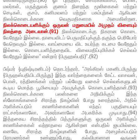
கொண்டிருக்கும்.(90) ஓ! புரந்தரா, சொர்க்கவாசம், பொன்,
மலர்கள், மருத்துவக் குணம் நிறைந்த மூலிகைகள் மற்றும்
செடிகள், குசம், கனிமவளம் மற்றும் பசும்புற்கள் ஆகியன
நிலக்கொடைக்கான வெகுமதிகளாக அமைகின்றன.
நிலக்கொடையளிக்கும் ஒருவன் மறுமையில் அமுதம் விளையும்
நிலத்தை அடைவான்.(91)
நிலக்கொடைக்கு நிகரான கொடை
வேறேதும் இல்லை. தாயைவிடப் பெருமதிப்புக்குத் தகுந்த பெரியோர்
வேறெவரும் இல்லை. வாய்மையை விட உயர்ந்த கடமை வேறேதும்
இல்லை. கொடையளித்ததைவிட விலைமதிப்புமிக்கச் செல்வம்
வேறேதும் இல்லை" என்றார் {பிருஹஸ்பதி}".(92)
பீஷ்மர் {யுதிஷ்டிரனிடம்} தொடர்ந்தார், "அங்கிரஸ் மகனிடமிருந்து
{பிருஹஸ்பதியிடமிருந்து} இந்த வார்த்தைகளைக் கேட்ட வாசவன்,
பொன், ரத்தினங்கள் மற்றும் பல்வேறு வகைச் செல்வங்களுடன்
கூடிய மொத்த பூமியையும் அவருக்குக் கொடையளித்தான்.(93)
நிலக்கொடைக்கான பலன்களை அறிவிக்கும் இந்த
ஸ்லோகங்களைச் சிராத்த நிகழ்வின் போது உரைத்தால், அதில்
அளிக்கப்படும் காணிக்கைகளின் எந்தப் பகுதியையும்
ராட்சசர்களாலோ, அசுரர்களாலோ அபகரிக்க முடியாது.(94)
இத்தகைய சிராத்தத்தில் பித்ருக்களுக்கு ஒருவன் அளிக்கும்
காணிக்கைகள் வற்றாதவை ஆகின்றன என்பதில் ஐயமில்லை.
எனவே, சிராத்த நிகழ்வுகளின் போது, அழைக்கப்படும்
பிராமணர்கள் உண்ணும்போது, கல்விமானான ஒருவன்