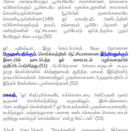
அவை மறையும்போதும் பூமியிலேயே கலக்கின்றன. நால்வகை
உயிரினங்களும் பூமியையே தங்கள் மூலக்கூறுகளின் சாரமாகக்
கொண்டிருக்கின்றன {பூமியின் குணங்களையே
கொண்டிருக்கின்றன}.(49) ஓ! ஏகாதிபதி, அண்டத்தின்
உயிரினங்களுக்குத் தாயும், தந்தையும் பூமியே ஆவாள். ஓ!
மனிதர்களின் ஆட்சியாளா, பூமியோடு ஒப்பிடத்தக்க பூதம்
வேறேதும் கிடையாது.(50)
ஓ! யுதிஷ்டிரா, இது தொடர்பாகத் தேவ ஆசானான
பிருஹஸ்பதிக்கும்,
சொர்க்கத்தின் ஆட்சியாளனான
இந்திரனுக்கும்
இடையில் நடைபெற்ற ஓர் உரையாடல் பழங்கதையில்
குறிப்பிடப்படுகிறது.(51)
அபரிமிதமான கொடைகளுடன் கூடிய
நூறு வேள்விகளில் விஷ்ணுவைத் துதித்த மகவத் {இந்திரன்},
நாநயமிக்கவர்கள் அனைவரிலும் முதன்மையான பிருஹஸ்பதியிடம்
இந்தக் கேள்வியை முன்வைத்தான்.(52)
மகவத்,
"ஓ! சிறப்புமிக்கவரே, எக்கொடையை அளிப்பதன் மூலம்
ஒருவன் சொர்க்கத்திற்கு வருவதிலும், இன்பநிலையை
அடைவதிலும் வெல்கிறான்? ஓ! பேசுபவர்களில் முதன்மையானவரே,
உயர்ந்ததும், வற்றாததுமான பலனை உண்டாக்கவல்ல கொடையைக்
குறித்து எனக்குச் சொல்வீராக" என்று கேட்டான்".(53)
பீஷ்மர் தொடர்ந்தார், "தேவர்களின் தலைவனால் இவ்வாறு