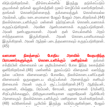
விடுபடுகிறார்கள். தீச்செயல்களில் இருந்து தடுக்கப்படும்
குடிமக்கள் தங்கள் ஒழுக்கத்தின் மூலம் செழிப்பில் வளர்கிறார்கள்.
தாங்கள் கொண்டுள்ளதைத் தக்கவைத்துக் கொள்ளவல்ல
அவர்கள், புதிய உடைமைகளை மேலும் மேலும் அடைகிறார்கள்.(44)
நிலக்கொடையளிக்கும் மன்னன் நற்பிறப்பைக் கொண்டவனாகக்
கருதப்படுகிறான். அவனே ஆண்மகனாகக் கருதப்படுகிறான்.
அவன் நண்பனுமாவான். அவன் தன் செயல்களில் அறம்
சார்ந்தவனாக இருக்கிறான். அவன் கொடையாளியாகவும்
இருக்கிறான். அவன் ஆற்றல் படைத்தவனாகவும் கருதப்படுகிறான்.
(45)
வளமான நிலத்தைப் போதிய அளவில் வேதமறிந்த
பிராமணர்களுக்குக் கொடையளிக்கும் மனிதர்கள்
தங்கள்
சக்தியின் விளைவால் பல சூரியர்களைப் போல இந்த உலகத்தில்
ஒளிர்கிறார்கள்.(46) மண்ணில் தூவப்படும் விதைகள் வளர்ந்து
நல்ல பயிராக விளைவதைப் போலவே, நிலக்கொடையளிப்பதன்
விளைவால் ஒருவனுடைய விருப்பங்கள் அனைத்தும் கனியும்
நிலையால் அவன் மகுடம் சூட்டப்படுகிறான்.(47) ஆதித்யன்,
வருணன், விஷ்ணு, பிரம்மன், சோமன், ஹுதாசனன் {அக்னி},
சிறப்புமிக்கவனும், திரிசூலபாணியுமான மஹாதேவன் ஆகியோர்
அனைவரும் நிலக்கொடையளிக்கும் மனிதனை மெச்சுகிறார்கள்.
(48) உயிரினங்கள் பூமியில் இருந்து உயிர்பெறுகின்றன, மேலும்