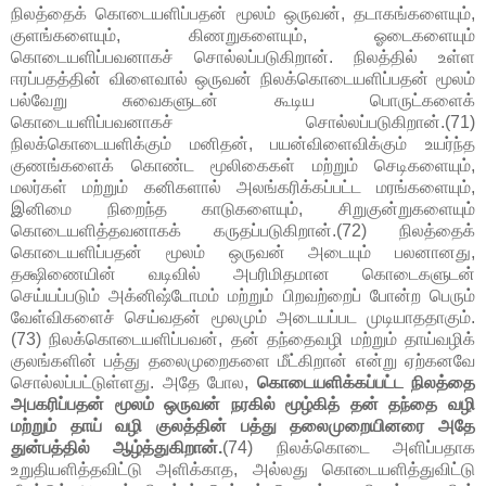
நிலத்தைக் கொடையளிப்பதன் மூலம் ஒருவன், தடாகங்களையும்,
குளங்களையும், கிணறுகளையும், ஓடைகளையும்
கொடையளிப்பவனாகச் சொல்லப்படுகிறான். நிலத்தில் உள்ள
ஈரப்பதத்தின் விளைவால் ஒருவன் நிலக்கொடையளிப்பதன் மூலம்
பல்வேறு சுவைகளுடன் கூடிய பொருட்களைக்
கொடையளிப்பவனாகச் சொல்லப்படுகிறான்.(71)
நிலக்கொடையளிக்கும் மனிதன், பயன்விளைவிக்கும் உயர்ந்த
குணங்களைக் கொண்ட மூலிகைகள் மற்றும் செடிகளையும்,
மலர்கள் மற்றும் கனிகளால் அலங்கரிக்கப்பட்ட மரங்களையும்,
இனிமை நிறைந்த காடுகளையும், சிறுகுன்றுகளையும்
கொடையளித்தவனாகக் கருதப்படுகிறான்.(72) நிலத்தைக்
கொடையளிப்பதன் மூலம் ஒருவன் அடையும் பலனானது,
தக்ஷிணையின் வடிவில் அபரிமிதமான கொடைகளுடன்
செய்யப்படும் அக்னிஷ்டோமம் மற்றும் பிறவற்றைப் போன்ற பெரும்
வேள்விகளைச் செய்வதன் மூலமும் அடையப்பட முடியாததாகும்.
(73) நிலக்கொடையளிப்பவன், தன் தந்தைவழி மற்றும் தாய்வழிக்
குலங்களின் பத்து தலைமுறைகளை மீட்கிறான் என்று ஏற்கனவே
சொல்லப்பட்டுள்ளது. அதே போல,
கொடையளிக்கப்பட்ட நிலத்தை
அபகரிப்பதன் மூலம் ஒருவன் நரகில் மூழ்கித் தன் தந்தை வழி
மற்றும் தாய் வழி குலத்தின் பத்து தலைமுறையினரை அதே
துன்பத்தில் ஆழ்த்துகிறான்.
(74) நிலக்கொடை அளிப்பதாக
உறுதியளித்தவிட்டு அளிக்காத, அல்லது கொடையளித்துவிட்டு