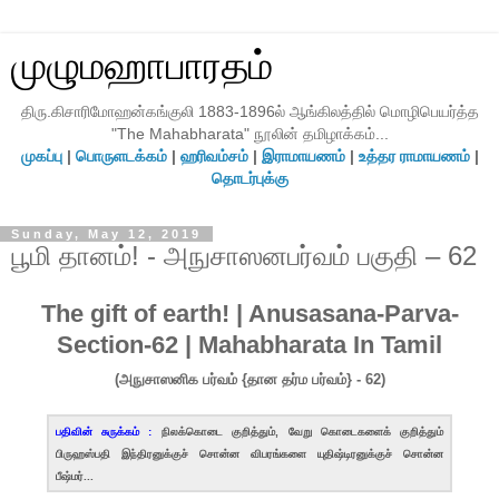
முழுமஹாபாரதம்
திரு.கிசாரிமோஹன்கங்குலி 1883-1896ல் ஆங்கிலத்தில் மொழிபெயர்த்த
"The Mahabharata" நூலின் தமிழாக்கம்...
முகப்பு
|
பொருளடக்கம்
|
ஹரிவம்சம்
|
இராமாயணம்
|
உத்தர ராமாயணம்
|
தொடர்புக்கு
Sunday, May 12, 2019
பூமி தானம்! - அநுசாஸனபர்வம் பகுதி – 62
The gift of earth! | Anusasana-Parva-
Section-62 | Mahabharata In Tamil
(அநுசாஸனிக பர்வம் {தான தர்ம பர்வம்} - 62)
பதிவின் சுருக்கம் :
நிலக்கொடை குறித்தும், வேறு கொடைகளைக் குறித்தும்
பிருஹஸ்பதி இந்திரனுக்குச் சொன்ன விபரங்களை யுதிஷ்டிரனுக்குச் சொன்ன
பீஷ்மர்...