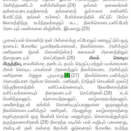
அளித்தவனிடம் வசிக்கின்றன.(24) தங்கள் தலைவர்கள்
நன்மையடைவதற்காகத் தங்களைத் துச்சமாக எண்ணிப்
போரிட்டுத் தங்கள் உயிரைப் போர்க்களத்தில் விட்டுப் பிரம்ம
லோகத்திற்கு உயர்ந்தவர்களும் கூட, நிலக்கொடையளிப்போர்
அடையும் பலன்களை விஞ்சிவிட இயலாது.(25)
முலைப்பால் கொண்டு தன் பிள்ளைக்கு எப்போதும் உணவூட்டும் ஒரு
தாயைப் போலவே பூமாதேவியானவள், நிலக்கொடை அளிக்கும்
மனிதனை {தான் கொண்டுள்ள} சுவைகள் அனைத்திலும்
நிறைவடையச் செய்கிறாள்.(26)
மிகக் கொடிய
மிருத்தியு,
வைகின்கர, தண்டம், தமம், நெருப்பு மற்றும் பயங்கரமான
மிகக் கொடிய பாவங்கள் அனைத்தும் நிலக்கொடை அளிக்கும்
மனிதனை அணுக முடியாது
[4]
.(27) நிலக்கொடையளிக்கும்
அமைதியான ஆன்மா கொண்ட மனிதன், (அந்தச் செயலின் மூலம்)
பித்ருலோகத்தில் வசிப்பவர்களையும், தேவலோகத்தில்
வசிப்பவர்களையும் நிறைவடையச் செய்கிறான்.(28) உடல்
மெலிந்தவனும், உற்சாகமற்றவனும், வாழ்வாதரமற்றவனும்,
பலவீனத்துடன் ஏங்கிக் கொண்டிருப்பவனுமான ஒருவனுக்கு
நிலக்கொடையளிக்கும் மனிதன், அவனுக்கு வாழ்வாதாரத்தை
வழங்குவதால் ஒரு வேள்வி செய்த பலனுக்கும், கௌரவத்துக்கும்
தகுந்தவனாகிறான்.(29) நிறைந்த மடியில் பால் வழியும் பசுவானது,
அன்புடன் தன் கன்றை நோக்கி ஓடுவதைப் போலவே உயர்ந்த