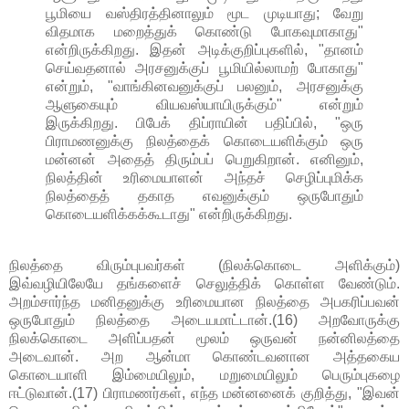
பூமியை வஸ்திரத்தினாலும் மூட முடியாது; வேறு
விதமாக மறைத்துக் கொண்டு போகவுமாகாது"
என்றிருக்கிறது. இதன் அடிக்குறிப்புகளில், "தானம்
செய்வதனால் அரசனுக்குப் பூமியில்லாமற் போகாது"
என்றும், "வாங்கினவனுக்குப் பலனும், அரசனுக்கு
ஆளுகையும் வியவஸ்யாயிருக்கும்" என்றும்
இருக்கிறது. பிபேக் திப்ராயின் பதிப்பில், "ஒரு
பிராமணனுக்கு நிலத்தைக் கொடையளிக்கும் ஒரு
மன்னன் அதைத் திரும்பப் பெறுகிறான். எனினும்,
நிலத்தின் உரிமையாளன் அந்தச் செழிப்புமிக்க
நிலத்தைத் தகாத எவனுக்கும் ஒருபோதும்
கொடையளிக்கக்கூடாது" என்றிருக்கிறது.
நிலத்தை விரும்புபவர்கள் (நிலக்கொடை அளிக்கும்)
இவ்வழியிலேயே தங்களைச் செலுத்திக் கொள்ள வேண்டும்.
அறம்சார்ந்த மனிதனுக்கு உரிமையான நிலத்தை அபகரிப்பவன்
ஒருபோதும் நிலத்தை அடையமாட்டான்.(16) அறவோருக்கு
நிலக்கொடை அளிப்பதன் மூலம் ஒருவன் நன்னிலத்தை
அடைவான். அற ஆன்மா கொண்டவனான அத்தகைய
கொடையாளி இம்மையிலும், மறுமையிலும் பெரும்புகழை
ஈட்டுவான்.(17) பிராமணர்கள், எந்த மன்னனைக் குறித்து, "இவன்