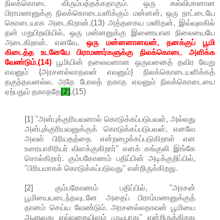
நிலக்கொடை விரும்பத்தக்கதாகும். ஒரு கல்விமானான
பிராமணனுக்கு நிலக்கொடையளிக்கும் மன்னன், ஒரு நாட்டையே
கொடையாக அடைகிறான்.(13) அத்தகைய மனிதன், இவ்வுலகில்
தன் மறுபிறவியில், ஒரு மன்னனுக்கு இணையான நிலையையே
அடைகிறான். எனவே,
ஒரு மன்னனானவன், தனக்குப் பூமி
கிடைத்த உடனேயே பிராமணர்களுக்கு நிலக்கொடை அளிக்க
வேண்டும்.(14)
பூமியின் தலைவனான ஒருவனைத் தவிர வேறு
எவனும் {அரசனல்லாதவன் எவனும்} நிலக்கொடையளிக்கத்
தகுந்தவனல்ல. அதே போலத் தகாத எவனும் நிலக்கொடையை
ஏற்பதும் தகாததே
[2]
.(15)
[1] "அன்புக்குரியவனால் கொடுக்கப்படுபவள், அல்லது
அன்புக்குரியவனுக்குக் கொடுக்கப்படுபவள், எனவே
அவள் பிரியதத்தை என்றழைக்கப்படுகிறாள் என
உரையாசிரியர் விளக்குகிறார்" எனக் கங்குலி இங்கே
சொல்கிறார். கும்பகோணம் பதிப்பின் அடிக்குறிப்பில்,
"பிரியமாகக் கொடுக்கப்படுவது" என்றிருக்கிறது.
[2] கும்பகோணம் பதிப்பில், "அரசன்
பூமியையடைந்தவுடனே அதைப் பிராம்மணனுக்குத்
தானம் செய்ய வேண்டும். அரசனல்லதாவன் பூமியை
ஆளுவது எவ்வகையிலும் முடியாது" என்றிருக்கிறது