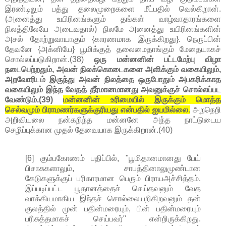
இரண்டிலும் பத்து தலைமுறைகளை மீட்பதில் வெல்கிறான்.
(அனைத்து உயிரினங்களும் தங்கள் வாழ்வாதாரங்களை
நிலத்திலேயே அடைவதால்) நிலமே அனைத்து உயிரினங்களின்
அசல் தோற்றுவாயாகும் {காரணமாக இருக்கிறது}. நெருப்பின்
தேவனே {அக்னியே} பூமிக்குத் தலைமைதாங்கும் மேதையாகச்
சொல்லப்படுகிறான்.(38)
ஒரு மன்னனின் பட்டமேற்பு விழா
நடைபெற்றதும், அவன் நிலக்கொடைகளை அளிக்கும் வகையிலும்,
அறவோரிடம் இருந்து அவன் நிலத்தை ஒருபோதும் அபகரிக்காத
வகையிலும் இந்த வேதத் தீர்மானமானது அவனுக்குச் சொல்லப்பட
வேண்டும்.(39)
மன்னனின் உரிமையில் இருக்கும் மொத்த
செல்வமும் பிராமணர்களுக்குரியது என்பதில் ஐயமில்லை.
அறநெறி
அறிவியலை நன்கறிந்த மன்னனே அந்த நாட்டுடைய
செழிப்புக்கான முதல் தேவையாக இருக்கிறான்.(40)
[6] கும்பகோணம் பதிப்பில், "பூமிதானமானது பேய்
பிசாசுகளாலும், சாபத்தினாலுமுண்டான
கேடுகளுக்குப் பரிகாரமான பெரும் பிராயஅச்சித்தம்.
இப்படிப்பட்ட பூதானத்தைச் செய்தவனும் வேத
வாக்கியமாகிய இந்தச் சொல்லையறிகிறவனும் தன்
குலத்தில் முன் பதின்மரையும், பின் பதின்மரையும்
பரிசுத்தமாகச் செய்பவர்" என்றிருக்கிறது.