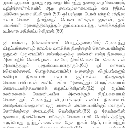
மூலம் ஒருவன், தனது மூதாதையரில் ஐந்து தலைமுறையினரையும்,
வழித்தோன்றல்களில் ஆறு தலைமுறைகளையும் என இந்தப்
பதினொருவரை மீட்கிறான்.(59) ஓ! புரந்தரா, பொன் மற்றும் ரத்தின
வளம் கொண்ட நிலத்தைக் கொடையளிக்கும் ஒருவன், தன்
பாவங்கள் அனைத்திலிருந்தும் தூய்மையடைந்து, சொர்க்கத்தில்
உயர்வாக மதிக்கப்படுகிறான்.(60)
ஓ! மன்னா, (விளைச்சலைப் பொறுத்தவரையில்) அனைத்து
விருப்பங்களையும் தரவல்ல வளமிக்க நிலத்தைக் கொடையளிக்கும்
ஒருவன் (மறுமையில்) மன்னர்களுக்கு மன்னன் என்ற நிலையை
அடைவதில் வெல்கிறான். எனவே, நிலக்கொடையே கொடைகள்
அனைத்திலும் முதன்மையானதாகும்.(61) ஓ! வாசவா,
(விளைச்சலைப் பொறுத்தவரையில்) அனைத்து விருப்பங்களும்
கனியும் நிலையால் மகுடம் சூட்டவல்ல நிலத்தைக்
கொடையளிப்பவன் உலகில் உள்ள அனைத்துப் பொருட்களையும்
கொடையளித்தவனாகக் கருதப்படுகிறான்.(62) ஓ! ஆயிரம்
கண்களைக் கொண்டவனே, அனைத்துச் சிறப்புகளையும்
கொண்டதும், அனைத்து விருப்பங்களும் கனியும் நிலையைக்
கொடுக்கவல்லதுமான ஒரு பசுவைக் கொடையளிக்கும் மனிதன்,
சொர்க்கத்தை அடைவதில் வெல்கிறான்.(63) ஓ! தேவர்களின்
தலைவா, நிலக்கொடையளிக்கும் கொடையாளி, சொர்க்கத்திற்கு
வரும்போது, நூற்றுக்கணக்கான தேனாறுகள், நெய், பால் மற்றும்