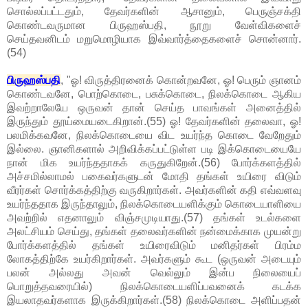
சொல்லப்பட்டதும், தேவர்களின் ஆசானும், பெருஞ்சக்தி
கொண்டவருமான பிருஹஸ்பதி, நூறு வேள்விகளைச்
செய்தவனிடம் மறுமொழியாக இவ்வார்த்தைகளைச் சொன்னார்.
(54)
பிருஹஸ்பதி
, "ஓ! விருத்திரனைக் கொன்றவனே, ஓ! பெரும் ஞானம்
கொண்டவனே, பொற்கொடை, பசுக்கொடை, நிலக்கொடை ஆகிய
இவற்றாலேயே ஒருவன் தான் செய்த பாவங்கள் அனைத்தில்
இருந்தும் தூய்மையடைகிறான்.(55) ஓ! தேவர்களின் தலைவா, ஓ!
பலமிக்கவனே, நிலக்கொடையை விட உயர்ந்த கொடை வேறேதும்
இல்லை. ஞானிகளால் அறிவிக்கப்பட்டுள்ள படி இக்கொடையையே
நான் மிக உயர்ந்ததாகக் கருதுகிறேன்.(56) போர்க்களத்தில்
அச்சமில்லாமல் பகைவர்களுடன் மோதி தங்கள் உயிரை விடும்
வீரர்கள் சொர்க்கத்திற்கு வருகிறார்கள். அவர்களின் கதி எவ்வளவு
உயர்ந்ததாக இருந்தாலும், நிலக்கொடையளிக்கும் கொடையாளியை
அவற்றில் எதனாலும் விஞ்சமுடியாது.(57) தங்கள் உடல்களை
அலட்சியம் செய்து, தங்கள் தலைவர்களின் நன்மைக்காக முயன்று
போர்க்களத்தில் தங்கள் உயிரைவிடும் மனிதர்கள் பிரம்ம
லோகத்திற்கே உயர்கிறார்கள். அவர்களும் கூட (ஒருவன் அடையும்
பலன் அல்லது அவன் வெல்லும் இன்ப நிலையைப்
பொறுத்தவரையில்) நிலக்கொடையளிப்பவனைக் கடக்க
இயலாதவர்களாக இருக்கிறார்கள்.(58) நிலக்கொடை அளிப்பதன்