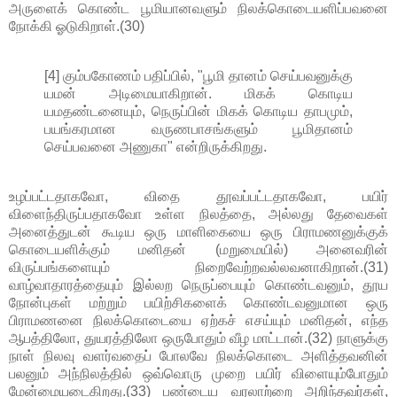
அருளைக் கொண்ட பூமியானவளும் நிலக்கொடையளிப்பவனை
நோக்கி ஓடுகிறாள்.(30)
[4] கும்பகோணம் பதிப்பில், "பூமி தானம் செய்பவனுக்கு
யமன் அடிமையாகிறான். மிகக் கொடிய
யமதண்டனையும், நெருப்பின் மிகக் கொடிய தாபமும்,
பயங்கரமான வருணபாசங்களும் பூமிதானம்
செய்பவனை அணுகா" என்றிருக்கிறது.
உழப்பட்டதாகவோ, விதை தூவப்பட்டதாகவோ, பயிர்
விளைந்திருப்பதாகவோ உள்ள நிலத்தை, அல்லது தேவைகள்
அனைத்துடன் கூடிய ஒரு மாளிகையை ஒரு பிராமணனுக்குக்
கொடையளிக்கும் மனிதன் (மறுமையில்) அனைவரின்
விருப்பங்களையும் நிறைவேற்றவல்லவனாகிறான்.(31)
வாழ்வாதாரத்தையும் இல்லற நெருப்பையும் கொண்டவனும், தூய
நோன்புகள் மற்றும் பயிற்சிகளைக் கொண்டவனுமான ஒரு
பிராமணனை நிலக்கொடையை ஏற்கச் எசய்யும் மனிதன், எந்த
ஆபத்திலோ, துயரத்திலோ ஒருபோதும் வீழ மாட்டான்.(32) நாளுக்கு
நாள் நிலவு வளர்வதைப் போலவே நிலக்கொடை அளித்தவனின்
பலனும் அந்நிலத்தில் ஒவ்வொரு முறை பயிர் விளையும்போதும்
மேன்மையடைகிறது.(33) பண்டைய வரலாற்றை அறிந்தவர்கள்,