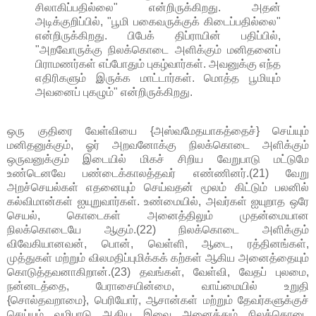
சிலாகிப்பதில்லை" என்றிருக்கிறது. அதன்
அடிக்குறிப்பில், "பூமி பகைவருக்குக் கிடைப்பதில்லை"
என்றிருக்கிறது. பிபேக் திப்ராயின் பதிப்பில்,
"அறவோருக்கு நிலக்கொடை அளிக்கும் மனிதனைப்
பிராமணர்கள் எப்போதும் புகழ்வார்கள். அவனுக்கு எந்த
எதிரிகளும் இருக்க மாட்டார்கள். மொத்த பூமியும்
அவனைப் புகழும்" என்றிருக்கிறது.
ஒரு குதிரை வேள்வியை {அஸ்வமேதயாகத்தைச்} செய்யும்
மனிதனுக்கும், ஓர் அறவனோக்கு நிலக்கொடை அளிக்கும்
ஒருவனுக்கும் இடையில் மிகச் சிறிய வேறுபாடு மட்டுமே
உண்டெனவே பண்டைக்காலத்தவர் எண்ணினர்.(21) வேறு
அறச்செயல்கள் எதனையும் செய்வதன் மூலம் கிட்டும் பலனில்
கல்விமான்கள் ஐயுறுவார்கள். உண்மையில், அவர்கள் ஐயுறாத ஒரே
செயல், கொடைகள் அனைத்திலும் முதன்மையான
நிலக்கொடையே ஆகும்.(22) நிலக்கொடை அளிக்கும்
விவேகியானவன், பொன், வெள்ளி, ஆடை, ரத்தினங்கள்,
முத்துகள் மற்றும் விலமதிப்புமிக்கக் கற்கள் ஆகிய அனைத்தையும்
கொடுத்தவனாகிறான்.(23) தவங்கள், வேள்வி, வேதப் புலமை,
நன்னடத்தை, பேராசையின்மை, வாய்மையில் உறுதி
{சொல்தவறாமை}, பெரியோர், ஆசான்கள் மற்றும் தேவர்களுக்குச்
செய்யும் வழிபாடு ஆகிய இவை அனைத்தும் நிலக்கொடை