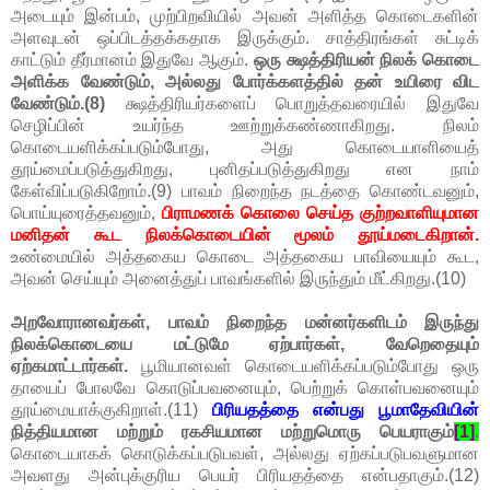
அடையும் இன்பம், முற்பிறவியில் அவன் அளித்த கொடைகளின்
அளவுடன் ஒப்பிடத்தக்கதாக இருக்கும். சாத்திரங்கள் சுட்டிக்
காட்டும் தீர்மானம் இதுவே ஆகும்.
ஒரு க்ஷத்திரியன் நிலக் கொடை
அளிக்க வேண்டும், அல்லது போர்க்களத்தில் தன் உயிரை விட
வேண்டும்.(8)
க்ஷத்திரியர்களைப் பொறுத்தவரையில் இதுவே
செழிப்பின் உயர்ந்த ஊற்றுக்கண்ணாகிறது. நிலம்
கொடையளிக்கப்படும்போது, அது கொடையாளியைத்
தூய்மைப்படுத்துகிறது, புனிதப்படுத்துகிறது என நாம்
கேள்விப்படுகிறோம்.(9) பாவம் நிறைந்த நடத்தை கொண்டவனும்,
பொய்யுரைத்தவனும்,
பிராமணக் கொலை செய்த குற்றவாளியுமான
மனிதன் கூட நிலக்கொடையின் மூலம் தூய்மடைகிறான்.
உண்மையில் அத்தகைய கொடை அத்தகைய பாவியையும் கூட,
அவன் செய்யும் அனைத்துப் பாவங்களில் இருந்தும் மீட்கிறது.(10)
அறவோரானவர்கள், பாவம் நிறைந்த மன்னர்களிடம் இருந்து
நிலக்கொடையை மட்டுமே ஏற்பார்கள், வேறெதையும்
ஏற்கமாட்டார்கள்.
பூமியானவள் கொடையளிக்கப்படும்போது ஒரு
தாயைப் போலவே கொடுப்பவனையும், பெற்றுக் கொள்பவனையும்
தூய்மையாக்குகிறாள்.(11)
பிரியதத்தை என்பது பூமாதேவியின்
நித்தியமான மற்றும் ரகசியமான மற்றுமொரு பெயராகும்
[1]
.
கொடையாகக் கொடுக்கப்படுபவள், அல்லது ஏற்கப்படுபவளுமான
அவளது அன்புக்குரிய பெயர் பிரியதத்தை என்பதாகும்.(12)