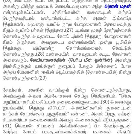
(26) வேள்வித் தீயில் ஊற்றப்பட்ட ஆகுதிகளால் அமைந்தவனும்,
அகன்று விரிந்த வாயைக் கொண்டவனுமான அந்த
அசுரன் மதன்
என்றழைக்கப்பட்டான். மந்திரங்களின் துணையுடன் அந்தப்
பெருந்தவசியால் உண்டாக்கப்பட்ட அந்த அசுரன் இவ்வாறே
இருந்தான். அவனது வாயில் நூறு யோஜனைகள் தொலைவுக்கு
நீளும் ஆயிரம் பற்கள் இருந்தன.(27) பயங்கர முகத் தோற்றத்தைக்
கொண்டிருந்த அவனுடைய கோரப் பற்கள் இருநூறு யோஜனைகள்
நீளம் இருந்தன. அவனுடைய கன்னங்களில் ஒன்று பூமியில்
இருந்தது, மற்றொன்று சொர்க்கங்களைத் தொட்டுக்
கொண்டிருந்தது.(28) உண்மையில், வாசவனுடன் கூடிய தேவர்கள்
அனைவரும்,
லேவியாதனத்தின் {பெரிய மீன் ஒன்றின்}
அகன்று
திறந்திருக்கும் வாய்க்குள் நுழையப் போகும் மீன்களைப் போல
அந்தப் பேரசுரனின் நாவின் அடிப்பாகத்தில் {தொண்டையில்} நின்று
கொண்டிருந்தனர்.(29)
தேவர்கள், மதனின் வாய்க்குள் நின்று கொண்டிருந்தபோது,
அவர்களுள் அவசர ஆசலோசனை செய்து இந்திரனிடம், "இந்த
மறுபிறப்பாளரிடம் மதிப்புடன் தலைவணங்குவாயாக.(30) அனைத்து
ஐயங்களில் இருந்து விடுபட்டு, அஸ்வினிகளின் துணையுடன்
நாங்கள் சோமத்தைப் பருகுவோம்" என்றனர். அதன் பிறகு, சக்ரன்
சியவனரிடம் தலைவணங்கி அவரது ஆணைக்குக் கீழ்ப்படிந்தான்.
(31) இவ்வாறே சியவனர், அஸ்வினிகளைப் பிற தேவர்களுடன்
சேர்ந்து சோமம் பருகுபவர்களாக்கினார். மதனைத் திருப்பி