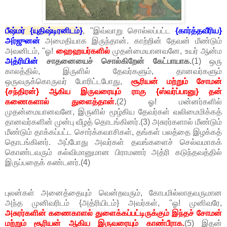
பீஷ்மர் {யுதிஷ்டிரனிடம்}
, "இவ்வாறு சொல்லப்பட்ட
{கார்த்தவீரிய}
அர்ஜுனன்
அமைதியாக இருந்தான். காற்றின் தேவன் மீண்டும்
அவனிடம், "ஓ!
ஹைஹயர்களில்
முதன்மையானவனே, உயர் ஆன்ம
அத்ரியின்
சாதனையைச் சொல்கிறேன் கேட்பாயாக.
(1) ஒரு
காலத்தில், இருளில் தேவர்களும், தானவர்களும்
ஒருவருக்கொருவர் போரிட்டபோது,
சூரியன் மற்றும் சோமன்
{சந்திரன்} ஆகிய இருவரையும் ராகு {ஸ்வர்ப்பானு} தன்
கணைகளால் துளைத்தான்.
(2) ஓ! மன்னர்களில்
முதன்மையானவனே, இருளில் மூழ்கிய தேவர்கள் வலிமைமிக்கத்
தானவர்களின் முன்பு வீழத் தொடங்கினர்.(3) அசுரர்களால் மீண்டும்
மீண்டும் தாக்கப்பட்ட சொர்க்கவாசிகள், தங்கள் பலத்தை இழக்கத்
தொடங்கினர். அப்போது அவர்கள் தவங்களைச் செல்வமாகக்
கொண்டவரும் கல்விமானுமான பிராமணர் அத்ரி கடுந்தவத்தில்
இருப்பதைக் கண்டனர்.(4)
புலன்கள் அனைத்தையும் வென்றவரும், கோபமில்லாதவருமான
அந்த முனிவரிடம் {அத்ரியிடம்} அவர்கள், "ஓ! முனிவரே,
அசுரர்களின் கணைகாளல் துளைக்கப்பட்டிருக்கும் இந்தச் சோமன்
மற்றும் சூரியன் ஆகிய இருவரையும் காண்பீராக.
(5) இதன்