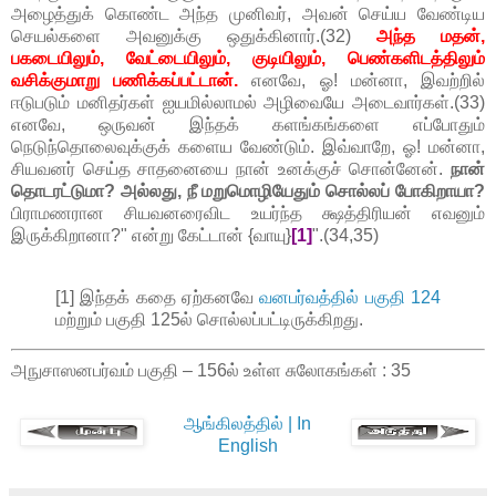
அழைத்துக் கொண்ட அந்த முனிவர், அவன் செய்ய வேண்டிய
செயல்களை அவனுக்கு ஒதுக்கினார்.(32)
அந்த மதன்,
பகடையிலும், வேட்டையிலும், குடியிலும், பெண்களிடத்திலும்
வசிக்குமாறு பணிக்கப்பட்டான்.
எனவே, ஓ! மன்னா, இவற்றில்
ஈடுபடும் மனிதர்கள் ஐயமில்லாமல் அழிவையே அடைவார்கள்.(33)
எனவே, ஒருவன் இந்தக் களங்கங்களை எப்போதும்
நெடுந்தொலைவுக்குக் களைய வேண்டும். இவ்வாறே, ஓ! மன்னா,
சியவனர் செய்த சாதனையை நான் உனக்குச் சொன்னேன்.
நான்
தொடரட்டுமா? அல்லது, நீ மறுமொழியேதும் சொல்லப் போகிறாயா?
பிராமணரான சியவனரைவிட உயர்ந்த க்ஷத்திரியன் எவனும்
இருக்கிறானா?" என்று கேட்டான் {வாயு}
[1]
".(34,35)
[1] இந்தக் கதை ஏற்கனவே
வனபர்வத்தில் பகுதி 124
மற்றும் பகுதி 125ல் சொல்லப்பட்டிருக்கிறது.
அநுசாஸனபர்வம் பகுதி – 156ல் உள்ள சுலோகங்கள் : 35
ஆங்கிலத்தில் | In
English