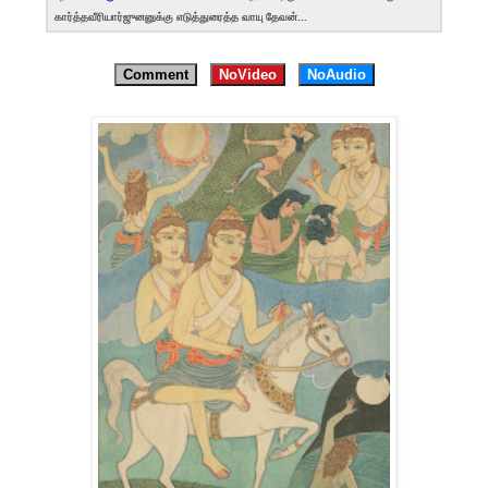
கார்த்தவீரியார்ஜுனனுக்கு எடுத்துரைத்த வாயு தேவன்...
Comment
NoVideo
NoAudio