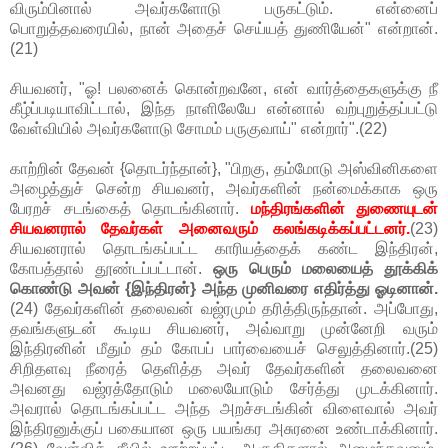
விரும்பினால் அவர்களோடு பருகட்டும். என்னைப்
பொறுத்தவரையில், நான் அதைச் செய்யத் துணியேன்" என்றான்.
(21)
சியவனர், "ஓ! பலனைக் கொன்றவனே, என் வார்த்தைகளுக்கு நீ
கீழ்ப்படியாவிட்டால், இந்த நாளிலேயே என்னால் வற்புறுத்தப்பட்டு
வேள்வியில் அவர்களோடு சோமம் பருகுவாய்" என்றார்".(22)
காற்றின் தேவன் {தொடர்ந்தான்}, "பிறகு, தம்மோடு அஸ்வினிகளை
அழைத்துச் சென்ற சியவனர், அவர்களின் நன்மைக்காக ஒரு
பேரறச் சடங்கைத் தொடங்கினார்.
மந்திரங்களின் துணையுடன்
சியவனரால் தேவர்கள் அனைவரும் கலங்கடிக்கப்பட்டனர்.
(23)
சியவனரால் தொடங்கப்பட்ட காரியத்தைக் கண்ட இந்திரன்,
கோபத்தால் தூண்டப்பட்டான்.
ஒரு பெரும் மலையைத் தூக்கிக்
கொண்டு அவன் {இந்திரன்} அந்த முனிவரை எதிர்த்து ஓடினான்.
(24) தேவர்களின் தலைவன் வஜ்ரமும் தரித்திருந்தான். அப்போது,
தவங்களுடன் கூடிய சியவனர், அவ்வாறு முன்னேறி வரும்
இந்திரனின் மீதும் தம் கோபப் பார்வையைச் செலுத்தினார்.(25)
சிறிதளவு நீரைத் தெளித்த அவர் தேவர்களின் தலைவனை
அவனது வஜ்ரத்தோடும் மலையோடும் சேர்த்து முடக்கினார்.
அவரால் தொடங்கப்பட்ட அந்த அறச்சடங்கின் விளைவால் அவர்
இந்திரனுக்குப் பகையான ஒரு பயங்கர அசுரனை உண்டாக்கினார்.