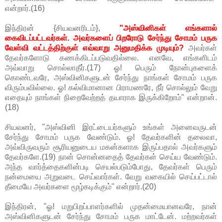
என்றார்.(16)
இந்திரன் {சியவனரிடம்},
"அஸ்வினிகள் எங்களால்
கைவிடப்பட்டவர்கள். அவர்களைப் பிறரோடு சேர்ந்து சோமம் பருக
வேள்வி வட்டத்திற்குள் எவ்வாறு அனுமதிக்க முடியும்?
அவர்கள்
தேவர்களோடு கணக்கிடப்படுவதில்லை. எனவே, எங்களிடம்
அவ்வாறு சொல்லாதீர்.(17) ஓ! பெரும் நோன்புகளைக்
கொண்டவரே, அஸ்வினிகளுடன் சேர்ந்து நாங்கள் சோமம் பருக
விரும்பவில்லை. ஓ! கல்விமானான பிராமணரே, நீர் சொல்லும் வேறு
எதையும் நாங்கள் நிறைவேற்றத் தயாராக இருக்கிறோம்" என்றான்.
(18)
சியவனர், "அஸ்வினி இரட்டையர்களும் உங்கள் அனைவருடன்
சேர்ந்து சோமம் பருக வேண்டும். ஓ! தேவர்களின் தலைவா,
அவ்விருவரும் சூரியனுடைய மகன்களாக இருப்பதால் அவர்களும்
தேவர்களே.(19) நான் சொன்னதைத் தேவர்கள் செய்ய வேண்டும்.
அந்த வார்த்தைகளின்படி செயல்படும்போது, தேவர்கள் பெரும்
நன்மையை அறுவடை செய்வார்கள். வேறு வகையில் செய்பட்டால்
தீமையே அவர்களை மூழ்கடிக்கும்" என்றார்.(20)
இந்திரன், "ஓ! மறுபிறப்பாளர்களில் முதன்மையானவரே, நான்
அஸ்வினிகளுடன் சேர்ந்து சோமம் பருக மாட்டேன். மற்றவர்கள்