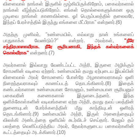
விளைவால் நாங்கள் இருளில் மூழ்கியிருக்கிறோம், பகைவர்களால்
நாங்கள் வீழ்த்தப்படுகிறோம். எங்கள் தொல்லைகளுக்கான ஒரு
முடிவை நாங்கள் காணவில்லை. ஓ! பெரும்பலத்தில் தலைவரே,
இந்தப் பேரச்சத்தில் இருந்து எங்களை மீட்பீராக" என்றனர்.(6)
அதற்கு முனிவர், "உண்மையில், எவ்வாறு நான் உங்களைப்
பாதுகாக்க வேண்டும்?" என்றார். அவர்கள்,
"நீரே
சந்திரமாஸாவீராக. நீரே சூரியனாகி, இந்தக் கள்வர்களைக்
கொல்வீராக"
என்றனர்.(7)
அவர்களால் இவ்வாறு வேண்டப்பட்ட அத்ரி, இருளை அழிக்கும்
சோமனின் வடிவை ஏற்றார். உண்மையில் தமது ஏற்புடைய இயல்பின்
விளைவால் அவர் சோமனைப் போன்றே அழகானவராகவும் ஒளி
நிறைந்தவராகவும் காணப்படத் தொடங்கினார்.(8) இதைக்
கண்டவர்களான உண்மையான சோமனும், உண்மையான சூரியனும்
பகைவரின் கணைகளால் இருளடைந்தனர். இந்த
ஒளிக்கோள்களின் வடிவங்களை ஏற்ற அத்ரி, தமது தவப் பலத்தின்
துணையுடன் போர்க்களத்தின் மீது காந்தியுடன் ஒளிரத்
தொடங்கினார்.(9) உண்மையில் அத்ரி, இருள் அனைத்தையும்
விலக்கி அண்டத்தை ஒளியில் சுடர்விடச் செய்தார். மேலும் தம்
பலத்தை வெளிப்படுத்திய அவர், தேவர்களுடைய பகைவர்களின்
கூட்டத்தையும் அடக்கினார்.(10)