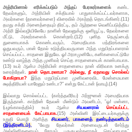
அத்ரியினால் எரிக்கப்படும் அந்தப் பேரசுரர்களைக்
கண்ட
தேவர்களும், அத்ரியின் சக்தியால் பாதுகாக்கப்பட்டவர்களாக,
அவர்களை {தானவர்களை} விரைவில் அகற்றத் தொடங்கினர்.(11)
தமது சக்தி அனைத்தையும் திரட்டி, தம் ஆற்றலை வெளிப்படுத்திய
அத்ரி இவ்வழியிலேயே நாளின் தேவனுக்கு ஒளியூட்டி, தேவர்களை
மீட்டு, அசுரர்களைக் கொன்றார்.(12) புனித நெருப்பைத்
துணையாகக் கொண்டவரும், அமைதியாக மந்திரங்களை
ஓதுபவரும், மான் தோல் உடுத்தியவருமான அந்த மறுபிறப்பாளரால்
செய்யப்பட்ட சாதனை இதுவே. ஓ! அரசமுனியே, கனிகளைமட்டுமே
உண்டு வாழ்ந்த அந்த முனிவர் செய்த சாதனையைக் காண்பாயாக.
(13) உயர் ஆன்ம அத்ரியின் சாதனையை நான் விரிவாக உனக்கு
உரைத்தேன்.
நான் தொடரலாமா? அல்லது, நீ ஏதாவது சொல்லப்
போகிறாயா?
இந்த மறுபிறப்பாள முனிவரைவிட மேன்மையான
க்ஷத்திரியன் யாரேனும் உண்டா?" என்று கேட்டான் {வாயு}.(14)
இவ்வாறு சொல்லப்பட்ட {கார்த்தவீரிய} அர்ஜுனன் அமைதியாக
இருந்தான். காற்றின் தேவன் மீண்டும் அவனிடம், "ஓ! மன்னா,
(பழங்காலத்தில்) உயர் ஆன்ம
சியவனரால்
செய்யப்பட்ட
சாதனையைக் கேட்பாயாக.
(15) அஸ்வினி இரட்டையர்களுக்கு
உறுதி மொழி அளித்த
சியவனர்,
பாகனைத் தண்டித்தவனிடம்
{இந்திரனிடம்},
"வேறு தேவர்கள் அனைவருடன் சேர்ந்து
அஸ்வினிகளையும் சோமம் பருகுபவர்களாகச் செய்வாயாக"