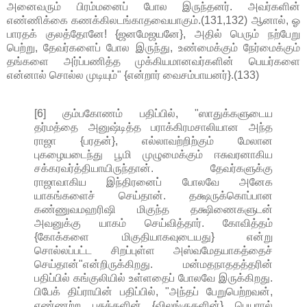
அனைவரும் பிரம்மனைப் போல இருந்தனர். அவர்களின்
எண்ணிக்கை கணக்கிலடங்காதவையாகும்.(131,132) ஆனால், ஓ
பாரதக் குலத்தோனே! {ஜனமேஜயனே}, அதில் பெரும் நற்பேறு
பெற்று, தேவர்களைப் போல இருந்து, உண்மைக்கும் நேர்மைக்கும்
தங்களை அர்ப்பணித்த முக்கியமானவர்களின் பெயர்களை
என்னால் சொல்ல முடியும்" {என்றார் வைசம்பாயனர்}.(133)
[6] கும்பகோணம் பதிப்பில், "ஸாதுக்களுடைய
தர்மத்தை அனுஷ்டித்த பராக்கிரமசாலியான அந்த
ராஜா {பரதன்}, எல்லாவற்றிற்கும் மேலான
புகழையடைந்து பூமி முழுமைக்கும் ஈசுவரனாகிய
சக்கரவர்த்தியாயிருந்தான். தேவர்களுக்கு
ராஜாவாகிய இந்திரனைப் போலவே அனேக
யாகங்களைச் செய்தான். தக்ஷருக்கொப்பான
கண்ணுவமஹரிஷி மிகுந்த தக்ஷிணைகளுடன்
அவனுக்கு யாகம் செய்வித்தார். கோவித்தம்
{கோக்களை மிகுதியாகவுடையது} என்று
சொல்லப்பட்ட சிறப்புள்ள அஸ்வமேதயாகத்தைச்
செய்தான்"என்றிருக்கிறது. மன்மதநாததத்தரின்
பதிப்பில் கங்குலியில் உள்ளதைப் போலவே இருக்கிறது.
பிபேக் திப்ராயின் பதிப்பில், "அந்தப் பேறுபெற்றவன்,
எண்ணற்ற பசுக்களின் {விலங்குகளின்} பெயரால்