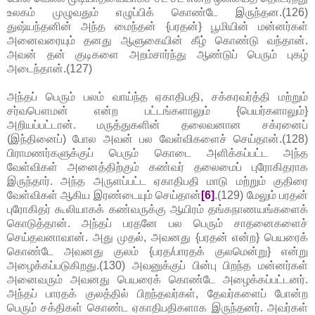
உலகம் முழுவதும் எழுப்பிக் கொண்டே இருந்தன.(126)
துஷ்யந்தனின் அந்த மைந்தன் {பரதன்} பூமியின் மன்னர்கள்
அனைவரையும் தனது ஆளுகையின் கீழ் கொண்டு வந்தான்.
அவன் தன் குடிகளை அறம்சார்ந்து ஆண்டுப் பெரும் புகழ்
அடைந்தான்.(127)
அந்தப் பெரும் பலம் வாய்ந்த ஏகாதிபதி, சக்கரவர்த்தி மற்றும்
சர்வபௌமன் என்ற பட்டங்களாலும் {பெயர்களாலும்}
அறியப்பட்டான். மருத்துகளின் தலைவனான சக்ரனைப்
(இந்தினைப்) போல அவன் பல வேள்விகளைச் செய்தான்.(128)
பிராமணர்களுக்குப் பெரும் கொடை அளிக்கப்பட்ட அந்த
வேள்விகள் அனைத்திற்கும் கண்வர் தலைமைப் புரோகிதராக
இருந்தார். அந்த அருளப்பட்ட ஏகாதிபதி மாடு மற்றும் குதிரை
வேள்விகள் ஆகிய இரண்டையும் செய்தான்
[6]
.(129) மேலும் பரதன்
புரோகிதர் கூலியாகக் கண்வருக்கு ஆயிரம் தங்கநாணயங்களைக்
கொடுத்தான். அந்தப் பரதனே பல பெரும் சாதனைகளைச்
செய்தவனாவான். அது முதல், அவனது {பரதன் என்ற} பெயரைக்
கொண்டே அவனது குலம் {பரத/பாரதக் குலமென்று} என்று
அழைக்கப்படுகிறது.(130) அவனுக்குப் பின்பு பிறந்த மன்னர்கள்
அனைவரும் அவனது பெயரைக் கொண்டே அழைக்கப்பட்டனர்.
அந்தப் பாரதக் குலத்தில் பிறந்தவர்கள், தேவர்களைப் போன்ற
பெரும் சக்திகள் கொண்ட ஏகாதிபதிகளாக இருந்தனர். அவர்கள்