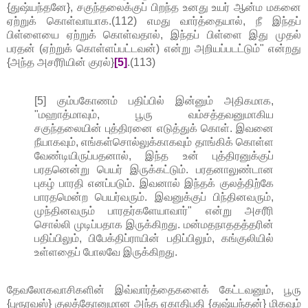
{துஷ்யந்தனே}, சகுந்தலைக்குப் பிறந்த உனது உயர் ஆன்ம மகனை
ஏற்றுக் கொள்வாயாக.(112) எமது வார்த்தையால், நீ இந்தப்
பிள்ளையை ஏற்றுக் கொள்வதால், இந்தப் பிள்ளை இது முதல்
பரதன் (ஏற்றுக் கொள்ளப்பட்டவன்) என்று அறியப்படட்டும்" என்றது
{அந்த அசரீரியின் குரல்}
[5]
.(113)
[5] கும்பகோணம் பதிப்பில் இன்னும் அதிகமாக,
"மஹாத்மாவும், பூரு வம்சத்தவனுமாகிய
சகுந்தலையின் புத்திரனை எடுத்துக் கொள். இவனை
நீயாகவும், எங்கள்சொல்லுக்காகவும் தாங்கிக் கொள்ள
வேண்டியிருப்பதனால், இந்த உன் புத்திரனுக்குப்
பரதனென்று பெயர் இருக்கட்டும். பரதனாலுண்டான
புகழ் பாரதி எனப்படும். இவனால் இந்தக் குலத்திற்கே
பாரதமென்ற பெயர்வரும். இவனுக்குப் பிந்தினவரும்,
முந்தினவரும் பாரதர்களேயாவார்" என்று அசரீரி
சொல்லி முடிப்பதாக இருக்கிறது. மன்மதநாததத்தரின்
பதிப்பிலும், பிபேக்திப்ராயின் பதிப்பிலும், கங்குலியில்
உள்ளதைப் போலவே இருக்கிறது.
தேவலோகவாசிகளின் இவ்வார்த்தைகளைக் கேட்டவனும், பூரு
{புரூரவஸ்} குலத்தோனுமான அந்த ஏகாதிபதி {துஷ்யந்தன்} மிகவும்