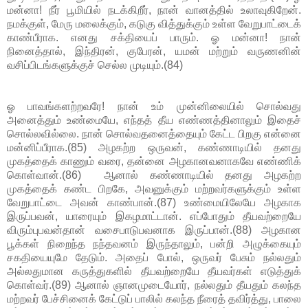
மன்னா! நீர் பூமியில் நடக்கிறீர், நான் வானத்தில் உலாவுகிறேன்.
நமக்குள், மேரு மலைக்கும், கடுகு வித்துக்கும் உள்ள வேறுபாட்டைக்
காண்பீராக. எனது சக்தியைப் பாரும். ஓ மன்னா! நான்
நினைத்தால், இந்திரன், குபேரன், யமன் மற்றும் வருணனின்
வசிப்பிடங்களுக்குச் செல்ல முடியும்.(84)
ஓ பாவங்களற்றவரே! நான் உம் முன்னிலையில் சொல்வது
அனைத்தும் உண்மையே, எந்தத் தீய எண்ணத்தினாலும் இதைச்
சொல்லவில்லை. நான் சொல்வதனைத்தையும் கேட்ட பிறகு என்னை
மன்னிப்பீராக.(85) அழகற்ற ஒருவன், கண்ணாடியில் தனது
முகத்தைக் காணும் வரை, தன்னை அழகானவனாகவே எண்ணிக்
கொள்வான்.(86) ஆனால் கண்ணாடியில் தனது அழகற்ற
முகத்தைக் கண்ட பிறகே, அவனுக்கும் மற்றவர்களுக்கும் உள்ள
வேறுபாட்டை அவன் காண்பான்.(87) உண்மையிலேயே அழகாக
இருப்பவன், யாரையும் இகழமாட்டான். எப்போதும் தீயவற்றையே
விரும்புபவன்தான் வசைபாடுபவனாக இருப்பான்.(88) அழகான
பூக்கள் நிறைந்த நந்தவனம் இருந்தாலும், பன்றி அழுக்கையும்
சகதியையுமே தேடும். அதைப் போல், ஒருவர் பேசும் நல்லதும்
அல்லதுமான கருத்துகளில் தீயவற்றையே தீயவர்கள் எடுத்துக்
கொள்வர்.(89) ஆனால் ஞானமுடையோர், நல்லதும் தீயதும் கலந்த
மற்றவர் பேச்சினைக் கேட்டுப் பாலில் கலந்த நீரைத் தவிர்த்து, பாலை