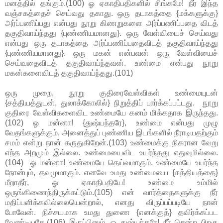
மனத்தில் தங்கும்.(100) ஓ ஏகாதிபதிகளில் சிங்கமே! நீர் இந்த
வஞ்சகத்தைச் செய்வது தகாது. ஒரு தடாகத்தை {மக்களுக்கு}
அர்ப்பணிப்பது என்பது நூறு கிணறுகளை அர்ப்பணிப்பதை விடத்
தகுதிவாய்ந்தது {புண்ணியமானது}. ஒரு வேள்வியைச் செய்வது
என்பது ஒரு தடாகத்தை அர்ப்பணிப்பதைவிடத் தகுதிவாய்ந்தது
{புண்ணியமானது}. ஒரு மகன் என்பவன் ஒரு வேள்வியைச்
செய்வதைவிடத் தகுதிவாய்ந்தவன். உண்மை என்பது நூறு
மகன்களைவிடத் தகுதிவாய்ந்தது.(101)
ஒரு முறை, நூறு குதிரைவேள்விகள் உண்மையுடன்
{சத்தியத்துடன், துலாக்கோலில்} நிறுத்திப் பார்க்கப்பட்டது. நூறு
குதிரை வேள்விகளைவிட உண்மையே கனம் மிக்கதாக இருந்தது.
(102) ஓ மன்னா! {துஷ்யந்தரே}, உண்மை என்பது முழு
வேதங்களுக்கும், அனைத்துப் புண்ணிய இடங்களில் நீராடியதற்கும்
சமம் என்று நான் கருதுகிறேன்.(103) உண்மைக்கு நிகரான வேறு
எந்த அறமும் இல்லை. உண்மையைவிட உயர்ந்தது எதுவுமில்லை.
(104) ஓ மன்னா! உண்மையே தெய்வமாகும். உண்மையே உயர்ந்த
நோன்பும், தவமுமாகும். எனவே உமது உண்மையை {சத்தியத்தை}
மீறாதீர், ஓ ஏகாதிபதியே! உண்மை உம்மில்
ஒருங்கிணைந்திருக்கட்டும்.(105) என் வார்த்தைகளுக்கு நீர்
மதிப்பளிக்கவில்லையென்றால், எனது விருப்பப்படியே நான்
போவேன். நிச்சயமாக உமது துணை {எனக்குத்} தவிர்க்கப்பட
வேண்டியதே.(106) இருப்பினும், ஓ துஷ்யந்தரே! நீர் சென்ற பிறகு