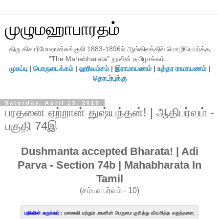
முழுமஹாபாரதம்
திரு.கிசாரிமோஹன்கங்குலி 1883-1896ல் ஆங்கிலத்தில் மொழிபெயர்த்த
"The Mahabharata" நூலின் தமிழாக்கம்...
முகப்பு
|
பொருளடக்கம்
|
ஹரிவம்சம்
|
இராமாயணம்
|
உத்தர ராமாயணம்
|
தொடர்புக்கு
Saturday, April 13, 2013
பரதனை ஏற்றான் துஷ்யந்தன்! | ஆதிபர்வம் -
பகுதி 74இ
Dushmanta accepted Bharata! | Adi
Parva - Section 74b | Mahabharata In
Tamil
(சம்பவ பர்வம் - 10)
பதிவின் சுருக்கம் :
மனைவி மற்றும் மகனின் பெருமை குறித்து விவரித்த சகுந்தலை;