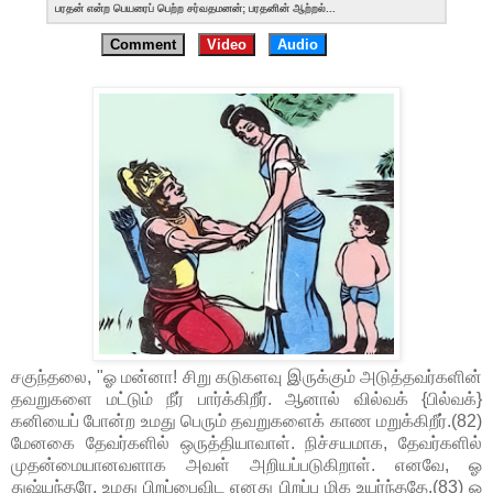
பரதன் என்ற பெயரைப் பெற்ற சர்வதமனன்; பரதனின் ஆற்றல்...
Comment
Video
Audio
சகுந்தலை, "ஓ மன்னா! சிறு கடுகளவு இருக்கும் அடுத்தவர்களின்
தவறுகளை மட்டும் நீர் பார்க்கிறீர். ஆனால் வில்வக் {பில்வக்}
கனியைப் போன்ற உமது பெரும் தவறுகளைக் காண மறுக்கிறீர்.(82)
மேனகை தேவர்களில் ஒருத்தியாவாள். நிச்சயமாக, தேவர்களில்
முதன்மையானவளாக அவள் அறியப்படுகிறாள். எனவே, ஓ
துஷ்யந்தரே, உமது பிறப்பைவிட எனது பிறப்பு மிக உயர்ந்ததே.(83) ஓ