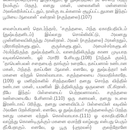
{உமக்குப் பிறகு}, எனது மகன், மலைகளின் மன்னனால்
அலங்கரிக்கப்பட்டதும், நான்கு கடல்களால் சூழப்பட்டதுமான இந்தப்
பூமியை ஆளவான்" என்றாள் {சகுந்தலை}.(107)
வைசம்பாயனர் தொடர்ந்தார், "சகுந்தலை, அந்த ஏகாதிபதியிடம்
{துஷ்யந்தனிடம்} இவ்வாறு சொல்லிவிட்டு, அவனது
முன்னிலையிலிருந்து அகன்றாள். அவள் {சகுந்தலை} அகன்றதும்,
புரோகிதர்களுடனும், குருக்களுடனும், அமைச்சர்களுடன்
அமர்ந்திருந்த துஷ்யந்தனிடம், வானத்திலிருந்து காண முடியாத
வடிவங்கொண்ட ஓர் அசரீரி பேசியது.(108) {அந்தக் குரல்},
"தாயென்பவள் சதையைத் தாங்கும் உறையே, தகப்பனால் உண்டான
மகன், அந்தத் தகப்பனே ஆவான். எனவே, ஓ துஷ்யந்தா! உன்
மகனை ஏற்றுக் கொள்வாயாக. சகுந்தலையை அவமதிக்காதே.
(109) ஓ மனிதர்களில் சிறந்தவனே! தனது சொந்த வித்தில்
உண்டான மகன், யமனின் இடத்திலிருந்து ஒருவனை மீட்கிறான்.
நீயே இந்தப் பிள்ளையைப் பெற்றவனாவாய். சகுந்தலை
உண்மையையே பேசினாள்.(110) ஒரு கணவன், தனது உடலை
இரண்டாகப் பிரித்து, தனது மனைவியிடம் பிள்ளையின் வடிவில்
அவனே பிறக்கிறான். எனவே, ஓ துஷ்யந்தா! சகுந்தலைக்குப் பிறந்த
உனது மகனை ஏற்றுக் கொள்வாயாக.(111) ஓ ஏகாதிபதியே!
வாழ்ந்து கொண்டிருக்கும் மகனை ஏமாற்றி வாழ்வது என்பது பெரும்
தீப்பேறாகும். எனவே, ஓ பூரு {புரூரவஸ்} குலத்தோனே