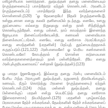
மகிழ்ச்சியாக உணர்ந்தான். துஷ்யந்தன் தனது மனைவியையும்
{சகுந்தலையைப்} பாசத்தோடு ஏற்றுக் கொண்டான். அவளிடம்
{சகுந்தலையிடம்} பாசத்தோடு இந்த வார்த்தைகளைச்
சொன்னான்,(120) "ஓ தேவதையே! {தேவி [சகுந்தலையே]},
உன்னுடனான எனது கலவி தனிமையில் நடந்தது. எனவே, உனது
தூய்மையை எவ்வாறு நிறுவுவது என்று நான் சிந்தித்துக்
கொண்டிருந்தேன். எனது மக்கள், நாம் காமத்தால் இணைந்த
ஜோடியாக நினைப்பார்களேயன்றி, கணவன் மனைவியாக
நினைக்கமாட்டார்கள். எனவே, எனது வாரிசாக அமரப்போகும்
எனது மைந்தனின் {பரதனின்} பிறப்புத் தூய்மையற்றதாகக்
கருதப்படும்.(121,122) அன்பானவளே! ஓ பெரிய கண்களைக்
கொண்டவளே! கோபத்தால் நீ சொன்ன கடுமையான
வார்த்தைகளனைத்தையும் நான் மன்னித்தேன். நீயே எனது
அன்புக்குரியவளாவாய்" என்றான் {துஷ்யந்தன்}.(123)
ஓ பாரதா {ஜனமேஜயா}, இவ்வாறு தனது அன்பு மனைவியிடம்
பேசிய அந்த அரசமுனி துஷ்யந்தன், நறுமணத் திரவியங்களும்,
உணவும், நீரும் கொடுத்து அவளை {சகுந்தலையை} ஏற்றுக்
கொண்டான்.(124) அந்த மன்னன் துஷ்யந்தன், தனது
பிள்ளைக்குப் பரதன் என்று பெயரிட்டுத் தனது வாரிசாக
{இளவரசனாக} நியமித்தான்.(125) பரதனின் புகழ்வாய்ந்த
பிரகாசமான தேர்ச் சக்கரங்கள், தேவர்களின் தேர்ச் சக்கரங்களைப்
போல வெல்ல முடியாதவையாகச் சட சட என்ற ஒலியைத் தொடர்ந்து