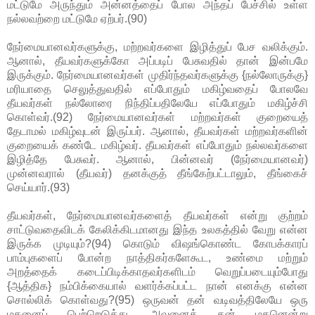
மட்டுமே அருந்தும் அன்னத்தைப் போல அந்தப் பேச்சில் உள்ள
நல்லவற்றை மட்டுமே ஏற்பர்.(90)
நேர்மையானவர்களுக்கு, மற்றவர்களை இழித்துப் பேச வலிக்கும்.
ஆனால், தீயவர்களுக்கோ அப்படிப் பேசுவதில் தான் இன்பமே
இருக்கும். நேர்மையானவர்கள் முதிர்ந்தவர்களுக்கு {நல்லோருக்கு}
மரியாதை செலுத்துவதில் எப்போதும் மகிழ்வதைப் போலவே
தீயவர்கள் நல்லோரை நிந்திப்பதிலேயே எப்போதும் மகிழ்ச்சி
கொள்வர்.(92) நேர்மையானவர்கள் மற்றவர்கள் குறையைத்
தேடாமல் மகிழ்வுடன் இருப்பர். ஆனால், தீயவர்கள் மற்றவர்களின்
குறையைக் கண்டே மகிழ்வர். தீயவர்கள் எப்போதும் நல்லவர்களை
இழித்தே பேசுவர். ஆனால், பின்னவர் (நேர்மையானவர்)
முன்னவரால் (தீயவர்) தனக்குத் தீங்கேற்பட்டாலும், தீங்கைச்
செய்யார்.(93)
தீயவர்கள், நேர்மையானவர்களைத் தீயவர்கள் என்று குற்றம்
சாட்டுவதைவிடக் கேலிக்கிடமானது இந்த உலகத்தில் வேறு என்ன
இருக்க முடியும்?(94) கொடும் விஷங்கொண்ட கோபக்காரப்
பாம்புகளைப் போன்ற நாத்திகர்களேகூட, உண்மை மற்றும்
அறத்தைக் கடைப்பிடிக்காதவர்களிடம் வெறுப்படையும்போது
{ஆத்திக} நம்பிக்கையால் வளர்க்கப்பட்ட நான் எனக்கு என்ன
சொல்லிக் கொள்வது?(95) ஒருவன் தன் வடிவத்திலேயே ஒரு
மகனைப் பெற்றெடுத்து, அவனைத் தன் மகனென்று