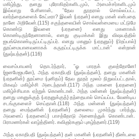
மகிழ்ந்து, தனது புரோகிதர்களிடமும், அமைச்சர்களிடமும்
இவ்வாறு பேசினான், "தேவ தூதரால் சொல்லப்பட்ட
வார்த்தைகளைக் கேட்டீரா? இவன் {பரதன்} எனது மகன் என்பதை
நானே அறிவேன்.(115) சகுந்தலையின் சொல்வன்மையை மட்டுமே
கொண்டு இவனை {பரதனை} எனது மகனாகக்
கொண்டிருந்தேனானால், எனது குடிமக்கள் இது விஷயத்தில்
ஐயங்கொண்டிருப்பட்டிருப்பர். எனது மகனும் {பரதனும்} {பிறப்பால்}
தூய்மையானவனாகக் கருதப்பட்டிருக்க மாட்டான்" என்றான்
{துஷ்யந்தன்}.(116)
வைசம்பாயனர் தொடர்ந்தார், "ஓ பாரதக் குலத்தோனே!
{ஜனமேஜயனே}, அந்த ஏகாதிபதி {துஷ்யந்தன்}, தனது மகனின்
{பரதனின்} தூய்மை {புனிதம்} தேவ தூதர் மூலம் நிறுவப்பட்டதால்,
மிகவும் மகிழ்ச்சி அடைந்தான்.(117) அந்த மகனை {பரதனை}
மகிழ்ச்சியாக ஏற்றுக் கொண்டான். அந்த மன்னன் {துஷ்யந்தன்}
தனது மகனுக்குத் {பரதனுக்குத்} தந்தையால் செய்யப்பட வேண்டிய
சடங்குகளைச் செய்தான்.(118) அந்த மன்னன் {துஷ்யந்தன்}
தனது மைந்தனின் {பரதனின்} தலையை முகர்ந்து பார்த்து,
அவனைப் {பரதனைப்} பாசத்தோடு அணைத்துக் கொண்டான்.
பிராமணர்கள் வாழ்த்தினர். கவிஞர்களும் புகழ்ந்தனர்.(119)
அந்த ஏகாதிபதி {துஷ்யந்தன்} தன் மகனின் {பரதனின்} தீண்டலை