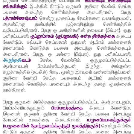
ஒருவன் சொர்க்கத்ததிற்கு உயர்கிறான்.
கங்கையும் சரஸ்வதியும்
சங்கமிக்கும்
இடத்தில் நீராடும் ஒருவன் குதிரை வேள்வி செய்த
பலனை அடைந்து சொர்க்கத்தை அடைகிறான். பிறகு
பத்ரகர்ணேஷ்வரம்
சென்று முறைப்படி தேவர்களை வணங்குபவன்,
அதன்பிறகு துன்பத்தில் மூழ்காதிருந்து சொர்க்கத்தில்
வழிபடப்படுகிறான். பிறகு ஓ மனிதர்களின் தலைவா {பீஷ்மா}, ஒரு
புனிதப்பயணி
குப்ஜாம்ரகம் {குப்ஜாவதி} என்ற தீர்த்தத்தை
அடைய
வேண்டும். அப்படிச் செய்வதால் ஒருவன் ஆயிரம் பசுக்களைத்
தானமாகக் கொடுத்த பலனை அடைந்து சொர்க்கத்தையும்
அடைகிறான். பிறகு, ஓ மன்னா {பீஷ்மா}, ஒரு புனிதப்பயணி
அருந்ததி
வடம்
செல்ல வேண்டும். ஒருமுகப்படுத்தப்பட்ட
ஆன்மாவுடன் பிரம்மச்சரியத்துடன் இருந்து, அங்குள்ள
சமுத்ரகத்தில் {கடலில்} நீராடி, மூன்று இரவுகள் உண்ணாதிருப்பவன்
குதிரை வேள்வி செய்த பலனையும், ஆயிரம் பசுக்களைத்
தானமாகக் கொடுத்த பலனையும் அடைந்து தனது குலத்தைக்
காக்கிறான்.
பிறகு ஒருவன் அடுத்ததாக ஒருமுகப்படுத்தப்பட்ட ஆன்மாவுடனும்,
பிரம்மச்சரியத்துடனும்
பிரம்மவர்தத்தை
அடைய வேண்டும்.
இதனால் ஒருவன் குதிரை வேள்வி செய்த பலனை அடைந்து
சோமனின் உலகத்தை அடைகிறான்.
யமுனபிரபாவத்துக்குச்
(யமுனையின் தோற்றுவாய்க்கு{நதி மூலத்திற்கு}ச்)
சென்று அங்கே
நீராடும் ஒருவன் குதிரை வேள்வி செய்த பலனை அடைந்து