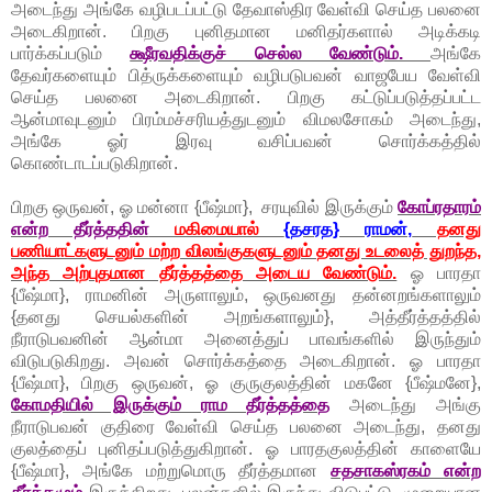
அடைந்து அங்கே வழிபடப்பட்டு தேவாஸ்திர வேள்வி செய்த பலனை
அடைகிறான். பிறகு புனிதமான மனிதர்களால் அடிக்கடி
பார்க்கப்படும்
க்ஷீரவதிக்குச் செல்ல வேண்டும்.
அங்கே
தேவர்களையும் பித்ருக்களையும் வழிபடுபவன் வாஜபேய வேள்வி
செய்த பலனை அடைகிறான். பிறகு கட்டுப்படுத்தப்பட்ட
ஆன்மாவுடனும் பிரம்மச்சரியத்துடனும் விமலசோகம் அடைந்து,
அங்கே ஓர் இரவு வசிப்பவன் சொர்க்கத்தில்
கொண்டாடப்படுகிறான்.
பிறகு ஒருவன், ஓ மன்னா {பீஷ்மா}, சரயுவில் இருக்கும்
கோப்ரதாரம்
என்ற தீர்த்ததின்
மகிமையால்
{தசரத} ராமன்,
தனது
பணியாட்களுடனும் மற்ற விலங்குகளுடனும் தனது உடலைத் துறந்த,
அந்த அற்புதமான தீர்த்தத்தை அடைய வேண்டும்.
ஓ பாரதா
{பீஷ்மா}, ராமனின் அருளாலும், ஒருவனது தன்னறங்களாலும்
{தனது செயல்களின் அறங்களாலும்}, அத்தீர்த்தத்தில்
நீராடுபவனின் ஆன்மா அனைத்துப் பாவங்களில் இருந்தும்
விடுபடுகிறது. அவன் சொர்க்கத்தை அடைகிறான். ஓ பாரதா
{பீஷ்மா}, பிறகு ஒருவன், ஓ குருகுலத்தின் மகனே {பீஷ்மனே},
கோமதியில் இருக்கும் ராம தீர்த்தத்தை
அடைந்து அங்கு
நீராடுபவன் குதிரை வேள்வி செய்த பலனை அடைந்து, தனது
குலத்தைப் புனிதப்படுத்துகிறான். ஓ பாரதகுலத்தின் காளையே
{பீஷ்மா}, அங்கே மற்றுமொரு தீர்த்தமான
சதசாகஸ்ரகம் என்ற