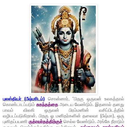
புலஸ்தியர் {பீஷ்மரிடம்}
சொன்னார், "பிறகு ஒருவன் உலகத்தால்
கொண்டாடப்படும்
சுகந்தத்தை
அடைய வேண்டும். இதனால் தனது
பாவம் விலகி ஒருவன் பிரம்மனின் வசிப்பிடத்தில்
வழிபடப்படுகிறான். பிறகு ஓ மனிதர்களின் தலைவா {பீஷ்மா}, ஒரு
புனிதப்பயணி
ருத்ரவர்தத்திற்குச்
செல்ல வேண்டும். அங்கே நீராடும்