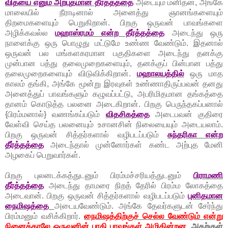
வித்யை எனும் அற்புதமான தீர்த்தத்தை
அடையும் மனிதன், அங்கே
மாலையில் நீராடினால் அனைத்து ஞானங்களையும்
திறமைகளையும் பெறுகிறான். பிறகு ஒருவன் பாவங்களை
அழிக்கவல்ல
மஹாஸ்ரமம் என்ற தீர்த்தத்தை
அடைந்து ஒரு
நாளைக்கு ஒரு பொழுது மட்டுமே உண்ண வேண்டும். இதனால்
ஒருவன் பல மங்களகரமான பகுதிகளை அடைந்து தனக்கு
முன்பான பத்து தலைமுறைகளையும், தனக்குப் பின்பான பத்து
தலைமுறைகளையும் விடுவிக்கிறான்.
மஹாலயத்தில்
ஒரு மாத
காலம் தங்கி, அங்கே மூன்று இரவுகள் உண்ணாதிருப்பவன் தனது
அனைத்துப் பாவங்களும் கழுவப்பட்டு, அபரிமிதமான தங்கத்தை
தானம் கொடுத்த பலனை அடைகிறான். பிறகு பெருந்தகப்பனால்
{பிரம்மனால்} வணங்கப்படும்
விதசிகத்தை
அடைபவன் குதிரை
வேள்வி செய்த பலனையும் உசானசின் நிலையையும் அடையலாம்.
பிறகு ஒருவன் சித்தர்களால் வழிபடப்படும்
சுந்தரிகா என்ற
தீர்த்தத்தை
அடைந்தால் முன்னோர்கள் கண்ட அற்புத மேனி
அழகைப் பெறுவார்கள்.
பிறகு புலனடக்கத்துடனும் பிரம்மச்சரியத்துடனும்
பிராமணி
தீர்த்தத்தை
அடைந்து தாமரை நிறத் தேரில் பிரம்ம லோகத்தை
அடைவான். பிறகு ஒருவன் சித்தர்களால் வழிபடப்படும்
புனிதமான
நைமிஷத்தை
அடையவேண்டும். அங்கே தேவர்களுடன் சேர்ந்து
பிரம்மனும் வசிக்கிறார்.
நைமிஷத்திற்குச் செல்ல வேண்டும் என்று
நினைத்தாலே ஒருவனின் பாதி பாவங்கள் அழிகின்றன.
அதற்குள்