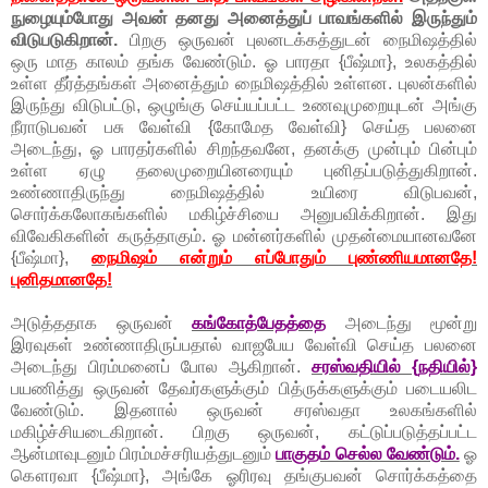
நுழையும்போது அவன் தனது அனைத்துப் பாவங்களில் இருந்தும்
விடுபடுகிறான்.
பிறகு ஒருவன் புலனடக்கத்துடன் நைமிஷத்தில்
ஒரு மாத காலம் தங்க வேண்டும். ஓ பாரதா {பீஷ்மா}, உலகத்தில்
உள்ள தீர்த்தங்கள் அனைத்தும் நைமிஷத்தில் உள்ளன. புலன்களில்
இருந்து விடுபட்டு, ஒழுங்கு செய்யப்பட்ட உணவுமுறையுடன் அங்கு
நீராடுபவன் பசு வேள்வி {கோமேத வேள்வி} செய்த பலனை
அடைந்து, ஓ பாரதர்களில் சிறந்தவனே, தனக்கு முன்பும் பின்பும்
உள்ள ஏழு தலைமுறையினரையும் புனிதப்படுத்துகிறான்.
உண்ணாதிருந்து நைமிஷத்தில் உயிரை விடுபவன்,
சொர்க்கலோகங்களில் மகிழ்ச்சியை அனுபவிக்கிறான். இது
விவேகிகளின் கருத்தாகும். ஓ மன்னர்களில் முதன்மையானவனே
{பீஷ்மா},
நைமிஷம் என்றும் எப்போதும் புண்ணியமானதே!
புனிதமானதே!
அடுத்ததாக ஒருவன்
கங்கோத்பேதத்தை
அடைந்து மூன்று
இரவுகள் உண்ணாதிருப்பதால் வாஜபேய வேள்வி செய்த பலனை
அடைந்து பிரம்மனைப் போல ஆகிறான்.
சரஸ்வதியில் {நதியில்}
பயணித்து ஒருவன் தேவர்களுக்கும் பித்ருக்களுக்கும் படையலிட
வேண்டும். இதனால் ஒருவன் சரஸ்வதா உலகங்களில்
மகிழ்ச்சியடைகிறான். பிறகு ஒருவன், கட்டுப்படுத்தப்பட்ட
ஆன்மாவுடனும் பிரம்மச்சரியத்துடனும்
பாகுதம் செல்ல வேண்டும்.
ஓ
கௌரவா {பீஷ்மா}, அங்கே ஓரிரவு தங்குபவன் சொர்க்கத்தை