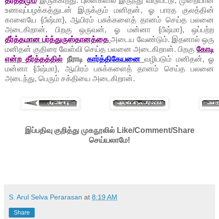
தீர்த்தமும்
இருக்கிறது. புலன்களில் இருந்து விடுபட்டு, முறையான
உணவுப்பழக்கத்துடன் இருக்கும் மனிதன், ஓ பாரத குலத்தின்
காளையே {பீஷ்மா}, ஆயிரம் பசுக்களைத் தானம் செய்த பலனை
அடைகிறான். பிறகு ஒருவன், ஓ மன்னா {பீஷ்மா}, ஒப்பற்ற
தீர்த்தமான பர்த்துருஸ்தானத்தை
அடைய வேண்டும். இதனால் ஒரு
மனிதன் குதிரை வேள்வி செய்த பலனை அடைகிறான். பிறகு
கோடி
என்ற தீர்த்தத்தில்
நீராடி
கார்த்திகேயனை
வழிபடும் மனிதன், ஓ
மன்னா {பீஷ்மா}, ஆயிரம் பசுக்களைத் தானம் செய்த பலனை
அடைந்து, பெரும் சக்தியை அடைகிறான்.
இப்பதிவு குறித்து முகநூலில் Like/Comment/Share
செய்யலாமே!
S. Arul Selva Perarasan
at
8:19 AM
Share