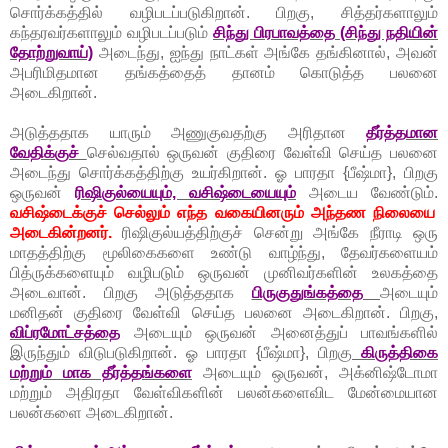
சொர்க்கத்தில் வழிபடப்படுகிறான். பிறகு, சித்தர்களாலும்
கந்தரவர்களாலும் வழிபடப்படும்
சிந்து பிரபாவத்தை (சிந்து நதியின்
தோற்றுவாய்)
அடைந்து, ஐந்து நாட்கள் அங்கே தங்கினால், அவன்
அபரிமிதமான தங்கத்தைத் தானம் கொடுத்த பலனை
அடைகிறான்.
அடுத்ததாக யாரும் அணுகுவதற்கு அரிதான
தீர்த்தமான
வேதிக்குச்
செல்வதால் ஒருவன் குதிரை வேள்வி செய்த பலனை
அடைந்து சொர்க்கத்திற்கு உயர்கிறான். ஓ பாரதா {பீஷ்மா}, பிறகு
ஒருவன்
ரிஷிகுல்யையும், வசிஷ்டையையும்
அடைய வேண்டும்.
வசிஷ்டைக்குச் செல்லும் எந்த வகையினரும் அந்தண நிலையை
அடைகின்றனர்.
ரிஷிகுல்யத்திற்குச் சென்று அங்கே நீராடி ஒரு
மாதத்திற்கு மூலிகைகளை உண்டு வாழ்ந்து, தேவர்களையம்
பித்ருக்களையும் வழிபடும் ஒருவன் முனிவர்களின் உலகத்தை
அடைவான். பிறகு அடுத்ததாக
பிருகுதுங்கத்தை
அடையும்
மனிதன் குதிரை வேள்வி செய்த பலனை அடைகிறான். பிறகு,
விப்ரமோட்சத்தை
அடையும் ஒருவன் அனைத்துப் பாவங்களில்
இருந்தும் விடுபடுகிறான். ஓ பாரதா {பீஷ்மா}, பிறகு
கிருத்திகை
மற்றும் மாக தீர்த்தங்களை
அடையும் ஒருவன், அக்னிஷ்டோமா
மற்றும் அதிரதா வேள்விகளின் பலன்களைவிட மேன்மையான
பலன்களை அடைகிறான்.