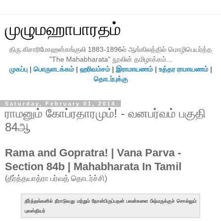
முழுமஹாபாரதம்
திரு.கிசாரிமோஹன்கங்குலி 1883-1896ல் ஆங்கிலத்தில் மொழிபெயர்த்த
"The Mahabharata" நூலின் தமிழாக்கம்...
முகப்பு
|
பொருளடக்கம்
|
ஹரிவம்சம்
|
இராமாயணம்
|
உத்தர ராமாயணம்
|
தொடர்புக்கு
Saturday, February 01, 2014
ராமனும் கோப்ரதாரமும்! - வனபர்வம் பகுதி
84ஆ
Rama and Gopratra! | Vana Parva -
Section 84b | Mahabharata In Tamil
(தீர்த்தயாத்ரா பர்வத் தொடர்ச்சி)
தீர்த்தங்களில் நீராடுவது மற்றும் நோன்பிருப்பதன் பலன்களை பீஷ்மருக்குச் சொல்லும்
புலஸ்தியர்