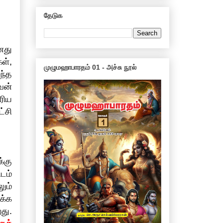
தேடுக
னது
ள்,
முழுமஹாபாரதம் 01 - அச்சு நூல்
அந்த
வன்
ரிய
்சி
்கு
டம்
ும்
க்க
து.