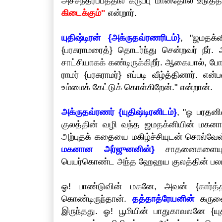
அச்சந்தர்ப்பத்தில் கருப்பு மான்தோல் உடு
கிடைக்கும்"
என்றார்.
யுதிஷ்டிரன் {அக்ருதவ்ரணரிடம்}
, "ஜமதக்ன
{பரசுராமரைத்} தொடர்ந்து சென்றவர் நீ
சாட்சியாகக் கண்டிருக்கிறீர். ஆகையால், போர
ராமர் {பரசுராமர்} எப்படி வீழ்த்தினார்
உம்மைக் கேட்டுக் கொள்கிறேன்." என்றான்.
அக்ருதவ்ரணர் {யுதிஷ்டிரனிடம்}
, "ஓ பரதனி
குலத்தின் வழி வந்த ஜமதக்னியின் மகனா
அற்புதக் கதையை மகிழ்ச்சியுடன் சொல்வே
மகனான அர்ஜுனனின்}
சாதனைகளையும் 
பெயர்கொண்ட அந்த ஹேஹய குலத்தின் பலம்
ஓ! பாண்டுவின் மகனே, அவன் {கார்த்
கொண்டிருந்தான்.
தத்தாத்ரேயனின்
கருணை
இருந்தது. ஓ! பூமியின் பாதுகாவலனே {