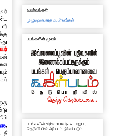
உபபர்வங்கள்
வர்
ொண்ட
முழுமஹாபாரத உபபர்வங்கள்
ார்
்கு
படங்களின் மூலம்
்து
யர்
கன்
களை
ும்
வர்
ுகு
்டு
ில்
படங்களின் உரிமையாளர்கள் மறுப்பு
ுகு
,
தெரிவிப்பின் அப்படம் நீக்கப்படும்.
 நீ