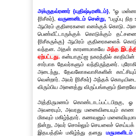
அக்ருதவ்ரணர் {யுதிஷ்டிரனிடம்}
, "ஓ மன்னா
{ரிசீகர்},
வருணனிடம் சென்று,
"பழுப்பு நிற
ஆயிரம் குதிரைகளை எனக்குக் கொடு. அவை 
பெண்வீட்டாருக்குக் கொடுக்கும் தட்சண
{ரிசீகருக்கு} ஆயிரம் குதிரைகளைக் கொடு
வந்தன. அதன் காரணமாகவே
அந்த இடத்தி
ஏற்பட்டது.
கன்யாகுப்ஜ நகரத்தில் காதியி
சார்பாக தேவர்களும் வந்திருந்தனர். புரோ
அடைந்து, தேவலோகவாசிகளின் காட்சிய
வென்றார். அவர் {ரிசீகர்} அந்தக் கொடியிட
விரும்பிய அனைத்து விருப்பங்களும் நிறைவேற
அத்திருமணம் கொண்டாடப்பட்டபிறகு, ஓ ம
அவரையும், அவரது மனைவியையும் காண 
மிகவும் மகிழ்ந்தார். கணவனும் மனைவியுமாகச
நின்று, அவர் சொல்லும் செயலைச் செய்யக் 
இதயத்தில் மகிழ்ந்து தனது
மருமகளிடம் 