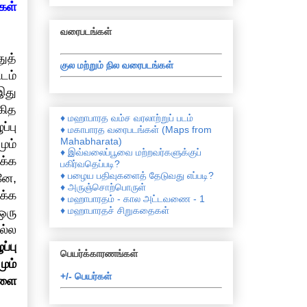
ள்
வரைபடங்கள்
ுத்
குல மற்றும் நில வரைபடங்கள்
டம்
 இது
கித
♦ மஹாபாரத வம்ச வரலாற்றுப் படம்
்பு
♦ மகாபாரத வரைபடங்கள் (Maps from
Mahabharata)
ும்
♦ இவ்வலைப்பூவை மற்றவர்களுக்குப்
க்க
பகிர்வதெப்படி?
♦ பழைய பதிவுகளைத் தேடுவது எப்படி?
னே,
♦ அருஞ்சொற்பொருள்
க்க
♦ மஹாபாரதம் - கால அட்டவணை - 1
♦ மஹாபாரதச் சிறுகதைகள்
ஒரு
ல்ல
ப்பு
பெயர்க்காரணங்கள்
ும்
+/- பெயர்கள்
களை