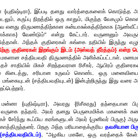
 {யுதிஷ்டிரா}, இப்படி தனது வார்த்தைகளைக் கொடுத்த அ
 உடலும், கருப்பு நிறத்தில் ஒரு காதும், மிகுந்த வேகமும் க
எனது திருமணத்திற்கான கன்யாசுல்கத்திற்காக {ஆண்வீட்ட
ைக்காக} வேண்டும்" என்று கேட்டார். வருணனும் அவருக
த்தான். அந்தக் குதிரைகள் கங்கை நதியில் இருந்து எழுந
ற்கு குதிரைகள் இறங்கும் இடம் {அஸ்வத் தீர்த்தம்} என்ற பெ
ன் மகளான சத்தியவதி திருமணத்தில் அளிக்கப்பட்டாள். மணம
கிதச் சாதியில் மிகச் சிறந்தவரான ரிசீகர், ஆயிரம் குதிரை
ும் கிடைத்து, சரியான உருவம் கொண்ட ஒரு மனைவியைய
ை மங்கையுடன் {சத்தியவதியுடன்} இன்புற்றிருந்து இது வரை அ
ப்பெற்றார்.
ன்னா {யுதிஷ்டிரா}, அவரது {ரிசீகரது} தந்தையான பிர
வருகை தந்தார். அவர் தனது பெருமைமிக்க மகனைக் கண
் சேர்ந்து கூப்பிய கரங்களுடன் அவர் {முனிவர் பிருகு} அருக
காத்திருந்தனர். பிறகு அந்த மரியாதைக்குரிய
தவசியான பிர
{சத்தியவதியிடம்}
, "அழகிய மகளே, ஒரு வரத்தைக் கேள்.