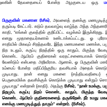
்ணுலகின் தேவதையைப் போன்ற அழகுடைய ஒரு
மக
பிருகுவின் மகனான ரிசீகர்
, அவளைத் தனக்கு மணமுடித்த
தரும்படி கேட்டார். கடும் தவவாழ்வு வாழ்ந்த அந்த அந்தணரி
காதி, "எங்கள் குலத்தில் குறிப்பிட்ட வழக்கம் இருக்கிறது.
எனது மூதாதையர்களால் உண்டாக்கப்பட்டது. ஓ புரோ
சாதியில் மிகவும் சிறந்தவரே, இந்த மணமகளை மணக்க, பழுப
நிற உடலும், கருப்பு நிறத்தில் ஒரு காதும், மிகுந்த வேகம
கொண்ட ஆயிரம் குதிரைகள் வரதட்சணையாகக் கொடு
வேண்டும் என்பதை அறிவீராக. ஆனால், ஓ பிருகுவின் மக
உம்மைப் போன்ற மதிப்பிற்குரிய தவசியால் அதைக் கொடு
முடியாது. நான் எனது மகளை {சத்தியவதியை} 
பெருமைமிக்க தவசிக்குக் கொடுக்க முடியாது என்றும் சொ
முடியாது" என்றான் {காதி}. அதற்கு
ரிசீகர், "நான் உமக்கு, பழு
நிறமும், கருப்பு நிறம் கொண்ட காதும், மிகுந்த வேகம
கொண்ட ஆயிரம் குதிரைகளைத் தருகிறேன். நீர் உமது ம
எனக்கு மணமுடித்துத் தாரும்" என்றார். {ரிசீகர்}.