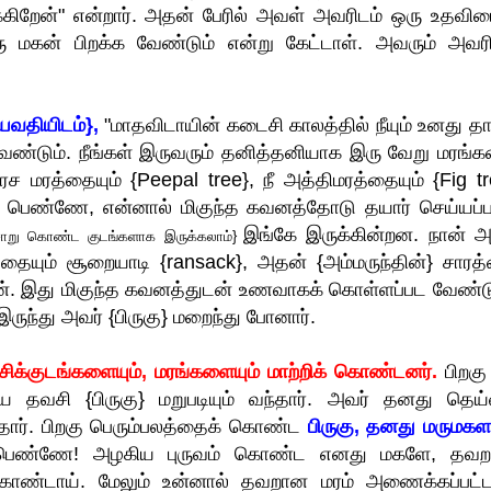
்கிறேன்" என்றார். அதன் பேரில் அவள் அவரிடம் ஒரு உதவிய
ரு மகன் பிறக்க வேண்டும் என்று கேட்டாள். அவரும் அவரி
யவதியிடம்},
"மாதவிடாயின் கடைசி காலத்தில் நீயும் உனது தாய
ண்டும். நீங்கள் இருவரும் தனித்தனியாக இரு வேறு மரங்
ரத்தையும் {Peepal tree}, நீ அத்திமரத்தையும் {Fig tr
பெண்ணே, என்னால் மிகுந்த கவனத்தோடு தயார் செய்யப்ப
இங்கே இருக்கின்றன. நான் அ
சோறு கொண்ட குடங்களாக இருக்கலாம்}
்தையும் சூறையாடி {ransack}, அதன் {அம்மருந்தின்} சாரத
ிறேன். இது மிகுந்த கவனத்துடன் உணவாகக் கொள்ளப்பட வேண்டு
இருந்து அவர் {பிருகு} மறைந்து போனார்.
சிக்குடங்களையும், மரங்களையும் மாற்றிக் கொண்டனர்.
பிறகு
ிய தவசி {பிருகு} மறுபடியும் வந்தார். அவர் தனது தெய்
தார். பிறகு பெரும்பலத்தைக் கொண்ட
பிருகு, தனது மருமக
பெண்ணே! அழகிய புருவம் கொண்ட எனது மகளே, தவ
கொண்டாய். மேலும் உன்னால் தவறான மரம் அணைக்கப்பட்ட