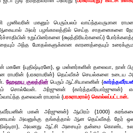
த்தி ஜடா முடி தரித்தவரான அவரது {
பரசுராமரது} காட்சி உனக்
ி முனிவரின் மகனும் பெரும்பலம் வாய்ந்தவருமான ராமர
ர். ஆகையால் அவர் பழங்காலத்தில் செய்த சாதனைகளை நே
்ச்சாதியின் உறுப்பினர்களை {க்ஷத்திரியர்களைப்} போர்க்களத்
. என்பதையும் அந்த மோதல்களுக்கான காரணத்தையும் உரைக்கும
ன் மகனே {யுதிஷ்டிரனே}, ஓ மன்னர்களின் தலைவா, நான் பிர
ன ராமரின் {பரசுராமரின்} தெய்வீகச் செயல்களை உடைய அ
ன்.
ஹேஹய குலத்தின்
பெரும் ஆட்சியாளனின் {
கார்த்தவீர்ய
சொல்வேன். அர்ஜுனன் {கார்த்தவீர்யார்ஜுனன்} எ
வாய்ந்த தலைவன் ராமரால் {
பரசுராமரால்} கொல்லப்பட்டான்.
தவீர்யனின் மகன் அர்ஜுனன்} ஆயிரம் {1000} கரங்கள
யால் அவனுக்கு தங்கத்தால் ஆன தெய்வீகத் தேர் ஒன
யுதிஷ்டிரா}, அவனது ஆட்சி அசையும் தன்மை கொண்ட உல