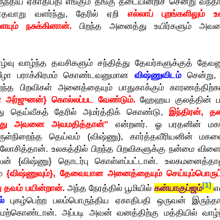
ருந்திய ஏகாதிபதி எங்கும் தங்கு தடையின்றிச் சென்று வந்தா
யாதவாறு வளர்ந்து, தேரில் ஏறி
எல்லாப் புறங்களிலும் உ
யும் நசுக்கினான்.
பிறந்த அனைத்து உயிர்களும் அவன
வு வாழ்ந்த தவசிகளும் சந்தித்து தேவர்களுக்குத் தேவனு
வீழா பராக்கிரமம் கொண்டவனுமான
விஷ்ணுவிடம்
சென்று,
ிறந்த பிறவிகள் அனைத்தையும் பாதுகாக்கும் காரணத்திற்க
ன் அர்ஜுனன்} கொல்லப்பட வேண்டும்.
ஹேஹய குலத்தின் ப
 தெய்வீகத் தேரில் அமர்த்திக் கொண்டு,
இந்திரன், த
 போது அவனை அவமதித்தான்"
என்றனர். ஓ பரதனின் ம
 அருள்நிறைந்த தெய்வம் (விஷ்ணு), கார்த்தவீரியனின் மகன
ோசித்தான். உலகத்தில் பிறந்த பிறவிகளுக்கு நன்மை விளைய
லைவன் {விஷ்ணு} தொடர்பு கொள்ளப்பட்டான். உலகமனைத்தால
ம்
{விஷ்ணுவும்}, தேவையான அனைத்தையும் செய்யும்பொருட்
[1]
 தவம் பயின்றான்.
அந்த நேரத்தில் பூமியில்
கன்யாகுப்ஜம்
எ
்
புகழ்பெற்ற பலம்பொருந்திய ஏகாதிபதி ஒருவன் இருந்தா
ற்கொண்டான். அப்படி அவன் வனத்திற்கு மத்தியில் வாழ்ந