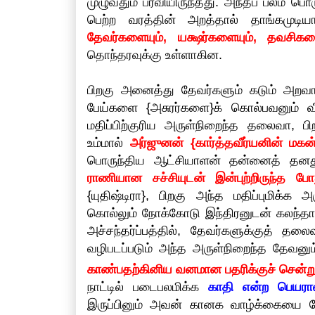
முழுவதும் பரவியிருந்தது. அந்தப் பலம் பொ
பெற்ற வரத்தின் அறத்தால் தாங்கமுடி
தேவர்களையும், யக்ஷர்களையும், தவசிகளை
தொந்தரவுக்கு உள்ளாகின.
பிறகு அனைத்து தேவர்களும் கடும் அறவாழ்
பேய்களை {அசுரர்களை}க் கொல்பவனும் 
மதிப்பிற்குரிய அருள்நிறைந்த தலைவா, ப
உம்மால்
அர்ஜுனன் {கார்த்தவீர்யனின் மக
பொருந்திய ஆட்சியாளன் தன்னைத் தனது
ராணியான சச்சியுடன் இன்புற்றிருந்த
{யுதிஷ்டிரா}, பிறகு அந்த மதிப்புமிக்க
கொல்லும் நோக்கோடு இந்திரனுடன் கலந்தால
அச்சந்தர்ப்பத்தில், தேவர்களுக்குத் த
வழிபடப்படும் அந்த அருள்நிறைந்த தேவனு
காண்பதற்கினிய வனமான பதரிக்குச் சென்று
நாட்டில் படைபலமிக்க
காதி என்ற பெயரால
இருப்பினும் அவன் கானக வாழ்க்கையை மே