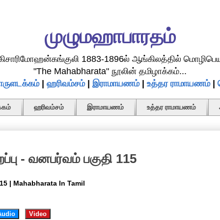
முழுமஹாபாரதம்
.கிசாரிமோஹன்கங்குலி 1883-1896ல் ஆங்கிலத்தில் மொழிபெய
"The Mahabharata" நூலின் தமிழாக்கம்...
ருளடக்கம்
|
ஹரிவம்சம்
|
இராமாயணம்
|
உத்தர ராமாயணம்
|
கம்
ஹரிவம்சம்
இராமாயணம்
உத்தர ராமாயணம்
ப்பு - வனபர்வம் பகுதி 115
115 | Mahabharata In Tamil
Audio
Video