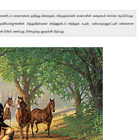
தவ்ரணரிடம் பரசுராமரைக் குறித்து வினவுதல்; அக்ருதவ்ரணர் பரசுராமரின் கதையைச் சொல்ல ஆரம்பிப்பது;
த்தவீரியார்ஜுனனின் அத்துமீறல்களை விஷ்ணுவிடம் எடுத்துக் கூறல்; கன்யாகுப்ஜநாட்டின் மன்னனான
ரிசீகர் மணப்பது; ரிசீகருக்கு ஜமதக்னி பிறப்பது.