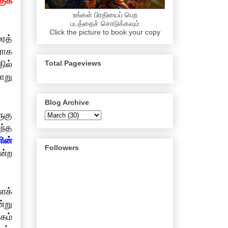
குக்
உங்கள் பிரதியைப் பெற
படத்தைச் சொடுக்கவும்
Click the picture to book your copy
ைத்
ராக
Total Pageviews
தில்
ாறு
Blog Archive
ுகு
ந்த
னின்
Followers
ன்ற
ைக்
்று
கம்