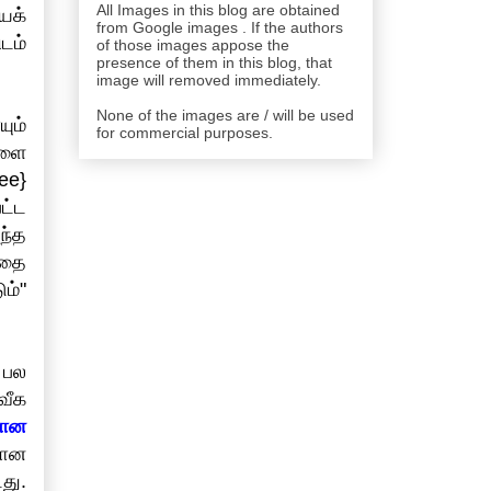
All Images in this blog are obtained
ைக்
from Google images . If the authors
டம்
of those images appose the
presence of them in this blog, that
image will removed immediately.
None of the images are / will be used
ும்
for commercial purposes.
களை
ee}
ட்ட
ந்த
்தை
ம்"
 பல
வீக
ளான
றான
து.