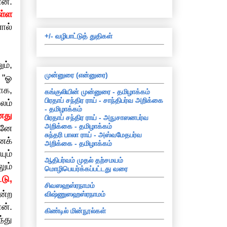
ன்.
ள்ள
ால்
+/- வழிபாட்டுத் துதிகள்
ம்,
முன்னுரை (என்னுரை)
 "ஓ
ாக,
கங்குலியின் முன்னுரை - தமிழாக்கம்
பிரதாப் சந்திர ராய் - சாந்திபர்வ அறிக்கை
லம்
- தமிழாக்கம்
னது
பிரதாப் சந்திர ராய் - அநுசாஸனபர்வ
அறிக்கை - தமிழாக்கம்
கனே
சுந்தரி பாலா ராய் - அஸ்வமேதபர்வ
ைக்
அறிக்கை - தமிழாக்கம்
ும்
ஆதிபர்வம் முதல் தற்சமயம்
ும்
மொழிபெயர்க்கப்பட்டது வரை
டு,
சிவஸஹஸ்ரநாமம்
ன்ற
விஷ்ணுஸஹஸ்ரநாமம்
ன்.
கிண்டில் மின்நூல்கள்
்து