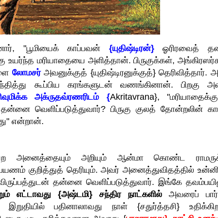
ர், "பூமியைக் காப்பவன்
{யுதிஷ்டிரன்}
ஓரிரவைத் த
ு உயர்ந்த மரியாதையை அளித்தான். பிருகுக்கள், அங்கிரஸர்க
களை
லோமசர்
அவனுக்குத் {யுதிஷ்டிரனுக்குத்} தெரிவித்தார். 
்தித்து கூப்பிய கரங்களுடன் வணங்கினான். பிறகு அ
வுமிக்க
அக்ருதவ்ரணரிடம் {
Akritavrana}
, "மரியாதைக்கு
தன்னை வெளிப்படுத்துவார்? பிருகு குலத் தோன்றலின் காட
றது" என்றான்.
 அனைத்தையும் அறியும் ஆன்மா கொண்ட ராமருக
பயணம் குறித்துத் தெரியும். அவர் அனைத்துவிதத்தில் உன்னி
 விருப்பத்துடன் தன்னை வெளிப்படுத்துவார். இங்கே தவம்பயில
றும் எட்டாவது {அஷ்டமி} சந்திர நாட்களில்
அவரைப் பார்
 இறுதியில் பதினாலாவது நாள் {சதுர்த்தசி} உதிக்கிற