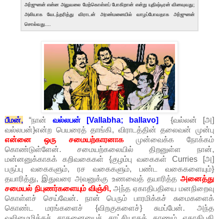
அர்ஜுனன் என்ன அலுவலை மேற்கொள்ளப் போகிறான் என்று யுதிஷ்டிரன் வினவுவது;
அலியாக வேடந்தரித்து விராடன் அரண்மனையில் வாழப்போவதாக அர்ஜுனன்
சொல்வது....
பீமன்,
“நான்
வல்லபன் [Vallabha; ballavo]
{வல்லன் [அ]
வல்லபன்}என்ற பெயரைத் தாங்கி, விராடத்தின் தலைவன் முன்பு
என்னை ஒரு சமையற்காரனாக
முன்வைக்க நோக்கம்
கொண்டுள்ளேன். சமையற்கலையில் திறனுள்ள நான்,
மன்னனுக்காகக் கறிவகைகள் {குழம்பு வகைகள் Curries [அ]
பருப்பு வகைகளும், ரச வகைகளும், பண்ட வகைகளையும்}
தயாரித்து, இதுவரை அவனுக்கு உணவைத் தயாரித்த
அனைத்து
சமையல் நிபுணர்களையும் விஞ்சி,
அந்த ஏகாதிபதியை மனநிறைவு
கொள்ளச் செய்வேன். நான் பெரும் பாரமிக்கச் சுமைகளைக்
கொண்ட மரங்களைச் {விறகுகளைச்} சுமப்பேன். அந்த
வலிமைமிக்கச் சாதனையைச் சாட்சியாகக் காணும் ஏகாதிபதி