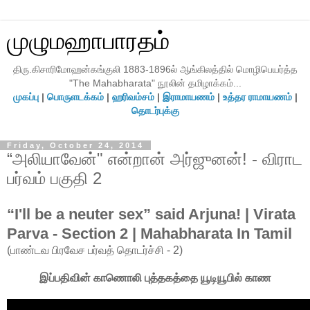
முழுமஹாபாரதம்
திரு.கிசாரிமோஹன்கங்குலி 1883-1896ல் ஆங்கிலத்தில் மொழிபெயர்த்த
"The Mahabharata" நூலின் தமிழாக்கம்...
முகப்பு
|
பொருளடக்கம்
|
ஹரிவம்சம்
|
இராமாயணம்
|
உத்தர ராமாயணம்
|
தொடர்புக்கு
Friday, October 24, 2014
“அலியாவேன்" என்றான் அர்ஜுனன்! - விராட
பர்வம் பகுதி 2
“I'll be a neuter sex” said Arjuna! | Virata
Parva - Section 2 | Mahabharata In Tamil
(பாண்டவ பிரவேச பர்வத் தொடர்ச்சி - 2)
இப்பதிவின் காணொலி புத்தகத்தை யூடியூபில் காண