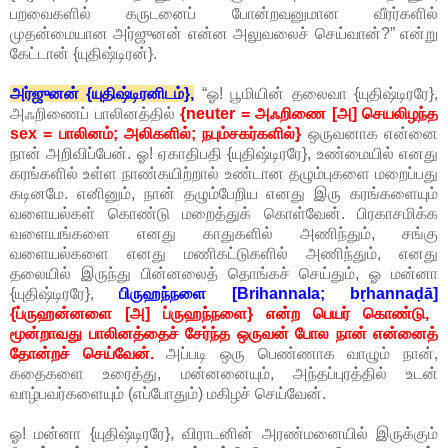
பறவைகளில் கருடனைப் போன்றவனுமான வீரர்களில்
முதன்மையான அர்ஜுனன் என்ன அலுவலைச் செய்வான்?” என்று
கேட்டான் {யுதிஷ்டிரன்}.
அர்ஜுனன் {யுதிஷ்டிரனிடம்},
“ஓ! பூமியின் தலைவா {யுதிஷ்டிரரே},
அஃறிணைப் பாலினத்தில்
{neuter = அஃறிணை [அ] செயலிழந்த
sex = பாலினம்; அலிகளில்; நபும்சகர்களில்}
ஒருவனாக என்னை
நான் அறிவிப்பேன். ஓ! ஏகாதிபதி {யுதிஷ்டிரரே}, உண்மையில் எனது
கரங்களில் உள்ள நாண்கயிற்றால் உண்டான தழும்புகளை மறைப்பது
கடினமே. எனினும், நான் தழும்பேறிய எனது இரு கரங்களையும்
வளையல்கள் கொண்டு மறைத்துக் கொள்வேன். பிரகாசமிக்க
வளையங்களை எனது காதுகளில் அணிந்தும், சங்கு
வளையல்களை எனது மணிகட்டுகளில் அணிந்தும், எனது
தலையில் இருந்து பின்னலைத் தொங்கச் செய்தும், ஓ மன்னா
{யுதிஷ்டிரரே},
பிருஹந்நளை [Brihannala; bṛhannaḍā]
{ப்ருஹன்னளை [அ] ப்ருஹந்நளை} என்ற பெயர் கொண்டு,
மூன்றாவது பாலினத்தைச் சேர்ந்த ஒருவன் போல நான் என்னைத்
தோன்றச் செய்வேன்.
அப்படி ஒரு பெண்ணாக வாழும் நான்,
கதைகளை உரைத்து, மன்னனையும், அந்தப்புரத்தில் உடன்
வாழ்பவர்களையும் (எப்போதும்) மகிழச் செய்வேன்.
ஓ! மன்னா {யுதிஷ்டிரரே}, விராடனின் அரண்மனையில் இருக்கும்