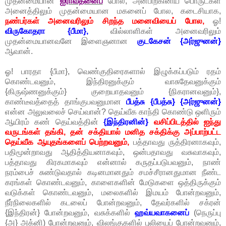
முதன்மையான
ஐராவதனைப்
போல, அன்பிற்கினிய பொருட்கள்
அனைத்திலும் முதன்மையான மகனைப் போல, கடைசியாக,
நண்பர்கள் அனைவரிலும் சிறந்த மனைவியைப் போல,
ஓ!
விருகோதரா {பீமா},
வில்லாளிகள் அனைவரிலும்
முதன்மையானவனே இளைஞனான
குடகேசன் {அர்ஜுனன்}
ஆவான்.
ஓ! பாரதா {பீமா}, வெண்குதிரைகளால் இழுக்கப்படும் ரதம்
கொண்டவனும், இந்திரனுக்கும் வாசுதேவனுக்கும்
{கிருஷ்ணனுக்கும்} குறையாதவனும் {நிகரானவனும்},
காண்டீவத்தைத் தாங்குபவனுமான
பீபத்சு {பீபத்சு} {அர்ஜுனன்}
என்ன அலுவலைச் செய்வான்? தெய்வீக காந்தி கொண்டு ஒளிரும்
ஆயிரம் கண் தெய்வத்தின்
{இந்திரனின்}
வசிப்பிடத்தில் ஐந்து
வருடங்கள் தங்கி, தன் சக்தியால் மனித சக்திக்கு அப்பாற்பட்ட
தெய்வீக ஆயுதங்களைப் பெற்றவனும்,
பத்தாவது ருத்திரனாகவும்,
பதிமூன்றாவது ஆதித்தியனாகவும், ஒன்பதாவது வசுவாகவும்,
பத்தாவது கிரகமாகவும் என்னால் கருதப்படுபவனும், நாண்
நரம்பைச் சுண்டுவதால் கடினமானதும் சமச்சீரானதுமான நீண்ட
கரங்கள் கொண்டவனும், காளைகளின் மேடுகளை ஒத்திருக்கும்
வடுக்கள் கொண்டவனும், மலைகளில் இமயம் போன்றவனும்,
நீர்நிலைகளில் கடலைப் போன்றவனும், தேவர்களில் சக்ரன்
{இந்திரன்} போன்றவனும், வசுக்களில்
ஹவ்யவாகனைப்
(நெருப்பு
{அ} அக்னி) போன்றவனும், விலங்குகளில் புலியைப் போன்றவனும்,