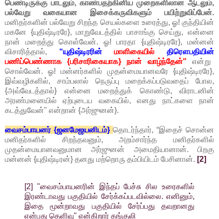
பெண்டிருக்கு பாடலும், காண்பதற்கினிய முறைகளிலான ஆடலும்,
பல்வேறு வகையான இசைக்கருவிகளும் பயிற்றுவிப்பேன்.
மனிதர்களின் பல்வேறு சிறந்த செயல்களை உரைத்து, ஓ! குந்தியின்
மகனே {யுதிஷ்டிரரே}, மாறுவேடத்தில் பாசாங்கு செய்து, என்னை
நான் மறைத்து கொள்வேன். ஓ! பாரதா {யுதிஷ்டிரரே}, மன்னன்
விசாரித்தால்,
“யுதிஷ்டிரரின்
மாளிகையில்
திரௌபதியின்
பணிப்பெண்ணாக {பரிசாரிகையாக} நான் வாழ்ந்தேன்"
என்று
சொல்வேன். ஓ! மன்னர்களில் முதன்மையானவரே {யுதிஷ்டிரரே},
இவ்வழிகளில், சாம்பலால் நெருப்பு மறைக்கப்படுவதைப் போல,
{அவ்வேடத்தால்} என்னை மறைத்துக் கொண்டு, விராடனின்
அரண்மனையில் ஏற்புடைய வகையில், எனது நாட்களை நான்
கடத்துவேன்" என்றான் {அர்ஜுனன்}.
வைசம்பாயனர் {ஜனமேஜயனிடம்}
தொடர்ந்தார், “இதைச் சொன்ன
மனிதர்களில் சிறந்தவனும், அறம்சார்ந்த மனிதர்களில்
முதன்மையானவனுமான அர்ஜுனன் அமைதியானான். பிறகு
மன்னன் {யுதிஷ்டிரன்} தனது மற்றொரு தம்பியிடம் பேசினான்.
[2]
[2] "வைசம்பாயனரின் இந்தப் பேச்சு சில உரைகளில்
இரண்டாவது பகுதியில் சேர்க்கப்படவில்லை. எனினும்,
இதை மூன்றாவது பகுதியில் சேர்ப்பது தவறானது
என்பது தெளிவு" என்கிறார் கங்குலி