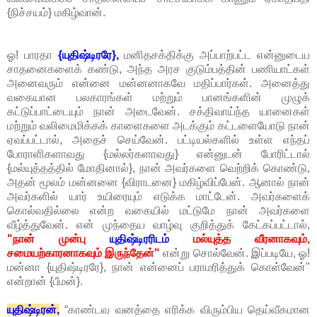
{நிச்சயம்} மகிழ்வான்.
ஓ! பாரதா
{யுதிஷ்டிரரே},
மனிதசக்திக்கு அப்பாற்பட்ட என்னுடைய
சாதனைகளைக் கண்டு, அந்த அரச குடும்பத்தின் பணியாட்கள்
அனைவரும் என்னை மன்னனாகவே மதிப்பார்கள். அனைத்து
வகையான பலகாரங்கள் மற்றும் பானங்களின் முழுக்
கட்டுப்பாட்டையும் நான் அடைவேன். சக்திவாய்ந்த யானைகள்
மற்றும் வலிமைமிக்கக் காளைகளை அடக்கும் கட்டளையோடு நான்
ஏவப்பட்டால், அதைச் செய்வேன். பட்டியல்களில் உள்ள எந்தப்
போராளிகளாவது {மல்லர்களாவது} என்னுடன் போரிட்டால்
{மல்யுத்தத்தில் மோதினால்}, நான் அவர்களை வெற்றிக் கொண்டு,
அதன் மூலம் மன்னனை {விராடனை} மகிழ்விப்பேன். ஆனால் நான்
அவர்களில் யார் உயிரையும் எடுக்க மாட்டேன். அவர்களைக்
கொல்வதில்லை என்ற வகையில் மட்டுமே நான் அவர்களை
வீழ்த்துவேன். என் முந்தைய வாழ்வு குறித்துக் கேட்கப்பட்டால்,
"நான் முன்பு
யுதிஷ்டிரரிடம்
மல்யுத்த வீரனாகவும்,
சமையற்காரனாகவும் இருந்தேன்"
என்று சொல்வேன். இப்படியே, ஓ!
மன்னா {யுதிஷ்டிரரே}, நான் என்னைப் பராமரித்துக் கொள்வேன்"
என்றான் {பீமன்}.
யுதிஷ்டிரன்,
“காண்டவ வனத்தை எரிக்க விரும்பிய தெய்வீகமான