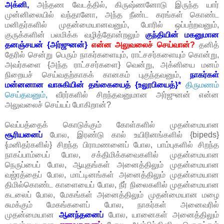
அக்னி,
அந்தண வேடத்தில், கிருஷ்ணனோடு இருந்த யார்
முன்னிலையில் வந்தானோ, அந்த நீண்ட கரங்கள் கொண்ட
மனிதர்களில் முதன்மையானவனும், போரில் ஒப்பற்றவனும்,
குருக்களின் பலமிக்க வழித்தோன்றலும்
குந்தியின் மகனுமான
தனஞ்சயன் {அர்ஜுனன்}
என்ன அலுவலைச் செய்வான்?
தனித்
தேரில் சென்று பெரும் நாகர்களையும், ராட்சசர்களையும் கொன்று,
அவர்களை {அந்த ராட்சசர்களை} வென்று, அக்னியை மனம்
நிறையச் செய்வதற்காகக் கானகம் புகுந்தவனும்,
நாகர்கள்
மன்னனான வாசுகியின் தங்கையைத் {உலூபியைத்}*
திருமணம்
செய்தவனும்,
வீரர்களில் சிறந்தவனுமான அர்ஜுனன் என்ன
அலுவலைச் செய்யப் போகிறான்?
வெப்பத்தைக் கொடுக்கும் கோள்களில் முதன்மையான
சூரியனைப்
போல, இரண்டு கால் உயிரினங்களில் {bipeds}
{மனிதர்களில்} சிறந்த பிராமணனைப் போல, பாம்புகளில் சிறந்த
நாகப்பாம்பைப் போல, சக்திமிக்கவைகளில் முதன்மையான
நெருப்பைப் போல, ஆயுதங்கள் அனைத்திலும் முதன்மையான
வஜ்ரத்தைப் போல, மாட்டினங்கள் அனைத்திலும் முதன்மையான
திமில்கொண்ட காளையைப் போல, நீர் நிலைகளில் முதன்மையான
கடலைப் போல, மேகங்கள் அனைத்திலும் முதன்மையான மழை
சுமக்கும் மேகங்களைப் போல, நாகர்கள் அனைவரில்
முதன்மையான
ஆனந்தனைப்
போல, யானைகள் அனைத்திலும்