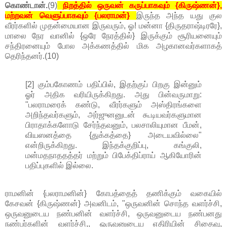
கொண்டான்.
(9)
நிறத்தில் ஒருவன் கருப்பாகவும் {கிருஷ்ணன்},
மற்றவன் வெளுப்பாகவும் {பலராமன்}
இருந்த அந்த யது குல
வீரர்களில் முதன்மையான இருவரும், ஓ! மன்னா {திருதராஷ்டிரரே},
மாலை நேர வானில் {ஒரே நேரத்தில்} இருக்கும் சூரியனையும்
சந்திரனையும் போல அக்கணத்தில் மிக அழகானவர்களாகத்
தெரிந்தனர்.(10)
[2] கும்பகோணம் பதிப்பில், இதற்குப் பிறகு இன்னும்
ஓர் அதிக வரியிருக்கிறது. அது பின்வருமாறு:
"பலராமரைக் கண்டு, வீரர்களும் அஸ்திரங்களை
அறிந்தவர்களும், அர்ஜுனனுடன் கூடியவர்களுமான
பிராதாக்களோடு சேர்ந்தவனும், பலசாலியுமான பீமன்,
வியஸனத்தை {துக்கத்தை} அடையவில்லை"
என்றிருக்கிறது. இந்தக்குறிப்பு, கங்குலி,
மன்மதநாததத்தர் மற்றும் பிபேக்திப்ராய் ஆகியோரின்
பதிப்புகளில் இல்லை.
ராமனின் {பலராமனின்} கோபத்தைத் தணிக்கும் வகையில்
கேசவன் {கிருஷ்ணன்} அவனிடம், "ஒருவனின் சொந்த வளர்ச்சி,
ஒருவனுடைய நண்பனின் வளர்ச்சி, ஒருவனுடைய நண்பனது
நண்பர்களின் வளர்ச்சி,, ஒருவனுடைய எதிரியின் சிதைவு,