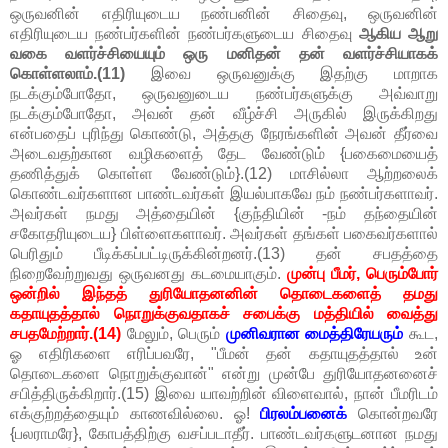
ஒருவனின் எதிரியுடைய நண்பனின் சிதைவு, ஒருவனின்
எதிரியுடைய நண்பர்களின் நண்பர்களுடைய சிதைவு
ஆகிய ஆறு
வகை வளர்ச்சியையும் ஒரு மனிதன் தன் வளர்ச்சியாகக்
கொள்ளலாம்.(11)
இவை ஒருவனுக்கு இதற்கு மாறாக
நடக்கும்போதோ, ஒருவனுடைய நண்பர்களுக்கு அவ்வாறு
நடக்கும்போதோ, அவன் தன் வீழ்ச்சி அருகில் இருக்கிறது
என்பதைப் புரிந்து கொண்டு, அத்தகு நேரங்களின் அவன் தீர்வை
அடைவதற்கான வழிகளைத் தேட வேண்டும் {பகைமையைத்
தணித்துக் கொள்ள வேண்டும்}.(12) மாசில்லா ஆற்றலைக்
கொண்டவர்களான பாண்டவர்கள் இயல்பாகவே நம் நண்பர்களாவர்.
அவர்கள் நமது அத்தையின் {குந்தியின் -நம் தந்தையின்
சகோதரியுடைய} பிள்ளைகளாவர். அவர்கள் தங்கள் பகைவர்களால்
பெரிதும் பீடிக்கப்பட்டிருக்கின்றனர்.(13) தன் சபதத்தை
நிறைவேற்றுவது ஒருவனது கடமையாகும்.
முன்பு பீமர், பெரும்போர்
ஒன்றில் இந்தத் துரியோதனனின் தொடைகளைத் தமது
கதாயுதத்தால் நொறுக்குவதாகச் சபைக்கு மத்தியில் வைத்து
சபதமேற்றார்.(14)
மேலும், பெரும்
முனிவரான மைத்திரேயரும்
கூட,
ஓ எதிரிகளை எரிப்பவரே, "பீமன் தன் கதாயுதத்தால் உன்
தொடைகளை நொறுக்குவான்" என்று முன்பே துரியோதனனைச்
சபித்திருக்கிறார்.(15) இவை யாவற்றின் விளைவால், நான் பீமரிடம்
எக்குற்றத்தையும் காணவில்லை. ஓ!
பிரலம்பனைக்
கொன்றவரே
{பலராமரே}, கோபத்திற்கு வசப்படாதீர். பாண்டவர்களுடனான நமது