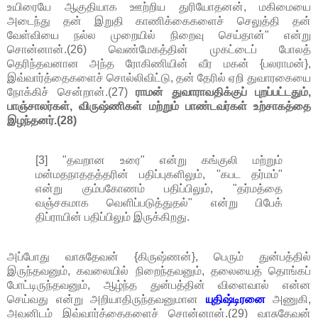
உயிரையே ஆகுதியாக ஊற்றிய துரியோதனன், மகிமையை
அடைந்து தன் இறுதி காணிக்கைகளைச் செலுத்தி தன்
வேள்வியை நல்ல முறையில் நிறைவு செய்தான்" என்று
சொன்னான்.(26) வெண்மேகத்தின் முகட்டைப் போலத்
தெரிந்தவனான அந்த ரோகிணியின் வீர மகன் {பலராமன்},
இவ்வார்த்தைகளைச் சொல்லிவிட்டு, தன் தேரில் ஏறி துவாரகையை
நோக்கிச் சென்றான்.(27)
ராமன் துவாராவதிக்குப் புறப்பட்டதும்,
பாஞ்சாலர்கள், விருஷ்ணிகள் மற்றும் பாண்டவர்கள் உற்சாகத்தை
இழந்தனர்.(28)
[3] "தவறான உரை" என்று கங்குலி மற்றும்
மன்மதநாததத்தரின் பதிப்புகளிலும், "கபட தர்மம்"
என்று கும்பகோணம் பதிப்பிலும், "தர்மத்தை
வஞ்சகமாக வெளிப்படுத்துதல்" என்று பிபேக்
திப்ராயின் பதிப்பிலும் இருக்கிறது.
அப்போது வாசுதேவன் {கிருஷ்ணன்}, பெரும் துன்பத்தில்
இருந்தவனும், கவலையில் நிறைந்தவனும், தலையைத் தொங்கப்
போட்டிருந்தவனும், ஆழ்ந்த துன்பத்தின் விளைவால் என்ன
செய்வது என்று அறியாதிருந்தவனுமான
யுதிஷ்டிரனை
அணுகி,
அவனிடம் இவ்வார்த்தைகளைச் சொன்னான்.(29) வாசுதேவன்