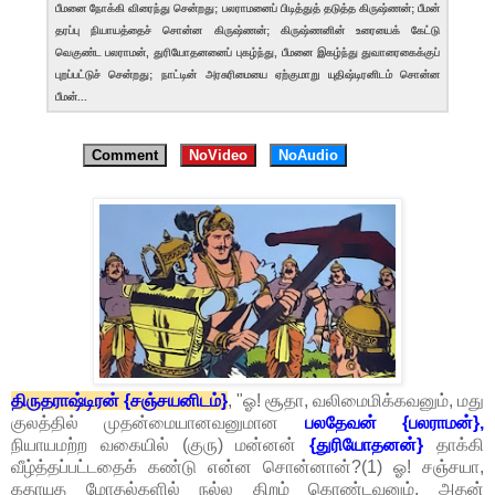
பீமனை நோக்கி விரைந்து சென்றது; பலராமனைப் பிடித்துத் தடுத்த கிருஷ்ணன்; பீமன்
தரப்பு நியாயத்தைச் சொன்ன கிருஷ்ணன்; கிருஷ்ணனின் உரையைக் கேட்டு
வெகுண்ட பலராமன், துரியோதனனைப் புகழ்ந்து, பீமனை இகழ்ந்து துவாரைகைக்குப்
புறப்பட்டுச் சென்றது; நாட்டின் அரசுரிமையை ஏற்குமாறு யுதிஷ்டிரனிடம் சொன்ன
பீமன்...
Comment
NoVideo
NoAudio
திருதராஷ்டிரன் {சஞ்சயனிடம்}
, "ஓ! சூதா, வலிமைமிக்கவனும், மது
குலத்தில் முதன்மையானவனுமான
பலதேவன் {பலராமன்},
நியாயமற்ற வகையில் (குரு) மன்னன்
{துரியோதனன்}
தாக்கி
வீழ்த்தப்பட்டதைக் கண்டு என்ன சொன்னான்?(1) ஓ! சஞ்சயா,
கதாயுத மோதல்களில் நல்ல திறம் கொண்டவனும், அதன்