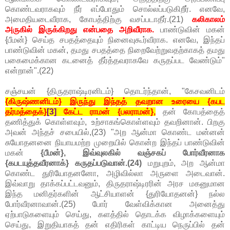
கொண்டவராகவும் நீர் எப்போதும் சொல்லப்படுகிறீர். எனவே,
அமைதியடைவீராக, கோபத்திற்கு வசப்படாதீர்.(21)
கலிகாலம்
அருகில் இருக்கிறது என்பதை அறிவீராக.
பாண்டுவின் மகன்
{பீமன்} செய்த சபதத்தையும் நினைவுகூர்வீராக. எனவே, இந்தப்
பாண்டுவின் மகன், தமது சபதத்தை நிறைவேற்றுவதற்காகத் தமது
பகைமைக்கான கடனைத் தீர்த்தவராகவே கருதப்பட வேண்டும்"
என்றான்".(22)
சஞ்சயன் {திருதராஷ்டிரனிடம்} தொடர்ந்தான், "கேசவனிடம்
{கிருஷ்ணனிடம்} இருந்து இந்தத் தவறான உரையை {கபட
தர்மத்தைக்}
[3]
கேட்ட ராமன் {பலராமன்},
தன் கோபத்தைத்
தணித்துக் கொள்ளவும், உற்சாகங்கொள்ளவும் தவறினான். பிறகு
அவன் அந்தச் சபையில்,(23) "அற ஆன்மா கொண்ட மன்னன்
சுயோதனனை நியாயமற்ற முறையில் கொன்ற இந்தப் பாண்டுவின்
மகன்
{பீமன்}, இவ்வுலகில் வஞ்சகப் போர்வீரனாக
{கபடயுத்தவீரனாக்} கருதப்படுவான்.(24)
மறுபுறம், அற ஆன்மா
கொண்ட துரியோதனனோ, அழிவில்லா அருளை அடைவான்.
இவ்வாறு தாக்கப்பட்டவனும், திருதராஷ்டிரரின் அரச மகனுமான
இந்த மனிதர்களின் ஆட்சியாளன் {துரியோதனன்} நல்ல
போர்வீரனாவான்.(25) போர் வேள்விக்கான அனைத்து
ஏற்பாடுகளையும் செய்து, களத்தில் தொடக்க விழாக்களையும்
செய்து, இறுதியாகத் தன் எதிரிகள் காட்டிய நெருப்பில் தன்