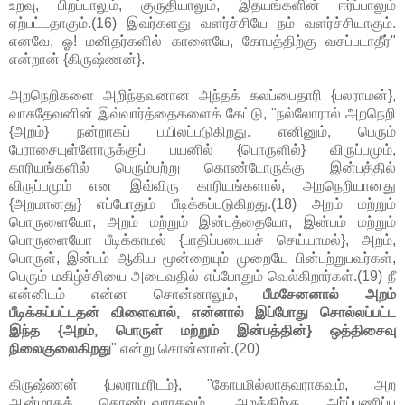
உறவு, பிறப்பாலும், குருதியாலும், இதயங்களின் ஈர்ப்பாலும்
ஏற்பட்டதாகும்.(16) இவர்களது வளர்ச்சியே நம் வளர்ச்சியாகும்.
எனவே, ஓ! மனிதர்களில் காளையே, கோபத்திற்கு வசப்படாதீர்"
என்றான் {கிருஷ்ணன்}.
அறநெறிகளை அறிந்தவனான அந்தக் கலப்பைதாரி {பலராமன்},
வாசுதேவனின் இவ்வார்த்தைகளைக் கேட்டு, "நல்லோரால் அறநெறி
{அறம்} நன்றாகப் பயிலப்படுகிறது. எனினும், பெரும்
பேராசையுள்ளோருக்குப் பயனில் {பொருளில்} விருப்பமும்,
காரியங்களில் பெரும்பற்று கொண்டோருக்கு இன்பத்தில்
விருப்பமும் என இவ்விரு காரியங்களால், அறநெறியானது
{அறமானது} எப்போதும் பீடிக்கப்படுகிறது.(18) அறம் மற்றும்
பொருளையோ, அறம் மற்றும் இன்பத்தையோ, இன்பம் மற்றும்
பொருளையோ பீடிக்காமல் {பாதிப்படையச் செய்யாமல்}, அறம்,
பொருள், இன்பம் ஆகிய மூன்றையும் முறையே பின்பற்றுபவர்கள்,
பெரும் மகிழ்ச்சியை அடைவதில் எப்போதும் வெல்கிறார்கள்.(19) நீ
என்னிடம் என்ன சொன்னாலும்,
பீமசேனனால் அறம்
பீடிக்கப்பட்டதன் விளைவால், என்னால் இப்போது சொல்லப்பட்ட
இந்த {அறம், பொருள் மற்றும் இன்பத்தின்} ஒத்திசைவு
நிலைகுலைகிறது
" என்று சொன்னான்.(20)
கிருஷ்ணன் {பலராமரிடம்}, "கோபமில்லாதவராகவும், அற
ஆன்மாகக் கொண்டவராகவும், அறத்திற்கு அர்ப்பணிப்பு