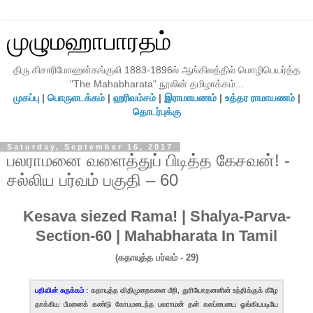
முழுமஹாபாரதம்
திரு.கிசாரிமோஹன்கங்குலி 1883-1896ல் ஆங்கிலத்தில் மொழிபெயர்த்த
"The Mahabharata" நூலின் தமிழாக்கம்...
முகப்பு
|
பொருளடக்கம்
|
ஹரிவம்சம்
|
இராமாயணம்
|
உத்தர ராமாயணம்
|
தொடர்புக்கு
Saturday, September 16, 2017
பலராமனை வளைத்துப் பிடித்த கேசவன்! -
சல்லிய பர்வம் பகுதி – 60
Kesava siezed Rama! | Shalya-Parva-
Section-60 | Mahabharata In Tamil
(கதாயுத்த பர்வம் - 29)
பதிவின் சுருக்கம் :
கதாயுத்த விதிமுறைகளை மீறி, துரியோதனனின் உந்திக்குக் கீழே
தாக்கிய பீமனைக் கண்டு கோபமடைந்த பலராமன் தன் கலப்பையை ஓங்கியபடியே