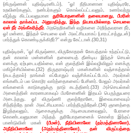
{கிருஷ்ணன் யுதிஷ்டிரனிடம்}, "ஓ! நீதிமானான யுதிஷ்டிரரே,
உறவினர்களும், நண்பர்களும் கொல்லப்பட்டவனும், உணர்வற்று
வீழ்ந்து கிடப்பவனுமான
துரியோதனனின் தலையானது, பீமரின்
காலால் தாக்கப்பட அனுமதித்து, இந்த நியாயமில்லாத செயலை
ஏன் நீர் அங்கீகரித்தீர்
. அறநெறிகளின் வழிகளை அறிந்தவரான நீர்,
ஓ! மன்னா, இந்தச் செயலை ஏன் அலட்சியமாகப் {பாரபட்சத்துடன்}
பார்த்துக் கொண்டிருக்கிறீர்?" என்று கேட்டான்.(30,31)
யுதிஷ்டிரன், "ஓ! கிருஷ்ணா, விருகோதரன் கோபத்தால் உந்தப்பட்டு,
தன் காலால் மன்னனின் தலையைத் தீண்டிய இந்தச் செயல்
எனக்கு ஏற்புடையதில்லை, என் குலத்தின் இவ்வழிவிலும் எனக்கு
மகிழ்ச்சியில்லை.(32) திருதராஷ்டிரர் மகன்களின் வஞ்சகத்தால்
{கபடத்தால்} நாங்கள் எப்போதும் வஞ்சிக்கப்பட்டோம். அவர்கள்
எங்களிடம் பல கொடூர வார்த்தைகளைப் பேசினர். மேலும் அவர்கள்
எங்களைக் காடுகளுக்கு நாடு கடத்தினர்.(33) அச்செயல்கள்
அனைத்தின் காரணமாகவும் பீமசேனனின் இதயம் பெருந்துயரை
அடைந்தது. ஓ! விருஷ்ணி குலத்தோனே, இவையாவையும்
சிந்தித்தே நான் அலட்சியமாகப் பார்த்திருந்தேன்.(34) ஞானத்தை
இழந்தவனும், ஆசைகளுக்கு அடிமையானவனும், பேராசை
கொண்டவனுமான அந்தத் துரியோதனனைக் கொன்ற இந்தப்
பாண்டுவின் மகன்
{பீமன்}, நீதியினாலோ {தர்மத்தினாலோ},
அநீதியினாலோ {அதர்மத்தினாலோ}, தன் விருப்பத்தை