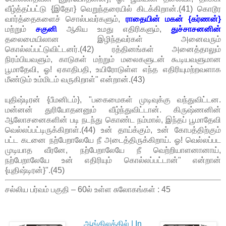
வீழ்த்தப்பட்டு {இதோ} வெறுந்தரையில் கிடக்கிறான்.(41) கொடூர
வார்த்தைகளைச் சொல்பவர்களும்,
ராதையின் மகன் {கர்ணன்}
மற்றும்
சகுனி
ஆகிய உமது எதிரிகளும்,
துச்சாசனனின்
தலைமையிலான இழிந்தவர்கள் அனைவரும்
கொல்லப்பட்டுவிட்டனர்.(42) ரத்தினங்கள் அனைத்தாலும்
நிரம்பியவளும், காடுகள் மற்றும் மலைகளுடன் கூடியவளுமான
பூமாதேவி, ஓ! ஏகாதிபதி, உயிரோடுள்ள எந்த எதிரியுமற்றவளாக
மீண்டும் உம்மிடம் வருகிறாள்" என்றான்.(43)
யுதிஷ்டிரன் {பீமனிடம்}, "பகைமைகள் முடிவுக்கு வந்துவிட்டன.
மன்னன் துரியோதனனும் வீழ்ந்துவிட்டான். கிருஷ்ணனின்
ஆலோசனைகளின் படி நடந்து கொண்ட நம்மால், இந்தப் பூமாதேவி
வெல்லப்பட்டிருக்கிறாள்.(44) உன் தாய்க்கும், உன் கோபத்திற்கும்
பட்ட கடனை நற்பேறாலேயே நீ அடைத்திருக்கிறாய். ஓ! வெல்லப்பட
முடியாத வீரனே, நற்பேறாலேயே நீ வெற்றியாளனானாய்,
நற்பேறாலேயே உன் எதிரியும் கொல்லப்பட்டான்" என்றான்
{யுதிஷ்டிரன்}".(45)
சல்லிய பர்வம் பகுதி – 60ல் உள்ள சுலோகங்கள் : 45
ஆங்கிலத்தில் | In