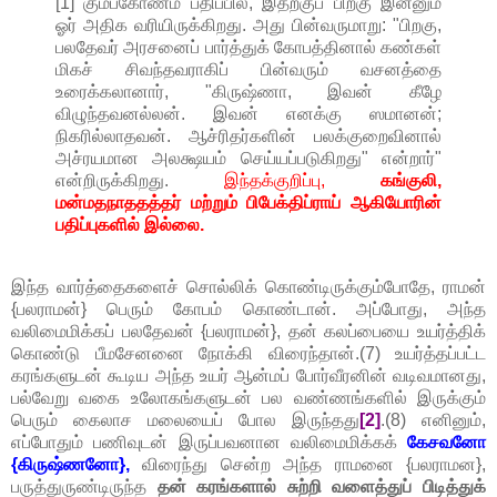
[1] கும்பகோணம் பதிப்பில், இதற்குப் பிறகு இன்னும்
ஓர் அதிக வரியிருக்கிறது. அது பின்வருமாறு: "பிறகு,
பலதேவர் அரசனைப் பார்த்துக் கோபத்தினால் கண்கள்
மிகச் சிவந்தவராகிப் பின்வரும் வசனத்தை
உரைக்கலானார், "கிருஷ்ணா, இவன் கீழே
விழுந்தவனல்லன். இவன் எனக்கு ஸமானன்;
நிகரில்லாதவன். ஆச்ரிதர்களின் பலக்குறைவினால்
அச்ரயமான அலக்ஷயம் செய்யப்படுகிறது" என்றார்"
என்றிருக்கிறது.
இந்தக்குறிப்பு,
கங்குலி,
மன்மதநாததத்தர் மற்றும் பிபேக்திப்ராய் ஆகியோரின்
பதிப்புகளில் இல்லை.
இந்த வார்த்தைகளைச் சொல்லிக் கொண்டிருக்கும்போதே, ராமன்
{பலராமன்} பெரும் கோபம் கொண்டான். அப்போது, அந்த
வலிமைமிக்கப் பலதேவன் {பலராமன்}, தன் கலப்பையை உயர்த்திக்
கொண்டு பீமசேனனை நோக்கி விரைந்தான்.(7) உயர்த்தப்பட்ட
கரங்களுடன் கூடிய அந்த உயர் ஆன்மப் போர்வீரனின் வடிவமானது,
பல்வேறு வகை உலோகங்களுடன் பல வண்ணங்களில் இருக்கும்
பெரும் கைலாச மலையைப் போல இருந்தது
[2]
.(8) எனினும்,
எப்போதும் பணிவுடன் இருப்பவனான வலிமைமிக்கக்
கேசவனோ
{கிருஷ்ணனோ},
விரைந்து சென்ற அந்த ராமனை {பலராமன},
பருத்துருண்டிருந்த
தன் கரங்களால் சுற்றி வளைத்துப் பிடித்துக்