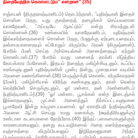
நிறைவேற்றிக் கொள்ளட்டும்" என்றான்".(35)
சஞ்சயன் {திருதராஷ்டிரனிடம்} தொடர்ந்தான், "யுதிஷ்டிரன் இதைச்
சொன்ன பிறகு, யது குலத்தைத் தழைக்கச் செய்பவனான
வாசுதேவன், "அப்படியே ஆகட்டும்" என்று சிரமத்துடன்
சொன்னான்.(36) உண்மையில் வாசுதேவனிடம், யுதிஷ்டிரன்
இவ்வார்த்தைகளைச் சொன்ன பிறகு, பீமனுக்கு ஏற்புடையதையும்,
நன்மையானதையும் எப்போதும் விரும்பிய அவன் {கிருஷ்ணன்},
போரில் பீமன் செய்த அச்செயல்கள் அனைத்தையும் ஏற்றுக்
கொண்டான்.(37) போரில் உமது மகனைத் தாக்கி வீழ்த்திய
கோபக்கார பீமசேனன், இதயம் நிறைந்த மகிழ்ச்சியுடனும், கூப்பிய
கரங்களுடனுன் யுதிஷ்டிரனின் முன்பு நின்று, முறையான வடிவில்
அவனை வணங்கினான்.(38) பெருஞ்சக்தி கொண்ட விருகோதரன்
{பீமன்}, மகிழ்ச்சியால் விரிந்த கண்களுடனும், தான் வென்ற
வெற்றியின் செருக்குடனும், ஓ! மன்னா, தன் அண்ணனிடம்
{யுதிஷ்டிரனிடம்},(39) "ஓ! மன்னா, பூசல்கள் என்ற இடைஞ்சல்
இல்லாதவளும், முட்கள் அனைத்தும் நீக்கப்பட்டவளுமான
பூமாதேவி இன்று உம்முடையவனாள். ஓ! ஏகாதிபதி {யுதிஷ்டிரரே},
அவளை ஆட்சி செய்து உமது வகைக்கு {க்ஷத்திரியனுக்கு}
உண்டான கடமைகளை நோற்பீராக.(40) இந்தப் பகைமைகளுக்குக்
காரணமானவனும், தனது கபடவழிகளால் அதை வளர்த்தவனும்,
வஞ்சகத்தை விரும்பியவனும் இழிந்தவனுமான அந்தப்
பொல்லாதவன் {துரியோதனன்}, ஓ! பூமியின் தலைவா, தாக்கி