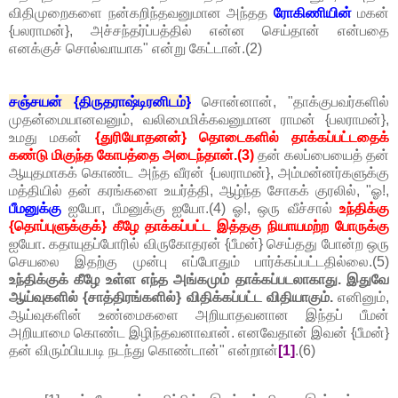
விதிமுறைகளை நன்கறிந்தவனுமான அந்தத
ரோகிணியின்
மகன்
{பலராமன்}, அச்சந்தர்ப்பத்தில் என்ன செய்தான் என்பதை
எனக்குச் சொல்வாயாக" என்று கேட்டான்.(2)
சஞ்சயன் {திருதராஷ்டிரனிடம்}
சொன்னான், "தாக்குபவர்களில்
முதன்மையானவனும், வலிமைமிக்கவனுமான ராமன் {பலராமன்},
உமது மகன்
{துரியோதனன்} தொடைகளில் தாக்கப்பட்டதைக்
கண்டு மிகுந்த கோபத்தை அடைந்தான்.(3)
தன் கலப்பையைத் தன்
ஆயுதமாகக் கொண்ட அந்த வீரன் {பலராமன்}, அம்மன்னர்களுக்கு
மத்தியில் தன் கரங்களை உயர்த்தி, ஆழ்ந்த சோகக் குரலில், "ஓ!,
பீமனுக்கு
ஐயோ, பீமனுக்கு ஐயோ.(4) ஓ!, ஒரு வீச்சால்
உந்திக்கு
{தொப்புளுக்குக்} கீழே தாக்கப்பட்ட இத்தகு நியாயமற்ற போருக்கு
ஐயோ. கதாயுதப்போரில் விருகோதரன் {பீமன்} செய்தது போன்ற ஒரு
செயலை இதற்கு முன்பு எப்போதும் பார்க்கப்பட்டதில்லை.(5)
உந்திக்குக் கீழே உள்ள எந்த அங்கமும் தாக்கப்படலாகாது. இதுவே
ஆய்வுகளில் {சாத்திரங்களில்} விதிக்கப்பட்ட விதியாகும்.
எனினும்,
ஆய்வுகளின் உண்மைகளை அறியாதவனான இந்தப் பீமன்
அறியாமை கொண்ட இழிந்தவனாவான். எனவேதான் இவன் {பீமன்}
தன் விரும்பியபடி நடந்து கொண்டான்" என்றான்
[1]
.(6)