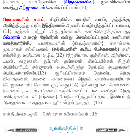
{கர்ணன்}, வாசுதேவனின்
{கிருஷ்ணனின்}
முன்னிலையில்
வைத்து
அர்ஜுனனால்
கொல்லப்பட்டான்.
(10)
பிராமணனின் சாபம்,
சிறப்புமிக்க ராமரின் சாபம், குந்திக்கு
அளித்திருந்த வரம், இந்திரனால் அவனிடம் எற்படுத்தப்பட்ட மாயை,
(11) ரதர்கள் மற்றும் அதிரதர்களைக் கணக்கெடுக்கும்போது,
பீஷ்மரால்
அரைத் தேர்வீரன் என்று சொல்லப்பட்டதால் உண்டான
மனத்தளர்ச்சி,
வாசுதேவனின் {கிருஷ்ணனின்} கொள்கை
மூலமாகச் சல்லியனால்
(சல்லியனின் கூரிய பேச்சுகளால்)
தன்
சக்திக்கு உண்டான அழிவு,(12) இறுதியாக, ருத்திரன், இந்திரன்,
யமன், வருணன், குபேரன், துரோணர், சிறப்புமிக்கக் கிருபர்
ஆகியோரிடம் அர்ஜுனன் அடைந்திருந்த தெய்வீக ஆயுதங்கள்
ஆகியவற்றாலேயே(13) சூரியப்பிரகாசம் கொண்ட அந்த
விகர்த்தனன் மகனை {கர்ணனை} அந்தக் காண்டீவதாரியால்
{அர்ஜுனனால்} கொல்ல முடிந்தது.(14) இவ்வாறு உன் அண்ணன்
{கர்ணன்}, பலரால் சபிக்கவும் வஞ்சிக்கவும் பட்டான். எனினும், அந்த
மனிதர்களில் புலி {கர்ணன்} போரில் வீழ்ந்துவிட்டதால், இனியும் நீ
அவனுக்காக வருந்தலாகாது" என்றார் {நாரதர்}".(15)
சாந்திபர்வம் பகுதி – 05ல் உள்ள சுலோகங்கள் : 15
ஆங்கிலத்தில் | In