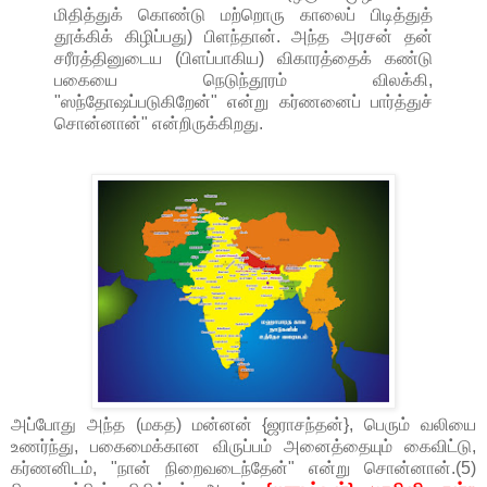
மிதித்துக் கொண்டு மற்றொரு காலைப் பிடித்துத்
தூக்கிக் கிழிப்பது) பிளந்தான். அந்த அரசன் தன்
சரீரத்தினுடைய (பிளப்பாகிய) விகாரத்தைக் கண்டு
பகையை நெடுந்தூரம் விலக்கி,
"ஸந்தோஷப்படுகிறேன்" என்று கர்ணனைப் பார்த்துச்
சொன்னான்" என்றிருக்கிறது.
அப்போது அந்த (மகத) மன்னன் {ஜராசந்தன்}, பெரும் வலியை
உணர்ந்து, பகைமைக்கான விருப்பம் அனைத்தையும் கைவிட்டு,
கர்ணனிடம், "நான் நிறைவடைந்தேன்" என்று சொன்னான்.(5)