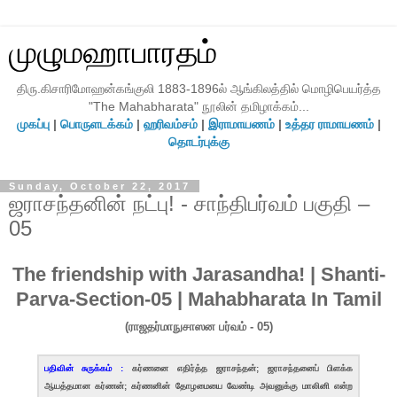
முழுமஹாபாரதம்
திரு.கிசாரிமோஹன்கங்குலி 1883-1896ல் ஆங்கிலத்தில் மொழிபெயர்த்த
"The Mahabharata" நூலின் தமிழாக்கம்...
முகப்பு
|
பொருளடக்கம்
|
ஹரிவம்சம்
|
இராமாயணம்
|
உத்தர ராமாயணம்
|
தொடர்புக்கு
Sunday, October 22, 2017
ஜராசந்தனின் நட்பு! - சாந்திபர்வம் பகுதி –
05
The friendship with Jarasandha! | Shanti-
Parva-Section-05 | Mahabharata In Tamil
(ராஜதர்மாநுசாஸன பர்வம் - 05)
பதிவின் சுருக்கம் :
கர்ணனை எதிர்த்த ஜராசந்தன்; ஜராசந்தனைப் பிளக்க
ஆயத்தமான கர்ணன்; கர்ணனின் தோழமையை வேண்டி அவனுக்கு மாலினி என்ற