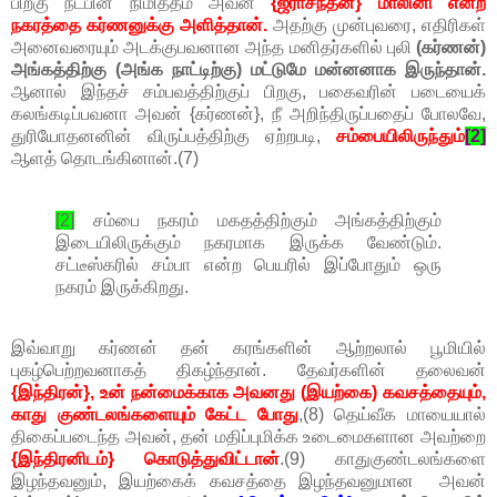
பிறகு நட்பின் நிமித்தம் அவன்
{ஜராசந்தன்} மாலினி என்ற
நகரத்தை கர்ணனுக்கு அளித்தான்.
அதற்கு முன்புவரை, எதிரிகள்
அனைவரையும் அடக்குபவனான அந்த மனிதர்களில் புலி
(கர்ணன்)
அங்கத்திற்கு (அங்க நாட்டிற்கு) மட்டுமே மன்னனாக இருந்தான்.
ஆனால் இந்தச் சம்பவத்திற்குப் பிறகு, பகைவரின் படையைக்
கலங்கடிப்பவனா அவன் {கர்ணன்}, நீ அறிந்திருப்பதைப் போலவே,
துரியோதனனின் விருப்பத்திற்கு ஏற்றபடி,
சம்பையிலிருந்தும்
[2]
ஆளத் தொடங்கினான்.(7)
[2]
சம்பை நகரம் மகதத்திற்கும் அங்கத்திற்கும்
இடையிலிருக்கும் நகரமாக இருக்க வேண்டும்.
சட்டீஸ்கரில் சம்பா என்ற பெயரில் இப்போதும் ஒரு
நகரம் இருக்கிறது.
இவ்வாறு கர்ணன் தன் கரங்களின் ஆற்றலால் பூமியில்
புகழ்பெற்றவனாகத் திகழ்ந்தான். தேவர்களின் தலைவன்
{இந்திரன்}, உன் நன்மைக்காக அவனது (இயற்கை) கவசத்தையும்,
காது குண்டலங்களையும் கேட்ட போது
,(8) தெய்வீக மாயையால்
திகைப்படைந்த அவன், தன் மதிப்புமிக்க உடைமைகளான அவற்றை
{இந்திரனிடம்} கொடுத்துவிட்டான்
.(9) காதுகுண்டலங்களை
இழந்தவனும், இயற்கைக் கவசத்தை இழந்தவனுமான அவன்