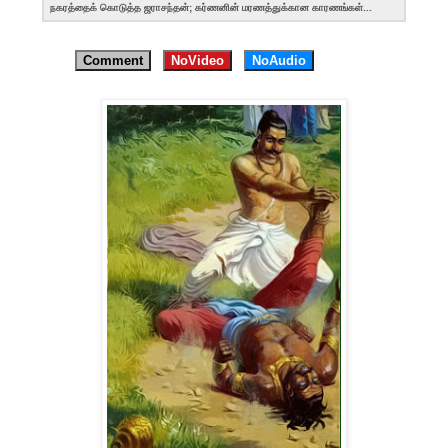
நகரத்தைக் கொடுத்த ஜராசந்தன்; கர்ணனின் மரணத்துக்கான காரணங்கள்...
Comment
NoVideo
NoAudio