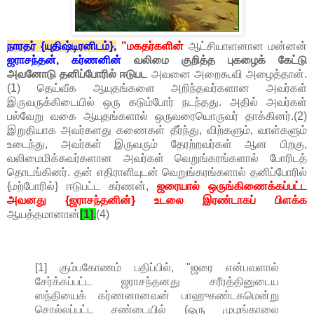
நாரதர் {யுதிஷ்டிரனிடம்},
"மகதர்களின்
ஆட்சியாளனான மன்னன்
ஜராசந்தன்,
கர்ணனின்
வலிமை குறித்த புகழைக் கேட்டு
அவனோடு தனிப்போரில் ஈடுபட
அவனை அறைகூவி அழைத்தான்.
(1) தெய்வீக ஆயுதங்களை அறிந்தவர்களான அவர்கள்
இருவருக்கிடையில் ஒரு கடும்போர் நடந்தது. அதில் அவர்கள்
பல்வேறு வகை ஆயுதங்களால் ஒருவரையொருவர் தாக்கினர்.(2)
இறுதியாக அவர்களது கணைகள் தீர்ந்து, விற்களும், வாள்களும்
உடைந்து, அவர்கள் இருவரும் தேரற்றவர்கள் ஆன பிறகு,
வலிமைமிக்கவர்களான அவர்கள் வெறுங்கரங்களால் போரிடத்
தொடங்கினர். தன் எதிராளியுடன் வெறுங்கரங்களால் தனிப்போரில்
{மற்போரில்} ஈடுபட்ட கர்ணன்,
ஜரையால் ஒருங்கிணைக்கப்பட்ட
அவனது {ஜராசந்தனின்} உடலை இரண்டாகப் பிளக்க
ஆயத்தமானான்
[1]
.
(4)
[1] கும்பகோணம் பதிப்பில், "ஜரை என்பவளால்
சேர்க்கப்பட்ட ஜராசந்தனது சரீரத்தினுடைய
ஸந்தியைக் கர்ணனானவன் பாஹுகண்டகமென்று
சொல்லப்பட்ட சண்டையில் (ஒரு முழங்காலை