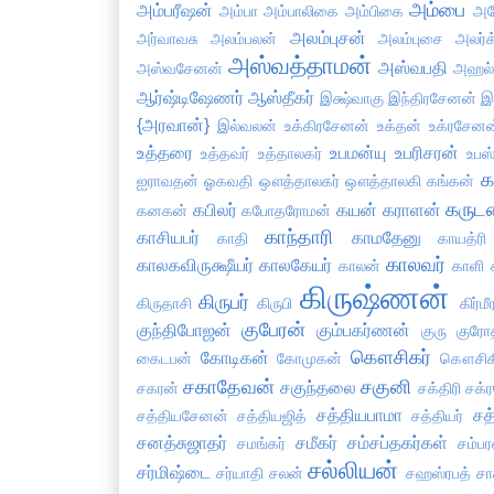
அம்பை
அம்பரீஷன்
அம்பா
அம்பாலிகை
அம்பிகை
அய
அலம்புசன்
அர்வாவசு
அலம்பலன்
அலம்புசை
அலர்க
அஸ்வத்தாமன்
அஸ்வபதி
அஸ்வசேனன்
அஹல
ஆர்ஷ்டிஷேணர்
ஆஸ்தீகர்
இக்ஷ்வாகு
இந்திரசேனன்
இ
{அரவான்}
இல்வலன்
உக்கிரசேனன்
உக்தன்
உக்ரசேனன
உத்தரை
உபமன்யு
உபரிசரன்
உத்தவர்
உத்தாலகர்
உபஸ்
க
ஐராவதன்
ஓகவதி
ஔத்தாலகர்
ஔத்தாலகி
கங்கன்
கருட
கபிலர்
கயன்
கராளன்
கனகன்
கபோதரோமன்
காந்தாரி
காசியபர்
காமதேனு
காதி
காயத்ரி
காலவர்
காலகவிருக்ஷீயர்
காலகேயர்
காலன்
காளி
கிருஷ்ணன்
கிருபர்
கிருதாசி
கிருபி
கிர்மீ
குபேரன்
குந்திபோஜன்
கும்பகர்ணன்
குரு
குரோ
கௌசிகர்
கோடிகன்
கைடபன்
கோமுகன்
கௌசிக
சகாதேவன்
சகுனி
சகுந்தலை
சகரன்
சக்திரி
சக்
சத்தியபாமா
சத
சத்தியசேனன்
சத்தியஜித்
சத்தியர்
சனத்சுஜாதர்
சமீகர்
சம்சப்தகர்கள்
சமங்கர்
சம்பர
சல்லியன்
சர்மிஷ்டை
சர்யாதி
சலன்
சஹஸ்ரபத்
சா