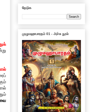
தேடுக
முழுமஹாபாரதம் 01 - அச்சு நூல்
துக்
்று
ால்
ைப்
ும்
ால்
ும்
இவை