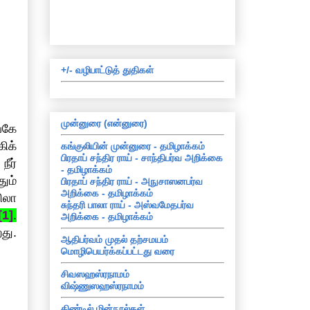
+/- வழிபாட்டுத் துதிகள்
முன்னுரை (என்னுரை)
்கே
ிக்
கங்குலியின் முன்னுரை - தமிழாக்கம்
பிரதாப் சந்திர ராய் - சாந்திபர்வ அறிக்கை
ீர்
- தமிழாக்கம்
தும்
பிரதாப் சந்திர ராய் - அநுசாஸனபர்வ
அறிக்கை - தமிழாக்கம்
ிலா
சுந்தரி பாலா ராய் - அஸ்வமேதபர்வ
[1]
.
அறிக்கை - தமிழாக்கம்
து.
ஆதிபர்வம் முதல் தற்சமயம்
மொழிபெயர்க்கப்பட்டது வரை
சிவஸஹஸ்ரநாமம்
விஷ்ணுஸஹஸ்ரநாமம்
கிண்டில் மின்நூல்கள்