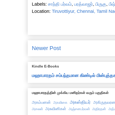
Labels:
சாந்தி பர்வம்
,
பரத்வாஜர்
,
பிருகு
,
பீஷ
Location:
Tiruvottiyur, Chennai, Tamil Na
Newer Post
Kindle E-Books
மஹாபாரதம் சம்பந்தமான கிண்டில் மின்புத
மஹாபாரதத்தின் முக்கிய மனிதர்கள் வரும் பகுதிகள்
அகஸ்தியர்
அகம்பனன்
அகிருதவரண
அகலிகை
அசுவினிகள்
அசலன்
அஞ்சனபர்வன்
அதிரதன்
அத்