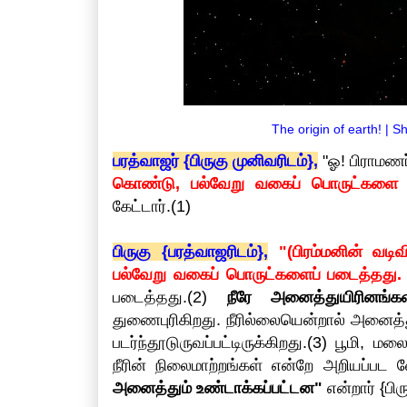
The origin of earth! | 
பரத்வாஜர் {பிருகு முனிவரிடம்},
"ஓ! பிராமணர்
கொண்டு, பல்வேறு வகைப் பொருட்களை 
கேட்டார்.(1)
பிருகு {பரத்வாஜரிடம்},
"(பிரம்மனின் வடி
பல்வேறு வகைப் பொருட்களைப் படைத்தது.
படைத்தது.(2)
நீரே அனைத்துயிரினங்க
துணைபுரிகிறது. நீரில்லையென்றால் அனைத்
படர்ந்தூடுருவப்பட்டிருக்கிறது.(3) பூம
நீரின் நிலைமாற்றங்கள் என்றே அறியப்பட 
அனைத்தும் உண்டாக்கப்பட்டன"
என்றார் {பிர