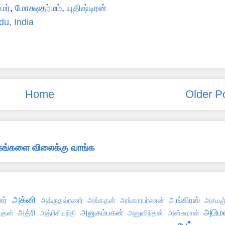
்மர்
,
மோக்ஷதர்மம்
,
யுதிஷ்டிரன்
du, India
Home
Older P
்தகங்களை விலைக்கு வாங்க
அக்னி
ர்
அங்கிரஸ்
அக்ருதவ்ரணர்
அங்கதன்
அங்காரபர்ணன்
அசமஞ்
அபிமன
அத்ரி
அனுகம்பகன்
புதன்
அத்ரிசியந்தி
அனுவிந்தன்
அன்சுமான்