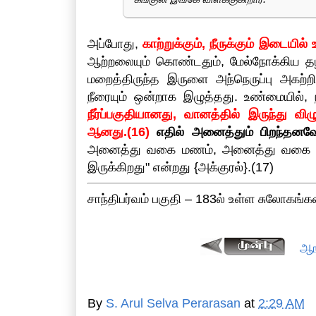
அப்போது,
காற்றுக்கும், நீருக்கும் இடையி
ஆற்றலையும் கொண்டதும், மேல்நோக்கிய 
மறைத்திருந்த இருளை அந்நெருப்பு அகற்றி
நீரையும் ஒன்றாக இழுத்தது. உண்மையில்,
நீர்ப்பகுதியானது, வானத்தில் இருந்து வ
ஆனது.(16)
எதில் அனைத்தும் பிறந்தனவோ
அனைத்து வகை மணம், அனைத்து வகை நீர
இருக்கிறது" என்றது {அக்குரல்}.(17)
சாந்திபர்வம் பகுதி – 183ல் உள்ள சுலோகங்கள
ஆங
By
S. Arul Selva Perarasan
at
2:29 AM