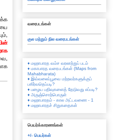
க்க
வரைபடங்கள்
ியை
ம்,
குல மற்றும் நில வரைபடங்கள்
பின்
றாக
வை,
♦ மஹாபாரத வம்ச வரலாற்றுப் படம்
யாக
♦ மகாபாரத வரைபடங்கள் (Maps from
Mahabharata)
♦ இவ்வலைப்பூவை மற்றவர்களுக்குப்
பகிர்வதெப்படி?
♦ பழைய பதிவுகளைத் தேடுவது எப்படி?
♦ அருஞ்சொற்பொருள்
♦ மஹாபாரதம் - கால அட்டவணை - 1
♦ மஹாபாரதச் சிறுகதைகள்
பெயர்க்காரணங்கள்
+/- பெயர்கள்