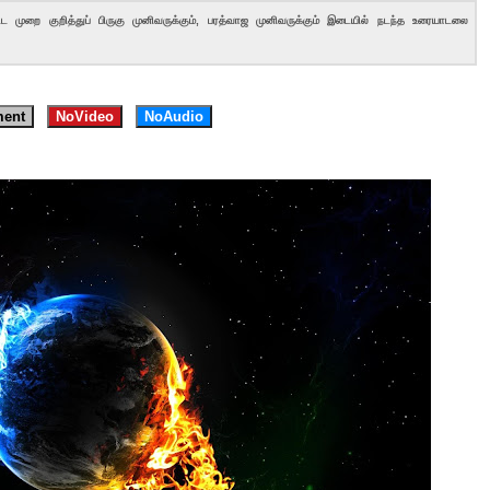
ட்ட முறை குறித்துப் பிருகு முனிவருக்கும், பரத்வாஜ முனிவருக்கும் இடையில் நடந்த உரையாடலை
ent
NoVideo
NoAudio