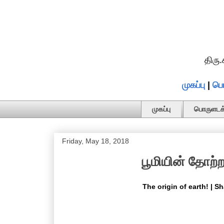
திரு
முகப்பு
|
பொ
முகப்பு
பொருளடக்
Friday, May 18, 2018
பூமியின் தோற்றம
The origin of earth! | S