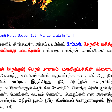
Shanti-Parva-Section-183 | Mahabharata In Tamil
களில் சிறந்தவரே, அந்தப் பலமிக்கப்
பிரம்மன்,
மேருவில் வசித்
எவ்வாறு படைத்தான்
என்பதை எனக்குச் சொல்வீராக" என
வில் இருக்கும்) பெரும் மானஸம், மனவிருப்பத்தின் ஆணைய
அனைத்து உயிரினங்களின் பாதுகாப்புக்காக முதலில் அது நீர
ளின் உயிராக இருக்கிறது,
நீரே அவற்றின் வளர்ச்சிக்க
து உயிரினங்களும் அழியவே வேண்டும். மொத்த அண்டமும் நீர
ி, மலைகள், மேகங்கள், வடிவம் கொண்ட பொருட்கள் என அனைத்த
வேண்டும்.
அந்தப் பூதம் {நீர்} திண்மைப் பொருளாவதால் 
ுகு}.(4)