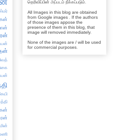
ன்
தெரிவிப்பின் அப்படம் நீக்கப்படும்.
்மர்
All Images in this blog are obtained
from Google images . If the authors
கன்
of those images appose the
ான்
presence of them in this blog, that
image will removed immediately.
ரன்
None of the images are / will be used
்யன்
for commercial purposes.
தன்
ிவத்
திகை
்யன்
்தி
ேயி
த்தி
கன்
ிரன்
்மின்
யமணி