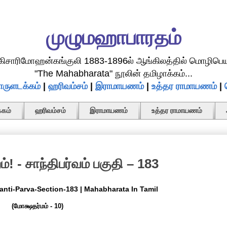
முழுமஹாபாரதம்
.கிசாரிமோஹன்கங்குலி 1883-1896ல் ஆங்கிலத்தில் மொழிபெய
"The Mahabharata" நூலின் தமிழாக்கம்...
ருளடக்கம்
|
ஹரிவம்சம்
|
இராமாயணம்
|
உத்தர ராமாயணம்
|
கம்
ஹரிவம்சம்
இராமாயணம்
உத்தர ராமாயணம்
்! - சாந்திபர்வம் பகுதி – 183
hanti-Parva-Section-183 | Mahabharata In Tamil
(மோக்ஷதர்மம் - 10)