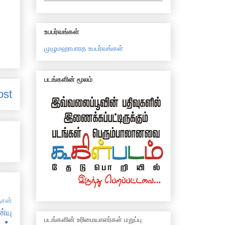
உபபர்வங்கள்
முழுமஹாபாரத உபபர்வங்கள்
படங்களின் மூலம்
ost
சன்
்யு
படங்களின் உரிமையாளர்கள் மறுப்பு