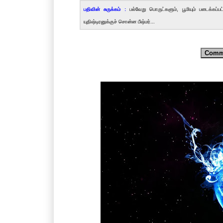
பதிவின் சுருக்கம் :
பல்வேறு பொருட்களும், பூமியும் படைக்கப்ப
யுதிஷ்டிரனுக்குச் சொன்ன பீஷ்மர்...
Comm