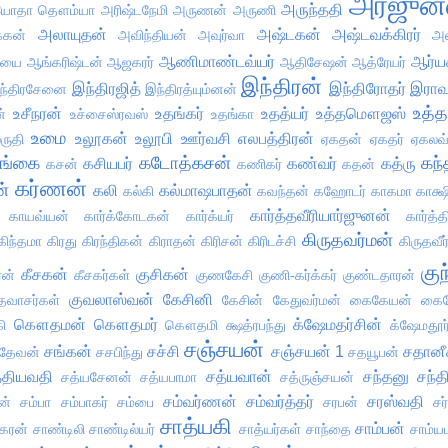
அர்ஜுன
அருந்ததி
ோதா தௌம்யா
அரிஷ்டநேமி
அருணன்
அருணி
அலாயுதன்
அஷ்டகன்
அஷ்டவக்கிரர்
்கன்
அவிந்தியன்
அவுர்வா
அஸ
ஆணிமாண்டவ்யர்
ஆர்ய
்யை
ஆங்கரிஷ்டன்
ஆஜகரர்
ஆதிசேஷன்
ஆத்ரேயர்
இந்திரன்
இந்திரஜித்
இந்திரோதர்
இராவ
ந்திரசேனை
இந்திரத்யும்னன்
உத்த
உசீநரன்
உதங்கர்
உதத்யர்
உத்தமௌஜஸ்
்
உச்சைஸ்ரவஸ்
உதங்கா
உமை
உலூகன்
உலூபி
ஊர்வசி
எலபத்திரன்
ருதி
ஏகதன்
ஏகதர்
ஏகலவ
ங்கை
கடோத்கசன்
கந்
கசியபர்
கண்வர்
கத்ரு
கசன்
கணிகர்
கதன்
கர்ணன்
ன்
கலி
கல்மாஷபாதன்
கல்கி
கவந்தன்
கஹோடர்
காகமா
காக்ஷ
கார்த்தவீரியார்ஜுனன்
காயவ்யன்
கார்க்கோடகன்
கார்க்யர்
கார்த்
கிருதவர்மன்
கிந்தமா
கிரது
கிரந்திகன்
கிராதன்
கிரிசன்
கிரிடச்சி
கிருதவீர
குந
கீசகன்
குசிகன்
ரன்
கீசகர்கள்
குணகேசி
குணி-கர்க்கர்
குண்டதாரன்
குவலாஸ்வன்
கேசினி
தவாசர்கள்
கேசின்
கேதுவர்மன்
கைகேயன்
கைக
கௌதமன்
கௌதமர்
க்ஷேமதர்சின்
ி
கௌதமி
க்ஷத்ரபந்து
க்ஷேமதூர்
சஞ்சயன்
சங்கன்
சச்சி
சஞ்சயன் 1
சதானீ
ரதேவன்
சசபிந்து
சதயூபன்
்தியவதி
சத்யவான்
சந்தனு
சந்த
சத்யசேனன்
சத்யபாமா
சத்ருஞ்சயன்
சம்வர்ணன்
சம்வர்த்தர்
சரஸ்வதி
ன்
சம்பா
சம்பாகர்
சம்பை
சரபன்
சர
சாத்யகி
சாம்பன்
கரன்
சாண்டிலி
சாண்டில்யர்
சாத்யர்கள்
சாந்தை
சாம்