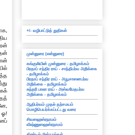
ாக,
+/- வழிபாட்டுத் துதிகள்
திய
ரன்
தன்
முன்னுரை (என்னுரை)
ான்
கங்குலியின் முன்னுரை - தமிழாக்கம்
ில்
பிரதாப் சந்திர ராய் - சாந்திபர்வ அறிக்கை
- தமிழாக்கம்
ித்த
பிரதாப் சந்திர ராய் - அநுசாஸனபர்வ
்து
அறிக்கை - தமிழாக்கம்
சுந்தரி பாலா ராய் - அஸ்வமேதபர்வ
கக்
அறிக்கை - தமிழாக்கம்
ைத்
ஆதிபர்வம் முதல் தற்சமயம்
னே,
மொழிபெயர்க்கப்பட்டது வரை
 ஓ!
சிவஸஹஸ்ரநாமம்
னைப்
விஷ்ணுஸஹஸ்ரநாமம்
கிண்டில் மின்நூல்கள்