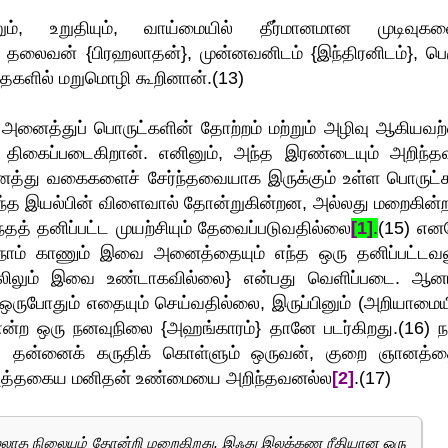
ும், உறுதியும், வாய்மையில் தீர்மானமான முடிவுகள
லைவன் {பிரஹலாதன்}, முன்னவனிடம் {இந்திரனிடம்}, பெர
தைகளில் மறுமொழி கூறினான்.(13)
 அனைத்துப் பொருட்களின் தோற்றம் மற்றும் அழிவு ஆகியவற
திகைப்படைகிறான். எனினும், அந்த இரண்டையும் அறிந்த
த்து வகைகளைச் சேர்ந்தவையாக இருக்கும் உள்ள பொருட்க
த இயல்பின் விளைவால் தோன்றுகின்றன, அல்லது மறைகின்
தத் தனிப்பட்ட முயற்சியும் தேவைப்படுவதில்லை
[1]
.
(15) என
, நாம் காணும் இவை அனைத்தையும் எந்த ஒரு தனிப்பட்டவன
லிலும் இவை உண்டாகவில்லை} என்பது வெளிப்படை. ஆனா
 ஒருபோதும் எதையும் செய்வதில்லை, இருப்பினும் (அறியாமைய
 என்ற ஒரு நனவுநிலை {அஹங்காரம்} தானே படர்கிறது.(16) ந
் தன்னைக் கருதிக் கொள்ளும் ஒருவன், குறை ஞானத்த
 அத்தகைய மனிதன் உண்மையை அறிந்தவனல்ல
[2]
.(17)
இல்லாத நிலையும் தோன்றி மறைகிறது. இஃது இலக்கண ரீதியான ஒரு