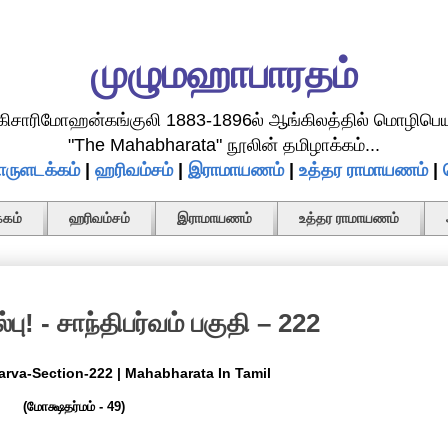
முழுமஹாபாரதம்
.கிசாரிமோஹன்கங்குலி 1883-1896ல் ஆங்கிலத்தில் மொழிபெய
"The Mahabharata" நூலின் தமிழாக்கம்...
ருளடக்கம்
|
ஹரிவம்சம்
|
இராமாயணம்
|
உத்தர ராமாயணம்
|
கம்
ஹரிவம்சம்
இராமாயணம்
உத்தர ராமாயணம்
பு! - சாந்திபர்வம் பகுதி – 222
Parva-Section-222 | Mahabharata In Tamil
(மோக்ஷதர்மம் - 49)