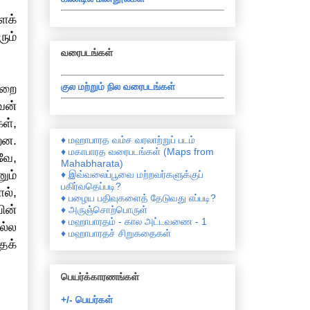
ைக்
ும்
வரைபடங்கள்
குல மற்றும் நில வரைபடங்கள்
்றை
வன்
ள்,
றன.
♦ மஹாபாரத வம்ச வரலாற்றுப் படம்
♦ மகாபாரத வரைபடங்கள் (Maps from
வே,
Mahabharata)
ும்
♦ இவ்வலைப்பூவை மற்றவர்களுக்குப்
பகிர்வதெப்படி?
ல்,
♦ பழைய பதிவுகளைத் தேடுவது எப்படி?
ின்
♦ அருஞ்சொற்பொருள்
♦ மஹாபாரதம் - கால அட்டவணை - 1
ல்ல
♦ மஹாபாரதச் சிறுகதைகள்
ைக்
பெயர்க்காரணங்கள்
+/- பெயர்கள்