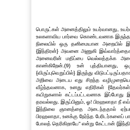
பொருட்கள் அனைத்திலும் உயர்வானது, உய
உலகளாவிய பார்வை கொண்டவனாக இருந்த அவ
நிலையில் ஒரு தனிமையான அறையில் இரு
{இந்திரன்} அவனை அணுகி இவ்வார்த்தைக
அனைவரின் மதிப்பை வெல்லத்தக்க அனைத
காண்கிறேன்.(9) உன் புத்தியானது, ஒ
{விருப்புவெறுப்பில்} இருந்து விடுபட்டிருப
அறிவை அடைய எது சிறந்த வழிமுறையென ந
வீழ்ந்தவனாக, உனது எதிரிகள் {தேவர்கள்
கயிறுகளால் கட்டப்பட்டவனாக இப்போது இர
தரவல்லது. இருப்பினும், ஓ! பிரஹலாதா நீ எ
இந்நிலை ஞானத்தை அடைந்ததால் ஏற்பட
பிரஹலாதா, உனக்கு நேர்ந்த பேரிடர்களைப் பார
போலத் தெரிகிறாயே" என்று கேட்டான் {இந்தி