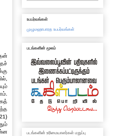
உபபர்வங்கள்
முழுமஹாபாரத உபபர்வங்கள்
படங்களின் மூலம்
தன்
தச்
்கு
ல்,
ும்
ம்.
கத்
ந்த
21)
ும்
ன்ன
படங்களின் உரிமையாளர்கள் மறுப்பு