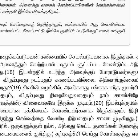
்த்தைகள், அனைத்து வகைத் தோற்றப்பாடுகளின் தோற்றத்தையும்
கங்குலி இங்கே விளக்குகிறார்.
ும் செய்வதாகத் தெரிந்தாலும், உண்மையில் அது செயலின்மை
்லப்பட்ட கோட்பாட்டு இங்கே குறிப்பிடப்படுகிறது" எனக் கங்குலி
ன்றழைக்கப்படுபவன் உண்மையில் செயல்படுபவனாக இருந்தால், 
னைத்தும் வெற்றியால் மகுடம் சூட்டப்பட வேண்டும். அந்
(18) இயன்றதில் உயர்ந்த அளவுக்குப் போராடுபவர்களுக
், விரும்புவது நடப்பதும் காணப்படவில்லை. அவ்வாறிருக்கையி
றது?(19) சிலரின் வழக்கில், அவர்களது பங்காக எந்த முயற்சிய
ையும், விரும்புவது நிறைவேறுவதையும் நாம் காண்கிறோ
்தின்} விளைவாகவே இருக்க முடியும்.(20) இயல்புக்குமிக்
ன்மையான புத்தியைக் கொண்டவர்களாக இருந்தாலும், இழி
ருந்து செல்வத்தை வேண்டி நிற்பதையும் காண முடிகிறது.(
ில், ஒருவனுக்குள் நல்ல, அல்லது கெட்ட குணங்கள் அனைத்த
ைமைகளைக் குறித்து) தற்புகழ்ச்சி செய்து கொள்வதற்கு எ