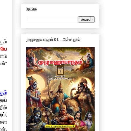
தேடுக
முழுமஹாபாரதம் 01 - அச்சு நூல்
ும்
யே
னம்
ன்"
ும்
கப்
ில்
ம்,
களை
ன்.