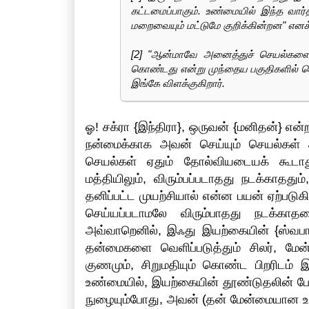
கட்டமைப்பாகும். உண்மையில் இந்த வார
மறைவையும் மட்டுமே குறிக்கின்றன" எனக் 
[2] "ஆன்மாவே அனைத்துச் செயல்களைய
கொண்டது என்று முந்தைய பகுதிகளில் சொல
இங்கே விளக்குகிறார்.
ஓ! சக்ரா {இந்திரா}, ஒருவன் {மனிதன்} எ
நன்மைக்காக அவன் செய்யும் செயல்கள் அ
செயல்கள் ஏதும் தோல்வியடையக் கூடாது.
மத்தியிலும், விரும்பப்படாதது நடக்காததும
தனிப்பட்ட முயற்சியால் என்ன பயன் ஏற்படுகி
செய்யப்படாமலே விரும்பாதது நடக்காதத
அவ்வாறெனில், இஃது இயற்கையின் {ஸ்வபாவத
தன்மைகளை வெளிப்படுத்தும் சிலர், மே
குணமும், சிறுமதியும் கொண்ட பிறரிடம் இ
உண்மையில், இயற்கையின் தூண்டுதலின் பேர
நுழையும்போது, அவன் (தன் மேன்மையான உட