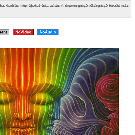
வேண்டுமா என்று பீஷ்மரிடம் கேட்ட யுதிஷ்டிரன்; பிரஹலாதனுக்கும், இந்திரனுக்கும் இடையில் நடந்த
ent
NoVideo
NoAudio