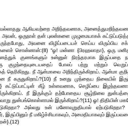
ர்வல்லாதது ஆகியவற்றை அறிந்தவனாக, அனைத்துமறிந்தவன
ன், ஒருநாள் தன் புலன்களை முழுமையாகக் கட்டுப்படுத்
ந்தபோது, அவனை விழிப்படையச் செய்ய விரும்பிய சக்
ளைச் சொன்னான்:(8) "ஓ! மன்னா {பிரஹலாதா}, ஒரு மனி
்துக் குணங்களும் உன்னுள் நிரந்தரமாக இருப்பதை ந
ரு குழந்தையுடையதைப் போலப் பற்று மற்றும் வெறுப்ப
்பதாகத் தெரிகிறது. நீ ஆன்மாவை அறிந்திருக்கிறாய். ஆன்மா குற
ீ கருதுகிறாய்?(10) நீ உனது முந்தைய நிலையில் இருந
} கட்டுப்பாட்டின் கீழ் உள்ளவனாக, செழிப்பை இழந்தவனா
ுக்கிறாய். நீ இருக்கும் தற்போதைய சூழ்நிலை துன்பத்த
வ்வாறு துன்பங்கொள்ளாமல் இருக்கிறாய்?(11) ஓ! திதியின் மக
ுகிறதா? அல்லது உன் மனோவுறுதியால் ஏற்படுகிறதா?
், இருப்பினும் நீ மகிழ்ச்சியாகவும், அமைதியாகவும் இருப்பவ
ரன்}.(12)