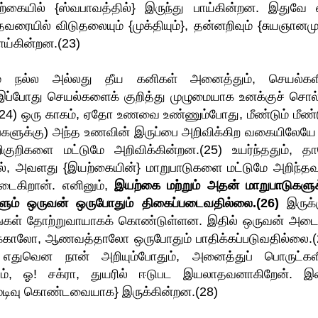
கையில் {ஸ்வபாவத்தில்} இருந்து பாய்கின்றன. இதுவே 
ரையில் விடுதலையும் {முக்தியும்}, தன்னறிவும் {சுயஞானமும
ாய்கின்றன.(23)
்கும் நல்ல அல்லது தீய கனிகள் அனைத்தும், செயல்கள
ப்போது செயல்களைக் குறித்து முழுமையாக உனக்குச் சொல்
24) ஒரு காகம், ஏதோ உணவை உண்ணும்போது, மீண்டும் மீண்ட
ங்களுக்கு) அந்த உணவின் இருப்பை அறிவிக்கிற வகையிலேயே 
ுறிகளை மட்டுமே அறிவிக்கின்றன.(25) உயர்ந்ததும், த
், அவளது {இயற்கையின்} மாறுபாடுகளை மட்டுமே அறிந்தவ
ைகிறான். எனினும்,
இயற்கை மற்றும் அதன் மாறுபாடுகளுக
ளும் ஒருவன் ஒருபோதும் திகைப்படைவதில்லை.(26)
இருக்க
கள் தோற்றுவாயாகக் கொண்டுள்ளன. இதில் ஒருவன் அடைய
ுக்காலோ, ஆணவத்தாலோ ஒருபோதும் பாதிக்கப்படுவதில்லை.(
 எதுவென நான் அறியும்போதும், அனைத்துப் பொருட்கள
தும், ஓ! சக்ரா, துயரில் ஈடுபட இயலாதவனாகிறேன். 
முடிவு கொண்டவையாக} இருக்கின்றன.(28)