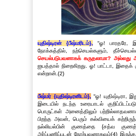
யுதிஷ்டிரன் {பீஷ்மரிடம்},
"ஓ! பாரதரே, இ
நோக்கத்தில், நற்செயல்களும், தீச்செய
செயல்படுபவனாகக் கருதலாமா? அல்லது அ
ஐயத்தால் நிறைகிறது. ஓ! பாட்டா, இதைக் குற
என்றான்.(2)
பீஷ்மர் {யுதிஷ்டிரனிடம்},
"ஓ! யுதிஷ்டிரா, 
இடையில் நடந்த உரையாடல் குறிப்பிடப்
பொருட்கள் அனைத்திலும் பற்றில்லாதவனா
பிறந்த அவன், பெரும் கல்வியைக் கற்றிருந்
நல்லியல்பின் குணத்தை {சத்வ குணத
அர்ப்பணிப்புடன் நோற்பவனாகவும்(4) இருந்த