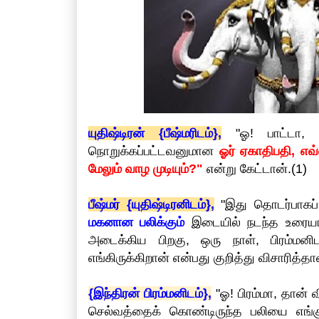
யுதிஷ்டிரன் {பீஷ்மரிடம்},
"ஓ! பாட்டா, ச
நொறுக்கப்பட்டவனுமான
ஓர் ஏகாதிபதி, எவ்
மேலும் வாழ முடியும்?"
என்று கேட்டான்.(1)
பீஷ்மர் {யுதிஷ்டிரனிடம்},
"இது தொடர்பாகப
மகனான பலிக்கும்
இடையில் நடந்த உரையாடல
அடைக்கிய பிறகு, ஒரு நாள், பிரம்ம
எங்கிருக்கிறான் என்பது குறித்து விசாரித்தா
{இந்திரன் பிரம்மனிடம்},
"ஓ! பிரம்மா, தான் 
செல்வத்தைக் கொண்டிருந்த பலியை எங்க