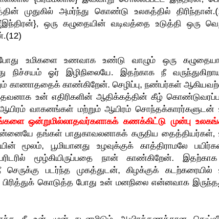
்தின் முதுகில் அமர்ந்து கொண்டு உலகத்தில் திரிந்தான்.(
்திரன்}, ஒரு கழுதையின் வடிவத்தை உடுத்தி ஒரு வெற
்.(12)
 இப்போது உமிகளை உணவாக உண்டு வாழும் ஒரு கழுதையா
்தது நிச்சயம் ஓர் இழிநிலையே. இதற்காக நீ வருந்துகிறா
ம் காணாததைக் காண்கிறேன். செழிப்பு, நண்பர்கள் ஆகியவற
்தவனாக உன் எதிரிகளின் ஆதிக்கத்தின் கீழ் கொண்டுவரப்ப
ஆயிரம் வாகனங்கள் மற்றும் ஆயிரம் சொந்தக்காரர்களுடன் 
ங்களை ஒன்றுமில்லாதவர்களாகக் கணக்கிட்டு முன்பு உலகங்
 உன்னையே தங்கள் பாதுகாவலனாகக் கருதிய தைத்தியர்கள், 
தியின் மூலம், பூமியானது உழவுக்குக் காத்திராமலே பயிர்
ிடரில் மூழ்கியிருப்பதை நான் காண்கிறேன். இதற்காக
ீ செருக்கு படர்ந்த முகத்துடன், கிழக்குக் கடற்கரையில் 
ைப் பிரித்துக் கொடுத்த போது உன் மனநிலை என்னவாக இருந்த
் இருந்த நீ உன் முன் நடனமிடும் ஆயிரக்கணக்கான தெய்வீ