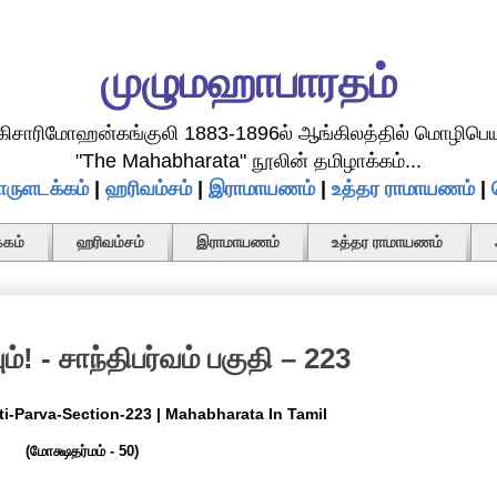
முழுமஹாபாரதம்
.கிசாரிமோஹன்கங்குலி 1883-1896ல் ஆங்கிலத்தில் மொழிபெய
"The Mahabharata" நூலின் தமிழாக்கம்...
ருளடக்கம்
|
ஹரிவம்சம்
|
இராமாயணம்
|
உத்தர ராமாயணம்
|
கம்
ஹரிவம்சம்
இராமாயணம்
உத்தர ராமாயணம்
ும்! - சாந்திபர்வம் பகுதி – 223
nti-Parva-Section-223 | Mahabharata In Tamil
(மோக்ஷதர்மம் - 50)