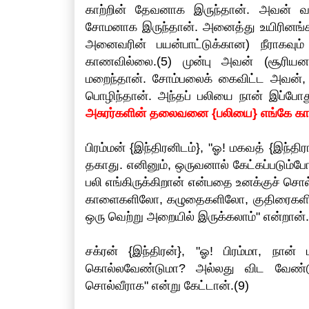
காற்றின் தேவனாக இருந்தான். அவன் 
சோமனாக இருந்தான். அனைத்து உயிரினங்களு
அனைவரின் பயன்பாட்டுக்கான) நீராகவு
காணவில்லை.(5) முன்பு அவன் (சூரியனாக
மறைந்தான். சோம்பலைக் கைவிட்ட அவன், 
பொழிந்தான். அந்தப் பலியை நான் இப்போ
அசுரர்களின் தலைவனை {பலியை} எங்கே காண
பிரம்மன் {இந்திரனிடம்}, "ஓ! மகவத் {இந்திர
தகாது. எனினும், ஒருவனால் கேட்கப்படும்
பலி எங்கிருக்கிறான் என்பதை உனக்குச் சொ
காளைகளிலோ, கழுதைகளிலோ, குதிரைகளில
ஒரு வெற்று அறையில் இருக்கலாம்" என்றான்.
சக்ரன் {இந்திரன்}, "ஓ! பிரம்மா, நா
கொல்லவேண்டுமா? அல்லது விட வேண்டு
சொல்வீராக" என்று கேட்டான்.(9)