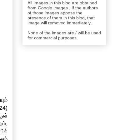
All Images in this blog are obtained
from Google images . If the authors
of those images appose the
presence of them in this blog, that
image will removed immediately.
None of the images are / will be used
for commercial purposes.
ும்
24)
ுள்
ம்,
ில்
லம்