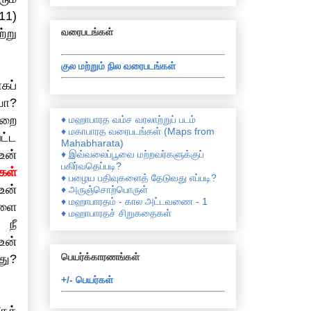
11)
்று
வரைபடங்கள்
குல மற்றும் நில வரைபடங்கள்
கப்
யா?
்றை
♦ மஹாபாரத வம்ச வரலாற்றுப் படம்
♦ மகாபாரத வரைபடங்கள் (Maps from
ட்ட
Mahabharata)
உன்
♦ இவ்வலைப்பூவை மற்றவர்களுக்குப்
பகிர்வதெப்படி?
கள்
♦ பழைய பதிவுகளைத் தேடுவது எப்படி?
உன்
♦ அருஞ்சொற்பொருள்
♦ மஹாபாரதம் - கால அட்டவணை - 1
களை
♦ மஹாபாரதச் சிறுகதைகள்
 நீ
உன்
பெயர்க்காரணங்கள்
து?
+/- பெயர்கள்
கக்