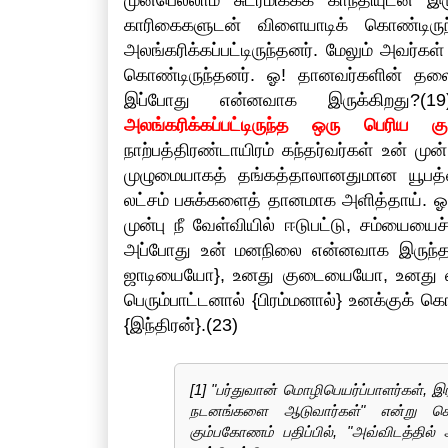
காரிகைகளுடன் விளையாடிக் கொண்டிரு
அலங்கரிக்கப்பட்டிருந்தனர். மேலும் அவர
கொண்டிருந்தனர். ஓ! தானவர்களின் தல
இப்போது என்னவாக இருக்கிறது?(
அலங்கரிக்கப்பட்டிருந்த ஒரு பெரிய
நாற்பத்திரண்டாயிரம் கந்தர்வர்கள் உன் முன
முழுமையாகத் தங்கத்தாலானதுமான யூபத்
லட்சம் பசுக்களைத் தானமாக அளித்தாய். 
முன்பு நீ வேள்வியில் ஈடுபட்டு, சம்யையைச் 
அப்போது உன் மனநிலை என்னவாக இருந்த
ஜாடியையோ}, உனது குடையையோ, உனது வி
பெரும்பாட்டனால் {பிரம்மனால்} உனக்குக் 
{இந்திரன்}.(23)
[1] "பர்துவான் மொழிபெயர்ப்பாளர்கள், 
நடனங்களை ஆடுவார்கள்" என்று கொடு
கும்பகோணம் பதிப்பில், "அவ்விடத்தில் 