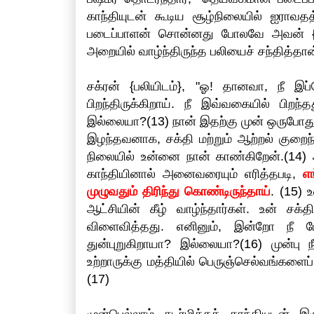
காந்தியுடன் கூடிய சூழ்நிலையில் ஐராவதத
படைப்பாளன் சொன்னது போலவே அவன் {இந
அறையில் வாழ்ந்திருந்த பலியைச் சந்தித்தான
சக்ரன் {பலியிடம்}, "ஓ! தானவா, நீ
பிறந்திருக்கிறாய். நீ இவ்வகையில் பிறந
இல்லையா?(13) நான் இதற்கு முன் ஒருபோது
இழந்தவனாக, சக்தி மற்றும் ஆற்றல் குறைந
நிலையில் உன்னை நான் காண்கிறேன்.(14) 
காந்தியினால் அனைவரையும் எரித்தபடி,
எ
முழுவதும் திரிந்து கொண்டிருந்தாய்
. (15)
ஆட்சியின் கீழ் வாழ்ந்தார்கள். உன் சக்
விளைவித்தது. எனினும், இன்றோ நீ பேர
துன்புறுகிறாயா? இல்லையா?(16) முன்பு ந
உற்றாருக்கு மத்தியில் பெருஞ்செல்வங்கள
(17)
முன்பெல்லாம் சுடர்மிக்கக் காந்தியுடன