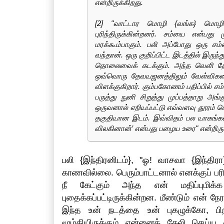
என்றிருக்கிறது.
[2] "வாட்டார மொழி {வங்க} மொழிபெ
புரிந்திருக்கின்றனர். சம்யை என்ப
மரக்கூம்பாகும். பலி அப்போது ஒரு 
வந்தான். ஒரு குறிப்பிட்ட இடத்தில் இருந்
தொலைவைக் கடக்கும். அந்த வெளி தே
ஒவ்வொரு தேவயஜனத்திலும் வேள்விகளை
விளக்குகிறார். கும்பகோணம் பதிப்பில் சம்
பருத்து நுனி சிறுத்து முப்பத்தாறு அ
ஒருவனால் எறியப்பட்டு எவ்வளவு தூரம் 
தகுதியான இடம். இவ்விதம் பல யாகங்கள
விலகினான்’ என்பது பழைய உரை" என்றிருக
பலி {இந்திரனிடம்}, "ஓ! வாசவா {இந்திர
காணவில்லை. பெரும்பாட்டனால் எனக்குப் ப
நீ கேட்கும் அந்த என் மதிப்புமி
புதைக்கப்பட்டிருக்கின்றன. மீண்டும் என் 
இந்த உன் நடத்தை உன் புகழுக்கோ, பிறப்
மூழ்கியிருக்கும் என்னைக் கேலி செய்ய