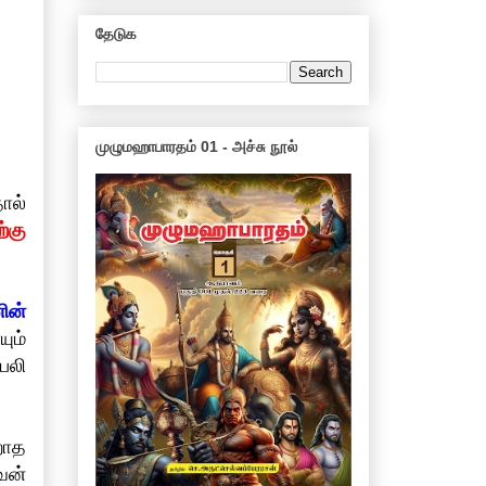
தேடுக
முழுமஹாபாரதம் 01 - அச்சு நூல்
ால்
்கு
ின்
ும்
பலி
்றாத
வன்