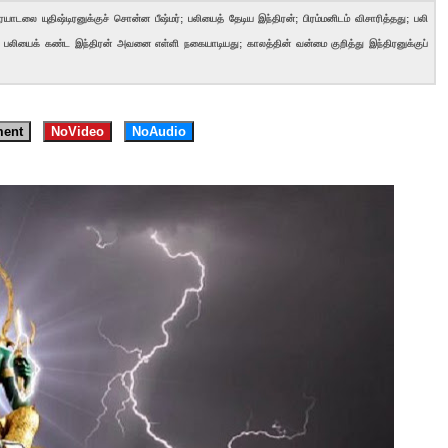
ையாடலை யுதிஷ்டிரனுக்குச் சொன்ன பீஷ்மர்; பலியைத் தேடிய இந்திரன்; பிரம்மனிடம் விசாரித்தது; பலி
்த பலியைக் கண்ட இந்திரன் அவனை எள்ளி நகையாடியது; காலத்தின் வன்மை குறித்து இந்திரனுக்குப்
ent
NoVideo
NoAudio