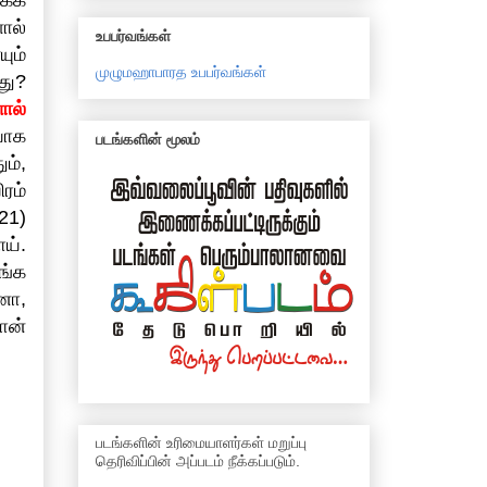
ால்
உபபர்வங்கள்
ும்
முழுமஹாபாரத உபபர்வங்கள்
து?
ால்
யாக
படங்களின் மூலம்
ும்,
ரம்
21)
ாய்.
ங்க
னா,
ான்
படங்களின் உரிமையாளர்கள் மறுப்பு
தெரிவிப்பின் அப்படம் நீக்கப்படும்.