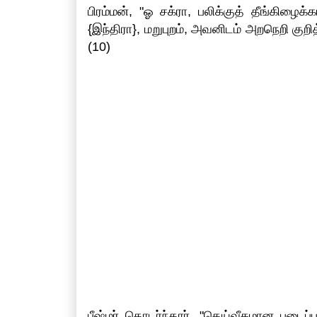
பிரம்மன், "ஓ சக்ரா, பலிக்குத் தீங்கிழ
{இந்திரா}, மறுபுறம், அவனிடம் அறநெறி கு
(10)
பீஷ்மர் தொடர்ந்தார், "தெய்வீகமான படைப்