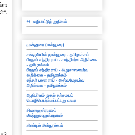
்ரா
்".
+/- வழிபாட்டுத் துதிகள்
முன்னுரை (என்னுரை)
கங்குலியின் முன்னுரை - தமிழாக்கம்
பிரதாப் சந்திர ராய் - சாந்திபர்வ அறிக்கை
- தமிழாக்கம்
பிரதாப் சந்திர ராய் - அநுசாஸனபர்வ
அறிக்கை - தமிழாக்கம்
சுந்தரி பாலா ராய் - அஸ்வமேதபர்வ
அறிக்கை - தமிழாக்கம்
ஆதிபர்வம் முதல் தற்சமயம்
மொழிபெயர்க்கப்பட்டது வரை
சிவஸஹஸ்ரநாமம்
விஷ்ணுஸஹஸ்ரநாமம்
கிண்டில் மின்நூல்கள்
ும்