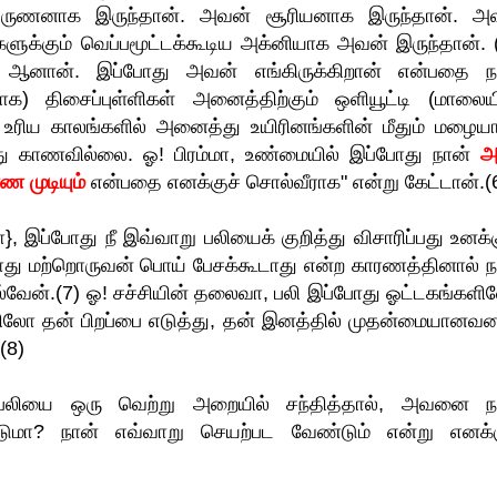
வருணனாக இருந்தான். அவன் சூரியனாக இருந்தான். அ
க்கும் வெப்பமூட்டக்கூடிய அக்னியாக அவன் இருந்தான். (
ம் ஆனான். இப்போது அவன் எங்கிருக்கிறான் என்பதை ந
) திசைப்புள்ளிகள் அனைத்திற்கும் ஒளியூட்டி (மாலையி
உரிய காலங்களில் அனைத்து உயிரினங்களின் மீதும் மழையா
து காணவில்லை. ஓ! பிரம்மா, உண்மையில் இப்போது நான்
அ
 முடியும்
என்பதை எனக்குச் சொல்வீராக" என்று கேட்டான்.(
ா}, இப்போது நீ இவ்வாறு பலியைக் குறித்து விசாரிப்பது உனக்
போது மற்றொருவன் பொய் பேசக்கூடாது என்ற காரணத்தினால் ந
ல்வேன்.(7) ஓ! சச்சியின் தலைவா, பலி இப்போது ஓட்டகங்களி
ோ தன் பிறப்பை எடுத்து, தன் இனத்தில் முதன்மையானவ
(8)
ன் பலியை ஒரு வெற்று அறையில் சந்தித்தால், அவனை ந
மா? நான் எவ்வாறு செயற்பட வேண்டும் என்று எனக்க