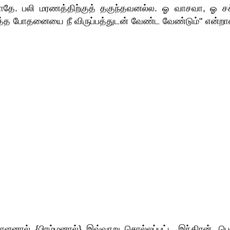
ைக்காதே. பலி மரணத்திற்குத் தகுந்தவனல்ல. ஓ வாசவா, ஓ சக
றித்த போதனையை நீ விருப்பத்துடன் வேண்ட வேண்டும்" என்றான
பாளனால் {பிரம்மனால்} இவ்வாறு சொல்லப்பட்ட இந்திரன், பெர