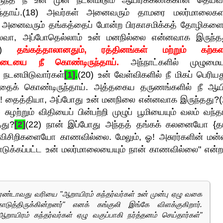
ந்தாய்.(18) அவர்கள் அனைவரும் தாமரை மலர்மாலைகள
்கள் அனைவரும் தங்கத்தைப் போன்ற பிரகாசமிக்கத் தோழிகளைய
ைவா, அப்போதெல்லாம் உன் மனநில்லை என்னவாக இருந்த
19)
தங்கத்தாலானதும், ரத்தினங்கள் மற்றும் கற்கள
 குடையை நீ கொண்டிருந்தாய்.
அந்நாட்களில் முழுமை
் நடனமிடுவார்கள்
[1]
.
(20) உன் வேள்விகளில் நீ மிகப் பெரியத
தைக் கொண்டிருந்தாய். அத்தகைய தருணங்களில் நீ ஆயி
ஓ! தைத்தியா, அப்போது உன் மனநிலை என்னவாக இருந்தது?(
சுழற்றும் விதியைப் பின்பற்றி முழுப் பூமியையும் வலம் வந்த
து?
[2]
(22) நான் இப்போது அந்தத் தங்கக் கலனையோ {த
சிறிகளையோ காணவில்லை. மேலும், ஓ! அசுரர்களின் மன்
கொடுக்கப்பட்ட உன் மலர்மாலையையும் நான் காணவில்லை" என்ற
இரண்டாவது வரியை "ஆறாயிரம் கந்தர்வர்கள் உன் முன்பு ஏழு வகை
த்திருக்கின்றனர்" எனக் கங்குலி இங்கே விளக்குகிறார்.
ஆறாயிரம் கந்தர்வர்கள் ஏழு வகுப்பாகி நர்த்தனம் செய்தார்கள்"