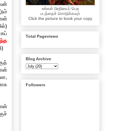
வன்
உங்கள் பிரதியைப் பெற
நம்
படத்தைச் சொடுக்கவும்
ான்
Click the picture to book your copy
ல்)
கப்
Total Pageviews
ந்த
6)
Blog Archive
குத்
ான்
லோ,
னாக
Followers
ான்
ுச்