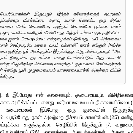
யர்ப்பாளர்கள் இருவரும் இந்தச் சுலோகத்தைத் தவறாகப்
து முப்பத்தாறு விரல்கட்டை அளவு உயரம் கொண்ட ஒரு சிறிய
சம்யையை வீசிக் கொண்டோ, சுழற்றிக் கொண்டோ பூமியை வலம்
து ஒரு பலமிக்க மனிதன் வீசும்போது, அந்தச் சம்யை ஒரு குறிப்பிட்ட
வயஜனம் Devayajana என்றழைக்கப்படுகிறது. பலி அத்தகைய
ச் செய்தபடியே உலகை வலம் வந்தான்" எனக் கங்குலி இங்கே
யை குறித்த ஓர் அடிக்குறிப்பு இருக்கிறது. அது பின்வருமாறு: "’அடி
ங்குலம் நீளமுள்ள தடி சம்யை என்று சொல்லப்படும். அது பலசாலி
சென்று விழுகிறதோ அவ்வளவு வரைக்கும் ஒரு யாகம் செய்வதற்குத்
் செய்து பூமி முழுமையையும் யாகசாலையாக்கி அவற்றை விட்டு
்கிறது.
ா}, நீ இப்போது என் கலனையும், குடையையும், விசிறிகளைய
ரிசாக அளிக்கப்பட்ட எனது மலர்மாலையையும் நீ காணவில்லை.(
க்க உடைமைகள் இப்போது ஒரு குகையின் இருளுக்க
நேரம் வரும்போது நான் அவற்றை நிச்சயம் காண்பேன்.(25) எனினு
புக்கோ தகுந்ததல்ல. செழிப்பில் இருக்கும் நீ, வறுமைய
 விரும்புகிறாய்.(26) ஞானத்தை அடைந்தவர்கள், அதன் மூ