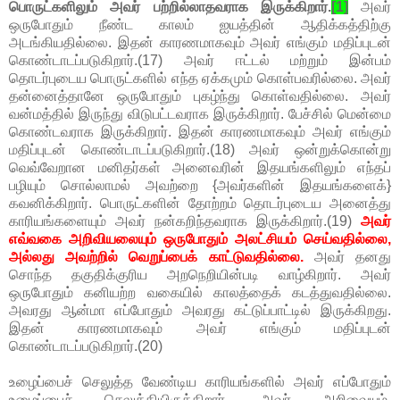
பொருட்களிலும் அவர் பற்றில்லாதவராக இருக்கிறார்.
[1]
அவர்
ஒருபோதும் நீண்ட காலம் ஐயத்தின் ஆதிக்கத்திற்கு
அடங்கியதில்லை. இதன் காரணமாகவும் அவர் எங்கும் மதிப்புடன்
கொண்டாடப்படுகிறார்.(17) அவர் ஈட்டல் மற்றும் இன்பம்
தொடர்புடைய பொருட்களில் எந்த ஏக்கமும் கொள்பவரில்லை. அவர்
தன்னைத்தானே ஒருபோதும் புகழ்ந்து கொள்வதில்லை. அவர்
வன்மத்தில் இருந்து விடுபட்டவராக இருக்கிறார். பேச்சில் மென்மை
கொண்டவராக இருக்கிறார். இதன் காரணமாகவும் அவர் எங்கும்
மதிப்புடன் கொண்டாடப்படுகிறார்.(18) அவர் ஒன்றுக்கொன்று
வெவ்வேறான மனிதர்கள் அனைவரின் இதயங்களிலும் எந்தப்
பழியும் சொல்லாமல் அவற்றை {அவர்களின் இதயங்களைக்}
கவனிக்கிறார். பொருட்களின் தோற்றம் தொடர்புடைய அனைத்து
காரியங்களையும் அவர் நன்கறிந்தவராக இருக்கிறார்.(19)
அவர்
எவ்வகை அறிவியலையும் ஒருபோதும் அலட்சியம் செய்வதில்லை,
அல்லது அவற்றில் வெறுப்பைக் காட்டுவதில்லை.
அவர் தனது
சொந்த தகுதிக்குரிய அறநெறியின்படி வாழ்கிறார். அவர்
ஒருபோதும் கனியற்ற வகையில் காலத்தைக் கடத்துவதில்லை.
அவரது ஆன்மா எப்போதும் அவரது கட்டுப்பாட்டில் இருக்கிறது.
இதன் காரணமாகவும் அவர் எங்கும் மதிப்புடன்
கொண்டாடப்படுகிறார்.(20)
உழைப்பைச் செலுத்த வேண்டிய காரியங்களில் அவர் எப்போதும்
உழைப்பைச் செலுத்தியிருக்கிறார். அவர் அறிவையும்,