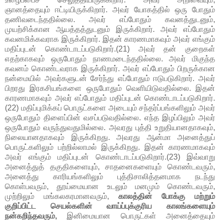
ஞானத்தையும் ஈட்டியிருக்கிறார். அவர் யோகத்தில் ஒரு போதும்
தணிவடைந்ததில்லை. அவர் எப்போதும் கவனத்துடனும்,
முயற்சிக்கான ஆயத்தத்துடனும் இருக்கிறார். அவர் எப்போதும்
கவனமிக்கவராக இருக்கிறார். இதன் காரணமாகவும் அவர் எங்கும்
மதிப்புடன் கொண்டாடப்படுகிறார்.(21) அவர் தன் குறைகள்
எதற்காகவும் ஒருபோதும் நாணமடைந்ததில்லை. அவர் மிகுந்த
கவனம் கொண்டவராக இருக்கிறார். அவர் எப்போதும் பிறருக்கான
நன்மையில் அவர்களுடன் சேர்ந்து எப்போதும் ஈடுபடுகிறார். அவர்
பிறரது இரகசியங்களை ஒருபோதும் வெளியிடுவதில்லை. இதன்
காரணமாகவும் அவர் எப்போதும் மதிப்புடன் கொண்டாடப்படுகிறார்.
(22) மதிப்புமிக்கப் பொருட்களை அடையும் சந்தர்ப்பங்களிலும் அவர்
ஒருபோதும் திளைப்பின் வசப்படுவதில்லை. எந்த இழப்பிலும் அவர்
ஒருபோதும் வருந்துவதுமில்லை. அவரது புத்தி உறுதியானதாகவும்,
நிலையானதாகவும் இருக்கிறது. அவரது ஆன்மா அனைத்துப்
பொருட்களிலும் பற்றில்லாமல் இருக்கிறது. இதன் காரணமாகவும்
அவர் எங்கும் மதிப்புடன் கொண்டாடப்படுகிறார்.(23) இவ்வாறு
அனைத்துத் தகுதிகளையும், சாதனைகளையும் கொண்டவரும்,
அனைத்து காரியங்களிலும் புத்திசாலித்தனமாக நடந்து
கொள்பவரும், தூய்மையான உடலும் மனமும் கொண்டவரும்,
முற்றிலும் மங்கலகரமானவரும்,
காலத்தின் போக்கு மற்றும்
குறிப்பிட்ட செயல்களின் வாய்ப்புக்குரிய காலங்களையும்
நன்கறிந்தவரும்,
இனிமையான பொருட்கள் அனைத்தையும்