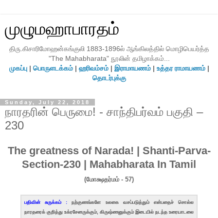
முழுமஹாபாரதம்
திரு.கிசாரிமோஹன்கங்குலி 1883-1896ல் ஆங்கிலத்தில் மொழிபெயர்த்த
"The Mahabharata" நூலின் தமிழாக்கம்...
முகப்பு
|
பொருளடக்கம்
|
ஹரிவம்சம்
|
இராமாயணம்
|
உத்தர ராமாயணம்
|
தொடர்புக்கு
Sunday, July 22, 2018
நாரதரின் பெருமை! - சாந்திபர்வம் பகுதி –
230
The greatness of Narada! | Shanti-Parva-
Section-230 | Mahabharata In Tamil
(மோக்ஷதர்மம் - 57)
பதிவின் சுருக்கம் :
நற்குணங்களே உலகை வசப்படுத்தும் என்பதைச் சொல்ல
நாரதரைக் குறித்து உக்ரசேனருக்கும், கிருஷ்ணனுக்கும் இடையில் நடந்த உரையாடலை