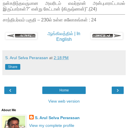
நன்கறிந்தவருமான அவரிடம் எவர்தான் அன்புபாராட்டாமல்
இருப்பார்கள்?" என்று கேட்டான் {கிருஷ்ணன்}".(24)
சாந்திபர்வம் பகுதி – 230ல் உள்ள சுலோகங்கள் : 24
ஆங்கிலத்தில் | In
English
S. Arul Selva Perarasan
at
2:18 PM
Share
‹
›
Home
View web version
About Me
S. Arul Selva Perarasan
View my complete profile