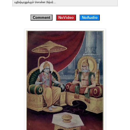
யுதிஷ்டிரனுக்குச் சொன்ன பீஷ்மர்...
Comment
NoVideo
NoAudio