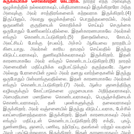
சுருக்கமாகச் சொல்கிறேன் கேட்பீராக.
நாரதர் எந்த அளவுக்கு
ஒழுக்கத்தில் நல்லவராகவும், பக்திமானாகவும் இருக்கிறாரோ அந்த
அளவுக்கு அவர் சாத்திரங்களைக் கற்றவராக இருக்கிறார்.(4)
இருப்பினும், அவரது ஒழுக்கத்தைப் பொறுத்தவரையில், அவர்
ஒருவனின் குருதியைக் கொதிக்கச் செய்யும் செருக்கை
ஒருபோதும் பேணிவளர்ப்பதில்லை. இதன்காரணமாகவே அவர்கள்
எங்கும் கொண்டாடப்படுகிறார்.(5) நிறைவின்மை, கோபம்,
அலட்சியப் போக்கு {சபலம்}, அச்சம் ஆகியவை நாரதரிடம்
கிடையாது. அவர்கள் காரிய தாமதம் செய்வதில் இருந்து
விடுபட்டவராகவும், துணிவுமிக்கவராகவும் இருக்கிறார். இதன்
காரணமாகவே அவர் எங்கும் கொண்டாடப்படுகிறார்.(6) நாரதர்
அனைவரின் மதிப்புமிக்க வழிபாட்டுக்கும் தகுந்தவரே. ஆசை
அல்லது பேராசையின் மூலம் அவர் தனது வார்த்தைகளில் இருந்து
ஒருபோதும் பின்வாங்குவதில்லை. இதன் காரணமாகவே அவர்கள்
எங்கும் கொண்டாடப்படுகிறார்.(7) அவர், ஆன்ம ஞானத்திற்கு
வழிவகுக்கும் கோட்பாடுகளை முழுமையாக அறிந்தவராகவும்,
அமைதியான மனநிலை கொண்டவராகவும், பெருஞ்சக்தியைக்
கொண்டவராகவும், தன் புலன்களுக்குத் தலைவராகவும்
இருக்கிறார். அவர் வஞ்சனையில் இருந்து விடுபட்டவராக, பேச்சில்
வாய்மைநிறைந்தவராக இருக்கிறார். இதன் காரணமாகவும் அவர்
எங்கும் மதிப்புடன் கொண்டாடப்படுகிறார்.(8) சக்தி, புகழ்,
நுண்ணறிவு, ஞானம், பணிவு, நற்பிறப்பு, தவங்கள் மற்றும் வயதால்
அவர் புகழ்பெற்றவராக இருக்கிறார். இதன் காரணமாகவும் அவர்