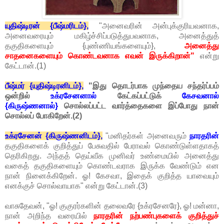
யுதிஷ்டிரன் {பீஷ்மரிடம்},
"அனைவரின் அன்புக்குரியவனாக,
அனைவரையும் மகிழ்ச்சிப்படுத்துபவனாக, அனைத்துத்
தகுதிகளையும் {புண்ணியங்களையும்},
அனைத்து
சாதனைகளையும் கொண்டவனாக எவன் இருக்கிறான்"
என்று
கேட்டான்.(1)
பீஷ்மர் {யுதிஷ்டிரனிடம்},
"இது தொடர்பாக முந்தைய சந்தர்ப்பம்
ஒன்றில்
உக்ரசேனனால்
கேட்கப்பட்டுக்
கேசவனால்
{கிருஷ்ணனால்}
சொல்லப்பட்ட வார்த்தைகளை இப்போது நான்
சொல்லப் போகிறேன்.(2)
உக்ரசேனன் {கிருஷ்ணனிடம்},
"மனிதர்கள் அனைவரும்
நாரதரின்
தகுதிகளைக் குறித்துப் பேசுவதில் பேராவல் கொண்டுள்ளதாகத்
தெரிகிறது. அந்தத் தெய்வீக முனிவர் உண்மையில் அனைத்து
வகைத் தகுதிகளையும் கொண்டவராக இருக்க வேண்டும் என
நான் நினைக்கிறேன். ஓ! கேசவா, இதைக் குறித்த யாவையும்
எனக்குச் சொல்வாயாக" என்று கேட்டான்.(3)
வாசுதேவன், "ஓ! குகுரர்களின் தலைவரே {உக்ரசேனரே}, ஓ! மன்னா,
நான் அறிந்த வரையில்
நாரதரின் நற்பண்புகளைக் குறித்துச்