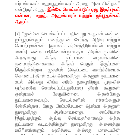
கர்மங்களும் மஹாபூதங்களும் அதை அடைகின்றன"
என்றிருக்கிறது.
இங்கே சொல்லப்படும் ஏழு இருப்புகள்
என்பன, மஹத், அஹங்காரம் மற்றும் ஐம்பூதங்கள்
ஆகும்.
[7] "முன்னே சொல்லப்பட்ட பதினாறு கூறுகள் என்பன
ஐம்பூதங்களும், மனத்துடன் சேர்ந்த அறிவு மற்றும்
செயற்புலன்கள் {ஞானக் கர்மேந்திரியங்கள் மற்றும்
மனம்} என்ற பதினொன்றுமாகும். திரள்கூறுகளின்
அஃதாவது அந்த நுட்பமான வடிவங்களின்
தன்மாத்திரைகளாக அந்தப் பெரும் இருப்புகள்
இருக்கின்றன. முதலில் (அடிப்படை வளர்ச்சியைக்
கொண்ட) திரள் உடல் அமைகிறது. அதனுள் நுட்பமான
உடல் அல்லது லிங்க சரீரம் நுழைகிறது. முதலில்
(ஏற்கனவே சொல்லப்பட்டதுபோல) திரள் கூறுகள்
ஒன்றாகச் சேருகின்றன. அதன்பிறகு
நுட்பமானவையும், செயல்களின் எச்சங்களும்
சேர்கின்றன. பிறகு பிரம்மமேயான ஆன்மா அதனுள்
நுழைகிறது. ஆன்மாவானது, சாட்சியாக
இருப்பதற்கும், ஆய்வு செய்வதற்காகவும் அந்த
நுட்பமான வடிவத்திற்குள் நுழைகிறது. அனைத்து
உயிரினங்களும், அவித்யை அல்லது மாயையின்