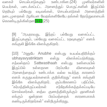
வகைச் செயல்பாடுகளும் உண்டாகின.(24) முனிவர்களின்
பெயர்கள், படைக்கப்பட்ட அனைத்துப் பொருட்களின் இருப்பில்
தெரியும் பல்வேறு வடிவங்கள், செயல்பாடுகள் அனைத்தின்
நடைமுறைகள் ஆகியன வேதங்களிலேயே தங்கள் தோற்றுவாயைக்
கொண்டிருக்கின்றன
[11]
.
(25)
[9] "அஃதாவது, இந்தப் பல்வேறு வகைப்பட்ட
இருப்புகளும், பல்வேறு வகைப்பட்ட உறவுகளும்" எனக்
கங்குலி இங்கே விளக்குகிறார்.
[10] "அனுபே Anubhe என்பது உபயவ்யதிரிக்தம்
ubhayavyatiriktam என்று விளக்கப்படுகிறது.
சத்வஸ்தாம் Sattwasthaah என்பது உண்மையில்
இருப்பில் உள்ளதான பிரம்மமே விளைவுகள்
அனைத்தையும் உண்டாக்க வல்ல உயர்ந்த காரணம்
எனக் கருதுபவர்களைக் குறிக்கிறது" எனக் கங்குலி
இங்கே விளக்குகிறார். கும்பகோணம் பதிப்பில்,
"கர்மத்திலிருப்பவர்கள் சந்தேகிக்கத்தக்கப்படியே
சொல்வார்கள். ஸத்வ குணத்திலிருக்கும் ஞானிகள்
எங்கும் ஒன்றான பிரம்மத்தைக் காரணமாகக்
கண்டிருக்கிறார்கள்" என்றிருக்கிறது.