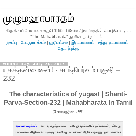
முழுமஹாபாரதம்
திரு.கிசாரிமோஹன்கங்குலி 1883-1896ல் ஆங்கிலத்தில் மொழிபெயர்த்த
"The Mahabharata" நூலின் தமிழாக்கம்...
முகப்பு
|
பொருளடக்கம்
|
ஹரிவம்சம்
|
இராமாயணம்
|
உத்தர ராமாயணம்
|
தொடர்புக்கு
Wednesday, July 25, 2018
யுகத்தன்மைகள்! - சாந்திபர்வம் பகுதி –
232
The characteristics of yugas! | Shanti-
Parva-Section-232 | Mahabharata In Tamil
(மோக்ஷதர்மம் - 59)
பதிவின் சுருக்கம் :
படைப்பு எழுந்த வகை; பல்வேறு யுகங்களின் தன்மைகள்; பல்வேறு
யுகங்களில் விதிக்கப்பட்டிருக்கும் பல்வேறு கடமைகள் ஆகியவற்றைத் தன் மகனான