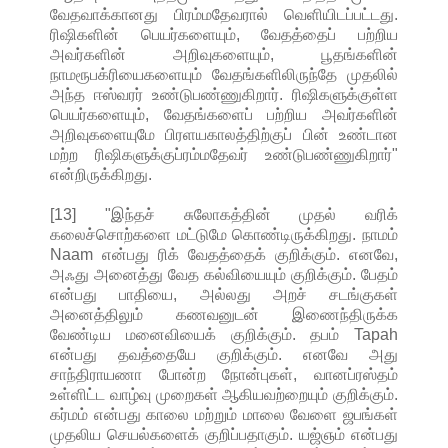
வேதவாக்கானது பிரம்மதேவரால் வெளியிடப்பட்டது.
ரிஷிகளின் பெயர்களையும், வேதத்தைப் பற்றிய
அவர்களின் அறிவுகளையும், பூதங்களின்
நாமரூபக்ரியைகளையும் வேதங்களிலிருந்தே முதலில்
அந்த ஈஸ்வரர் உண்டுபண்ணுகிறார். ரிஷிகளுக்குள்ள
பெயர்களையும், வேதங்களைப் பற்றிய அவர்களின்
அறிவுகளையுமே பிரளயகாலத்திற்குப் பின் உண்டான
மற்ற ரிஷிகளுக்குப்ரம்மதேவர் உண்டுபண்ணுகிறார்"
என்றிருக்கிறது.
[13] "இந்தச் சுலோகத்தின் முதல் வரிக்
கலைச்சொற்களை மட்டுமே கொண்டிருக்கிறது. நாமம்
Naam என்பது ரிக் வேதத்தைக் குறிக்கும். எனவே,
அஃது அனைத்து வேத கல்வியையும் குறிக்கும். பேதம்
என்பது பாதியை, அல்லது அறச் சடங்குகள்
அனைத்திலும் கணவனுடன் இணைந்திருக்க
வேண்டிய மனைவியைக் குறிக்கும். தபம் Tapah
என்பது தவத்தையே குறிக்கும். எனவே அது
சாந்திராயணா போன்ற நோன்புகள், வானப்ரஸ்தம்
உள்ளிட்ட வாழ்வு முறைகள் ஆகியவற்றையும் குறிக்கும்.
கர்மம் என்பது காலை மற்றும் மாலை வேளை ஜபங்கள்
முதலிய செயல்களைக் குறிப்பதாகும். யஜ்ஞம் என்பது