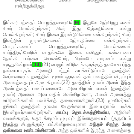
என்றிருக்கிறது.
இக்காரியத்தைப் பொறுத்தவரையில்
[9]
,
இதுவே நேர்கிறது எனச்
சிலர் சொல்கிறார்கள்; சிலர் இது நேர்வதில்லை என்று
சொல்கிறார்கள்; சிலர் இவை இரண்டுமில்லை என்கிறார்கள்; சிலர்
இவற்றின் முரண்நிலைகள் நேர்வதில்லை என்கிறார்கள்.
பொருட்களைப் பொறுத்தவரையில், செயல்களைச்
சார்ந்திருப்போரின் வாதங்களே இவை. எனினும், உண்மையை
நோக்கி பார்வை கொண்டோர், பிரம்மமே காரணம் என்று
கருதுகின்றனர்
[10]
.
(21) வாழும் உயிரினங்களுக்குத் தவமே உயர்ந்த
நன்மையாகும். அமைதி மற்றும் சுயக்கட்டுப்பாடே தவத்தின்
வேர்களாகும். தவத்தின் மூலம் ஒருவன் தன் மனத்தில் விரும்பும்
அனைத்தையும் அடைகிறான்.(22) தவத்தின் மூலம் அவன் இந்த
அண்டத்தைப் படைப்பவனையே அடைகிறான். எவன் (தவத்தின்
மூலம்) அவனை அடைவதில் வெல்கிறானோ, அவன் அனைத்து
உயிரினங்களின் பலமிக்கத் தலைவனாகிறான்.(23) முனிவர்கள்
தங்கள் தவத்தின் மூலமே வேதங்களை இடையறாமல் படிக்க
இயன்றவர்களாகிறார்கள்.
சுயம்பு தொடக்கத்திலேயே,
அறிவின்
வடிவங்களும், தொடக்கமும் முடிவும் இல்லாதவையும், (குருவிடம்
இருந்து சீடனுக்கும்} பாய்கின்றவையுமான
அந்தச் சிறந்த வேத
ஒலிகளை உண்டாக்கினான்.
அந்த ஒலிகளில் இருந்து அனைத்தை