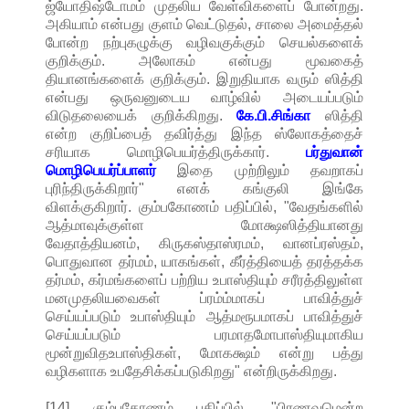
ஜ்யோதிஷ்டோமம் முதலிய வேள்விகளைப் போன்றது.
அகியாம் என்பது குளம் வெட்டுதல், சாலை அமைத்தல்
போன்ற நற்புகழுக்கு வழிவகுக்கும் செயல்களைக்
குறிக்கும். அலோகம் என்பது மூவகைத்
தியானங்களைக் குறிக்கும். இறுதியாக வரும் ஸித்தி
என்பது ஒருவனுடைய வாழ்வில் அடையப்படும்
விடுதலையைக் குறிக்கிறது.
கே.பி.சிங்கா
ஸித்தி
என்ற குறிப்பைத் தவிர்த்து இந்த ஸ்லோகத்தைச்
சரியாக மொழிபெயர்த்திருக்கார்.
பர்துவான்
மொழிபெயர்ப்பாளர்
இதை முற்றிலும் தவறாகப்
புரிந்திருக்கிறார்" எனக் கங்குலி இங்கே
விளக்குகிறார். கும்பகோணம் பதிப்பில், "வேதங்களில்
ஆத்மாவுக்குள்ள மோக்ஷஸித்தியானது
வேதாத்தியனம், கிருகஸ்தாஸ்ரமம், வானப்ரஸ்தம்,
பொதுவான தர்மம், யாகங்கள், கீர்த்தியைத் தரத்தக்க
தர்மம், கர்மங்களைப் பற்றிய உபாஸ்தியும் சரீரத்திலுள்ள
மனமுதலியவைகள் ப்ரம்ம்மாகப் பாவித்துச்
செய்யப்படும் உபாஸ்தியும் ஆத்மரூபமாகப் பாவித்துச்
செய்யப்படும் பரமாதமோபாஸ்தியுமாகிய
மூன்றுவிதஉபாஸ்திகள், மோகக்ஷம் என்று பத்து
வழிகளாக உபதேசிக்கப்படுகிறது" என்றிருக்கிறது.
[14] கும்பகோணம் பதிப்பில், "பிரணவமென்ற