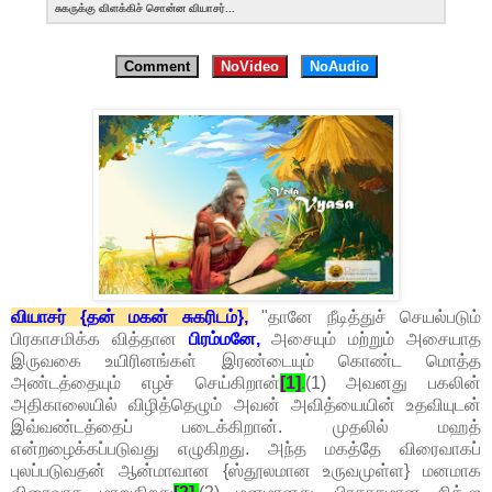
சுகருக்கு விளக்கிச் சொன்ன வியாசர்...
Comment
NoVideo
NoAudio
வியாசர் {தன் மகன் சுகரிடம்},
"தானே நீடித்துச் செயல்படும்
பிரகாசமிக்க வித்தான
பிரம்மனே,
அசையும் மற்றும் அசையாத
இருவகை உயிரினங்கள் இரண்டையும் கொண்ட மொத்த
அண்டத்தையும் எழச் செய்கிறான்
[1]
.
(1) அவனது பகலின்
அதிகாலையில் விழித்தெழும் அவன் அவித்யையின் உதவியுடன்
இவ்வண்டத்தைப் படைக்கிறான். முதலில் மஹத்
என்றழைக்கப்படுவது எழுகிறது. அந்த மகத்தே விரைவாகப்
புலப்படுவதன் ஆன்மாவான {ஸ்தூலமான உருவமுள்ள} மனமாக