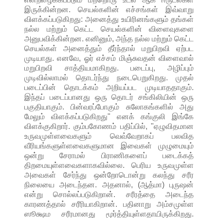
இருக்கின்றன. செயல்களின் எச்சங்கள் இவ்வாறு
விளக்கப்படுகிறது: அனைத்து உயிரினங்களும் தங்கள்
நல்ல மற்றும் கெட்ட செயல்களின் விளைவுகளை
அனுபவிக்கின்றன. எனினும், அந்த நல்ல மற்றும் கெட்ட
செயல்கள் அனைத்தும் தீர்ந்தால் மறுபிறவி ஏற்பட
முடியாது. எனவே, ஓர் எச்சம் மிஞ்சுவதன் விளைவால்
மறுபிறவி சாத்தியமாகிறது. படைப்பு, அழிப்பும்
முடிவில்லாமல் தொடர்ந்து நடைபெறுகிறது. முதல்
படைப்பின் தொடக்கம் அறியப்பட முடியாததாகும்.
இந்தப் படைப்பானது ஒரு தொடர் சங்கிலியின் ஒரு
பகுதியாகும். பின்வரப்போகும் சுலோகங்களில் அது
மேலும் விளக்கப்படுகிறது" எனக் கங்குலி இங்கே
விளக்குகிறார். கும்பகோணம் பதிப்பில், "ஏழுவிதமான
உருவமுள்ளவைகளும் வெவ்வேறாகப் பலவித
வீரியங்களுள்ளவைகளுமான இவைகள் முழுமையும்
ஒன்று சேராமல் பிராணிகளைப் படைக்கத்
திறமையுள்ளவைகளாகவில்லை. பெரிய உருவமுள்ள
அவைகள் சேர்ந்து ஒன்றோடொன்று கலந்து சரீர
நிலையை அடைந்தன. அதனால், (ஆத்மா) புருஷன்
என்று சொல்லப்படுகிறான். சரீரத்தை அடைந்த
காரணத்தால் சரீரியாகிறான். பதினாறு அம்சமுள்ள
ஸூக்ஷம சரீரமானது மூர்த்தியுள்ளதாயிருக்கிறது.