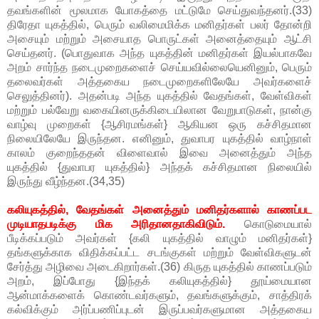
தவங்களின் மூலமாக யோகத்தை மட்டுமே செய்துவந்தனர்.(33)
திரேதா யுகத்தில், பெரும் வலிமைமிக்க மனிதர்கள் பலர் தோன்றி
அசையும் மற்றும் அசையாத பொருட்கள் அனைத்தையும் ஆட்சி
செய்தனர். (பொதுவாக அந்த யுகத்தின் மனிதர்கள் இயல்பாகவே
அறம் சார்ந்த நடைமுறைகளைச் செய்யவில்லையெனினும், பெரும்
தலைவர்கள் அத்தகைய நடைமுறைகளிலேயே அவர்களைச்
செலுத்தினர்). அதன்படி அந்த யுகத்தில் வேதங்கள், வேள்விகள்
மற்றும் பல்வேறு வகையினருக்கிடையிலான வேறுபாடுகள், நான்கு
வாழ்வு முறைகள் {ஆசிரமங்கள்} ஆகியன ஒரு கச்சிதமான
நிலையிலேயே இருந்தன. எனினும், துவாபர யுகத்தில் வாழ்நாள்
காலம் குறைந்ததன் விளைவால் இவை அனைத்தும் அந்த
யுகத்தில் {துவாபர யுகத்தில்} அந்தக் கச்சிதமான நிலையில்
இருந்து வீழ்ந்தன.(34,35)
கலியுகத்தில், வேதங்கள் அனைத்தும் மனிதர்களால் காணப்பட
முடியாதபடிக்கு மிக அரிதானதாகிவிடும்.
கொடுமையால்
பீடிக்கப்படும் அவர்கள் {கலி யுகத்தில் வாழும் மனிதர்கள்}
தங்களுக்காக விதிக்கப்பட்ட சடங்குகள் மற்றும் வேள்விகளுடன்
சேர்த்து அழிவை அடைகிறார்கள்.(36) கிருத யுகத்தில் காணப்படும்
அறம், இப்போது {இந்தக் கலியுகத்தில்} தூய்மையான
ஆன்மாக்களைக் கொண்டவர்களும், தவங்களுக்கும், சாத்திரக்
கல்விக்கும் அர்ப்பணிப்புடன் இருப்பவர்களுமான அத்தகைய