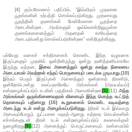
[4] கும்பகோணம் பதிப்பில், "இவ்விதம் முதலான
பூதங்களின் உற்பத்தி சொல்லப்படுகிறது. முதலாவது
பூதத்தின் குணங்கள் மேன்மேலான பூதத்தை
அடைகின்றன. அவர்களுள் ஒவ்வொன்றிலுமுள்ள
குணங்களனைத்தும் அதனதன் காரியத்தை
அடையுமென்று சொல்லப்படுகின்றன" என்றிருக்கிறது.
பல்வேறு வகைச் சக்திகளைக் கொண்ட இந்த ஏழுவகை
இருப்புகளும் முதலில் ஒன்றிலிருந்து ஒன்று தனித்தனியாகவே
இருந்து வந்தன.
இவை அனைத்தும் ஒன்று கலந்த நிலையை
அடையாமல் அவற்றால் எந்தப் பொருளையும் படைக்க முடியாது.(10)
இந்தப் பெரும் இருப்புகள் அனைத்தும் ஒன்றாகத் திரண்டு,
ஒன்றோடொன்று கலப்பதாலேயே அங்கங்கள் {அவயவ்யம்}
என்றழைக்கப்படும் உடலின் பகுதிகள் அமைகின்றன
[5]
.
(11)
அந்த
அங்கங்கள் ஒருங்கிணைவதால் விளையும் இந்த மொத்த கூட்டுத்
தொகையும் பதினாறு {16} கூறுகளைக் கொண்ட வடிவத்தை
அடைந்து உடல் என்று அழைக்கப்படுகிறது.
(திரள் உடல் இவ்வாறு
அமையும்போது), நுட்பமான மஹத்-ஆனது வற்றாத செயல்களின்
எச்சங்களுடன் திரள் உடல் என்றழைக்கப்படும் கலவைக்குள்
நுழைகிறது
[6]
.
(12) அனைத்துப் பொருட்களையும் உண்மையில்
படைத்தவன், தன் மாயையைக் கொண்டு தன்னைப் பிரித்துக்