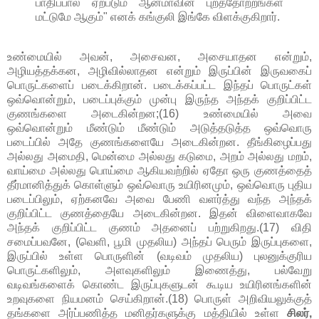
பாதிப்பால் ஏற்படும் ஆன்மாவின் புறத்தோற்றங்கள்
மட்டுமே ஆகும்" எனக் கங்குலி இங்கே விளக்குகிறார்.
உண்மையில் அவன், அசைவன, அசையாதன என்றும்,
அழியத்தக்கன, அழிவில்லாதன என்றும் இருப்பின் இருவகைப்
பொருட்களைப் படைக்கிறான். படைக்கப்பட்ட இந்தப் பொருட்கள்
ஒவ்வொன்றும், படைப்புக்கும் முன்பு இருந்த அந்தக் குறிப்பிட்ட
குணங்களை அடைகின்றன;(16) உண்மையில் அவை
ஒவ்வொன்றும் மீண்டும் மீண்டும் அடுத்தடுத்த ஒவ்வொரு
படைப்பில் அதே குணங்களையே அடைகின்றன. தீங்கிழைப்பது
அல்லது அமைதி, மென்மை அல்லது கடுமை, அறம் அல்லது மறம்,
வாய்மை அல்லது பொய்மை ஆகியவற்றில் ஏதோ ஒரு குணத்தைத்
தீர்மானித்துக் கொள்ளும் ஒவ்வொரு உயிரினமும், ஒவ்வொரு புதிய
படைப்பிலும், ஏற்கனவே அவை பேணி வளர்த்து வந்த அந்தக்
குறிப்பிட்ட குணத்தையே அடைகின்றன. இதன் விளைவாகவே
அந்தக் குறிப்பிட்ட குணம் அதனைப் பற்றுகிறது.(17) விதி
சமைப்பவனே, (வெளி, பூமி முதலிய) அந்தப் பெரும் இருப்புகளை,
இருப்பில் உள்ள பொருளின் (வடிவம் முதலிய) புலனுக்குரிய
பொருட்களிலும், அளவுகளிலும் இணைத்து, பல்வேறு
வடிவங்களைக் கொண்ட இருப்புகளுடன் கூடிய உயிரினங்களின்
உறவுகளை நியமனம் செய்கிறான்.(18) பொருள் அறிவியலுக்குத்
தங்களை அர்ப்பணித்த மனிதர்களுக்கு மத்தியில் உள்ள
சிலர்,