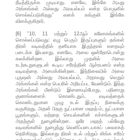
நீடித்திருக்க முடியாது. எனவே, இங்கே அஃது
அங்கங்கள் அல்லது அவயவ்யம் என்ற பொருளில்
சொல்லப்படுகிறது" எனக் கங்குலி இங்கே
விளக்குகிறார்.
[6] "10, 11 மற்றும் 12ஆம் சுலோகங்களில்
சொல்லப்படுவது: ஏழு பெரும் இருப்புகளும் தங்கள்
திரள் வடிவத்தில் தனியாக இருந்தால் எதையும்
படைக்க இயலாது. எனவே, அவை ஒன்றோடொன்று
கலக்கின்றன. இவ்வாறு முதலில் அவை
உடற்கூறுகளுடன் கூடிய சரீரத்தின் ஆச்ரயனம் என்ற
வடிவத்தை அமைக்கின்றன. இந்நிலையில் அவை
புருஷன் அல்லது அவயவ்யம், அதாவது வெறும்
அங்கங்கள் என்ற பெயரில் அறியப்பட வேண்டும். இந்த
அங்கங்கள் மீண்டும் இணையும்போது, பதினாறு
குணங்களைக் கொண்டதும், வடிவத்தைக்
கொண்டதுமான முழு உடல் இருப்பு நிலைக்கு
வருகிறது. அதன் பிறகு நுட்பமான மஹத்-ம், நுட்பமான
பூதங்களும், வற்றாத செயல்களின் எச்சங்களுடன்
அதற்குள் நுழைகின்றன. ஒரே மஹத் பல்வேறு
வடிவங்களில் நுழைந்து வெளிப்படையாகப் பலவாகத்
தெரிகிறது. இவ்வாறு திரள் உடல் மற்றும் லிங்க சரீரம்
என்றழைக்கப்படும் மற்றொரு உடல் ஆக ஈருடல்கள்