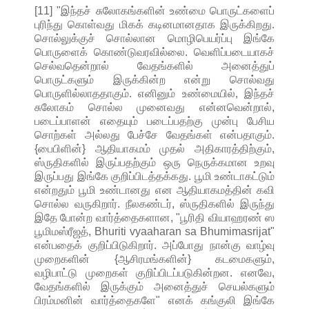
[11] "இந்தச் சுலோகங்களின் உண்மை பொருட்களைப்
புரிந்து கொள்வது மிகக் கடினமானதாக இருக்கிறது.
சொல்லுக்குச் சொல்லான மொழிபெயர்ப்பு இங்கே
பொருளைக் கொண்டுவரவில்லை. வெளிப்படையாகச்
செல்வதென்றால் வேதங்களில் அனைத்துப்
பொருட்களும் இருக்கின்ற என்று சொல்வது
பொருளில்லாததாகும். எனினும் உண்மையில், இந்தச்
சுலோகம் சொல்ல முனைவது என்னவென்றால்,
படைப்பாளன் எதையும் படைப்பதற்கு முன்பு பேசிய
சொற்கள் அல்லது பேச்சே வேதங்கள் என்பதாகும்.
{பைபிளின்} ஆதியாகமம் முதல் அதிகாரத்திற்கும்,
ஸ்ருதிகளில் இருப்பதற்கும் ஒரு நெருக்கமான உறவு
இருப்பது இங்கே குறிப்பிடத்தக்கது. பூமி உண்டாகட்டும்
என்றதும் பூமி உண்டானது என ஆதியாகமத்தின் கவி
சொல்ல வருகிறார். நீலகண்டர், ஸ்ருதிகளில் இருந்து
இதே போன்ற வார்த்தைகளான, "பூரிதி வியாஹரண் ஸ
பூமிமஸ்ரீஜத், Bhuriti vyaaharan sa Bhumimasrijat"
என்பதைக் குறிப்பிடுகிறார். அப்போது நான்கு வாழ்வு
முறைகளின் {ஆசிரமங்களின்} கடமைகளும்,
வழிபாட்டு முறைகள் குறிப்பிடப்படுகின்றன. எனவே,
வேதங்களில் இருக்கும் அனைத்துச் செயல்களும்
பிரம்மனின் வார்த்தைகளே" எனக் கங்குலி இங்கே