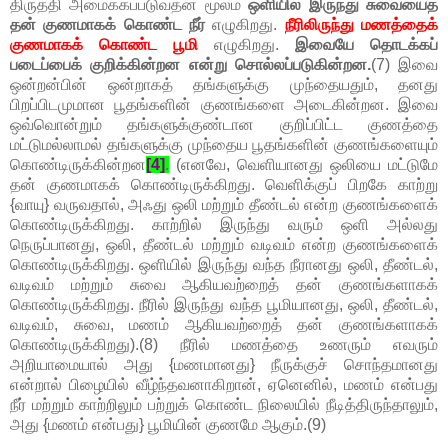
திருத்தி அமைக்கப்படுவதன் மூலம்
ஒளியில் இருந்து சுவையைத்
தன் குணமாகக் கொண்ட நீர்
எழுகிறது.
நீரிலிருந்து மணத்தைக்
குணமாகக் கொண்ட பூமி
எழுகிறது.
இவையே தொடக்கப்
படைப்பைக் குறிக்கின்றன என்று சொல்லப்படுகின்றன.
(7) இவை
ஒன்றன்பின் ஒன்றாகத் தங்களுக்கு முந்தையதும், தனது
பிறப்பிடமுமான பூதங்களின் குணங்களை அடைகின்றன. இவை
ஒவ்வொன்றும் தங்களுக்குண்டான குறிப்பிட்ட குணத்தை
மட்டுமல்லாமல் தங்களுக்கு முந்தைய பூதங்களின் குணங்களையும்
கொண்டிருக்கின்றன
[4]
.
(எனவே, வெளியானது ஒலியை மட்டுமே
தன் குணமாகக் கொண்டிருக்கிறது. வெளிக்குப் பிறகே காற்று
{வாயு} வருவதால், அஃது ஒலி மற்றும் தீண்டல் என்ற குணங்களைக்
கொண்டிருக்கிறது. காற்றில் இருந்து வரும் ஒளி அல்லது
நெருப்பானது, ஒலி, தீண்டல் மற்றும் வடிவம் என்ற குணங்களைக்
கொண்டிருக்கிறது. ஒளியில் இருந்து வந்த நீரானது ஒலி, தீண்டல்,
வடிவம் மற்றும் சுவை ஆகியவற்றைத் தன் குணங்களாகக்
கொண்டிருக்கிறது. நீரில் இருந்து வந்த பூமியானது, ஒலி, தீண்டல்,
வடிவம், சுவை, மணம் ஆகியவற்றைத் தன் குணங்களாகக்
கொண்டிருக்கிறது).(8) நீரில் மணத்தை உணரும் எவரும்
அறியாமையால் அது {மணமானது} நீருக்குச் சொந்தமானது
என்றால் பிழையில் வீழ்ந்தவனாகிறான், ஏனெனில், மணம் என்பது
நீர் மற்றும் காற்றிலும் பற்றுக் கொண்ட நிலையில் நீடித்திருந்தாலும்,
அது {மணம் என்பது} பூமியின் குணமே ஆகும்.(9)