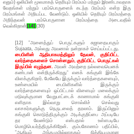
எனும்) ஒலியின் மூலமாகத் தெரியும் பிரம்மம் மற்றும் இரண்டாவதாக
வேதங்கள் மற்றும் பரம்பொருளைக் கடந்த பிரம்மம் என்ற இரு
பிரம்மங்கள் அறியப்பட வேண்டும். ஒலியில் தெரியும் பிரம்மத்தை
அறிந்தவன் பரம்பொருளான பிரம்மத்தை அடைவதில்
வெல்கிறான்
[14]
.
(30)
[12] "அனைத்துப் பொருட்களும் சுஜாதையாகும்
Sujaata, அல்லது அவனால் நன்றாகச் செய்யப்பட்டது.
பைபிளின் ஆதியாகமத்திலும் தேவன், குறிப்பிட்ட
வார்த்தைகளைச் சொன்னதும், குறிப்பிட்ட பொருட்கள்
இருப்பில் எழுந்தன.
அவன் அவற்றை நல்லவையெனக்
கண்டான் என்றிருக்கிறது" எனக் கங்குலி இங்கே
விளக்குகிறார். மேலேயே இருக்கும் வார்த்தைகளையும்,
உண்மையில் பைபிளிகளில் இருக்கும்
வார்த்தைகளையும் ஒப்பிட்டால் விளையும் மலைக்கும்
மடுவுக்குமான வேறுபாட்டைக் காணாமால் கங்குலி
எளிதாக இவ்வாறு சொல்லிச் செல்வது
வாசகர்களுக்கு நெருடலைத் தரலாம். இருப்பினும்
கங்குலி கொடுத்திருக்கும் அடிக்குறிப்பை அப்படியே
தர வேண்டும் என்பதால் உள்ளபடியே
மொழிபெயர்த்திருக்கிறேன். கும்பகோணம் பதிப்பில்,
"ஆதியும் அந்தமுமில்லாததும் நித்தியமுமான