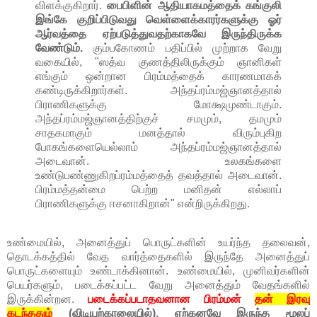
விளக்குகிறார்.
பைபிளின் ஆதியாகமத்தைக் கங்குலி
இங்கே குறிப்பிடுவது வெள்ளைக்காரர்களுக்கு ஓர்
ஆர்வத்தை ஏற்படுத்துவதற்காகவே இருந்திருக்க
வேண்டும்.
கும்பகோணம் பதிப்பில் முற்றாக வேறு
வகையில், "ஸத்வ குணத்திலிருக்கும் ஞானிகள்
எங்கும் ஒன்றான பிரம்மத்தைக் காரணமாகக்
கண்டிருக்கிறார்கள். அந்தப்ரம்மஜ்ஞானத்தால்
பிராணிகளுக்கு மோக்ஷமுண்டாகும்.
அந்தப்ரம்மஜ்ஞானத்திற்குச் சமமும், தமமும்
சாதகமாகும் மனத்தால் விரும்புகிற
போகங்களையெல்லாம் அந்தப்ரம்மஜ்ஞானத்தால்
அடைவான். உலகங்களை
உண்டுபண்ணுகிறப்ரம்மத்தைத் தவத்தால் அடைவான்.
பிரம்மத்தன்மை பெற்ற மனிதன் எல்லாப்
பிராணிகளுக்கு ஈசனாகிறான்" என்றிருக்கிறது.
உண்மையில், அனைத்துப் பொருட்களின் உயர்ந்த தலைவன்,
தொடக்கத்தில் வேத வார்த்தைகளில் இருந்தே அனைத்துப்
பொருட்களையும் உண்டாக்கினான். உண்மையில், முனிவர்களின்
பெயர்களும், படைக்கப்பட்ட வேறு அனைத்தும் வேதங்களில்
இருக்கின்றன.
படைக்கப்படாதவனான பிரம்மன்
தன் இரவு
கடந்ததும்
(விடியற்காலையில்), ஏற்கனவே இருந்த மூலப்