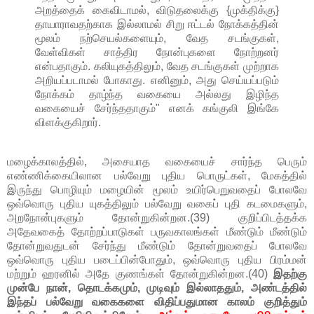
அறத்தைக் கைவிடாமல், விடுதலைக்கு {முக்திக்கு}
தாயாராவதற்காக இல்லாமல் சிறு ஈட்டல் நோக்கத்தின்
மூலம் நற்செயல்களையும், வேத சடங்குகள்,
வேள்விகள் சாத்திர நோன்புகளை நோற்றனர்
என்பதாகும். கலியுகத்திலும், வேத சடங்குகள் முற்றாக
அறியப்படாமல் போகாது. எனினும், அது செய்யப்படும்
நோக்கம் தாழ்ந்த வகையை அல்லது இழிந்த
வகையைச் சேர்ந்ததாகும்" எனக் கங்குலி இங்கே
விளக்குகிறார்.
மழைக்காலத்தில், அசையாத வகையைச் சார்ந்த பெரும்
எண்ணிக்கையிலான பல்வேறு புதிய பொருட்கள், மேகத்தில்
இருந்து பொழியும் மழையின் மூலம் உயிர்பெறுவதைப் போலவே
ஒவ்வொரு புதிய யுகத்திலும் பல்வேறு வகைப் புதி கடமைகளும்,
அறநோன்புகளும் தோன்றுகின்றன.(39) குறிப்பிடத்தக்க
அதேவகைத் தோற்றப்பாடுகள் பருவகாலங்கள் மீண்டும் மீண்டும்
தோன்றுவதுடன் சேர்ந்து மீண்டும் தோன்றுவதைப் போலவே
ஒவ்வொரு புதிய படைப்பின்போதும், ஒவ்வொரு புதிய பிரம்மன்
மற்றும் ஹரனில் அதே குணங்கள் தோன்றுகின்றன.(40)
இதற்கு
முன்பே நான், தொடக்கமும், முடிவும் இல்லாததும், அண்டத்தில்
இந்தப் பல்வேறு வகைகளை விதிப்பதுமான காலம் குறித்தும்