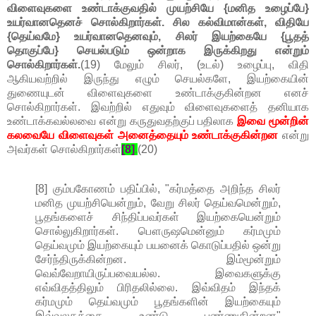
விளைவுகளை உண்டாக்குவதில் முயற்சியே {மனித உழைப்பே}
உயர்வானதெனச் சொல்கிறார்கள். சில கல்விமான்கள், விதியே
{தெய்வமே} உயர்வானதெனவும், சிலர் இயற்கையே {பூதத்
தொகுப்பே} செயல்படும் ஒன்றாக இருக்கிறது என்றும்
சொல்கிறார்கள்.
(19) மேலும் சிலர், (உடல்) உழைப்பு, விதி
ஆகியவற்றில் இருந்து எழும் செயல்களே, இயற்கையின்
துணையுடன் விளைவுகளை உண்டாக்குகின்றன எனச்
சொல்கிறார்கள். இவற்றில் எதுவும் விளைவுகளைத் தனியாக
உண்டாக்கவல்லவை என்று கருதுவதற்குப் பதிலாக
இவை மூன்றின்
கலவையே விளைவுகள் அனைத்தையும் உண்டாக்குகின்றன
என்று
அவர்கள் சொல்கிறார்கள்
[8]
.
(20)
[8] கும்பகோணம் பதிப்பில், "கர்மத்தை அறிந்த சிலர்
மனித முயற்சியென்றும், வேறு சிலர் தெய்வமென்றும்,
பூதங்களைச் சிந்திப்பவர்கள் இயற்கையென்றும்
சொல்லுகிறார்கள். பௌருஷமென்னும் கர்மமும்
தெய்வமும் இயற்கையும் பயனைக் கொடுப்பதில் ஒன்று
சேர்ந்திருக்கின்றன. இம்மூன்றும்
வெவ்வேறாயிருப்பவையல்ல. இவைகளுக்கு
எவ்விதத்திலும் பிரிதலில்லை. இவ்விதம் இந்தக்
கர்மமும் தெய்வமும் பூதங்களின் இயற்கையும்
இவ்வுலகத்தை உண்டு பண்ணுகின்றன"