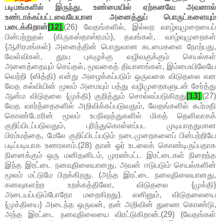
படிமங்களில் இருந்து, உண்மையில் ஏற்கனவே அவனால்
உண்டாக்கப்பட்டவையேயான அனைத்துப் பொருட்களையும்
படைக்கிறான்
[12]
.
(26) வேதங்களில், இல்லற வாழ்வுமுறையைப்
பின்பற்றுதல் {கிருகஸ்தாஸ்ரமம்}, தவங்கள், வாழ்வுமுறைகள்
{ஆசிரமங்கள்} அனைத்தின் பொதுவான கடமைகளை நோற்பது,
வேள்விகள், தூய புகழுக்கு வழிவகுக்கும் செயல்கள்
அனைத்தையும் செய்தல், மூவகைத் தியானங்கள், இம்மையிலேயே
வெற்றி (ஸித்தி) என்று அழைக்கப்படும் ஒருவகை விடுதலை என
வேத கல்வியின் மூலம் அமையும் பத்து வழிமுறைகளுடன் சேர்த்து
ஆன்ம விடுதலை {முக்தி} குறித்தும் சொல்லப்படுகிறது
[13]
.
(27)
வேத வார்த்தைகளில் அறிவிக்கப்படுவதும், வேதங்களில் கூர்மதி
கொண்டோரின் மூலம் உபநிஷத்துகளில் மிகத் தெளிவாகக்
குறிப்பிடப்படுவதும், புரிந்துகொள்ளப்பட முடியாததுமான
பிரம்மத்தை, மேலே குறிப்பிடப்படும் நடைமுறைகளைப் பின்பற்றியே
படிப்படியாக உணரலாம்.(28) தான் ஓர் உடலைக் கொண்டிருப்பதாக
நினைக்கும் ஒரு மனிதனிடம், முரண்பட்ட இரட்டைகள் நிறைந்த
இந்த இரட்டை நனவுநிலையானது, அவன் ஈடுபடும் செயல்களின்
மூலம் மட்டுமே பிறக்கிறது. (அந்த இரட்டை நனவுநிலையானது,
கனவுகளற்ற உறக்கத்திலோ, விடுதலை {முக்தி}
அடையப்படும்போதோ மறைகிறது). எனினும், விடுதலையை
{முக்தியை} அடைந்த ஒருவன், தன் அறிவின் துணை கொண்டு,
அந்த இரட்டை நனவுநிலையை விரட்டுகிறான்.(29) (வேதங்கள்