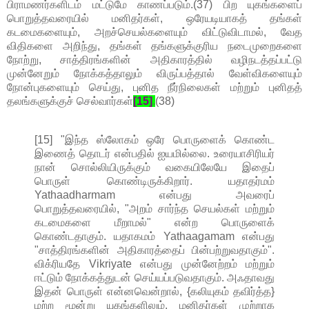
பிராமணர்களிடம் மட்டுமே காணப்படும்.(37) பிற யுகங்களைப்
பொறுத்தவரையில் மனிதர்கள், ஒரேயடியாகத் தங்கள்
கடமைகளையும், அறச்செயல்களையும் விட்டுவிடாமல், வேத
விதிகளை அறிந்து, தங்கள் தங்களுக்குரிய நடைமுறைகளை
நோற்று, சாத்திரங்களின் அதிகாரத்தில் வழிநடத்தப்பட்டு
முன்னேறும் நோக்கத்தாலும் விருப்பத்தால் வேள்விகளையும்
நோன்புகளையும் செய்து, புனித நீர்நிலைகள் மற்றும் புனிதத்
தலங்களுக்குச் செல்வார்கள்
[15]
.
(38)
[15] "இந்த ஸ்லோகம் ஒரே பொருளைக் கொண்ட
இணைத் தொடர் என்பதில் ஐயமில்லை. உரையாசிரியர்
நான் சொல்லியிருக்கும் வகையிலேயே இதைப்
பொருள் கொண்டிருக்கிறார். யதாதர்மம்
Yathaadharmam என்பது அவரைப்
பொறுத்தவரையில், "அறம் சார்ந்த செயல்கள் மற்றும்
கடமைகளை மீறாமல்" என்ற பொருளைக்
கொண்டதாகும். யதாகமம் Yathaagamam என்பது
"சாத்திரங்களின் அதிகாரத்தைப் பின்பற்றுவதாகும்".
விக்ரியதே Vikriyate என்பது முன்னேற்றம் மற்றும்
ஈட்டும் நோக்கத்துடன் செய்யப்படுவதாகும். அஃதாவது
இதன் பொருள் என்னவென்றால், {கலியுகம் தவிர்த்த}
மற்ற மூன்று யுகங்களிலும், மனிதர்கள் முற்றாக