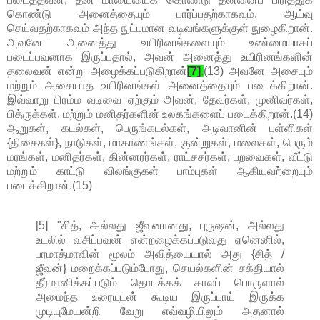
கொண்டு அனைத்தையும் பார்ப்பதற்காகவும், ஆய்வு
செய்வதற்காகவும் அந்த நுட்பமான வடிவங்களுக்குள் நுழைகிறான்.
அவனே அனைத்து உயிரினங்களையும் உண்மையாகப்
படைப்பவனாக இருப்பதால், அவன் அனைத்து உயிரினங்களின்
தலைவன் என்று அழைக்கப்படுகிறான்
[7]
.
(13) அவனே அசையும்
மற்றும் அசையாத உயிரினங்கள் அனைத்தையும் படைக்கிறான்.
இவ்வாறு பிரம்ம வடிவை ஏற்கும் அவன், தேவர்கள், முனிவர்கள்,
பித்ருக்கள், மற்றும் மனிதர்களின் உலகங்களைப் படைக்கிறான்.(14)
ஆறுகள், கடல்கள், பெருங்கடல்கள், அடிவானின் புள்ளிகள்
{திசைகள்}, நாடுகள், மாகாணங்கள், குன்றுகள், மலைகள், பெரும்
மரங்கள், மனிதர்கள், கின்னரர்கள், ராட்சசர்கள், பறவைகள், வீட்டு
மற்றும் காட்டு விலங்குகள் பாம்புகள் ஆகியவற்றையும்
படைக்கிறான்.(15)
[5] "சித், அல்லது ஜீவனானது, புருஷன், அல்லது
உடலில் வசிப்பவன் என்றழைக்கப்படுவது ஏனெனில்,
பரமாத்மாவின் மூலம் அவித்யையால் அது {சித் /
ஜீவன்} மறைக்கப்படும்போது, செயல்களின் சக்தியால்
தீர்மானிக்கப்படும் தொடக்கக் காலப் பொருளால்
அமைந்த உரையுடன் கூடிய இருப்பாய் இருக்க
முடியுமேயன்றி வேறு எவ்வழியிலும் அதனால்