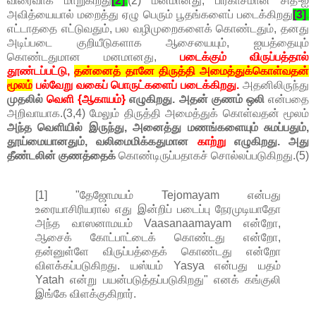
விரைவாக மாறுகிறது
[2]
.
(2) மனமானது, பிரகாசமான சித்-ஐ
அவித்யையால் மறைத்து ஏழு பெரும் பூதங்களைப் படைக்கிறது
[3]
.
எட்டாததை எட்டுவதும், பல வழிமுறைகளைக் கொண்டதும், தனது
அடிப்படை குறியீடுகளாக ஆசையையும், ஐயத்தையும்
கொண்டதுமான மனமானது,
படைக்கும் விருப்பத்தால்
தூண்டப்பட்டு,
தன்னைத் தானே திருத்தி அமைத்துக்கொள்வதன்
மூலம்
பல்வேறு வகைப் பொருட்களைப் படைக்கிறது.
அதனிலிருந்து
முதலில்
வெளி {ஆகாயம்}
எழுகிறது. அதன் குணம் ஒலி
என்பதை
அறிவாயாக.(3,4) மேலும் திருத்தி அமைத்துக் கொள்வதன் மூலம்
அந்த வெளியில் இருந்து, அனைத்து மணங்களையும் சுமப்பதும்,
தூய்மையானதும், வலிமைமிக்கதுமான
காற்று
எழுகிறது. அது
தீண்டலின் குணத்தைக்
கொண்டிருப்பதாகச் சொல்லப்படுகிறது.(5)
[1] "தேஜோமயம் Tejomayam என்பது
உரையாசிரியரால் எது இன்றிப் படைப்பு நேரமுடியாதோ
அந்த வாஸனாமயம் Vaasanaamayam என்றோ,
ஆசைக் கோட்பாட்டைக் கொண்டது என்றோ,
தன்னுள்ளே விருப்பத்தைக் கொண்டது என்றோ
விளக்கப்படுகிறது. யஸ்யம் Yasya என்பது யதம்
Yatah என்று பயன்படுத்தப்படுகிறது" எனக் கங்குலி
இங்கே விளக்குகிறார்.