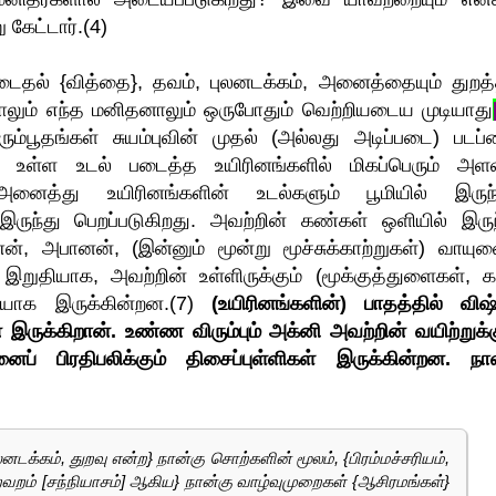
 கேட்டார்.(4)
டைதல் {வித்தை}, தவம், புலனடக்கம், அனைத்தையும் துறத்
ும் எந்த மனிதனாலும் ஒருபோதும் வெற்றியடைய முடியாது
்பூதங்கள் சுயம்புவின் முதல் (அல்லது அடிப்படை) படப்ப
 உள்ள உடல் படைத்த உயிரினங்களில் மிகப்பெரும் அளவ
 அனைத்து உயிரினங்களின் உடல்களும் பூமியில் இருந
் இருந்து பெறப்படுகிறது. அவற்றின் கண்கள் ஒளியில் இருந
ன், அபானன், (இன்னும் மூன்று மூச்சுக்காற்றுகள்) வாயுவ
இறுதியாக, அவற்றின் உள்ளிருக்கும் (மூக்குத்துளைகள், க
ியாக இருக்கின்றன.(7)
(உயிரினங்களின்) பாதத்தில் விஷ
் இருக்கிறான். உண்ண விரும்பும் அக்னி அவற்றின் வயிற்றுக்க
னைப் பிரதிபலிக்கும் திசைப்புள்ளிகள் இருக்கின்றன. நாவ
ுலனடக்கம், துறவு என்ற} நான்கு சொற்களின் மூலம், {பிரம்மச்சரியம்,
ுறவறம் [சந்நியாசம்] ஆகிய} நான்கு வாழ்வுமுறைகள் {ஆசிரமங்கள்}