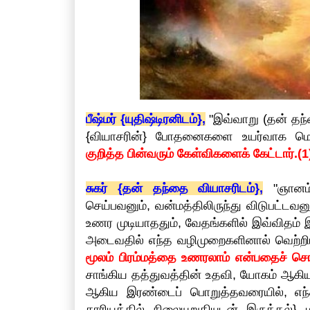
பீஷ்மர் {யுதிஷ்டிரனிடம்},
"இவ்வாறு (தன் தந
{வியாசரின்} போதனைகளை உயர்வாக மெ
குறித்த பின்வரும் கேள்விகளைக் கேட்டார்.(1
சுகர் {தன் தந்தை வியாசரிடம்},
"ஞானம்
செய்பவனும், வன்மத்திலிருந்து விடுபட்ட
உணர முடியாததும், வேதங்களில் இவ்விதம் இர
அடைவதில் எந்த வழிமுறைகளினால் வெற்றியட
மூலம் பிரம்மத்தை உணரலாம் என்பதைச் சொ
சாங்கிய தத்துவத்தின் உதவி, யோகம் ஆகியவ
ஆகிய இரண்டைப் பொறுத்தவரையில், எந
காரியத்தில் நிலையுறுதியுடன் இருத்தல