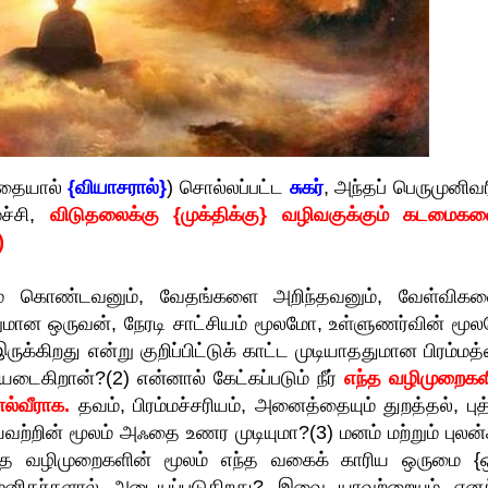
்தையால்
{வியாசரால்}
) சொல்லப்பட்ட
சுகர்
, அந்தப் பெருமுனிவ
ச்சி,
விடுதலைக்கு {முக்திக்கு} வழிவகுக்கும் கடமைகள
)
 கொண்டவனும், வேதங்களை அறிந்தவனும், வேள்விகள
வனுமான ஒருவன், நேரடி சாட்சியம் மூலமோ, உள்ளுணர்வின் மூ
ுக்கிறது என்று குறிப்பிட்டுக் காட்ட முடியாததுமான பிரம்மத
ைகிறான்?(2) என்னால் கேட்கப்படும் நீர்
எந்த வழிமுறைகள
ல்வீராக.
தவம், பிரம்மச்சரியம், அனைத்தையும் துறத்தல், புத
ற்றின் மூலம் அஃதை உணர முடியுமா?(3) மனம் மற்றும் புலன்
்த வழிமுறைகளின் மூலம் எந்த வகைக் காரிய ஒருமை {
்} மனிதர்களால் அடையப்படுகிறது? இவை யாவற்றையும் எனக