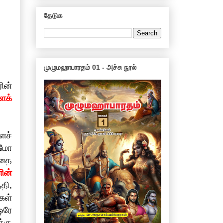
தேடுக
முழுமஹாபாரதம் 01 - அச்சு நூல்
ரின்
ைக்
ைச்
லமோ
்தை
ின்
்தி,
கள்
ஒரே
்கு