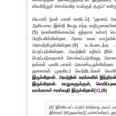
விவரித்துச் சொல்வதே உமக்குத் தகும்" என்று
வியாசர் {தன் மகன் சுகரிடம்}, "ஞானம் அ
ஆகியவை இன்றி வேறு எந்த வழிமுறையினால
(5) (எண்ணிக்கையில் ஐந்தாக உள்ள) பெரும
பிரதிபலிக்கின்றன. அவை உலக வாழ்வில்
அமைந்திருக்கின்றன.(6) உடல்படைத்த
பெறப்படுகின்றன. அவற்றின் உதிரம் நீரில
பெறப்படுவதாகச் சொல்லப்படுகிறது. பிராண
தங்கள் புகலிடமாகக் கொண்டிருக்கின்றன. 
துளைகள் முதலிய) வெற்றிடங்கள் வெள
இருக்கிறான். அவற்றின் கரங்களில் இந்திரன
இருக்கிறான்.
காதுகளுக்குள், செவிப்புல
வாக்காகச் சரஸ்வதி இருக்கிறாள்
[2]
.(8)
[1] "இங்கே சுட்டப்படும் {வித்தை, தவம், ப
இல்லறம் [கிருஹஸ்தம்], வானப்ரஸ்தம், த