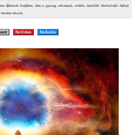
ை இல்லாமல் வெற்றியை அடைய முடியாது என்பதையும், சாங்கிய அமைப்பில் விளக்கப்படும் அறிவுக்
ச் சொன்ன வியாசர்...
ent
NoVideo
NoAudio