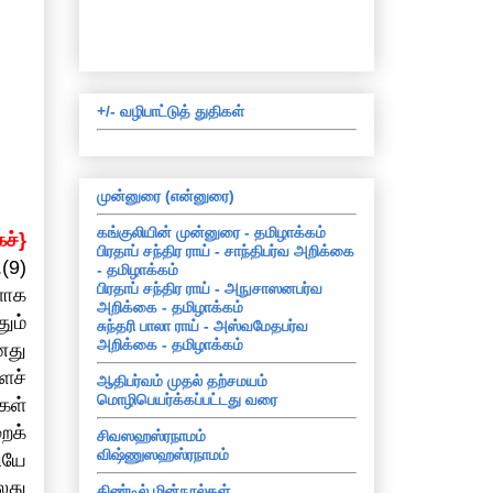
+/- வழிபாட்டுத் துதிகள்
முன்னுரை (என்னுரை)
கங்குலியின் முன்னுரை - தமிழாக்கம்
ச்}
பிரதாப் சந்திர ராய் - சாந்திபர்வ அறிக்கை
(9)
- தமிழாக்கம்
பிரதாப் சந்திர ராய் - அநுசாஸனபர்வ
ளாக
அறிக்கை - தமிழாக்கம்
ும்
சுந்தரி பாலா ராய் - அஸ்வமேதபர்வ
அறிக்கை - தமிழாக்கம்
னது
ைச்
ஆதிபர்வம் முதல் தற்சமயம்
மொழிபெயர்க்கப்பட்டது வரை
கள்
ைக்
சிவஸஹஸ்ரநாமம்
விஷ்ணுஸஹஸ்ரநாமம்
ியே
லது
கிண்டில் மின்நூல்கள்