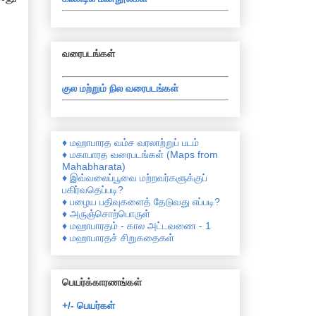
வரைபடங்கள்
குல மற்றும் நில வரைபடங்கள்
♦ மஹாபாரத வம்ச வரலாற்றுப் படம்
♦ மகாபாரத வரைபடங்கள் (Maps from
Mahabharata)
♦ இவ்வலைப்பூவை மற்றவர்களுக்குப்
பகிர்வதெப்படி?
♦ பழைய பதிவுகளைத் தேடுவது எப்படி?
♦ அருஞ்சொற்பொருள்
♦ மஹாபாரதம் - கால அட்டவணை - 1
♦ மஹாபாரதச் சிறுகதைகள்
பெயர்க்காரணங்கள்
+/- பெயர்கள்