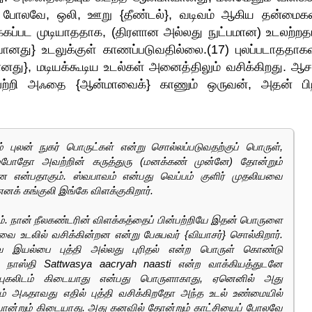
அதே போலவே, ஒலி, ஊறு {தீண்டல்}, வடிவம் ஆகிய தன்மை
க்கப்பட முடியாததாக, (திரளான அல்லது நுட்பமான) உடலற்றத
னது} உடலுக்குள் காணப்படுவதில்லை.(17) புலப்படாததாகவு
ானது}, மடியக்கூடிய உடல்கள் அனைத்திலும் வசிக்கிறது. ஆச
ன்பற்றி அஃதை {ஆன்மாவைக்} காணும் ஒருவன், அதன் பி
ம் புலன் நுகர் பொருட்கள் என்று சொல்லப்படுவதற்குப் பொருள்,
்போதோ அவற்றின் கருத்துரு (மனக்கண் முன்னே) தோன்றும்
றன என்பதாகும். ஸ்வபாவம் என்பது வெப்பம் குளிர் முதலியவை
க் கங்குலி இங்கே விளக்குகிறார்.
ம். நான் நீலகண்டரின் விளக்கத்தைப் பின்பற்றியே இதன் பொருளை
எவை உடலில் வசிக்கின்றன என்று பேசுபவர் {வியாசர்} சொல்கிறார்.
த்வ இயல்பை புத்தி அல்லது புரிதல் என்ற பொருள் கொண்டு
 நாஸ்தி Sattwasya aacryah naasti என்ற வாக்கியத்துடனே
ுப் புகலிடம் கிடையாது என்பது பொருளாகாது, ஏனெனில் அது
ம் அஃதாவது எதில் புத்தி வசிக்கிறதோ அந்த உடல் உண்மையில்
ன்றும் கிடையாது. அது கனவில் தோன்றும் காட்சியைப் போலவே