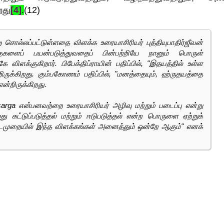
றது
[4]
.
(12)
 சொல்லப்பட்டுள்ளதை விளக்க உரையாசிரியர் புத்தியுபாதிர்ஜீவன்
தைகளைப் பயன்படுத்துவதைப் பின்பற்றியே நானும் பொருள்
 விளக்குகிறார். பிபேக்திப்ராயின் பதிப்பில், "இதயத்தில் உள்ள
றிருக்கிறது. கும்பகோணம் பதிப்பில், "மனத்தையும், ஹ்ருதயத்தை
ன்றிருக்கிறது.
visarga என்பனவற்றை உரையாசிரியர் அழிவு மற்றும் படைப்பு என்று
து கட்டுப்படுத்தல் மற்றும் ஈடுபடுத்தல் என்ற பொருளை ஏற்றுக்
ைமுறையில் இந்த விளக்கங்கள் அனைத்தும் ஒன்றே ஆகும்" எனக்