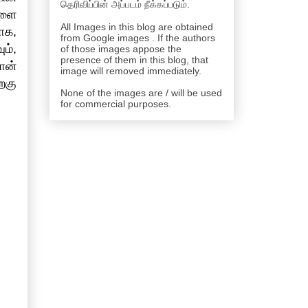
தெரிவிப்பின் அப்படம் நீக்கப்படும்.
களை
All Images in this blog are obtained
ாக,
from Google images . If the authors
ம்,
of those images appose the
presence of them in this blog, that
ான்
image will removed immediately.
றகு
None of the images are / will be used
for commercial purposes.