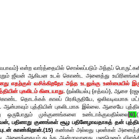
ஸ்வபாவம்} என்ற வார்த்தையில் சொல்லப்படும் அந்தப் பொருட்கள
், மற்றும் ஜீவன் ஆகியன உடல் கொண்ட அனைத்து உயிரினங்கள
ானது எதற்குள் வசிக்கிறதோ அந்த உடலுக்கு உண்மையில் இருப
்தியின் புகலிடம் கிடையாது.
(நல்லியல்பு {சத்வம்}, ஆசை {ரஜ
ொண்ட தொடக்கக் காலப் பிரகிருதியே, ஒலிவடிவமாக மட்ட
றது. ஆன்மாவும் புத்தியின் புகலிடமாக இல்லை. ஆசையே புத்த
ு ஒருபோதும் முக்குணங்களை உண்டாக்குவதில்லை
[6]
.
(
வன், பதினாறு குணங்கள் சூழ பதினேழாவதாகத் தன் புத்திய
ுடன் காண்கிறான்.(15)
கண்கள் அல்லது புலன்கள் அனைத்த
ு. அனைத்தையும் கடந்த ஆன்மாவானது, மனமெனும் விளக்க