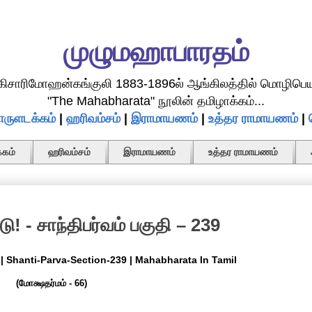
முழுமஹாபாரதம்
.கிசாரிமோஹன்கங்குலி 1883-1896ல் ஆங்கிலத்தில் மொழிபெய
"The Mahabharata" நூலின் தமிழாக்கம்...
ருளடக்கம்
|
ஹரிவம்சம்
|
இராமாயணம்
|
உத்தர ராமாயணம்
|
கம்
ஹரிவம்சம்
இராமாயணம்
உத்தர ராமாயணம்
! - சாந்திபர்வம் பகுதி – 239
| Shanti-Parva-Section-239 | Mahabharata In Tamil
(மோக்ஷதர்மம் - 66)