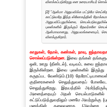
விளக்கப்படுகிறது என உரையாசியர் சொல்கி
[2] "ஆன்மா அனுபவிக்க மட்டுமே செய்கி
காட்டுவதே இந்த ஸ்லோகத்தின் நோக்கமாகு
அனுபவிப்பதுமில்லை, செயல்படுவதுமி
புலன்களில் இருக்கும் தேவர்களே செயல
ஆன்மாவானது, அனுபவங்களையும், செயல
விளக்குகிறார்.
காதுகள், தோல், கண்கள், நாவு, ஐந்தாவத
சொல்லப்படுகின்றன.
இவை தங்கள் தங்களுக்
ஒலி, ஊறு {தீண்டல்}, வடிவம், சுவை ஐந்
இருக்கின்றன. இவை புலன்களில் இருந்து
கருதப்பட வேண்டும்.(10) தேரோட்டியானவன்,
குதிரைகளைச் செலுத்துவதைப் போலவே, ம
செலுத்துகிறது. இதயத்தில் அமர்ந்திருக
அனைத்தையும் அதன் செயல்பாடுகளில் ஈ
கட்டுப்படுத்துவதிலும் மனமே அவற்றுக்கு
மனத்தின் தலைவனாக (அவற்றை எதிலு