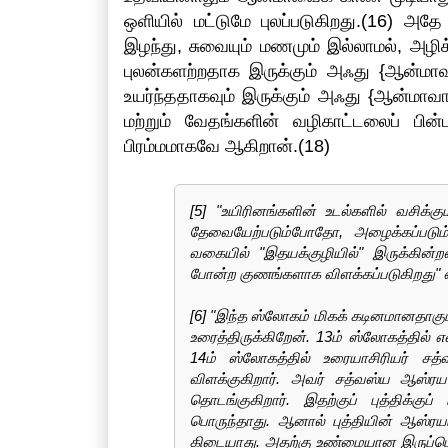
ஒளியில் மட்டுமே புலப்படுகிறது.(16) 
இழந்து, சுவையும் மணமும் இல்லாமல், அழி
புலன்களற்றதாக இருக்கும் அஃது {ஆன்மாவா
உயர்ந்ததாகவும் இருக்கும் அஃது {ஆன்மாவ
மற்றும் வேதங்களின் வழிகாட்டலைப் பி
பிரம்மமாகவே ஆகிறான்.(18)
[5] "உயிரினங்களின் உடல்களில் வசிக்கு
தேவையேற்படும்போதோ, அழைக்கப்படும
வகையில் "இதயக்குழியில்" இருக்கின்
போன்ற குணங்களாக விளக்கப்படுகிறது" என
[6] "இந்த ஸ்லோகம் மிகக் கடினமானதாகு
உரைத்திருக்கிறேன். 13ம் ஸ்லோகத்தில் 
14ம் ஸ்லோகத்தில் உரையாசிரியர் ச
விளக்குகிறார். அவர் சத்வஸ்ய ஆஸ்ரய
தொடங்குகிறார். இதற்குப் புத்திக்க
பொருந்தாது. ஆனால் புத்தியின் ஆஸ்ரய
கிடையாது. அதற்கு உண்மையான இருப்பொ