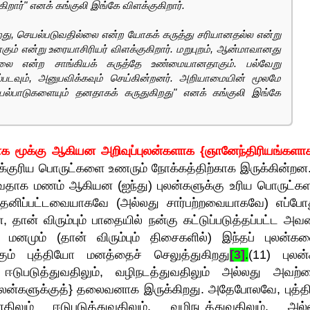
றார்" எனக் கங்குலி இங்கே விளக்குகிறார்.
றது, செயல்படுவதில்லை என்ற யோகக் கருத்து சரியானதல்ல என்று
ம் என்று உரையாசிரியர் விளக்குகிறார். மறுபுறம், ஆன்மாவானது
ல்லை என்ற சாங்கியக் கருத்தே உண்மையானதாகும். பல்வேறு
்படவும், அனுபவிக்கவும் செய்கின்றனர். அறியாமையின் மூலமே
்பாடுகளையும் தனதாகக் கருதுகிறது" எனக் கங்குலி இங்கே
ாக மூக்கு ஆகியன அறிவுப்புலன்களாக {ஞானேந்திரியங்களாக
குரிய பொருட்களை உணரும் நோக்கத்திற்காக இருக்கின்றன.
தாவதாக மணம் ஆகியன (ஐந்து) புலன்களுக்கு உரிய பொருட்க
 தனிப்பட்டவையாகவே (அல்லது சார்பற்றவையாகவே) எப்போத
 தான் விரும்பும் பாதையில் நன்கு கட்டுப்படுத்தப்பட்ட அவ
னமும் (தான் விரும்பும் திசைகளில்) இந்தப் புலன்கள
்கும் புத்தியோ மனத்தைச் செலுத்துகிறது
[3]
.
(11) புலன்
டுபடுத்துவதிலும், வழிநடத்துவதிலும் அல்லது அவற்ற
 {புலன்களுக்குத்} தலைவனாக இருக்கிறது. அதேபோலவே, புத்த
ம் ஈடுபடுத்துவதிலும், வழிநடத்துவதிலும், அல்