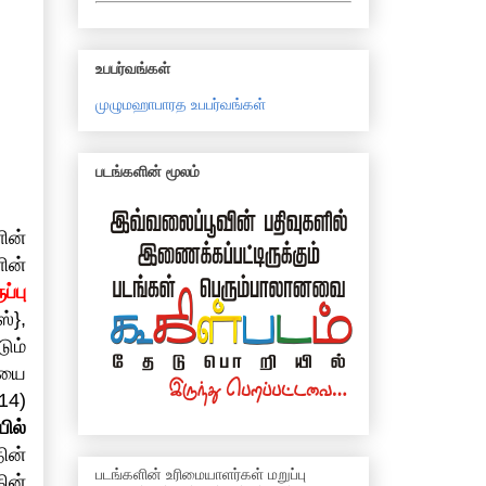
உபபர்வங்கள்
முழுமஹாபாரத உபபர்வங்கள்
படங்களின் மூலம்
ின்
ின்
்பு
ஸ்},
ும்
ியை
14)
ில்
ின்
படங்களின் உரிமையாளர்கள் மறுப்பு
ின்