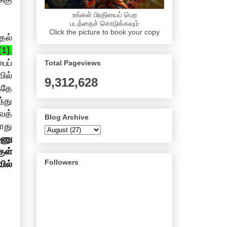
உங்கள் பிரதியைப் பெற
படத்தைச் சொடுக்கவும்
Click the picture to book your copy
தல்
[1]
.
ைப்
Total Pageviews
ில்
9,312,628
்தே
்து
ைத்
Blog Archive
ாது
்ணு
ுள்
Followers
ில்