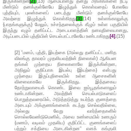
இருக்கின்றன
[2]
.
(13) ஆமையானது தனது அங்கங்களை நீட்டி
மீண்டும் தனக்குள்ளேயே இழுத்துக் கொள்வதைப் போலவே
புத்தியும், புலன்களைப் படைத்து மீண்டும் தனக்குள்ளேயே
அவற்றை இழுத்துக் கொள்கிறது
[3]
.
(14) உள்ளங்காலுக்கு
{பாதங்களுக்கு} மேலும், உச்சந்தலைக்குக் கீழும் உள்ள பகுதியில்
இருந்து எழும் தனிப்பட்ட அடையாளத்தின் நனவுநிலையானது,
அடிப்படையில் புத்தியின் செயல்பாட்டாலேயே உண்டாகிறது
[4]
.(15)
[2] "மனம், புத்தி, இயற்கை (அல்லது தனிப்பட்ட மனித
விலங்கு தாவரம் முதலியவற்றின் நிலைகள்) ஆகியன
தங்கள் முந்தைய நிலைகளாலே இருக்கின்றன,
அதிலும் குறிப்பாக இயல்பு {இயற்கை} என்பது
முந்தைய இருப்புநிலையில் உள்ள ஆசைகளின்
விளைவாகவே இருக்கிறது. இத்தகைய
தோற்றுவாயைக் கொண்ட இவை ஐம்பூதங்களாலும்
உண்டாகின்றன. அவற்றின் செயல்பாடுகளைப்
பொறுத்தவரையில், அடுத்தடுத்து உயர்ந்த குணத்தை
அடையும் அக்குணங்களைக் கடந்து செல்வதில்லை,
அல்லது வேறு வார்த்தைகளில்
சொல்லவேண்டுமெனில், அவை உண்மையில் உணரும்
(மணம், வடிவம் முதலிய) குறிப்பிட்ட குணங்களைப்
பற்றும் சக்தியை அடைகின்றன" எனக் கங்குலி