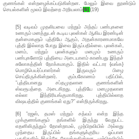
குணங்கள் என்றழைக்கப்படுகின்றன. மேலும் இவை தூண்டும்
செயல்களின் மூலம் இவற்றை அறியலாம்
[6]
.
(19)
[5] வடிவம் முதலியவை மற்றும் அந்தப் பண்புகளை
உணரும் மனத்துடன் கூடிய புலன்கள் ஆகிய இரண்டின்
தன்மைகளும் புத்தியே ஆகும், அதன்காரணமாகவே
புத்தி இல்லாத போது இவை இருப்பதில்லை. புலன்கள்,
மனம், மற்றும் புலன்களும் மனமும் உணரும்
பண்புகளோடு புத்தியை அடையாளம் காண்பது இந்தச்
சுலோகத்தின் நோக்கமாகும். இதில் வட்டார {வங்க}
மொழிபெயர்ப்பாளர்கள் இருவரும் பிழை
செய்திருக்கின்றனர். கும்பகோணம் பதிப்பில்,
"புத்தியானது சப்தமுதலான குணங்களின்
ஸ்வரூபத்தை அடைகிறது. புத்தியே மனமுதலான
எல்லா இந்திரியங்குமாகிறது. புத்தியில்லாத
விஷயத்தில் குணங்கள் ஏது?" என்றிருக்கிறது.
[6] "ரஜஸ், தமஸ் மற்றும் சத்வம் என்ற இந்த
முக்குணங்களும் தங்களில் இருந்து வேறுபட்ட
எதனிலிருந்தும் தோன்றாமல், முற்பிறவியில் அல்லது
முந்தைய இருப்பில் தங்களுக்குரிய ஒப்பான
பகுதிகளில் இருந்தே தோன்றுகின்றன. முற்பிறவியில்