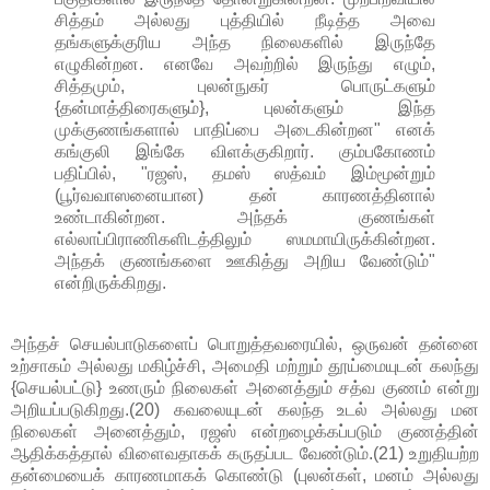
சித்தம் அல்லது புத்தியில் நீடித்த அவை
தங்களுக்குரிய அந்த நிலைகளில் இருந்தே
எழுகின்றன. எனவே அவற்றில் இருந்து எழும்,
சித்தமும், புலன்நுகர் பொருட்களும்
{தன்மாத்திரைகளும்}, புலன்களும் இந்த
முக்குணங்களால் பாதிப்பை அடைகின்றன" எனக்
கங்குலி இங்கே விளக்குகிறார். கும்பகோணம்
பதிப்பில், "ரஜஸ், தமஸ் ஸத்வம் இம்மூன்றும்
(பூர்வவாஸனையான) தன் காரணத்தினால்
உண்டாகின்றன. அந்தக் குணங்கள்
எல்லாப்பிராணிகளிடத்திலும் ஸமமாயிருக்கின்றன.
அந்தக் குணங்களை ஊகித்து அறிய வேண்டும்"
என்றிருக்கிறது.
அந்தச் செயல்பாடுகளைப் பொறுத்தவரையில், ஒருவன் தன்னை
உற்சாகம் அல்லது மகிழ்ச்சி, அமைதி மற்றும் தூய்மையுடன் கலந்து
{செயல்பட்டு} உணரும் நிலைகள் அனைத்தும் சத்வ குணம் என்று
அறியப்படுகிறது.(20) கவலையுடன் கலந்த உடல் அல்லது மன
நிலைகள் அனைத்தும், ரஜஸ் என்றழைக்கப்படும் குணத்தின்
ஆதிக்கத்தால் விளைவதாகக் கருதப்பட வேண்டும்.(21) உறுதியற்ற
தன்மையைக் காரணமாகக் கொண்டு (புலன்கள், மனம் அல்லது