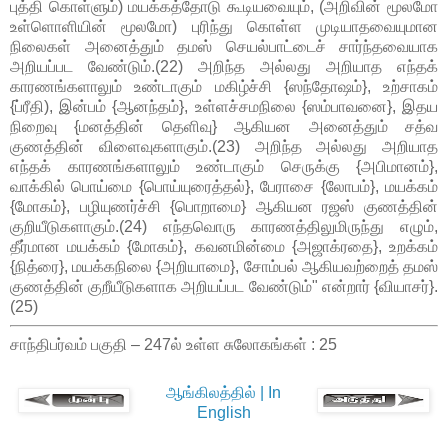
புத்தி கொள்ளும்) மயக்கத்தோடு கூடியவையும், (அறிவின் மூலமோ
உள்ளொளியின் மூலமோ) புரிந்து கொள்ள முடியாதவையுமான
நிலைகள் அனைத்தும் தமஸ் செயல்பாட்டைச் சார்ந்தவையாக
அறியப்பட வேண்டும்.(22) அறிந்த அல்லது அறியாத எந்தக்
காரணங்களாலும் உண்டாகும் மகிழ்ச்சி {ஸந்தோஷம்}, உற்சாகம்
{ப்ரீதி), இன்பம் {ஆனந்தம்}, உள்ளச்சமநிலை {ஸம்பாவனை}, இதய
நிறைவு {மனத்தின் தெளிவு} ஆகியன அனைத்தும் சத்வ
குணத்தின் விளைவுகளாகும்.(23) அறிந்த அல்லது அறியாத
எந்தக் காரணங்களாலும் உண்டாகும் செருக்கு {அபிமானம்},
வாக்கில் பொய்மை {பொய்யுரைத்தல்}, பேராசை {லோபம்}, மயக்கம்
{மோகம்}, பழியுணர்ச்சி {பொறாமை} ஆகியன ரஜஸ் குணத்தின்
குறியீடுகளாகும்.(24) எந்தவொரு காரணத்திலுமிருந்து எழும்,
தீர்மான மயக்கம் {மோகம்}, கவனமின்மை {அஜாக்ரதை}, உறக்கம்
{நித்ரை}, மயக்கநிலை {அறியாமை}, சோம்பல் ஆகியவற்றைத் தமஸ்
குணத்தின் குறீயீடுகளாக அறியப்பட வேண்டும்" என்றார் {வியாசர்}.
(25)
சாந்திபர்வம் பகுதி – 247ல் உள்ள சுலோகங்கள் : 25
ஆங்கிலத்தில் | In
English