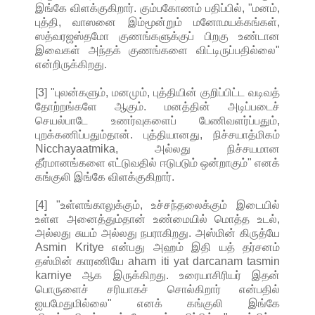
இங்கே விளக்குகிறார். கும்பகோணம் பதிப்பில், "மனம்,
புத்தி, வாஸனை இம்மூன்றும் மனோமயக்கங்கள்,
ஸத்வரஜஸ்தமோ குணங்களுக்குப் பிறகு உண்டான
இவைகள் அந்தக் குணங்களை விட்டிருப்பதில்லை"
என்றிருக்கிறது.
[3] "புலன்களும், மனமும், புத்தியின் குறிப்பிட்ட வடிவத்
தோற்றங்களே ஆகும். மனத்தின் அடிப்படைச்
செயல்பாடே உணர்வுகளைப் பேணிவளர்ப்பதும்,
புறக்கணிப்பதும்தான். புத்தியானது, நிச்சயாத்மிகம்
Nicchayaatmika, அல்லது நிச்சயமான
தீர்மானங்களை எட்டுவதில் ஈடுபடும் ஒன்றாகும்" எனக்
கங்குலி இங்கே விளக்குகிறார்.
[4] "உள்ளங்காலுக்கும், உச்சந்தலைக்கும் இடையில்
உள்ள அனைத்தும்தான் உண்மையில் மொத்த உடல்,
அல்லது சுயம் அல்லது நபராகிறது. அஸ்மின் கிருத்யே
Asmin Kritye என்பது அஹம் இதி யத் தர்சனம்
தஸ்மின் காரணியே aham iti yat darcanam tasmin
karniye ஆக இருக்கிறது. உரையாசிரியர் இதன்
பொருளைச் சரியாகச் சொல்கிறார் என்பதில்
ஐயமேதுமில்லை" எனக் கங்குலி இங்கே