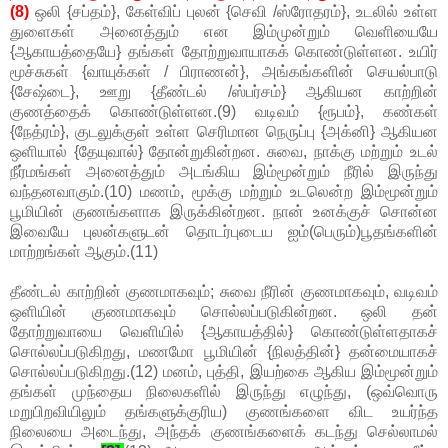
(8)
ஒலி {சப்தம்}, கேள்விப் புலன் {செவி /ஸ்ரோதரம்}, உடலில் உள்ள
துளைகள் அனைத்தும் என இம்முன்றும் வெளியையே
{ஆகாயத்தையே} தங்கள் தோற்றுவாயாகக் கொண்டுள்ளன. உயிர்
மூச்சுகள் {வாயுக்கள் / பிராணன்}, அங்கங்களின் செயல்பாடு
{சேஷ்டை}, ஊறு {தீண்டல் /ஸ்பர்சம்} ஆகியன காற்றின்
குணத்தைக் கொண்டுள்ளன.(9) வடிவம் {ரூபம்}, கண்கள்
{நேத்ரம்}, குடலுக்குள் உள்ள செரிமான நெருப்பு {அக்னி} ஆகியன
ஒளியால் {தேயுவால்} தோன்றுகின்றன. சுவை, நாக்கு மற்றும் உடல்
நீர்மங்கள் அனைத்தும் அடங்கிய இம்மூன்றும் நீரில் இருந்து
வந்தனவாகும்.(10) மணம், மூக்கு மற்றும் உடலென்ற இம்மூன்றும்
பூமியின் குணங்களாக இருக்கின்றன. நான் உனக்குச் சொன்ன
இவையே புலன்களுடன் தொடர்புடைய ஐம்(பெரும்)பூதங்களின்
மாற்றங்கள் ஆகும்.(11)
தீண்டல் காற்றின் குணமாகவும்; சுவை நீரின் குணமாகவும், வடிவம்
ஒளியின் குணமாகவும் சொல்லப்படுகின்றன. ஒலி தன்
தோற்றுவாயை வெளியில் {ஆகாயத்தில்} கொண்டுள்ளதாகச்
சொல்லப்படுகிறது, மணமோ பூமியின் {நிலத்தின்} தன்மையாகச்
சொல்லப்படுகிறது.(12) மனம், புத்தி, இயற்கை ஆகிய இம்மூன்றும்
தங்கள் முந்தைய நிலைகளில் இருந்து எழுந்து, (ஒவ்வொரு
மறுபிறவியிலும் தங்களுக்குரிய) குணங்களை விட உயர்ந்த
நிலையை அடைந்து, அந்தக் குணங்களைக் கடந்து செல்லாமல்