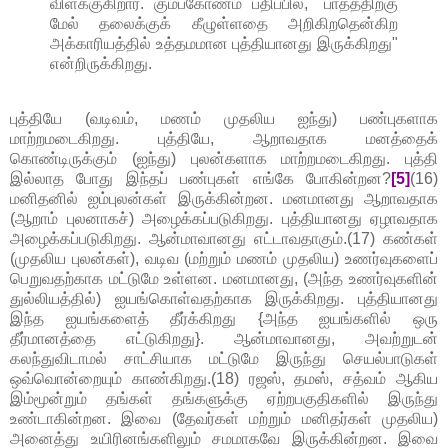
விளக்குகிறார். கும்பகோணம் பதிப்பில், "பாதத்திற்கு
மேல் தலைக்குக் கீழுள்ளதை அறிகிறதென்கிற
அக்காரியத்தில் உத்தமமான புத்தியானது இருக்கிறது"
என்றிருக்கிறது.
புத்தியே (வடிவம், மணம் முதலிய ஐந்து) பண்புகளாக
மாற்றமடைகிறது. புத்தியே, ஆறாவதாக மனத்தைக்
கொண்டிருக்கும் (ஐந்து) புலன்களாக மாற்றமடைகிறது. புத்தி
இல்லாத போது இந்தப் பண்புகள் எங்கே போகின்றன?
[5]
(16)
மனிதனில் ஐம்புலன்கள் இருக்கின்றன. மனமானது ஆறாவதாக
(ஆறாம் புலனாகச்) அழைக்கப்படுகிறது. புத்தியானது ஏழாவதாக
அழைக்கப்படுகிறது. ஆன்மாவானது எட்டாவதாகும்.(17) கண்கள்
(முதலிய புலன்கள்), வடிவ (மற்றும் மணம் முதலிய) உணர்வுகளைப்
பெறுவதற்காக மட்டுமே உள்ளன. மனமானது, (அந்த உணர்வுகளின்
துல்லியத்தில்) ஐயங்கொள்வதற்காக இருக்கிறது. புத்தியானது
இந்த ஐயங்களைத் தீர்க்கிறது {அந்த ஐயங்களில் ஒரு
தீர்மானத்தை எட்டுகிறது}. ஆன்மாவானது, அவற்றுடன்
கலந்துவிடாமல் சாட்சியாக மட்டுமே இருந்து செயல்பாடுகள்
ஒவ்வொன்றையும் காண்கிறது.(18) ரஜஸ், தமஸ், சத்வம் ஆகிய
இம்மூன்றும் தங்கள் தங்களுக்கு ஏற்றபகுதிகளில் இருந்து
உண்டாகின்றன. இவை (தேவர்கள் மற்றும் மனிதர்கள் முதலிய)
அனைத்து உயிரினங்களிலும் சமமாகவே இருக்கின்றன. இவை