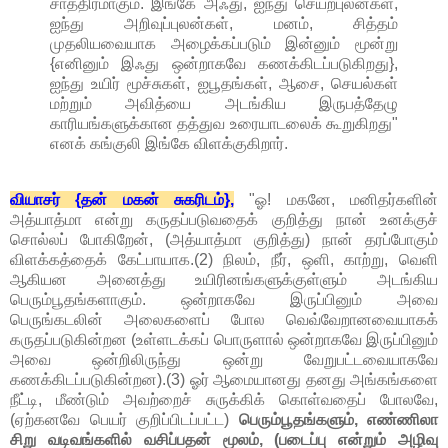
சாத்திரமாகும். இங்கே அஃது, ஐந்து செயற்புலன்கள்,
ஐந்து அறிவுப்புலன்கள், மனம், சித்தம்
முதலியவையாக அழைக்கப்படும் இன்னும் மூன்று
{எனினும் இஃது ஒன்றாகவே கணக்கிடப்படுகிறது},
ஐந்து உயிர் மூச்சுகள், ஐபூதங்கள், ஆசை, செயல்கள்
மற்றும் அவித்யை அடங்கிய இருபத்தேழு
காரியங்களுக்கான தத்துவ உரையாடலைக் கூறுகிறது"
எனக் கங்குலி இங்கே விளக்குகிறார்.
வியாசர் {தன் மகன் சுகரிடம்},
"ஓ! மகனே, மனிதர்களின்
அத்யாத்மா என்று கருதப்படுவதைக் குறித்து நான் உனக்குச்
சொல்லப் போகிறேன், (அத்யாத்மா குறித்து) நான் தரப்போகும்
விளக்கத்தைக் கேட்பாயாக.(2) நிலம், நீர், ஒளி, காற்று, வெளி
ஆகியன அனைத்து உயிரினங்களுக்குள்ளும் அடங்கிய
பெரும்பூதங்களாகும். ஒன்றாகவே இருப்பினும் அவை
பெருங்கடலின் அலைகளைப் போல வெவ்வேறானவையாகக்
கருதப்படுகின்றன (உள்ளடக்கப் பொருளால் ஒன்றாகவே இருப்பினும்
அவை ஒன்றிலிருந்து ஒன்று வேறுபட்டவையாகவே
கணக்கிடப்படுகின்றன).(3) ஓர் ஆமையானது தனது அங்கங்களை
நீட்டி, மீண்டும் அவற்றைச் சுருக்கிக் கொள்வதைப் போலவே,
(ஏற்கனவே பெயர் குறிப்பிடப்பட்ட)
பெரும்பூதங்களும், எண்ணிலா
சிறு வடிவங்களில் வசிப்பதன் மூலம், (படைப்பு என்றும் அழிவு