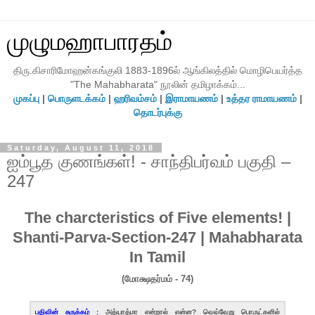
முழுமஹாபாரதம்
திரு.கிசாரிமோஹன்கங்குலி 1883-1896ல் ஆங்கிலத்தில் மொழிபெயர்த்த
"The Mahabharata" நூலின் தமிழாக்கம்...
முகப்பு
|
பொருளடக்கம்
|
ஹரிவம்சம்
|
இராமாயணம்
|
உத்தர ராமாயணம்
|
தொடர்புக்கு
Saturday, August 11, 2018
ஐம்பூத குணங்கள்! - சாந்திபர்வம் பகுதி –
247
The charcteristics of Five elements! |
Shanti-Parva-Section-247 | Mahabharata
In Tamil
(மோக்ஷதர்மம் - 74)
பதிவின் சுருக்கம் :
அத்யாத்மா என்றால் என்ன? வெவ்வேறு பொருட்களில்