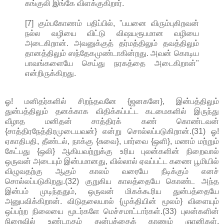
கங்குலி இங்கே விளக்குகிறார்.
[7] கும்பகோணம் பதிப்பில், "பயனை விரும்புகிறவன்
நல்ல வழியை விட்டு விஷயரூபமான வழியை
அடைகிறான். அவனுக்குத் தர்மத்திலும் தவத்திலும்
தானத்திலும் ஸந்தேகமுண்டாகின்றது. அவன் கொடிய
பாவங்களையே செய்து நரகத்தை அடைகிறான்"
என்றிருக்கிறது.
ஓ! மனிதர்களில் சிறந்தவனே {ஜனகனே}, இன்பத்திலும்
துன்பத்திலும் தனக்காக விதிக்கப்பட்ட கடமைகளில் இருந்து
வீழாத மனிதன் சாத்திரக் கண் கொண்டவன்
{சாத்திரநேத்திரமுடையவன்} என்று சொல்லப்படுகிறான்.(31) ஓ!
ஏகாதிபதி, தீண்டல், நாக்கு {சுவை}, பார்வை {ஒளி}, மணம் மற்றும்
கேட்பது {ஒலி} ஆகியவற்றுக்கு உரிய புலன்களின் நிறைவால்
ஒருவன் அடையும் இன்பமானது, வில்லால் ஏவப்பட்ட கணை பூமியில்
விழுவதற்கு ஆகும் காலம் வரையே நீடிக்கும் எனச்
சொல்லப்படுகிறது.(32) குறுகிய காலத்தையே கொண்ட அந்த
இன்பம் முடிந்ததும், ஒருவன் மிகக்கூரிய துன்பத்தையே
அனுபவிக்கிறான். விடுதலையால் {முக்தியின் மூலம்} விளையும்
ஒப்பற்ற நிலையை மூடர்களே மெச்சமாட்டார்கள்.(33) புலன்களின்
நிறைவில் உண்டாகும் துன்பத்தைக் காணும் ஞானிகள்,