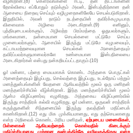
வீழ்கிறான்.(8) கௌரவங்களை ஈட்டி, தன் திட்டங்களின்
தோல்வியை எப்போதும் தடுக்கும் அவன், இன்பத்திற்கான தன்
ஆசையை நிறைவு செய்யும் வழிமுறைகளிலேயே செயல்படுகிறான்.
இறுதியில், அவன் நாடும் நடத்தையின் தவிர்க்கமுடியாத
விளைவாக அழிவை அடைகிறான்.(9) எனினும்,
புத்தியுடையவர்களும், அழிவற்ற பிரம்மத்தை ஓதுபவர்களும்,
மங்கலமான, நன்மையான செயல்களை மட்டுமே செய்ய
முனைபவர்களும், ஆசையில் இருந்து மட்டுமே எழுபவையும்,
கட்டாயமற்றவையுமான செயல்கள் அனைத்தையும்
தவிர்ப்பவர்களுமானவர்களே உண்மையான இன்பநிலையை
அடைகிறார்கள் என்பது நன்கறியப்பட்டதாகும்.(10)
ஓ! மன்னா, பற்றை மையமாகக் கொண்ட அத்தகை பொருட்கள்
அனைத்தையும் இழப்பது, செல்வத்தை இழப்பது, உடல்நோய் மற்றும்
மனத்துன்பங்களின் வேதனை ஆகியவற்றில் மூலம் ஒரு மனிதன்
மனத்தளர்ச்சியில் வீழ்க்கிறான். இந்த மனத்தளர்ச்சியின் மூலம்
ஆன்ம விழிப்புணர்வு எழுகிறது. அத்தகைய விழிப்புணர்வில்
இருந்து சாத்திரக் கல்வி எழுகிறது. ஓ! மன்னா, ஒருவன் சாத்திரக்
கருத்துகளின் சிந்தனையில் இருந்து தவத்தின் மதிப்பைக்
காண்கிறான்.(12) எது மிக முக்கியமானது, எது தற்செயலானது
என்ற அறிவைக் கொண்ட அரிய மனிதன்,
ஏற்புடைய மனைவிகள்,
பிள்ளைகள் ஆகியவற்றைக் கொள்வதில் கிடைக்கும்
மகிழ்ச்சியானது முற்றான துன்பத்திற்கே வழிவகுக்கிறது என்ற