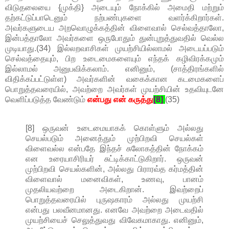
விடுதலையை {முக்தி} அடையும் நோக்கில் அமைதி மற்றும்
தற்கட்டுப்பாடெனும் நற்பண்புகளை வளர்க்கிறார்கள்.
அவர்களுடைய அறவொழுக்கத்தின் விளைவால் செல்வத்தாலோ,
இன்பத்தாலோ அவர்களை ஒருபோதும் துன்புறுத்துவதில் வெல்ல
முடியாது.(34) இல்லறவாசிகள் முயற்சியில்லாமல் அடையப்படும்
செல்வத்தையும், பிற உடைமைகளையும் எந்தக் கழிவிரக்கமும்
இல்லாமல் அனுபவிக்கலாம். எனினும், (சாத்திரங்களில்
விதிக்கப்பட்டுள்ள) அவர்களின் வகைக்கான கடமைகளைப்
பொறுத்தவரையில், அவற்றை அவர்கள் முயற்சியின் உதவியுடனே
வெளிப்படுத்த வேண்டும்
என்பது என் கருத்து
[8]
.
(35)
[8] ஒருவன் உடைமையாகக் கொள்ளும் அல்லது
செயல்படும் அனைத்தும் முற்பிறவி செயல்கள்
விளைவல்ல என்பதே இந்தச் சுலோகத்தின் நோக்கம்
என உரையாசிரியர் சுட்டிக்காட்டுகிறார். ஒருவன்
முற்பிறவி செயல்களின், அல்லது பிராரவ்த கர்மத்தின்
விளைவால் மனைவிகள், உணவு, பானம்
முதலியவற்றை அடைகிறான். இவற்றைப்
பொறுத்தவரையில் புருஷகாரம் அல்லது முயற்சி
என்பது பலவீனமானது. எனவே அவற்றை அடைவதில்
முயற்சியைச் செலுத்துவது விவேகமாகாது. எனினும்,