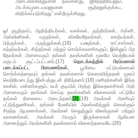
அடைவிக்கிறதுமான தவமானது, ஜிதேந்திரியனும்,
அடக்கமுடையவனுமான சூத்ரனுக்குக்கூட
விதிக்கப்படுகிறது" என்றிருக்கிறது.
ஓ! குழந்தாய், ஆதித்தியர்கள், வசுக்கள், ருத்திரர்கள், அக்னி,
அஸ்வினிகள், மருதர்கள், விசுவேதேவர்கள், ஸாத்யர்கள்,
பித்ருக்கள், மருத்துக்கள்,(16) யக்ஷர்கள், ராட்சசர்கள்,
கந்தர்வர்கள், சித்தர்கள் மற்றும் சொர்க்கவாசிகளும், இன்னும் பிற
தேவர்கள் அனைவரும் தங்கள் தவங்களின் மூலமே வெற்றியால்
மகுடம் சூட்டப்பட்டனர்.(17)
தொடக்கத்தில் பிரம்மனால்
படைக்கப்பட்ட பிராமணர்கள்,
பூமியை மட்டுமல்லாமல்
சொர்க்கத்தையும் தங்கள் தவங்களால் கௌரவித்ததன் மூலம்
வெற்றியடைந்து இன்பத்துடன் திரிந்தனர்.(18) மனிதர்களின் இந்த
உலகில், மன்னர்களும், உயர் குடியில் பிறந்த இல்லறவாசிகள் பிறர்
அனைவரும் தாங்கள் செய்த தவங்களின் விளைவால் மட்டுமே
தங்கள் நிலையை அடைந்தனர்
[3]
.
(19) அவர்கள் அணியும்
பட்டுத்துணிகள், தங்கள் மேனியில் அலங்கரித்துக் கொள்ளும்
சிறந்த ஆபரணங்கள், அவர்கள் செலுத்தும் விலங்குகள் மற்றும்
வாகனங்கள், அவர்கள் அமரும் இருக்கைகள் ஆகியன
அனைத்தும் அவர்களின் தவங்களால் விளைந்தவையே.(20)