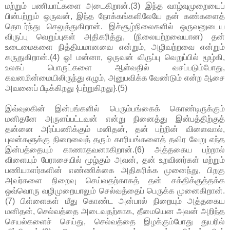
மற்றும் பணியாட்களை அடைகிறான்.(3) இந்த வாழ்வுமுறையைப்
பின்பற்றும் ஒருவன், இந்த நோக்கங்களிலேயே தன் கண்களைத்
தொடர்ந்து செலுத்துகிறான். இச்சூழ்நிலைகளில் ஒருவனுடைய
விருப்பு வெறுப்புகள் அதிகரித்து, (நிலையற்றவையான) தன்
உடைமைகளை நித்தியமானவை என்றும், அழிவற்றவை என்றும்
கருதுகிறான்.(4) ஓ! மன்னா, ஒருவன் விருப்பு வெறுப்பில் மூழ்கி,
உலகப் பொருட்களை ஆள்வதில் வசப்படும்போது,
கவனமின்மையிலிருந்து எழும், அனுபவிக்க வேண்டும் என்ற ஆசை
அவனைப் பீடிக்கிறது {பற்றுகிறது}.(5)
இவ்வுலகின் இன்பங்களில் பெரும்பங்கைக் கொண்டிருக்கும்
மனிதனே அருளப்பட்டவன் என்று நினைத்து இன்பத்திற்குத்
தன்னை அர்ப்பணிக்கும் மனிதன், தன் பற்றின் விளைவால்,
புலன்களுக்கு நிறைவைத் தரும் காரியங்களைத் தவிர வேறு எந்த
இன்பத்தையும் காணாதவனாகிறான்.(6) அத்தகைய பற்றால்
விளையும் பேராசையில் மூழ்கும் அவன், தன் உறவினர்கள் மற்றும்
பணியாளர்களின் எண்ணிக்கை அதிகரிக்க முனைந்து, பிறகு
அவர்களை நிறைவு செய்வதற்காகத் தன் சக்திக்குத்தக்க
ஒவ்வொரு வழிமுறையாலும் செல்வத்தைப் பெருக்க முனைகிறான்.
(7) பிள்ளைகள் மீது கொண்ட அன்பால் நிறையும் அத்தகைய
மனிதன், செல்வத்தை அடைவதற்காக, தீமையென அவன் அறிந்த
செயல்களைச் செய்து, செல்வத்தை இழக்கும்போது துயரில்