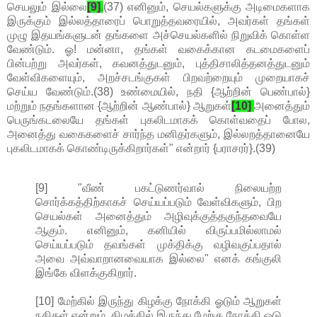
செயலும் இல்லை
[9]
.
(37) எனினும், செயல்களுக்கு அடிமைகளாக
இருக்கும் இல்லத்தாரைப் பொறுத்தவரையில், அவர்கள் தங்கள்
முழு இதயங்களுடன் தங்களை அச்செயல்களில் நிறுவிக் கொள்ள
வேண்டும். ஓ! மன்னா, தங்கள் வகைக்கான கடமைகளைப்
பின்பற்று அவர்கள், கவனத்துடனும், புத்திசாலித்தனத்துடனும்
வேள்விகளையும், அறச்சடங்குகள் பிறவற்றையும் முறையாகச்
செய்ய வேண்டும்.(38) உண்மையில், நதி {ஆற்றின் பெண்பால்}
மற்றும் நதங்களான {ஆற்றின் ஆண்பால்} ஆறுகள்
[10]
அனைத்தும்
பெருங்கடலையே தங்கள் புகலிடமாகக் கொள்வதைப் போல,
அனைத்து வகைகளைச் சார்ந்த மனிதர்களும், இல்லறத்தானையே
புகலிடமாகக் கொண்டிருக்கிறார்கள்" என்றார் {பராசரர்}.(39)
[9] "வீண் பகட்டுணர்வால் நிலையற்ற
சொர்க்கத்திற்காகச் செய்யப்படும் வேள்விகளும், பிற
செயல்கள் அனைத்தும் அழிவுக்குத்தகுந்தவையே
ஆகும். எனினும், கனியில் விருப்பமில்லாமல்
செய்யப்படும் தவங்கள் முக்திக்கு வழிவகுப்பதால்
அவை அவ்வாறானவையாக இல்லை" எனக் கங்குலி
இங்கே விளக்குகிறார்.
[10] மேற்கில் இருந்து கிழக்கு நோக்கி ஓடும் ஆறுகள்
நதிகள் என்றும், கிழக்கில் இருந்து மேற்கு நோக்கி ஓடு