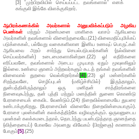
[3] "முற்பிறவியில் செய்யப்பட்ட தவங்களால்" எனக்
கங்குலி இங்கே விளக்குகிறார்.
ஆயிரக்கணக்கில் அவர்களால் அனுபவிக்கப்படும் அழகிய
பெண்கள்
மற்றும் அரண்மனை மாளிகை வாசம் ஆகியவை
அவர்களின் தவங்களால் விளைந்தவையே.(21) விலைமதிப்புமிக்கப்
படுக்கைகள், பல்வேறு வகைகளிலான இனிய உணவுப் பொருட்கள்
ஆகியவை அறம் சார்ந்து செயல்படுபவர்களின் {நல்வினை
செய்பவர்களின்} உடைமைகளாகின்றன.(22) ஓ! எதிரிகளை
எரிப்பவனே, தவங்களால் அடைய முடியாத ஏதும் மூவுலகிலும்
இல்லை. உண்மை ஞானம் அற்றவர்களும் கூடத் தங்கள் தவங்களின்
விளைவால் துறவை வெல்கிறார்கள்
[4]
.
(23) ஓ! மன்னர்களில்
சிறந்தவனே, செழிப்புடன் {மகிழ்ச்சியில்} இருந்தாலும்,
துன்பத்திலிருந்தாலும் ஒரு மனிதன் சாத்திரங்களை
நினைவுகூர்ந்து, தன் புத்தி மற்றும் மனத்தின் துணை கொண்டு
பேராசையைக் கைவிட வேண்டும்.(24) நிறைவில்லாமையே துயரை
உண்டாக்குகிறது. (பேராசையின் விளைவே நிறைவின்மையாகும்).
பேராசை புலன்களின் கலக்கத்திற்கே வழிவகுக்கும். ஒருவனுடைய
புலன்கள் கலக்கமடைந்தால், தொடர்ந்து பயன்படுத்தாத ஞானத்தை
{வித்தையைப்} போலவே அவனது விவேகம் {பிரஜ்ஞை} காணாமல்
போகும்
[5]
.(25)