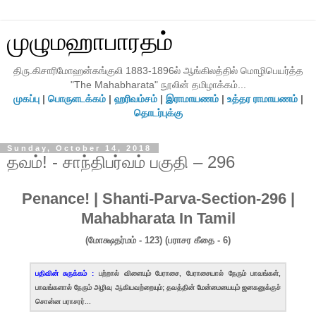
முழுமஹாபாரதம்
திரு.கிசாரிமோஹன்கங்குலி 1883-1896ல் ஆங்கிலத்தில் மொழிபெயர்த்த
"The Mahabharata" நூலின் தமிழாக்கம்...
முகப்பு
|
பொருளடக்கம்
|
ஹரிவம்சம்
|
இராமாயணம்
|
உத்தர ராமாயணம்
|
தொடர்புக்கு
Sunday, October 14, 2018
தவம்! - சாந்திபர்வம் பகுதி – 296
Penance! | Shanti-Parva-Section-296 |
Mahabharata In Tamil
(மோக்ஷதர்மம் - 123) (பராசர கீதை - 6)
பதிவின் சுருக்கம் :
பற்றால் விளையும் பேராசை, பேராசையால் நேரும் பாவங்கள்,
பாவங்களால் நேரும் அழிவு ஆகியவற்றையும்; தவத்தின் மேன்மையையும் ஜனகனுக்குச்
சொன்ன பராசரர்...