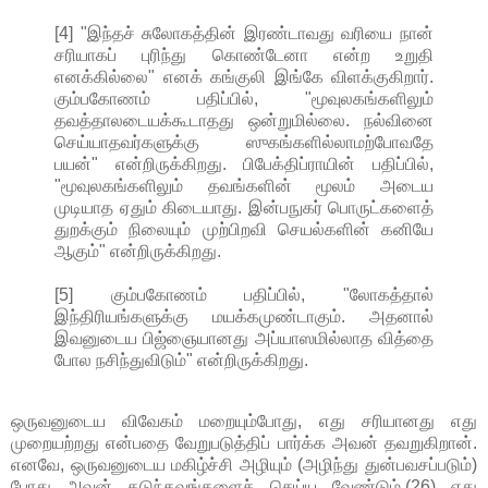
[4] "இந்தச் சுலோகத்தின் இரண்டாவது வரியை நான்
சரியாகப் புரிந்து கொண்டேனா என்ற உறுதி
எனக்கில்லை" எனக் கங்குலி இங்கே விளக்குகிறார்.
கும்பகோணம் பதிப்பில், "மூவுலகங்களிலும்
தவத்தாலடையக்கூடாதது ஒன்றுமில்லை. நல்வினை
செய்யாதவர்களுக்கு ஸுகங்களில்லாமற்போவதே
பயன்" என்றிருக்கிறது. பிபேக்திப்ராயின் பதிப்பில்,
"மூவுலகங்களிலும் தவங்களின் மூலம் அடைய
முடியாத ஏதும் கிடையாது. இன்பநுகர் பொருட்களைத்
துறக்கும் நிலையும் முற்பிறவி செயல்களின் கனியே
ஆகும்" என்றிருக்கிறது.
[5] கும்பகோணம் பதிப்பில், "லோகத்தால்
இந்திரியங்களுக்கு மயக்கமுண்டாகும். அதனால்
இவனுடைய பிஜ்ஞையானது அப்யாஸமில்லாத வித்தை
போல நசிந்துவிடும்" என்றிருக்கிறது.
ஒருவனுடைய விவேகம் மறையும்போது, எது சரியானது எது
முறையற்றது என்பதை வேறுபடுத்திப் பார்க்க அவன் தவறுகிறான்.
எனவே, ஒருவனுடைய மகிழ்ச்சி அழியும் (அழிந்து துன்பவசப்படும்)
போது அவன் கடுந்தவங்களைச் செய்ய வேண்டும்.(26) எது