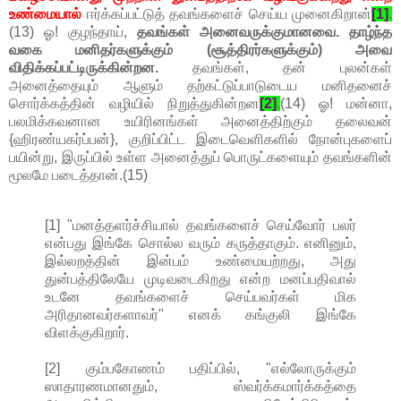
உண்மையால்
ஈர்க்கப்பட்டுத் தவங்களைச் செய்ய முனைகிறான்
[1]
.
(13) ஓ! குழந்தாய்,
தவங்கள் அனைவருக்குமானவை. தாழ்ந்த
வகை மனிதர்களுக்கும் (சூத்திரர்களுக்கும்) அவை
விதிக்கப்பட்டிருக்கின்றன.
தவங்கள், தன் புலன்கள்
அனைத்தையும் ஆளும் தற்கட்டுப்பாடுடைய மனிதனைச்
சொர்க்கத்தின் வழியில் நிறுத்துகின்றன
[2]
.
(14) ஓ! மன்னா,
பலமிக்கவனான உயிரினங்கள் அனைத்திற்கும் தலைவன்
{ஹிரண்யகர்ப்பன்}, குறிப்பிட்ட இடைவெளிகளில் நோன்புகளைப்
பயின்று, இருப்பில் உள்ள அனைத்துப் பொருட்களையும் தவங்களின்
மூலமே படைத்தான்.(15)
[1] "மனத்தளர்ச்சியால் தவங்களைச் செய்வோர் பலர்
என்பது இங்கே சொல்ல வரும் கருத்தாகும். எனினும்,
இல்லறத்தின் இன்பம் உண்மையற்றது, அது
துன்பத்திலேயே முடிவடைகிறது என்ற மனப்பதிவால்
உடனே தவங்களைச் செய்பவர்கள் மிக
அரிதானவர்களாவர்" எனக் கங்குலி இங்கே
விளக்குகிறார்.
[2] கும்பகோணம் பதிப்பில், "எல்லோருக்கும்
ஸாதாரணமானதும், ஸ்வர்க்கமார்க்கத்தை