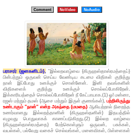
Comment
NoVideo
NoAudio
பராசரர் {ஜனகனிடம்},
"இல்லறவாழ்வை {கிருஹஸ்தாஸ்ரமத்தைப்}
பின்பற்றும் ஒருவன் செய்ய வேண்டிய கடமை விதிகள் குறித்து
நான் இப்போது உனக்குச் சொன்னேன். இனி தவங்களின்
விதிகளைக் குறித்து உனக்குச் சொல்லப்போகிறேன்.
இக்காரியத்தைச் சொல்லப்போகிறேன் நீ கேட்பாயாக.(1) ஓ! மன்னா,
ரஜஸ் மற்றும் தமஸ் {ஆசை மற்றும் இருள் குணங்கள்},
பற்றிலிருந்து
உண்டாகும் "நான்" என்ற அகந்தை {மமதை}
ஆகியற்றால் நிறைந்த
உணர்வானது இல்லறத்தானின் {கிருஹஸ்தனின்} இதயத்தில்
எழுவது பொதுவாகக் காணப்படுகிறது.(2) இல்லற வாழ்வை
{கிருஹஸ்தாஸ்ரமத்தை} மேற்கொள்ளும் ஒருவன், பசுக்கள்,
வயல்கள், பல்வேறு வகைச் செல்வங்கள், மனைவிகள், பிள்ளைகள்