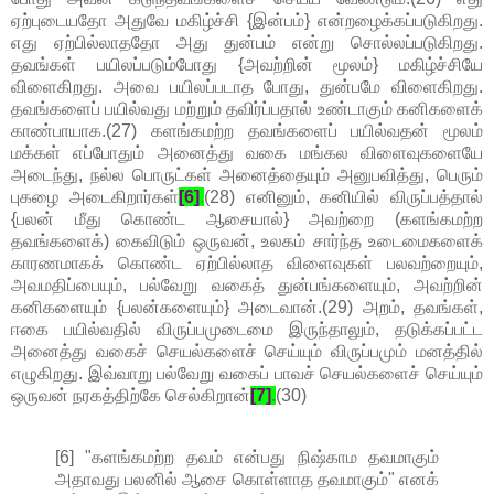
ஏற்புடையதோ அதுவே மகிழ்ச்சி {இன்பம்} என்றழைக்கப்படுகிறது.
எது ஏற்பில்லாததோ அது துன்பம் என்று சொல்லப்படுகிறது.
தவங்கள் பயிலப்படும்போது {அவற்றின் மூலம்} மகிழ்ச்சியே
விளைகிறது. அவை பயிலப்படாத போது, துன்பமே விளைகிறது.
தவங்களைப் பயில்வது மற்றும் தவிர்ப்பதால் உண்டாகும் கனிகளைக்
காண்பாயாக.(27) களங்கமற்ற தவங்களைப் பயில்வதன் மூலம்
மக்கள் எப்போதும் அனைத்து வகை மங்கல விளைவுகளையே
அடைந்து, நல்ல பொருட்கள் அனைத்தையும் அனுபவித்து, பெரும்
புகழை அடைகிறார்கள்
[6]
.
(28) எனினும், கனியில் விருப்பத்தால்
{பலன் மீது கொண்ட ஆசையால்} அவற்றை (களங்கமற்ற
தவங்களைக்) கைவிடும் ஒருவன், உலகம் சார்ந்த உடைமைகளைக்
காரணமாகக் கொண்ட ஏற்பில்லாத விளைவுகள் பலவற்றையும்,
அவமதிப்பையும், பல்வேறு வகைத் துன்பங்களையும், அவற்றின்
கனிகளையும் {பலன்களையும்} அடைவான்.(29) அறம், தவங்கள்,
ஈகை பயில்வதில் விருப்பமுடைமை இருந்தாலும், தடுக்கப்பட்ட
அனைத்து வகைச் செயல்களைச் செய்யும் விருப்பமும் மனத்தில்
எழுகிறது. இவ்வாறு பல்வேறு வகைப் பாவச் செயல்களைச் செய்யும்
ஒருவன் நரகத்திற்கே செல்கிறான்
[7]
.
(30)
[6] "களங்கமற்ற தவம் என்பது நிஷ்காம தவமாகும்
அதாவது பலனில் ஆசை கொள்ளாத தவமாகும்" எனக்