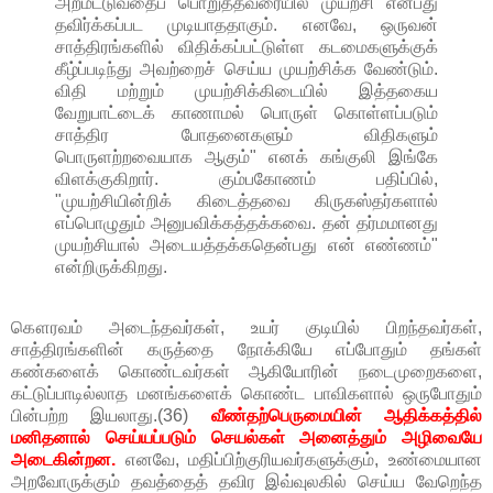
அறமீட்டுவதைப் பொறுத்தவரையில் முயற்சி என்பது
தவிர்க்கப்பட முடியாததாகும். எனவே, ஒருவன்
சாத்திரங்களில் விதிக்கப்பட்டுள்ள கடமைகளுக்குக்
கீழ்ப்படிந்து அவற்றைச் செய்ய முயற்சிக்க வேண்டும்.
விதி மற்றும் முயற்சிக்கிடையில் இத்தகைய
வேறுபாட்டைக் காணாமல் பொருள் கொள்ளப்படும்
சாத்திர போதனைகளும் விதிகளும்
பொருளற்றவையாக ஆகும்" எனக் கங்குலி இங்கே
விளக்குகிறார். கும்பகோணம் பதிப்பில்,
"முயற்சியின்றிக் கிடைத்தவை கிருகஸ்தர்களால்
எப்பொழுதும் அனுபவிக்கத்தக்கவை. தன் தர்மமானது
முயற்சியால் அடையத்தக்கதென்பது என் எண்ணம்"
என்றிருக்கிறது.
கௌரவம் அடைந்தவர்கள், உயர் குடியில் பிறந்தவர்கள்,
சாத்திரங்களின் கருத்தை நோக்கியே எப்போதும் தங்கள்
கண்களைக் கொண்டவர்கள் ஆகியோரின் நடைமுறைகளை,
கட்டுப்பாடில்லாத மனங்களைக் கொண்ட பாவிகளால் ஒருபோதும்
பின்பற்ற இயலாது.(36)
வீண்தற்பெருமையின் ஆதிக்கத்தில்
மனிதனால் செய்யப்படும் செயல்கள் அனைத்தும் அழிவையே
அடைகின்றன.
எனவே, மதிப்பிற்குரியவர்களுக்கும், உண்மையான
அறவோருக்கும் தவத்தைத் தவிர இவ்வுலகில் செய்ய வேறெந்த