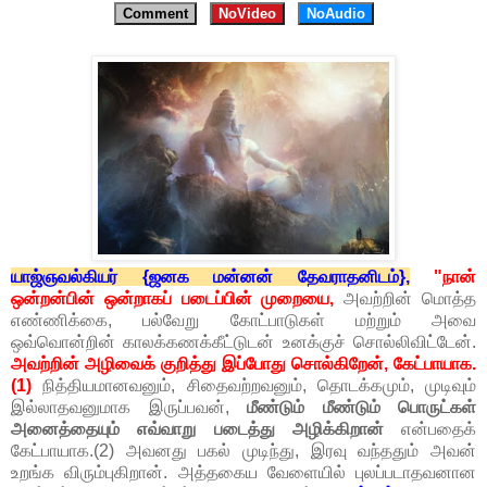
Comment
NoVideo
NoAudio
யாஜ்ஞவல்கியர் {ஜனக மன்னன் தேவராதனிடம்},
"நான்
ஒன்றன்பின் ஒன்றாகப் படைப்பின் முறையை,
அவற்றின் மொத்த
எண்ணிக்கை, பல்வேறு கோட்பாடுகள் மற்றும் அவை
ஒவ்வொன்றின் காலக்கணக்கீட்டுடன் உனக்குச் சொல்லிவிட்டேன்.
அவற்றின் அழிவைக் குறித்து இப்போது சொல்கிறேன், கேட்பாயாக.
(1)
நித்தியமானவனும், சிதைவற்றவனும், தொடக்கமும், முடிவும்
இல்லாதவனுமாக இருப்பவன்,
மீண்டும் மீண்டும் பொருட்கள்
அனைத்தையும் எவ்வாறு படைத்து அழிக்கிறான்
என்பதைக்
கேட்பாயாக.(2) அவனது பகல் முடிந்து, இரவு வந்ததும் அவன்
உறங்க விரும்புகிறான். அத்தகைய வேளையில் புலப்படாதவனான