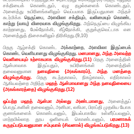
சக்தியைக் கொண்டதும், ஏழு தழல்களைக் கொண்டதும்,
அனைத்து உயிரினங்களிலும் வெப்பமாக இருப்பதுமான அந்தச்
சுடர்மிக்க
நெருப்பை, அளவிலா சக்தியும், வலிமையும் கொண்ட
காற்று {வாயு} விரைவாக விழுங்குகிறது.
அந்நெருப்பை விழுங்கிய
காற்றானது, மேல்நோக்கி, கீழ்நோக்கி, குறுக்குவெட்டாக என
அனைத்துத் திசைகளிலும் திரிகிறது.(9,10)
பிறகு ஆழ்சக்தி கொண்ட
அக்காற்றை, அளவிலா இருப்பைக்
கொண்ட வெளியானது விழுங்குகிறது.
மனமானது, அந்த அளவற்ற
வெளியையும் உற்சாகமாக விழுங்குகிறது.(11)
பிறகு அனைத்தின்
ஆன்மாவாக இருப்பதும், உயிரினங்கள் அனைத்தின்
தலைவனுமான
நனவுநிலை {அகங்காரம்}, அந்த மனத்தை
விழுங்குகிறது.
பிறகு கடந்தகாலம், நிகழ்காலம், எதிர்காலம்
ஆகியவற்றை அறிந்த
மஹத் ஆன்மாவானது அந்த நனவுநிலையை
{அகங்காரத்தை} விழுங்குகிறது.(12)
ஒப்பற்ற மஹத் ஆன்மா அல்லது அண்டமானது,
அனைத்துப்
பொருட்களின் தலைவனும், அனிமா, லகிமா, பிராப்தி முதலிய யோக
குணங்களைக் கொண்டவனும், இயல்பாகவே உள்ளீர்ப்பவனும்,
மாற்றமில்லாத தூய ஒளியைக் கொண்டவனும்,
பரமனாகக்
கருதப்படுபவனுமான சம்புவால் {சிவனால்} விழுங்கப்படுகிறது.(13)