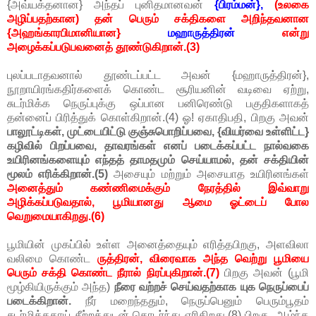
{அவ்யக்தனான} அந்தப் புனிதமானவன்
{பிரம்மன்},
(உலகை
அழிப்பதற்கான) தன் பெரும் சக்திகளை அறிந்தவனான
{அஹங்காரபிமானியான}
மஹாருத்திரன்
என்று
அழைக்கப்படுபவனைத் தூண்டுகிறான்.(3)
புலப்படாதவனால் தூண்டப்பட்ட அவன் {மஹாருத்திரன்},
நூறாயிரங்கதிர்களைக் கொண்ட சூரியனின் வடிவை ஏற்று,
சுடர்மிக்க நெருப்புக்கு ஒப்பான பனிரெண்டு பகுதிகளாகத்
தன்னைப் பிரித்துக் கொள்கிறான்.(4) ஓ! ஏகாதிபதி, பிறகு அவன்
பாலூட்டிகள், முட்டையிட்டு குஞ்சுபொறிப்பவை, {வியர்வை உள்ளிட்ட}
கழிவில் பிறப்பவை, தாவரங்கள் எனப் படைக்கப்பட்ட நால்வகை
உயிரினங்களையும் எந்தத் தாமதமும் செய்யாமல், தன் சக்தியின்
மூலம் எரிக்கிறான்.(5)
அசையும் மற்றும் அசையாத உயிரினங்கள்
அனைத்தும் கண்ணிமைக்கும் நேரத்தில் இவ்வாறு
அழிக்கப்படுவதால், பூமியானது ஆமை ஓட்டைப் போல
வெறுமையாகிறது.(6)
பூமியின் முகப்பில் உள்ள அனைத்தையும் எரித்தபிறகு, அளவிலா
வலிமை கொண்ட
ருத்திரன், விரைவாக அந்த வெற்று பூமியை
பெரும் சக்தி கொண்ட நீரால் நிரப்புகிறான்.(7)
பிறகு அவன் (பூமி
மூழ்கியிருக்கும் அந்த)
நீரை வற்றச் செய்வதற்காக யுக நெருப்பைப்
படைக்கிறான்.
நீர் மறைந்ததும், நெருப்பெனும் பெரும்பூதம்
சுடர்மிக்கதாய் சீற்றத்துடன் தொடர்ந்து எரிகிறது.(8) பிறகு, ஆழ்ந்த