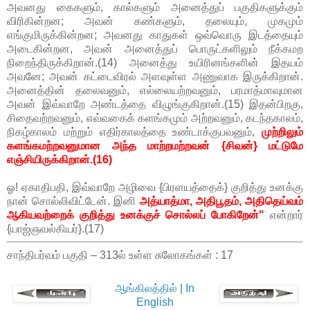
அவனது கைகளும், கால்களும் அனைத்துப் பகுதிகளுக்கும்
விரிகின்றன; அவன் கண்களும், தலையும், முகமும்
எங்குமிருக்கின்றன; அவனது காதுகள் ஒவ்வொரு இடத்தையும்
அடைகின்றன, அவன் அனைத்துப் பொருட்களிலும் நீக்கமற
நிறைந்திருக்கிறான்.(14) அனைத்து உயிரினங்களின் இதயம்
அவனே; அவன் கட்டைவிரல் அளவுள்ள அணுவாக இருக்கிறான்.
அனைத்தின் தலைவனும், எல்லையற்றவனும், பரமாத்மாவுமான
அவன் இவ்வாறே அண்டத்தை விழுங்குகிறான்.(15) இதன்பிறகு,
சிதைவற்றவனும், எவ்வகைக் களங்கமும் அற்றவனும், கடந்தகாலம்,
நிகழ்காலம் மற்றும் எதிர்காலத்தை உண்டாக்குபவனும்,
முற்றிலும்
களங்கமற்றவனுமான அந்த மாற்றமற்றவன் {சிவன்} மட்டுமே
எஞ்சியிருக்கிறான்.(16)
ஓ! ஏகாதிபதி, இவ்வாறே அழிவை {பிரளயத்தைக்} குறித்து உனக்கு
நான் சொல்லிவிட்டேன். இனி
அத்யாத்மா, அதிபூதம், அதிதெய்வம்
ஆகியவற்றைக் குறித்து உனக்குச் சொல்லப் போகிறேன்"
என்றார்
{யாஜ்ஞவல்கியர்}.(17)
சாந்திபர்வம் பகுதி – 313ல் உள்ள சுலோகங்கள் : 17
ஆங்கிலத்தில் | In
English