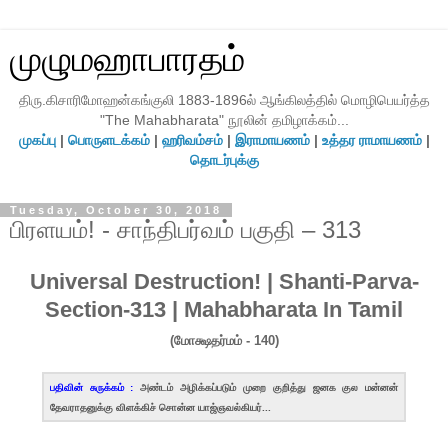
முழுமஹாபாரதம்
திரு.கிசாரிமோஹன்கங்குலி 1883-1896ல் ஆங்கிலத்தில் மொழிபெயர்த்த
"The Mahabharata" நூலின் தமிழாக்கம்...
முகப்பு
|
பொருளடக்கம்
|
ஹரிவம்சம்
|
இராமாயணம்
|
உத்தர ராமாயணம்
|
தொடர்புக்கு
Tuesday, October 30, 2018
பிரளயம்! - சாந்திபர்வம் பகுதி – 313
Universal Destruction! | Shanti-Parva-
Section-313 | Mahabharata In Tamil
(மோக்ஷதர்மம் - 140)
பதிவின் சுருக்கம் :
அண்டம் அழிக்கப்படும் முறை குறித்து ஜனக குல மன்னன்
தேவராதனுக்கு விளக்கிச் சொன்ன யாஜ்ஞவல்கியர்...