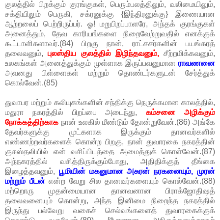
குலத்தில் பிறக்கும் குரங்குகள், பெரும்பலத்திலும், வலிமையிலும்,
சக்தியிலும் பெருகி, சக்ரனுக்கு {இந்திரனுக்கு} இணையான
ஆற்றலைப் பெற்றிருப்பர். ஓ! மறுபிறப்பாளரே, அந்தக் குரங்குகள்
அனைத்தும், தேவ காரியங்களை நிறைவேற்றுவதில் எனக்குக்
கூட்டாளிகளாவர்.(84) பிறகு நான், ராட்சசர்களின் பயங்கரத்
தலைவனும்,
புலஸ்திய குலத்தில் இழிந்தவனும்,
சீற்றமிக்கவனும்,
உலகங்கள் அனைத்துக்கும் முள்ளாக இருப்பவனுமான
ராவணனை
அவனது பிள்ளைகள் மற்றும் தொண்டர்களுடன் சேர்த்துக்
கொல்வேன்.(85)
துவாபர மற்றும் கலியுகங்களின் சந்திக்கு நெருக்கமான காலத்தில்,
மதுரா நகரத்தில் பிறப்பை அடைந்து,
கம்சனை அழிக்கும்
நோக்கத்திற்காக
நான் உலகில் மீண்டும் தோன்றுவேன்.(86) அங்கே
தேவர்களுக்கு முட்களாக இருக்கும் தானவர்களில்
எண்ணற்றவர்களைக் கொன்ற பிறகு, நான் துவாரகை நகரத்தின்
குசஸ்தலியில் என் வசிப்பிடத்தை அமைத்துக் கொள்வேன்.(87)
அந்நகரத்தில் வசித்திருக்கும்போது, அதிதிக்குத் தீங்கை
இழைத்தவனும்,
பூமியின் மகனுமான அசுரன் நரகனையும், முரன்
மற்றும் பீடன்
என்ற வேறு சில தானவர்களையும் கொல்வேன்.(88)
மற்றொரு முதன்மையான தானவனான பிராக்ஜோதிஷத்
தலைவனையும் கொன்று, அந்த இனிமை நிறைந்த நகரத்தில்
இருந்து பல்வேறு வகைச் செல்வங்களைத் துவாரகைக்குக்