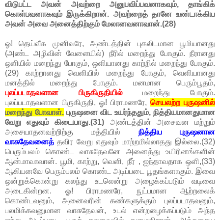
விடுபட்ட அவன் அவற்றை அனுபவிப்பவனாகவும், தாங்கிக்
கொள்பவனாகவும் இருக்கிறான். அவற்றைத் தானே உண்டாக்கிய
அவன் அவை அனைத்திற்கும் மேலானவனாவான்.(28)
ஓ! தெய்வீக முனிவரே, அண்டத்தின் புகலிடமான பூமியானது
(அண்ட அழிவின் வேளையில்) நீரில் மறைந்து போகும். நீரானது
ஒளியில் மறைந்து போகும், ஒளியானது காற்றில் மறைந்து போகும்.
(29) காற்றானது வெளியில் மறைந்து போகும், வெளியானது
மனத்தில் மறைந்து போகும். மனமான பெரும்பூதம்,
புலப்படாதவளான பிருகிருதியில்
மறைந்து போகும்.
புலப்படாதவளான பிருகிருதி, ஓ! பிராமணரே,
செயலற்ற புருஷனில்
மறைந்து போவாள்.
புருஷனை விட உயர்ந்ததும், நித்தியமானதுமான
வேறு எதுவும் கிடையாது.(31)
அண்டத்தின் அசைவன மற்றும்
அசையாதனவற்றிற்கு மத்தியில்
நித்திய புருஷனான
வாசுதேவனைத்
தவிர வேறு எதுவும் மாற்றமில்லாதது இல்லை.(32)
பெரும்பலம் கொண்ட வாசுதேவனே அனைத்து உயிரினங்களின்
ஆன்மாவாவான். பூமி, காற்று, வெளி, நீர் , ஐந்தாவதாக ஒளி,(33)
ஆகியனவே பெரும்பலம் கொண்ட அடிப்படை பூதங்களாகும். இவை
ஒன்றுக்கொன்று கலந்து உடலென்று அழைக்கப்படும் வடிவை
அடைகின்றன. ஓ! பிராமணரே, நுட்பமான ஆற்றலைக்
கொண்டவனும், அனைவரின் கண்களுக்கும் புலப்படாதவனும்,
பலமிக்கவனுமான வாசுதேவன், உடல் என்றழைக்கப்படும் அந்த