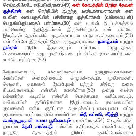
செய்வதிலேயே ஈடுபடுகிறான்.(49)
என் கோபத்தில் பிறந்த தேவன்
ருத்திரன்,
என் நெற்றியில் இருந்து உண்டானவனாவான்.
என்
உடலின் வலப்பகுதியில் பதினோரு ருத்திரர்கள் (வலிமையுடன்)
பெருகியிருப்பதைப் பார்பீராக.(50)
என் உடலின் இடப்பக்கத்தில்
பனிரெண்டு ஆதித்தியர்கள் இருக்கின்றனர். என் முன்னே
இருக்கும் தேவர்களில் முதன்மையான எட்டு வசுக்களையும்,(51)
என் பின்னே இருக்கும் தேவ மருத்துவர்களான
நாஸத்யன்
மற்றும்
தஸ்ரன்
ஆகிய இருவரையும் பார்ப்பீராக. பிரஜாபதிகள்
அனைவரையும், ஏழு முனிவர்களையும் {சப்தரிஷிகளையும்} என்
உடலில் பார்ப்பீராக.(52)
வேதங்களையும், எண்ணிக்கையில் நூற்றுக்கணக்கான
வேள்விகள் அனைத்தையும், அமுதத்தையும், மூலிகைகள்,
செடிகள், தவங்கள், நோன்புகள் மற்றும் பல்வேறு வகை
நியமங்களையும் என்னில் காண்பீராக.(53) ஒன்று கலந்த
உள்ளார்ந்த வடிவில் என்னில் மொத்தமாக வசிப்பவையும்,
வலிமையின் குறியீடுகளாக இருப்பவையும், தலைமையின்
குணங்கள் என்று குறிப்பாக அழைக்கப்படுபவையுமான எட்டு
குணங்களையும் என்னில் காண்பீராக.
ஸ்ரீ, லட்சுமி, கீர்த்தி
மற்றும்
கூன்முதுகுடன் கூடிய பூமியையும்
காண்பீராக.(54) வேதங்களின்
தாயான
தேவி சரஸ்வதி
என்னில் வசிப்பதைக் காண்பீராக. ஓ!
நாரதரே, ஆகாயத்தில் திரியும் ஒளிக்கோள்களில்