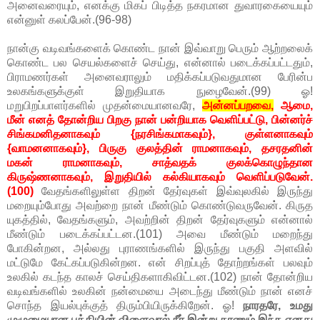
அனைவரையும், எனக்கு மிகப் பிடித்த நகரமான துவாரகையையும்
என்னுள் கலப்பேன்.(96-98)
நான்கு வடிவங்களைக் கொண்ட நான் இவ்வாறு பெரும் ஆற்றலைக்
கொண்ட பல செயல்களைச் செய்து, என்னால் படைக்கப்பட்டதும்,
பிராமணர்கள் அனைவராலும் மதிக்கப்படுவதுமான பேரின்ப
உலகங்களுக்குள் இறுதியாக நுழைவேன்.(99) ஓ!
மறுபிறப்பாளர்களில் முதன்மையானவரே,
அன்னப்பறவை,
ஆமை,
மீன் எனத் தோன்றிய பிறகு நான் பன்றியாக வெளிப்பட்டு, பின்னர்ச்
சிங்கமனிதனாகவும் {நரசிங்கமாகவும்}, குள்ளனாகவும்
{வாமனனாகவும்}, பிருகு குலத்தின் ராமனாகவும், தசரதனின்
மகன் ராமனாகவும், சாத்வதக் குலக்கொழுந்தான
கிருஷ்ணனாகவும், இறுதியில் கல்கியாகவும் வெளிப்படுவேன்.
(100)
வேதங்களிலுள்ள திறன் தேர்வுகள் இவ்வுலகில் இருந்து
மறையும்போது அவற்றை நான் மீண்டும் கொண்டுவருவேன். கிருத
யுகத்தில், வேதங்களும், அவற்றின் திறன் தேர்வுகளும் என்னால்
மீண்டும் படைக்கப்பட்டன.(101) அவை மீண்டும் மறைந்து
போகின்றன, அல்லது புராணங்களில் இருந்து பகுதி அளவில்
மட்டுமே கேட்கப்படுகின்றன. என் சிறப்புத் தோற்றங்கள் பலவும்
உலகில் கடந்த காலச் செய்திகளாகிவிட்டன.(102) நான் தோன்றிய
வடிவங்களில் உலகின் நன்மையை அடைந்து மீண்டும் நான் எனச்
சொந்த இயல்புக்குத் திரும்பியிருக்கிறேன். ஓ!
நாரதரே, உமது
முழுமையான பக்தியின் விளைவால் நீர் இன்று காணும் இந்த எனது