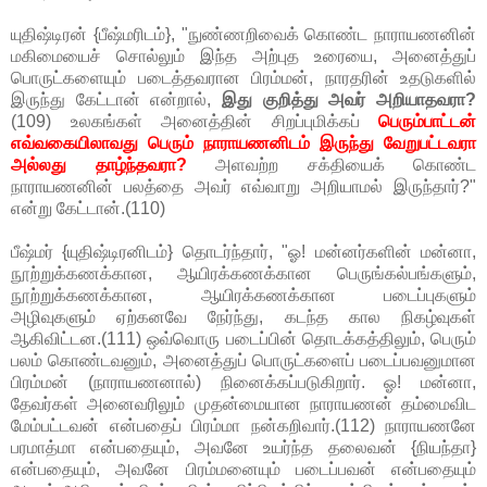
யுதிஷ்டிரன் {பீஷ்மரிடம்}, "நுண்ணறிவைக் கொண்ட நாராயணனின்
மகிமையைச் சொல்லும் இந்த அற்புத உரையை, அனைத்துப்
பொருட்களையும் படைத்தவரான பிரம்மன், நாரதரின் உதடுகளில்
இருந்து கேட்டான் என்றால்,
இது குறித்து அவர் அறியாதவரா?
(109) உலகங்கள் அனைத்தின் சிறப்புமிக்கப்
பெரும்பாட்டன்
எவ்வகையிலாவது பெரும் நாராயணனிடம் இருந்து வேறுபட்டவரா
அல்லது தாழ்ந்தவரா?
அளவற்ற சக்தியைக் கொண்ட
நாராயணனின் பலத்தை அவர் எவ்வாறு அறியாமல் இருந்தார்?"
என்று கேட்டான்.(110)
பீஷ்மர் {யுதிஷ்டிரனிடம்} தொடர்ந்தார், "ஓ! மன்னர்களின் மன்னா,
நூற்றுக்கணக்கான, ஆயிரக்கணக்கான பெருங்கல்பங்களும்,
நூற்றுக்கணக்கான, ஆயிரக்கணக்கான படைப்புகளும்
அழிவுகளும் ஏற்கனவே நேர்ந்து, கடந்த கால நிகழ்வுகள்
ஆகிவிட்டன.(111) ஒவ்வொரு படைப்பின் தொடக்கத்திலும், பெரும்
பலம் கொண்டவனும், அனைத்துப் பொருட்களைப் படைப்பவனுமான
பிரம்மன் (நாராயணனால்) நினைக்கப்படுகிறார். ஓ! மன்னா,
தேவர்கள் அனைவரிலும் முதன்மையான நாராயணன் தம்மைவிட
மேம்பட்டவன் என்பதைப் பிரம்மா நன்கறிவார்.(112) நாராயணனே
பரமாத்மா என்பதையும், அவனே உயர்ந்த தலைவன் {நியந்தா}
என்பதையும், அவனே பிரம்மனையும் படைப்பவன் என்பதையும்