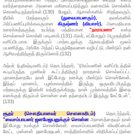
வார்த்தைகளை அவனை மகிமைப்படுத்தும் வகையில் சொல்லிக்
கொண்டிருந்தார்கள்.(130) மேலும், ஆசான்களில் சிறந்தவரும்,
தீவில் பிறந்தவரும்
{துவைபாயனரும்},
தவங்களில்
அர்ப்பணிப்புமிக்கவருமான
கிருஷ்ணர் {வியாசர்},
அமைதியாக
உரைக்கத்தகுந்த உயர்ந்த மந்திரமான
"நாராயணா"
என்ற
சொல்லைச் சொல்லி பாடினார்.(131) அவர், எப்போதும் அமுதத்தின்
வசிப்பிடமாக இருக்கும் பாற்கடலுக்கு ஆகாயத்தின் மூலம்
பயணித்து, அங்கே அந்தப் பெருந்தேவனை வழிபட்டு, மீண்டும் தன்
ஆசிரமத்திற்குத் திரும்பினார்.(132)
பீஷ்மர் {யுதிஷ்டிரனிடம்} தொடர்ந்தார், "(பிரம்மனின் வசிப்பிடத்தில்
கூடியிருந்த முனிவர் கூட்டத்திற்கு) நாரதரால் சொல்லப்பட்ட
புராணத்தையே நான் இப்போது உனக்கு மீண்டும் சொன்னேன்.
இந்தப் புராணம், பழங்காலத்தில் இருந்து ஒருவரிடமிருந்து
மற்றவருக்கு இறங்கி வந்திருக்கிறது. நான் முற்காலத்தில் இதை
எனக்குத் திரும்பச் சொன்ன என் தந்தையிடம் இருந்து கேட்டேன்".
(133)
சூதர் {சௌதியானவர் சௌனகரிடம்}
தொடர்ந்தார்,
"வைசம்பாயனர் ஜனமேஜயனுக்குச் சொன்ன
அனைத்தையும் நான்
இப்போது உமக்குச் சொன்னேன். வைசம்பாயனரின் விவரிப்பைக்
கேட்ட மன்னன் ஜனமேஜயன், சாத்திரங்களில் விதிக்கப்பட்டுள்ள