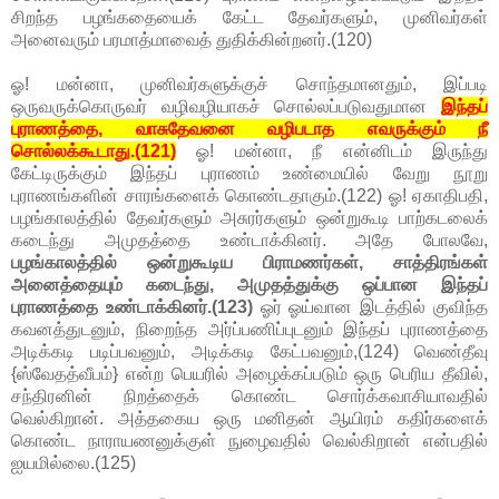
சிறந்த பழங்கதையைக் கேட்ட தேவர்களும், முனிவர்கள்
அனைவரும் பரமாத்மாவைத் துதிக்கின்றனர்.(120)
ஓ! மன்னா, முனிவர்களுக்குச் சொந்தமானதும், இப்படி
ஒருவருக்கொருவர் வழிவழியாகச் சொல்லப்படுவதுமான
இந்தப்
புராணத்தை, வாசுதேவனை வழிபடாத எவருக்கும் நீ
சொல்லக்கூடாது.(121)
ஓ! மன்னா, நீ என்னிடம் இருந்து
கேட்டிருக்கும் இந்தப் புராணம் உண்மையில் வேறு நூறு
புராணங்களின் சாரங்களைக் கொண்டதாகும்.(122) ஓ! ஏகாதிபதி,
பழங்காலத்தில் தேவர்களும் அசுரர்களும் ஒன்றுகூடி பாற்கடலைக்
கடைந்து அமுதத்தை உண்டாக்கினர். அதே போலவே,
பழங்காலத்தில் ஒன்றுகூடிய பிராமணர்கள், சாத்திரங்கள்
அனைத்தையும் கடைந்து, அமுதத்துக்கு ஒப்பான இந்தப்
புராணத்தை உண்டாக்கினர்.(123)
ஓர் ஓய்வான இடத்தில் குவிந்த
கவனத்துடனும், நிறைந்த அர்ப்பணிப்புடனும் இந்தப் புராணத்தை
அடிக்கடி படிப்பவனும், அடிக்கடி கேட்பவனும்,(124) வெண்தீவு
{ஸ்வேதத்வீபம்} என்ற பெயரில் அழைக்கப்படும் ஒரு பெரிய தீவில்,
சந்திரனின் நிறத்தைக் கொண்ட சொர்க்கவாசியாவதில்
வெல்கிறான். அத்தகைய ஒரு மனிதன் ஆயிரம் கதிர்களைக்
கொண்ட நாராயணனுக்குள் நுழைவதில் வெல்கிறான் என்பதில்
ஐயமில்லை.(125)