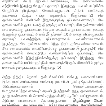
சந்திரனை விடத் தூய்மையானதாகவும், சில தன்மைகளில்
சந்திரனில் இருந்து வேறுபட்டதாகவும் இருந்தது. அவன் சுடர்மிக்க
நெருப்பின் நிறத்தைக் கொண்டிருந்தான். அந்தப் பலமிக்கத்
தலைவன் விஷ்டி என்ற வடிவத்தில் இருந்தான்.(2) சில
தன்மைகளில் கிளியின் இறகுகளுக்கு ஒப்பானவனாகவும், சில
தன்மைகளில் தூய படிகத் திரளுக்கு ஒப்பாகவும், சில தன்மைகளில்
மை மலைக்கு ஒப்பாகவும், சில தன்மைகளில் தூய்மையான தங்கத்
திரளுக்கு ஒப்பாகவும் அவன் இருந்தான்.(3) அவனது நிறம் முதலில்
அமையும் பவளத்திற்கு ஒப்பானதாகவும், வெண்மையாகவும்
இருந்தது. சில தன்மைகளில் அந்த நிறம் தங்கவண்ணமாகவும்,
சில தன்மைகளில் வைடூரியத்திற்கு ஒப்பாகவும் இருந்தது.(4) சில
தன்மைகளில் நீலவைடூரிய வண்ணத்திற்கு ஒப்பாகவும், சில
தன்மைகளில் இந்திரநீலக்கல்லுக்கு ஒப்பாகவும் இருந்தது. சில
தன்மைகளில் மயில்கழுத்தின் வண்ணத்திற்கும், சிலவற்றில் முத்து
மாலைக்கும் ஒப்பானதாக இருந்தது.(5)
அந்த நித்திய தேவன், தன் மேனியில் பல்வேறு வகைகளிலான
இந்த வண்ணங்களைச் சுமந்தபடி நாரதரின் முன்பு தோன்றினான்.
ஆயிரங்கண்களைக் கொண்டவனாகவும்,
பேரழகுவாய்ந்தவனாகவும் அவன் இருந்தான். நூறு தலைகளையும்,
நூறு கால்களையும் கொண்டிருந்தான்.(6) ஆயிரம் வயிறுகளையும்,
ஆயிரம் கரங்களைக் கொண்டிருந்தான்.
இருப்பினும் அவன்
மனத்திற்கு முழுமையாகப் புலப்படாதவனாகவே தோன்றினான்.