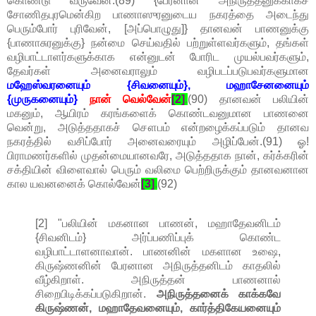
கொண்டு வருவேன்.(89) {பேரனான அநிருத்தனுக்காகச்
சோணிதபுரமென்கிற பாணாஸுரனுடைய நகரத்தை அடைந்து
பெரும்போர் புரிவேன், [அப்பொழுது]} தானவன் பாணனுக்கு
{பாணாசுரனுக்கு} நன்மை செய்வதில் பற்றுள்ளவர்களும், தங்கள்
வழிபாட்டாளர்களுக்காக என்னுடன் போரிட முயல்பவர்களும்,
தேவர்கள் அனைவராலும் வழிபடப்படுபவர்களுமான
மஹேஸ்வரனையும் {சிவனையும்}, மஹாசேனனையும்
{முருகனையும்}
நான் வெல்வேன்
[2]
.
(90) தானவன் பலியின்
மகனும், ஆயிரம் கரங்களைக் கொண்டவனுமான பாணனை
வென்று, அடுத்ததாகச் சௌபம் என்றழைக்கப்படும் தானவ
நகரத்தில் வசிப்போர் அனைவரையும் அழிப்பேன்.(91) ஓ!
பிராமணர்களில் முதன்மையானவரே, அடுத்ததாக நான், கர்க்கரின்
சக்தியின் விளைவால் பெரும் வலிமை பெற்றிருக்கும் தானவனான
கால யவனனைக் கொல்வேன்
[3]
.
(92)
[2] "பலியின் மகனான பாணன், மஹாதேவனிடம்
{சிவனிடம்} அர்ப்பணிப்புக் கொண்ட
வழிபாட்டாளனாவான். பாணனின் மகளான உஷை,
கிருஷ்ணனின் பேரனான அநிருத்தனிடம் காதலில்
வீழ்கிறாள். அநிருத்தன் பாணனால்
சிறைபிடிக்கப்படுகிறான்.
அநிருத்தனைக் காக்கவே
கிருஷ்ணன், மஹாதேவனையும், கார்த்திகேயனையும்