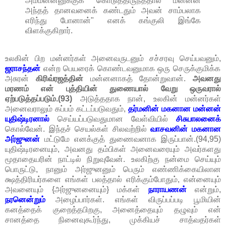
அம்மன்னனுக்குக் கொடுத்திருந்ததால் மன்னன்
அந்தத் தானவனைக் கண்டதும் அவன் சாம்பலாக
எரிந்து போனான்" எனக் கங்குலி இங்கே
விளக்குகிறார்.
உலகின் பிற மன்னர்கள் அனைவருடனும் சச்சரவு செய்பவனும்,
ஜராசந்தன்
என்ற பெயரைக் கொண்டவனுமாக ஒரு செருக்குமிக்க
அசுரன்
கிரிவ்ரஜத்தின்
மன்னனாகத் தோன்றுவான்.
அவனது
மரணம் என் புத்தியின் துணையால் வேறு ஒருவரால்
ஏற்படுத்தப்படும்.(93)
அடுத்ததாக நான், உலகின் மன்னர்கள்
அனைவராலும் கப்பம் கட்டப்படுவதும்,
தர்மனின் மகனான மன்னன்
யுதிஷ்டிரனால்
செய்யப்படுவதுமான வேள்வியில்
சிசுபாலனைக்
கொல்வேன். இந்தச் செயல்கள் சிலவற்றில்
வாசவனின் மகனான
அர்ஜுனன்
மட்டுமே எனக்குத் துணைவனாக இருப்பான்.(94,95)
யுதிஷ்டிரனையும், அவனது தம்பிகள் அனைவரையும் அவர்களது
மூதாதையரின் நாட்டில் நிறுவுவேன். உலகிற்கு நன்மை செய்யும்
பொருட்டு, நானும் அர்ஜுனனும் பெரும் எண்ணிக்கையிலான
க்ஷத்திரியர்களை எங்கள் பலத்தால் எரிக்கும்போதும், என்னையும்
அவனையும் {அர்ஜுனனையும்} மக்கள்
நாராயணன்
என்றும்,
நரனென்றும்
அழைப்பார்கள். எங்கள் விருப்பப்படி பூமியின்
கனத்தைக் குறைத்தபிறகு, அனைத்தையும் தழுவும் என்
சானத்தை நினைவுகூர்ந்து, முக்கியச் சாத்வதர்கள்