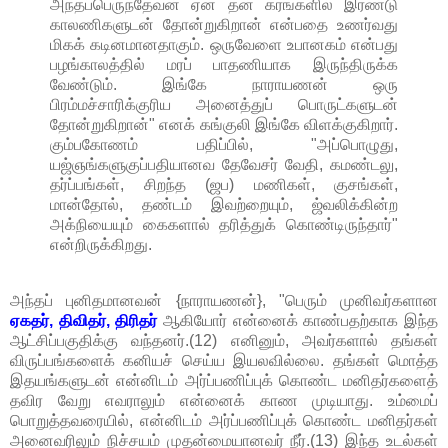
அந்தப்பெருந்தேவன் ஏன் தன் கரங்களில் இரண்டு
காலணிகளுடன் தோன்றுகிறான் என்பதை உணர்வது
மிகக் கடினமானதாகும். ஒருவேளை உபானகம் என்பது
பழங்காலத்தில் மரப் பாதணியாக இருந்திருக்க
வேண்டும். இங்கே நாராயணன் ஒரு
பிரம்மச்சாரிக்குரிய அனைத்துப் பொருட்களுடன்
தோன்றுகிறான்" எனக் கங்குலி இங்கே விளக்குகிறார்.
கும்பகோணம் பதிப்பில், "அப்பொழுது,
யஜ்ஞங்களுகுப்பதியானவ தேவேசர் வேதி, கமண்டலு,
தர்ப்பங்கள், சிறந்த (ஜப) மணிகள், குசங்கள்,
மான்தோல், தண்டம் இவற்றையும், ஜ்வலிக்கின்ற
அக்நியையும் கைகளால் தரித்துக் கொண்டிருந்தார்"
என்றிருக்கிறது.
அந்தப் புனிதமானவன் {நாராயணன்}, "பெரும் முனிவர்களான
ஏகதர், திவிதர், திரிதர்
ஆகியோர் என்னைக் காண்பதற்காக இந்த
ஆட்சிப்பகுதிக்கு வந்தனர்.(12) எனினும், அவர்களால் தங்கள்
விருப்பங்களைக் கனியச் செய்ய இயலவில்லை. தங்கள் மொத்த
இதயங்களுடன் என்னிடம் அர்ப்பணிப்புக் கொண்ட மனிதர்களைத்
தவிர வேறு எவராலும் என்னைக் காண முடியாது. உம்மைப்
பொறுத்தவரையில், என்னிடம் அர்ப்பணிப்புக் கொண்ட மனிதர்கள்
அனைவரிலும் நிச்சயம் முதன்மையானவர் நீர்.(13) இந்த உடல்கள்