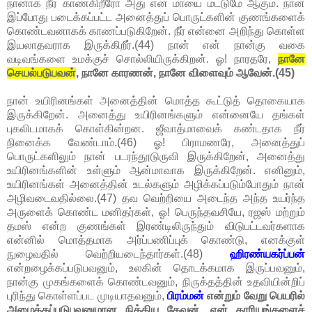
நானாக நீர் காண்கிறீரோ அது என் மாயை மட்டுமே ஆகும். நான்
இப்போது படைக்கப்பட்ட அனைத்துப் பொருட்களின் குணங்களைக்
கொண்டவனாகக் காணப்படுகிறேன். நீர் என்னை அறிந்து கொள்ள
இயலாதவராக இருக்கிறீர்.(44) நான் என் நான்கு வகை
வடிவங்களை உமக்குச் சொல்லியிருக்கிறன். ஓ! நாரதரே,
நானே
செயல்படுபவன்
, நானே காரணன், நானே விளைவும் ஆவேன்.(45)
நான் உயிரினங்கள் அனைத்தின் மொத்த கூட்டுத் தொகையாக
இருக்கிறேன். அனைத்து உயிரினங்களும் என்னையே தங்கள்
புகலிடமாகக் கொள்கின்றன. ஜீவாத்மாவைக் கண்டதாக நீர்
நினைக்க வேண்டாம்.(46) ஓ! பிராமணரே, அனைத்துப்
பொருட்களிலும் நான் படரந்தூடுருவி இருக்கிறேன், அனைத்து
உயிரினங்களின் உள்ளும் ஆன்மாவாக இருக்கிறேன். எனினும்,
உயிரினங்கள் அனைத்தின் உடல்களும் அழிக்கப்படும்போதும் நான்
அழிவடைவதில்லை.(47) தவ வெற்றியை அடைந்த அந்த உயர்ந்த
அருளைக் கொண்ட மனிதர்கள், ஓ! பெருந்தவசியே, ரஜஸ் மற்றும்
தமஸ் என்ற குணங்கள் இரண்டிலிருந்தும் விடுபட்டவர்களாக
என்னில் மொத்தமாக அர்ப்பணிப்புக் கொண்டு, எனக்குள்
நுழைவதில் வெற்றியடைந்தார்கள்.(48)
ஹிரண்யகர்ப்பன்
என்றழைக்கப்படுபவனும், உலகின் தொடக்கமாக இருப்பவனும்,
நான்கு முகங்களைக் கொண்டவனும், நிருக்தத்தின் உதவியின்றிப்
புரிந்து கொள்ளப்பட முடியாதவனும்,
பிரம்மன்
என்றும் வேறு பெயரில்
அழைக்கப்படுபவனுமான நித்திய தேவன், என் காரியங்களைச்