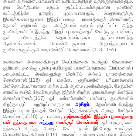
அவன் அறிவான். பிரம்மனின் வசிப்பிடத்திற்கு வந்திருந்தவர்களும்,
தவ வெற்றியால் மகுடம் சூட்டப்பட்டவர்களுமான முனிவர்
கூட்டத்திற்கே நாரதர், பழமையானதும், வேதங்களுக்கு
இணக்கமானதுமான இந்தப் பழைய புராணத்தைச் சொன்னார்.
தேவன் சூரியன், தவ வெற்றியால் மகுடம் சூட்டப்பட்ட அந்த
முனிவர்களிடம் இருந்து அந்தப் புராணத்தைக் கேட்டு, ஓ! மன்னா,
தன் பரிவாரத்தில் தொடர்பவர்களும் தூய்மையடைந்த
ஆன்மாக்களைக் கொண்டோருமான அறுபத்தாறாயிரம்
முனிவர்களுக்கு அதை மீண்டும் சொன்னான்.(113-11¬5)
உலகங்கள் அனைத்திற்கும் வெப்பத்தைக் கடத்தும் தேவனான
சூரியன், தனக்கு முன்பு எப்போதும் பயணிப்பதற்காக (பிரம்மனால்)
படைக்கப்பட்ட அவர்களுக்கு மீண்டும் அந்தப் புராணத்தைச்
சொன்னான்.(116) ஓ! மகனே, சூரியனின் பரிவாரத்தைப்
பின்தொடர்பவர்களான அந்த உயர் ஆன்ம முனிவர்களும், மேருவின்
சாரலில் கூடும் தேவர்களுக்கு இந்தச் சிறந்த புராணத்தை மீண்டும்
சொன்னார்கள்.(117) ஓ! மன்னர்களின் மன்னா, தவசிகளில்
சிறந்தவரும், மறுபிறப்பாளருமான
அசிதர்,
தேவர்களிடமிருந்து
இந்தப் புராணத்தைக் கேட்டுப் பித்ருக்களுக்கு அதை மீண்டும்
சொன்னார்.(118) ஓ! மகனே,
முற்காலத்தில் இந்தப் புராணத்தை
என் தந்தையான
சந்தனு
எனக்குச் சொன்னார்.
ஓ! பாரதா, என்
தந்தையிடமிருந்து அதைக் கேட்ட நான் இப்போது உனக்குச்
சொல்லியிருக்கிறேன்.(119) புராணம் என்றழைக்கப்படும் இந்தச்