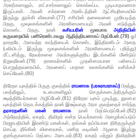
அசுரர்களாலும், ராட்சசர்களாலும் கொல்லப்பட முடியாதவனாக
இருப்பான். அவன் சக்ரனை அண்டத்தின் ஆட்சியுரிமையில்
இருந்து தூக்கி வீசுவான்.(77) சசியின் தலைவனை முறியடித்த
பிறகு, மூவுலகங்களின் அரசுரிமையையும் அவன் எடுத்துக்
கொண்ட பிறகு, நான்
கசியபரின்
மூலமாக
அதிதியின்
கருவறையில் பனிரெண்டாவது ஆதித்தியனாகப் பிறப்பேன்.(78)
ஓ!
நாரதரே, அளவற்ற காந்தியைக் கொண்ட இந்திரனிடம் அதை
(பலியிடம் இருந்து மூவுலகங்களின் அரசுரிமையைப் பறித்து)
மீட்டளித்து, தேவர்களை அவர்களுக்குரிய இடங்களில் மீண்டும்
நிறுவுவேன்.(79) தானவர்களில் முதன்மையான பலியைப்
பொறுத்தவரையில், அவனைப் பாதாள உலகங்களில் வசிக்கச்
செய்வேன்.(80)
திரேதா யுகத்தில் பிருகு குலத்தில்
ராமனாக {பரசுராமராகப்}
பிறந்து,
பலத்திலும், உடமைகளிலும் செருக்கடைந்திருக்கும்
க்ஷத்திரியர்களை அழிப்பேன்.(81) திரேதா யுகம் முடிந்து, துவாபர
யுகத்தின் தொடக்கத்தில் நான் இக்ஷ்வாகு அரச குலத்தைச் சார்ந்த
தரசரதனின் மகன் ராமனாக
நான் பிறப்பெடுப்பேன்.(82)
அந்நேரத்தில், ஏகதர், திவிதர் என்ற பெயர்களால் அழைக்கப்படும்
பிரஜாபதியின் இரண்டு மகன்கள், தங்கள் தம்பியான திரிதருக்குச்
செய்த தீங்கின் விளைவால், மனித வடிவின் அழகை இழந்து
குரங்குகளாகப் பிறப்பை அடைவர்.(83) ஏகதர் மற்றும் திவிதரின்