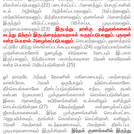
விளக்கப்படுபவனும்,(22) படைக்கப்பட்ட அனைத்துப் பொருட்களின்
உடல் அழிவிலும் அழிக்கப்படாதவனும், பிறப்பற்றவனும்,
மாற்றமில்லாதவனும், நித்தியமானவனும், குணங்கள் அனைத்தில்
இருந்தும் விடுபட்டவனும், பிரிக்கப்பட முடியாதவனும்,
முழுமையானவனும்,(23)
இருபத்து நான்கு தத்துவங்களைக்
கடந்து நிற்கும் இருபத்தைந்தாவதாகக் கருதப்படுபவனும், புருஷன்
என்ற பெயரால் அழைக்கப்படுபவனும்
, செயலற்றவனும், ஞானத்தால்
மட்டுமே புரிந்து கொள்ளப்படக்கூடியவனும்,(24) மறுபிறப்பாளர்களில்
முதன்மையானோர் நுழைந்து விடுதலை அடையும் இடமாக
இருப்பவனும், நித்தியமான பரமாத்மாவுமான அவன் வாசுதேவன்
என்ற பெயரால் அறியப்படுகிறான்.(25)
ஓ! நாரதரே, அந்தத் தேவனின் மகிமையையும், பலத்தையும்
காண்பீராக. அவன் ஒருபோதும் நற்செயல்களாலோ,
தீச்செயல்களாலோ தீண்டப்படுவதில்லை. சத்வ, ரஜஸ், தமஸ்
என்பன (மூலமான) முக்குணங்களாகச் சொல்லப்படுகின்றன.
இவை அனைத்து உயிரினங்களின் உடல்களிலும் வசித்துச்
செயல்படுகின்றன.(27) க்ஷேத்ரஜ்ஞன் என்றழைக்கப்படும்
ஜீவாத்மாவானவன், இந்த முக்குணங்களின் செயல்பாட்டை
அனுபவிக்கவும், தாங்கிக் கொள்ளவும் செய்கிறான். எனினும்,
அவன் அவற்றைக் கடந்தவனாகவும், அவற்றால் தீண்டப்பட
முடியாதவனாகவும் இருக்கிறான்.
இந்தக் குணங்களில் இருந்து