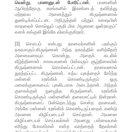
வென்று, பாணனுடன் போரிட்டான்.
பாணனின்
ஆயிரத்தோரு கரங்களில் இரண்டைத் தவிர்த்து
மற்றவை அனைத்தும் கிருஷ்ணனால்
துண்டிக்கப்பட்டன. அநிருத்தன் மற்றும் உஷையின்
காதலைச் சொல்லும் பகுதி மிக அழகான ஒன்றாகும்"
எனக் கங்குலி இங்கே விளக்குகிறார்.
[3] சௌபம் என்பது தானவர்களின் பறக்கும்
நகரமாகும்.கிருஷ்ணன் அந்த நகரத்தில் வசித்தோர்
அனைவரையும் கொன்று, அதைக் கடலில்
வீழ்த்தினான். காலயவனன் பின்வரும் சூழ்நிலையில்
கிருஷ்ணனால் கொல்லப்பட்டான். தானவனால்
துரத்தப்பட்ட கிருஷ்ணன், சத்ய யுகத்தைச் சேர்ந்த
மன்னன் உறங்கிக் கொண்டிருக்கும் ஒரு
மலைக்குகையைப் புகலிடமாக அடைந்தான். அந்தக்
குகைக்குள் நுழைந்த கிருஷ்ணன், உறங்கிக்
கொண்டிருக்கும் மன்னனின் தலைமாட்டில் நின்றான்.
கிருஷ்ணனைப் பின்தொடர்ந்து சென்ற தானவன்,
அங்கே மன்னன் உறங்கிக் கொண்டிருப்பதைக் கண்டு
அவனை விழிப்படையச் செய்தான். அவனை
விழிப்படையச் செய்பவர்கள் அவனது பார்வையால்
எரிந்து போவார்கள் என்ற வரத்தைத் தேவர்கள்