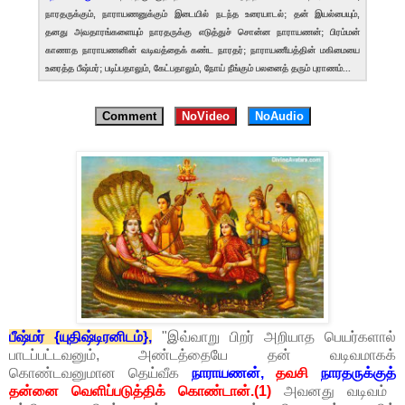
நாரதருக்கும், நாராயணனுக்கும் இடையில் நடந்த உரையாடல்; தன் இயல்பையும்,
தனது அவதாரங்களையும் நாரதருக்கு எடுத்துச் சொன்ன நாராயணன்; பிரம்மன்
காணாத நாராயணனின் வடிவத்தைக் கண்ட நாரதர்; நாராயணீயத்தின் மகிமையை
உரைத்த பீஷ்மர்; படிப்பதாலும், கேட்பதாலும், நோய் நீங்கும் பலனைத் தரும் புராணம்...
Comment
NoVideo
NoAudio
பீஷ்மர் {யுதிஷ்டிரனிடம்},
"இவ்வாறு பிறர் அறியாத பெயர்களால்
பாடப்பட்டவனும், அண்டத்தையே தன் வடிவமாகக்
கொண்டவனுமான தெய்வீக
நாராயணன்,
தவசி
நாரதருக்குத்
தன்னை வெளிப்படுத்திக் கொண்டான்.(1)
அவனது வடிவம்