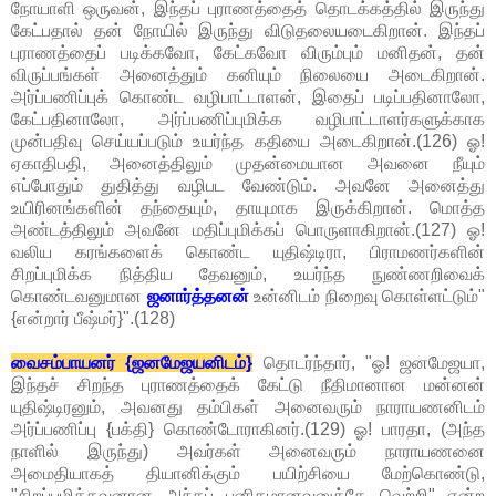
நோயாளி ஒருவன், இந்தப் புராணத்தைத் தொடக்கத்தில் இருந்து
கேட்பதால் தன் நோயில் இருந்து விடுதலையடைகிறான். இந்தப்
புராணத்தைப் படிக்கவோ, கேட்கவோ விரும்பும் மனிதன், தன்
விருப்பங்கள் அனைத்தும் கனியும் நிலையை அடைகிறான்.
அர்ப்பணிப்புக் கொண்ட வழிபாட்டாளன், இதைப் படிப்பதினாலோ,
கேட்பதினாலோ, அர்ப்பணிப்புமிக்க வழிபாட்டாளர்களுக்காக
முன்பதிவு செய்யப்படும் உயர்ந்த கதியை அடைகிறான்.(126) ஓ!
ஏகாதிபதி, அனைத்திலும் முதன்மையான அவனை நீயும்
எப்போதும் துதித்து வழிபட வேண்டும். அவனே அனைத்து
உயிரினங்களின் தந்தையும், தாயுமாக இருக்கிறான். மொத்த
அண்டத்திலும் அவனே மதிப்புமிக்கப் பொருளாகிறான்.(127) ஓ!
வலிய கரங்களைக் கொண்ட யுதிஷ்டிரா, பிராமணர்களின்
சிறப்புமிக்க நித்திய தேவனும், உயர்ந்த நுண்ணறிவைக்
கொண்டவனுமான
ஜனார்த்தனன்
உன்னிடம் நிறைவு கொள்ளட்டும்"
{என்றார் பீஷ்மர்}".(128)
வைசம்பாயனர் {ஜனமேஜயனிடம்}
தொடர்ந்தார், "ஓ! ஜனமேஜயா,
இந்தச் சிறந்த புராணத்தைக் கேட்டு நீதிமானான மன்னன்
யுதிஷ்டிரனும், அவனது தம்பிகள் அனைவரும் நாராயணனிடம்
அர்ப்பணிப்பு {பக்தி} கொண்டோராகினர்.(129) ஓ! பாரதா, (அந்த
நாளில் இருந்து) அவர்கள் அனைவரும் நாராயணனை
அமைதியாகத் தியானிக்கும் பயிற்சியை மேற்கொண்டு,
"சிறப்புமிக்கவனான அந்தப் புனிதமானவனுக்கே வெற்றி" என்ற