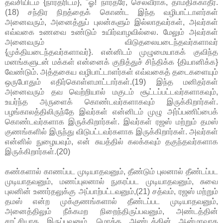
தவசியிடம் {நாரதரிடம்}, "ஓ! நாரதரே, செல்வீராக, தாமதிக்காதீர்.
(18) சந்திர நிறத்தைக் கொண்ட இந்த வழிபாட்டாளர்கள்
அனைவரும், அனைத்துப் புலன்களும் இல்லாதவர்கள், அவர்கள்
எவ்வகை உணவை உண்டும் உயிர்வாழவில்லை. மேலும் அவர்கள்
அனைவரும் விடுதலையடைந்தவர்களாவர்
{முக்தியடைந்தவர்களாவர்}. என்னிடம் முழுமையாகக் குவிந்த
மனங்களுடன் மக்கள் என்னைக் குறித்துச் சிந்திக்க {தியானிக்க}
வேண்டும். அத்தகைய வழிபாட்டாளர்கள் எவ்வகைத் தடைகளையும்
ஒருபோதும் எதிர்கொள்ளமாட்டார்கள்.(19) இந்த மனிதர்கள்
அனைவரும் தவ வெற்றியால் மகுடம் சூட்டப்பட்டவர்களாகவும்,
உயர்ந்த அருளைக் கொண்டவர்களாகவும் இருக்கிறார்கள்.
பழங்காலத்திலிருந்தே இவர்கள் என்னிடம் முழு அர்ப்பணிப்பைக்
கொண்டவர்களாக இருக்கிறார்கள். இவர்கள் ரஜஸ் மற்றும் தமஸ்
குணங்களில் இருந்து விடுபட்டவர்களாக இருக்கிறார்கள். அவர்கள்
என்னில் நுழையவும், என் சுயத்தில் கலக்கவும் தகுந்தவர்களாக
இருக்கிறார்கள்.(20)
கண்களால் காணப்பட முடியாதவனும், தீண்டும் புலனால் தீண்டப்பட
முடியாதவனும், மணப்புலனால் நுகரப்பட முடியாதவனும், சுவை
புலனின் உணர்தலுக்கு அப்பாற்பட்டவனும்,(21) சத்வம், ரஜஸ் மற்றும்
தமஸ் என்ற முக்குணங்களால் தீண்டப்பட முடியாதவனும்,
அனைத்திலும் நீக்கமற நிறைந்திருப்பவனும், அண்டத்தின்
சாட்சியாக இருப்பவனும், மொத்த அண்டத்தின் ஆன்மாவாக