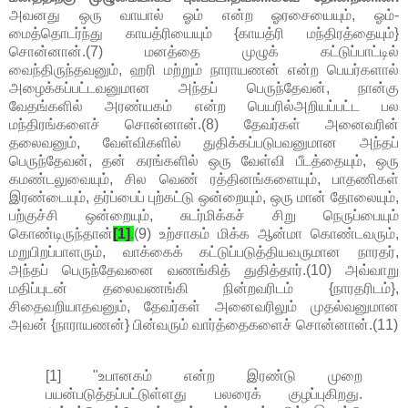
அவனது ஒரு வாயால் ஓம் என்ற ஓரசையையும், ஓம்-
மைத்தொடர்ந்து காயத்ரியையும் {காயத்ரி மந்திரத்தையும்}
சொன்னான்.(7) மனத்தை முழுக் கட்டுப்பாட்டில்
வைந்திருந்தவனும், ஹரி மற்றும் நாராயணன் என்ற பெயர்களால்
அழைக்கப்பட்டவனுமான அந்தப் பெருந்தேவன், நான்கு
வேதங்களில் அரண்யகம் என்ற பெயரில்அறியப்பட்ட பல
மந்திரங்களைச் சொன்னான்.(8) தேவர்கள் அனைவரின்
தலைவனும், வேள்விகளில் துதிக்கப்படுபவனுமான அந்தப்
பெருந்தேவன், தன் கரங்களில் ஒரு வேள்வி பீடத்தையும், ஒரு
கமண்டலுவையும், சில வெண் ரத்தினங்களையும், பாதணிகள்
இரண்டையும், தர்ப்பைப் புற்கட்டு ஒன்றையும், ஒரு மான் தோலையும்,
பற்குச்சி ஒன்றையும், சுடர்மிக்கச் சிறு நெருப்பையும்
கொண்டிருந்தான்
[1]
.
(9) உற்சாகம் மிக்க ஆன்மா கொண்டவரும்,
மறுபிறப்பாளரும், வாக்கைக் கட்டுப்படுத்தியவருமான நாரதர்,
அந்தப் பெருந்தேவனை வணங்கித் துதித்தார்.(10) அவ்வாறு
மதிப்புடன் தலைவணங்கி நின்றவரிடம் {நாரதரிடம்},
சிதைவறியாதவனும், தேவர்கள் அனைவரிலும் முதல்வனுமான
அவன் {நாராயணன்} பின்வரும் வார்த்தைகளைச் சொன்னான்.(11)
[1] "உபானகம் என்ற இரண்டு முறை
பயன்படுத்தப்பட்டுள்ளது பலரைக் குழப்புகிறது.