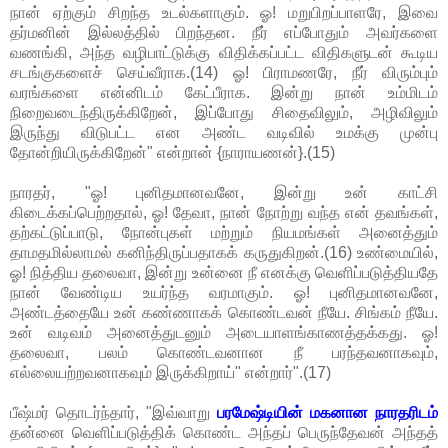
நான் ஏற்கும் சிறந்த உடல்களாகும். ஓ! மறுபிறப்பாளரே, இவை
தர்மனின் இல்லத்தில் பிறந்தன. நீர் எப்போதும் அவர்களை
வணங்கி, அந்த வழிபாட்டுக்கு விதிக்கப்பட்ட விதிகளுடன் கூடிய
சடங்குகளைச் செய்வீராக.(14) ஓ! பிராமணரே, நீர் விரும்பும்
வரங்களை என்னிடம் கேட்பீராக. இன்று நான் உம்மிடம்
நிறைவடைந்திருக்கிறேன், இப்போது சிதைவிலும், அழிவிலும்
இருந்து விடுபட்ட என அண்ட வடிவில் உமக்கு முன்பு
தோன்றியிருக்கிறேன்" என்றான் {நாராயணன்}.(15)
நாரதர், "ஓ! புனிதமானவனே, இன்று உன் காட்சி
கிடைக்கப்பெற்றதால், ஓ! தேவா, நான் நோற்று வந்த என் தவங்கள்,
தற்கட்டுப்பாடு, நோன்புகள் மற்றும் நியமங்கள் அனைத்தும்
தாமதமில்லாமல் கனிந்திருப்பதாகக் கருதுகிறன்.(16) உண்மையில்,
ஓ! நித்திய தலைவா, இன்று உன்னை நீ எனக்கு வெளிப்படுத்தியதே
நான் வேண்டிய உயர்ந்த வரமாகும். ஓ! புனிதமானவனே,
அண்டத்தையே உன் கண்ணாகக் கொண்டவன் நீயே. சிங்கம் நீயே.
உன் வடிவம் அனைத்துடனும் அடையாளங்காணத்தக்கது. ஓ!
தலைவா, பலம் கொண்டவனான நீ பரந்தவனாகவும்,
எல்லையற்றவனாகவும் இருக்கிறாய்" என்றார்".(17)
பீஷ்மர் தொடர்ந்தார், "இவ்வாறு
பரமேஷ்டியின் மகனான நாரதரிடம்
தன்னை வெளிப்படுத்திக் கொண்ட அந்தப் பெருந்தேவன் அந்தத்