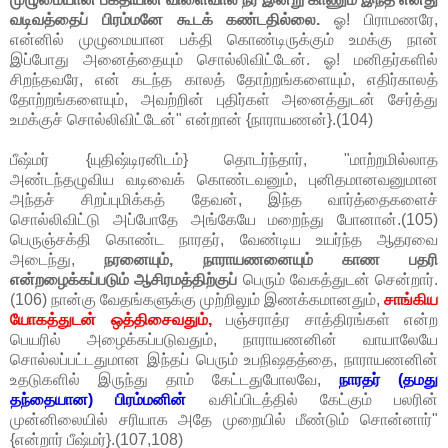
வடிவத்தைப் பிரம்மனே கூடக் கண்டதில்லை.
ஓ! பிராமணரே,
என்னில் முழுமையான பக்தி கொண்டிருக்கும் உமக்கு நான்
இப்போது அனைத்தையும் சொல்லிவிட்டேன். ஓ! மனிதர்களில்
சிறந்தவரே, என் கடந்த காலத் தோற்றங்களையும், எதிர்காலத்
தோற்றங்களையும், அவற்றின் புதிர்கள் அனைத்துடன் சேர்த்து
உமக்குச் சொல்லிவிட்டேன்" என்றான் {நாராயணன்}.(104)
பீஷ்மர் {யுதிஷ்டிரனிடம்} தொடர்ந்தார், "மாற்றமில்லாத
அண்டந்தழுவிய வடிவைக் கொண்டவனும், புனிதமானவனுமான
அந்தச் சிறப்புமிக்கத் தேவன், இந்த வார்த்தைகளைச்
சொல்லிவிட்டு அப்போதே அங்கேயே மறைந்து போனான்.(105)
பெருஞ்சக்தி கொண்ட நாரதர், வேண்டிய உயர்ந்த ஆதரவை
அடைந்து,
நரனையும், நாராயணனையும் காண பதரி
என்றழைக்கப்படும் ஆசிரமத்திற்குப்
பெரும் வேகத்துடன் சென்றார்.
(106) நான்கு வேதங்களுக்கு முற்றிலும் இணக்கமானதும்,
சாங்கிய
யோகத்துடன் ஒத்திசைவதும்,
பஞ்சராத்ர சாத்திரங்கள் என்ற
பெயரில் அழைக்கப்படுவதும், நாராயணனின் வாயாலேயே
சொல்லப்பட்டதுமான இந்தப் பெரும் உபநிஷதத்தை, நாராயணனின்
உதடுகளில் இருந்து தாம் கேட்டதுபோலவே,
நாரதர் (தமது
தந்தையான) பிரம்மனின்
வசிப்பிடத்தில் கேட்கும் பலரின்
முன்னிலையில் சரியாக அதே முறையில் மீண்டும் சொன்னார்"
{என்றார் பீஷ்மர்}.(107,108)