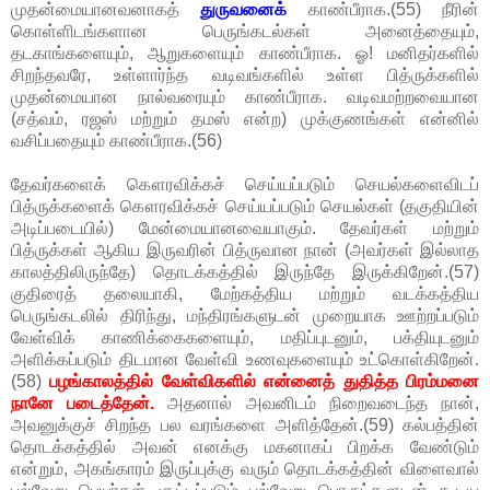
முதன்மையானவனாகத்
துருவனைக்
காண்பீராக.(55) நீரின்
கொள்ளிடங்களான பெருங்கடல்கள் அனைத்தையும்,
தடகாங்களையும், ஆறுகளையும் காண்பீராக. ஓ! மனிதர்களில்
சிறந்தவரே, உள்ளார்ந்த வடிவங்களில் உள்ள பித்ருக்களில்
முதன்மையான நால்வரையும் காண்பீராக. வடிவமற்றவையான
(சத்வம், ரஜஸ் மற்றும் தமஸ் என்ற) முக்குணங்கள் என்னில்
வசிப்பதையும் காண்பீராக.(56)
தேவர்களைக் கௌரவிக்கச் செய்யப்படும் செயல்களைவிடப்
பித்ருக்களைக் கௌரவிக்கச் செய்யப்படும் செயல்கள் (தகுதியின்
அடிப்படையில்) மேன்மையானவையாகும். தேவர்கள் மற்றும்
பித்ருக்கள் ஆகிய இருவரின் பித்ருவான நான் (அவர்கள் இல்லாத
காலத்திலிருந்தே) தொடக்கத்தில் இருந்தே இருக்கிறேன்.(57)
குதிரைத் தலையாகி, மேற்கத்திய மற்றும் வடக்கத்திய
பெருங்கடலில் திரிந்து, மந்திரங்களுடன் முறையாக ஊற்றப்படும்
வேள்விக் காணிக்கைகளையும், மதிப்புடனும், பக்தியுடனும்
அளிக்கப்படும் திடமான வேள்வி உணவுகளையும் உட்கொள்கிறேன்.
(58)
பழங்காலத்தில் வேள்விகளில் என்னைத் துதித்த பிரம்மனை
நானே படைத்தேன்.
அதனால் அவனிடம் நிறைவடைந்த நான்,
அவனுக்குச் சிறந்த பல வரங்களை அளித்தேன்.(59) கல்பத்தின்
தொடக்கத்தில் அவன் எனக்கு மகனாகப் பிறக்க வேண்டும்
என்றும், அகங்காரம் இருப்புக்கு வரும் தொடக்கத்தின் விளைவால்