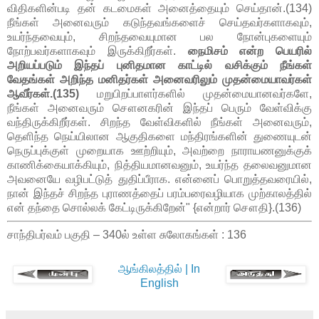
விதிகளின்படி தன் கடமைகள் அனைத்தையும் செய்தான்.(134)
நீங்கள் அனைவரும் கடுந்தவங்களைச் செய்தவர்களாகவும்,
உயர்ந்தவையும், சிறந்தவையுமான பல நோன்புகளையும்
நோற்பவர்களாகவும் இருக்கிறீர்கள்.
நைமிசம் என்ற பெயரில்
அறியப்படும் இந்தப் புனிதமான காட்டில் வசிக்கும் நீங்கள்
வேதங்கள் அறிந்த மனிதர்கள் அனைவரிலும் முதன்மையாவர்கள்
ஆவீர்கள்.(135)
மறுபிறப்பாளர்களில் முதன்மையானவர்களே,
நீங்கள் அனைவரும் சௌனகரின் இந்தப் பெரும் வேள்விக்கு
வந்திருக்கிறீர்கள். சிறந்த வேள்விகளில் நீங்கள் அனைவரும்,
தெளிந்த நெய்யிலான ஆகுதிகளை மந்திரங்களின் துணையுடன்
நெருப்புக்குள் முறையாக ஊற்றியும், அவற்றை நாராயணனுக்குக்
காணிக்கையாக்கியும், நித்தியமானவனும், உயர்ந்த தலைவனுமான
அவனையே வழிபட்டுத் துதிப்பீராக. என்னைப் பொறுத்தவரையில்,
நான் இந்தச் சிறந்த புராணத்தைப் பரம்பரைவழியாக முற்காலத்தில்
என் தந்தை சொல்லக் கேட்டிருக்கிறேன்" {என்றார் சௌதி}.(136)
சாந்திபர்வம் பகுதி – 340ல் உள்ள சுலோகங்கள் : 136
ஆங்கிலத்தில் | In
English