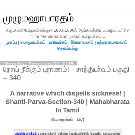
முழுமஹாபாரதம்
திரு.கிசாரிமோஹன்கங்குலி 1883-1896ல் ஆங்கிலத்தில் மொழிபெயர்த்த
"The Mahabharata" நூலின் தமிழாக்கம்...
முகப்பு
|
பொருளடக்கம்
|
ஹரிவம்சம்
|
இராமாயணம்
|
உத்தர ராமாயணம்
|
தொடர்புக்கு
Thursday, November 29, 2018
நோய் நீக்கும் புராணம்! - சாந்திபர்வம் பகுதி
– 340
A narrative which dispells sickness! |
Shanti-Parva-Section-340 | Mahabharata
In Tamil
(மோக்ஷதர்மம் - 167)
பதிவின் சுருக்கம் :
நாரதருக்குத் தன்னை வெளிப்படுத்திக் கொண்ட நாராயாணன்;