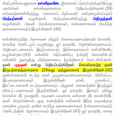
சிறப்புமிக்கவனுமான
வாசுதேவனே,
ஜீவனாகப் பிறப்பெடுக்கும்போது
பலமிக்கச் சங்கர்ஷணனாக அறியப்படுகிறான்.(39)
சங்கரஷ்ணனிலிருந்து ‘மனமாகப் பிறப்பவன்’ என்றழைக்கப்படும்
பிரத்யும்னன்
எழுகிறான். பிரத்யும்னனிலிருந்து
அநிருத்தன்
எழுகிறான். அவன் அகங்காரமாகவும், ஈஸ்வரனாகவும் (உயர்ந்த
தலைவனாகவும்) இருக்கிறான்.(40)
என்னிலிருந்தே அசைவன மற்றும் அசையாதனவற்றைக் கொண்ட
மொத்த அண்டமும் எழுகிறது. ஓ! நாரதரே, அழிவில்லாதவையும்,
அழிவடைபவையும், இருப்பவையும், இல்லாதவையும் என்னிலேயே
எழுகின்றன.(41) என்னில் அர்ப்பணிப்பு {பக்தி} கொண்டோர்
என்னில் நுழைந்து விடுதலையை {முக்தியை} அடைகின்றனர்.
நான்
புருஷன்
என்று அறியப்படுகிறேன்.
செயல்களற்ற நான்
இருபத்தைந்தாவதாக {25வது தத்துவமாக} இருக்கிறேன்.(42)
குணங்களைக் கடந்த நான் முழுமையானவனாகவும், பிரிக்கப்பட
இயலாதவனாகவும் இருக்கிறேன். நான், முரண்பட்ட
இரட்டைகளைக் கடந்தவனாகவும், பற்றுகள் அனைத்தில் இருந்தும்
விடுபட்டவனாகவும் இருக்கிறேன். ஓ! நாரதரே, இதைப் புரிந்து
கொள்ள நீர் தவறுவீர். வடிவுடையவனாக என்னை நீர் காண்கிறீர்.
நான் விரும்பினால், ஒரு கணத்தில் என்னால் இந்த வடிவத்தை
மறைக்க முடியும். நானே உயர்ந்த தலைவனாகவும் {ஈஸ்வரனாகவும்},
அண்டத்தின் ஆசானாகவும் இருக்கிறேன்.(43) ஓ! நாரதரே, எதை