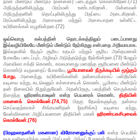
நான் மீண்டும் மீண்டும் (என்னை) படைத்துக் கொள்கிறேன்.(71)
அநிருத்தனிலிருந்து பிரம்மன் உண்டாகிறான். பின்னவன்
அநிருத்தனின் தொப்புலிலிருந்து பிறப்பை அடைகிறான்.
பிரம்மனிலிருந்து அசைவன மற்றும் அசையாதன உள்ளிட்ட
உயிரினங்கள் எழுகின்றன.(72)
ஒவ்வொரு கல்பத்தின் தொடக்கத்திலும் படைப்பானது
இவ்வழியிலேயே மீண்டும் மீண்டும் நேர்கிறது என்பதை அறிவாயாக.
இவ்வுலகில் நேரும் சூரிய உதயம் மற்றும் சூரிய அஸ்தமனன்
போலவே படைப்பும், அழிவும் அடுத்தடுத்து நேர்கின்றன.(73) மேலும்
அளவிலா சக்தி கொண்ட காலமானது மறைந்த சூரியனை மீண்டும்
கொண்டு வருவதைப் போலவே,
பூமியானவள் நீருக்கடியில் மூழ்கும்
போது,
அனைத்து உயிரினங்களின் நன்மைக்காகப் பன்றியின்
வடிவை ஏற்று, கடலெனும் கச்சையைக் கொண்ட பூமியை மீண்டும்
தன் நிலையில் நிறுத்துவேன். அதன்பிறகு, பலத்தின் செருக்கால்
நிறைந்த
ஹிரண்யாக்ஷன் என்ற பெயரைக் கொண்ட
திதியின்
மகனைக் கொல்வேன்.(74,75)
பிறகு தேவர்களுக்கு நன்மை
செய்வதற்காகச் சிங்கமனிதன் {நரசிங்க} வடிவை ஏற்று,
வேள்விகளை அழிப்பவனான திதியின் மகன்
ஹிரண்யகசிபுவைக்
கொல்வேன்.(76)
(பிரஹலாதனின் மகனான) விரோசனனுக்குப் பலி
என்ற பெயரில்
ஒரு வலிமைமிக்க மகன் பிறப்பான். அந்தப் பேரசுரன் தேவர்களாலும்,