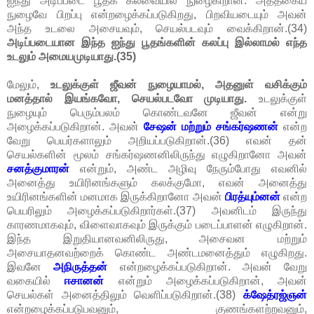
ஐந்து அடிப்படை பூதக் கலவையில் நுழைகிறான். அத்தகைய
நுழைவே பிறப்பு என்றழைக்கப்படுகிறது, பிறவியடையும் அவன்
அந்த உடலை அசையவும், செயல்படவும் வைக்கிறான்.(34)
அடிப்படையான இந்த ஐந்து பூதங்களின் கலப்பு இல்லாமல் எந்த
உடலும் அமையமுடியாது.(35)
மேலும்,
உடலுக்குள் ஜீவன் நுழையாமல், அதனுள் வசிக்கும்
மனத்தால் இயங்கவோ, செயல்படவோ முடியாது.
உடலுக்குள்
நுழையும் பெரும்பலம் கொண்டவனே ஜீவன் என்று
அழைக்கப்படுகிறான். அவன்
சேஷன் மற்றும் சங்கர்ஷணன்
என்ற
வேறு பெயர்களாலும் அறியப்படுகிறான்.(36) எவன் தன்
செயல்களின் மூலம் சங்கர்ஷணனிலிருந்து எழுகிறானோ அவன்
சனத்குமாரன்
என்றும், அண்ட அழிவு நேரும்போது எவனில்
அனைத்து உயிரினங்களும் கலக்குமோ, எவன் அனைத்து
உயிரினங்களின் மனமாக இருக்கிறானோ அவன்
பிரத்யும்னன்
என்ற
பெயரிலும் அழைக்கப்படுகிறார்கள்.(37) அவனிடம் இருந்து
காரணமாகவும், விளைவாகவும் இருக்கும் படைப்பாளன் எழுகிறான்.
இந்த இறுதியானவனிலிருது, அசைவன மற்றும்
அசையாதனவற்றைக் கொண்ட அண்டமனைத்தும் எழுகிறது.
இவனே
அநிருத்தன்
என்றழைக்கப்படுகிறான். அவன் வேறு
வகையில்
ஈசானன்
என்றும் அழைக்கப்படுகிறான், அவன்
செயல்கள் அனைத்திலும் வெளிப்படுகிறான்.(38)
க்ஷேத்ரஜ்ஞன்
என்றழைக்கப்படுபவனும், குணங்களற்றவனும்,