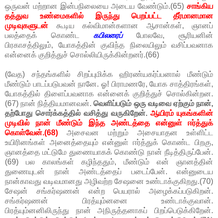
ஒருவன் மற்றான இன்பநிலையை அடைய வேண்டும்.(65)
சாங்கிய
தத்துவ உண்மைகளில் இருந்து பெறப்பட்ட தீர்மானமான
முடிவுகளுடன்
கூடிய கல்விமான்களான ஆசான்கள், ஞானப்
பலத்தைக் கொண்ட
கபிலரைப்
போலவே, சூரியனின்
பிரகாசத்திலும், யோகத்தின் குவிந்த நிலையிலும் வசிப்பவனாக
என்னைக் குறித்துச் சொல்லியிருக்கின்றனர்.(66)
(வேத) சந்தங்களில் சிறப்புமிக்க ஹிரண்யகர்ப்பனால் மீண்டும்
மீண்டும் பாடப்படுபவன் நானே. ஓ! பிராமணரே, யோக சாத்திரங்கள்,
யோகத்தில் திளைப்பவனாக என்னைக் குறித்துச் சொல்கின்றன.
(67) நான் நித்தியமானவன்.
வெளிப்படும் ஒரு வடிவை ஏற்கும் நான்,
தற்போது சொர்க்கத்தில் வசித்து வருகிறேன்.
ஆயிரம் யுகங்களின்
முடிவில் நான் மீண்டும் இந்த அண்டத்தை என்னுள் ஈர்த்துக்
கொள்வேன்.(68)
அசைவன மற்றும் அசையாதன உள்ளிட்ட
உயிரினங்கள் அனைத்தையும் என்னுள் ஈர்த்துக் கொண்ட பிறகு,
ஞானத்தை மட்டுமே துணையாகக் கொண்டு நான் நீடித்திருப்பேன்.
(69) பல காலங்கள் கழிந்ததும், மீண்டும் என் ஞானத்தின்
துணையுடன் நான் அண்டத்தைப் படைப்பேன். என்னுடைய
நான்காவது வடிவமானது அழிவற்ற சேஷனை உண்டாக்குகிறது.(70)
சேஷன் சங்கர்ஷணன் என்ற பெயரால் அழைக்கப்படுகிறன்.
சங்கர்ஷணன் பிரத்யும்னனை உண்டாக்குவான்.
பிரத்யும்னனிலிருந்து நான் அநிருத்தனாகப் பிறப்பெடுக்கிறேன்.