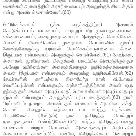
பல்வேறு பெயர்கள் சூட்டப்படும் பல்வேறு பொருட்களுடன் கூடிய
உலகங்கள் அனைத்தின் அரசுரிமையையும் அவனுக்குக் கிடைக்கும்
என்று அவனிடம் சொன்னேன்.(60)
(உயிரினங்களின் பழக்க வழக்கத்திற்கு) அவனால்
கொடுக்கப்படக்கூடியவையும், எவராலும் மீற முடியாதவையுமான
எல்லைகளையும், வரைமுறைகளையும் அவனுக்குச் சொன்னேன்.
அவனிடம் (வேள்விகளில் முறையான செயல்களின் மூலம்)
வேண்டுவோருக்கு வரங்கள் கொடுக்கக்கூடியவனாக அவன்
இருப்பான் என்பதையும் அவனுக்குச் சொன்னேன்.(61) தேவர்கள்,
அசுரர்கள், முனிவர்கள், பித்ருக்கள், படைப்பில் அமைந்திருக்கும்
பல்வேறு உயிரினங்கள் அனைத்தினாலும் துதிக்கத்தக்கவனாக
அவன் இருப்பான் என்பதையும் அவனுக்கு உறுதிகூறினேன்.(62)
தேவர்களின் காரியத்தை நிறைவேற்ற நான் எப்போதும்
வெளிப்படுவேன் என்பதையும், அக்காரியத்திற்காக அவன் ஒரு
தந்தை தன் மகனை அழைப்பதைப் போல என்னை அழைப்பதையும்
ஏற்பேன் என்பதையும் அவனுக்குப் புரிய வைத்தேன்.(63) நான்
பிரம்மனிடம் நிறைவு கொண்டதன் விளைவால் அளவிலா சக்தி
கொண்ட அவனுக்கு ஏற்புடைய பல உயர்ந்த வரங்களை
அருளினேன். (மீண்டும்) நான் நிவிருத்தி சொல்லும்
நடைமுறையைப் பின்பற்றினேன்.(64) உயர்ந்த நிவிருத்தியானது
கடமைகள் மற்றும் செயல்கள் அனைத்தையும் அழிப்பதில்
அடையாளம் காணப்படும். எனவே, நிவிருத்தியைப் பின்பற்றும்