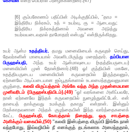
கேசவன்
என்ற பெயரால் அழைக்கின்றனர்.(47)
[6] கும்பகோணம் பதிப்பின் அடிக்குறிப்பில், "தாம =
இந்திரிய நிக்ரகம், உத் = உயர்வு, ரூ = ஆடைவது;
இந்திரிய நிக்ரகத்தினால் அவனை அடுத்து
உயர்வயடைவதால் தாமோதரர் என்பது" என்றிருக்கிறது.
உயர் ஆன்ம
உதத்தியர்,
தமது மனைவியைக் கருவுறச் செய்து,
தேவர்களின் மாயையால் அவளிடமிருந்து மறைந்தார்.
தம்பியான
பிருஹஸ்பதி,
அந்த உயர் ஆன்மாவுடைய {உதத்தியருடைய}
மனைவியின் முன் தோன்றினார்.(48) ஓ! குந்தியின் மகனே,
உதத்தியருடைய மனைவியின் கருவறையில் இருந்தவனும்,
ஏற்கனவே அடிப்படையான ஐம்பூதங்களால் உடலமைந்ததுவனுமான
குழந்தை,
கலவி விருப்பத்தால் அங்கே வந்த அந்த முதன்மையான
முனிவரிடம் {பிருஹஸ்பதியிடம்},(49)
"ஓ! வரங்களை அளிப்பவரே,
நான் ஏற்கனவே இந்தக் கருவறையில் நுழைந்துவிட்டேன். என்
தாயைத் தாக்குவது உமக்குத் தகாது" என்றான். இன்னும்
பிறக்காதவனான அந்தக் குழந்தையின் இந்த வார்த்தைகளைக்
கேட்ட
பிருஹஸ்பதி, கோபத்தால் நிறைந்து, ஒரு சாபத்தை
அளிக்கும் வகையில்,(50)
"கலவி இன்பத்தை விரும்பி இங்கே நான்
வந்தபோது, இவ்வழியில் நீ எனக்குத் தடங்கலாக அமைந்ததால்,