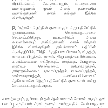
சிறப்பியல்பைக் கொண்டதாகும். பரமாத்மாவை
வணங்குவதன் மூலம் அவன் தன்னையே
வணங்குகிறான்" எனக் கங்குலி இங்கே
விளக்குகிறார்.
[3] "சத்வமே அறத்தின் குணமாகும். அது பதிரெட்டுக்
குணங்களைக் கொண்டிருப்பதாகச்
சொல்லப்படுகிறது. உரையாசிரியர் அவை
அனைத்தையும் குறிப்பிடுகிறார்" எனக் கங்குலி
இங்கே விளக்குகிறார். கும்பகோணம் பதிப்பின்
அடிக்குறிப்பில், "பிரீதி, மிகுதியான பிரகாசம், விருத்தி,
ஸுலபனாயிருத்தல், ஸுகம், கிருபணத்தனமில்லாமை,
பரபரப்பில்லாமை, ஸந்தோஷம், ஸ்ரத்தை, பொறுமை,
தைரியம், கொல்லாமை, சுசியாயிருத்தல்,
குரோதமில்லாமை, ருசுவாயிருத்தல், ஸமமாயிருத்தல்,
உண்மையுரைத்தல், அஸூயையில்லாமை"
ஆகியனவனே அந்தப் பதினெட்டுக் குணங்கள் என்று
சொல்லப்பட்டிருக்கின்றன.
வானத்தையும், பூமியையும் தன் ஆன்மாவாகக் கொண்டவளும், தன்
படைப்பு சக்தியால் அண்டத்தைத் தாங்குவதில் வெல்பவளுமான