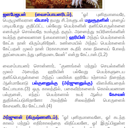
ஜனமேஜயன் {வைசம்பாயனரிடம்},
"ஓ! புனிதமானவரே,
பெருமுனிவரான
வியாசர்
தமது சீடர்களுடன்
மதுசூதனின்
புகழைப்
பாடியபோது குறிப்பிட்ட பல்வேறு பெயர்களின் தனிப்பொருள்களை
எனக்குச் சொல்வதே உமக்குத் தகும். அனைத்து உயிரினங்களின்
உயர்ந்த தலைவனான {பகவானான}
ஹரியின்
அந்தப் பெயர்களைக்
கேட்க நான் விரும்புகிறேன். உண்மையில் அந்தப் பெயர்களைக்
கேட்பதன் மூலம் நான் பிரகாசமான கூதிர் கால நிலவைப் போலத்
தூய்மையடைந்து புனிதமடைவேன்" என்று கேட்டான்.(1,2)
வைசம்பாயனர் சொன்னார், "குணங்கள் மற்றும் செயல்களின்
மூலம் அமைந்த ஹரியின் பல்வேறு பெயர்களுடைய
தனிப்பொருள்களை அந்தப் பலமிக்க ஹரியே உற்சாகம் நிறைந்த
ஆன்மாவோடு
பல்குனனுக்கு {அர்ஜுனனுக்கு}
விளக்கியதைக்
கேட்பாயாக.(3) ஒரு காலத்தில், பகைவீரர்களைக் கொல்பவனான
பல்குனன், எந்தப் பெயர்களால் உயர் ஆன்ம
கேசவன்
துதிக்கப்படுகிறானோ அவற்றில் சிலவற்றின் பொருளைக்
கேசவனிடமே கேட்டான்.(4)
அர்ஜுனன் {கிருஷ்ணனிடம்},
"ஓ! புனிதமானவனே, ஓ! கடந்த
காலம் மற்றும் எதிர்காலத்தை விதிப்பவனே, ஓ! இருப்பிலுள்ள