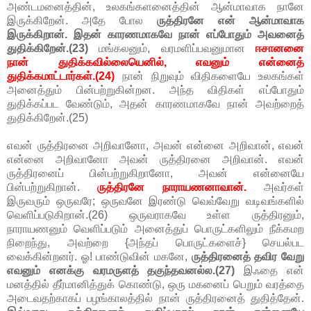
அண்டமனைத்தின், உலகங்களனைத்தின் ஆன்மாவாக நானே
இருக்கிறேன். அதே போல
ருத்திரனே என் ஆன்மாவாக
இருக்கிறான். இதன் காரணமாகவே நான் எப்போதும் அவனைத்
துதிக்கிறேன்.(23)
மங்கலனும், வரமளிப்பவனுமான
ஈசானனை
நான் துதிக்கவில்லையெனில், எவனும் என்னைத்
துதிக்கமாட்டார்கள்.(24)
நான் நிறுவும் விதிகளையே உலகங்கள்
அனைத்தும் பின்பற்றுகின்றன. அந்த விதிகள் எப்போதும்
துதிக்கப்பட வேண்டும், அதன் காரணமாகவே நான் அவற்றைத்
துதிக்கிறேன்.(25)
எவன் ருத்திரனை அறிவானோ, அவன் என்னை அறிவான், எவன்
என்னை அறிவானோ அவன் ருத்திரனை அறிவான். எவன்
ருத்திரனைப் பின்பற்றுகிறானோ, அவன் என்னையே
பின்பற்றுகிறான்.
ருத்திரனே நாராயணனாவான்.
அவர்கள்
இருவரும் ஒருவரே; ஒருவனே இரண்டு வெவ்வேறு வடிவங்களில்
வெளிப்படுகிறான்.(26) ஒருவராகவே உள்ள ருத்திரனும்,
நாராயணனும் வெளிப்படும் அனைத்துப் பொருட்களிலும் நீக்கமற
நிறைந்து, அவற்றை {அந்தப் பொருட்களைச்} செயல்பட
வைக்கின்றனர். ஓ! பாண்டுவின் மகனே,
ருத்திரனைத் தவிர வேறு
எவனும் எனக்கு வரமருளத் தகுந்தவனல்ல.(27)
இஃதை என்
மனத்தில் தீர்மானித்துக் கொண்டு, ஒரு மகனைப் பெறும் வரத்தை
அடைவதற்காகப் பழங்காலத்தில் நான் ருத்திரனைத் துதித்தேன்.