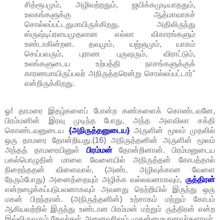
சித்ரூபமும், அழிவற்றதும், ஜயிக்கமுடியாததும்,
உலகங்களுக்கு ஆத்மாவாகச்
சொல்லப்பட்டதுமாயிருக்கிறது. அதிலிருந்து
ஸ்ருஷ்டிப்ரளயமுதலான எல்லா விகாரங்களும்
உண்டாகின்றன. தவமும், யஜ்ஞமும், யாகம்
செய்பவரும், புராண புருஷரும், விராட்டும்,
உலங்களுடைய உற்பத்தி நாசங்களுக்குக்
காரணமாயிருப்பவர் அநிருத்தரென்று சொல்லப்பட்டார்"
என்றிருக்கிறது.
ஓ! தாமரை இதழ்களைப் போன்ற கண்களைக் கொண்டவனே,
பிரம்மனின் இரவு முடிந்த போது, அந்த அளவிலா சக்தி
கொண்டவனுடைய
{அநிருத்தனுடைய}
அருளின் மூலம் முதலில்
ஒரு தாமரை தோன்றியது.(16) அநிருத்தனின் அருளின் மூலம்
அந்தத் தாமரையினுள்
பிரம்மன்
தோன்றினான். பிரம்மனுடைய
பகல்பொழுதின் மாலை வேளையில் அநிருத்தன் கோபத்தால்
நிறைந்ததன் விளைவால், (அண்ட அழிவுக்கான வேளை
நேரும்போது) அனைத்தையும் அழிக்க வல்லவனாகவும்,
ருத்திரன்
என்றழைக்கப்படுபவனாகவும் அவனது நெற்றியில் இருந்து ஒரு
மகன் பிறந்தான். (அநிருத்தனின்) உற்சாகம் மற்றும் கோபம்
ஆகியவற்றில் இருந்து உண்டான பிரம்மன் மற்றும் ருத்திரன் என்ற
இவ்விருவரும் தேவர்கள் அனைவரிலும் முதன்மையானவர்களாவர்.