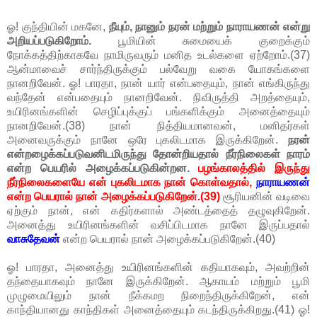
ஓ! குந்தியின் மகனே,
நீயும், நானும் நரன் மற்றும் நாராயணன் என்று
அறியப்படுகிறோம்.
பூமியின் சுமையைக் குறைக்கும்
நோக்கத்திற்காகவே நாமிருவரும் மனித உடல்களை ஏற்றோம்.(37)
ஆன்மாவைச் சார்ந்திருக்கும் பல்வேறு வகை யோகங்களை
நானறிவேன். ஓ! பாரதா, நான் யார் என்பதையும், நான் எங்கிருந்து
வந்தேன் என்பதையும் நானறிவேன். நிவிருத்தி அறத்தையும்,
உயிரினங்களின் செழிப்புக்குப் பங்களிக்கும் அனைத்தையும்
நானறிவேன்.(38) நான் நித்தியமானவன், மனிதர்கள்
அனைவருக்கும் நானே ஒரே புகலிடமாக இருக்கிறேன்.
நரன்
என்றழைக்கப்படுவனிடமிருந்து தோன்றியதால் நீர்நிலைகள் நாரம்
என்ற பெயரில் அழைக்கப்படுகின்றன.
பழங்காலத்தில் இருந்து
நீர்நிலைகளையே என் புகலிடமாக நான் கொள்வதால்,
நாராயணன்
என்ற பெயரால் நான் அழைக்கப்படுகிறேன்.(39)
சூரியனின் வடிவை
ஏற்கும் நான், என் கதிர்களால் அண்டத்தைத் தழுவுகிறேன்.
அனைத்து உயிரினங்களின் வசிப்பிடமாக நானே இருப்பதால்
வாசுதேவன்
என்ற பெயரால் நான் அழைக்கப்படுகிறேன்.(40)
ஓ! பாரதா, அனைத்து உயிரினங்களின் கதியாகவும், அவற்றின்
தந்தையாகவும் நானே இருக்கிறேன். ஆகாயம் மற்றும் பூமி
முழுமையிலும் நான் நீக்கமற நிறைந்திருக்கிறேன், என்
காந்தியானது காந்திகள் அனைத்தையும் கடந்திருக்கிறது.(41) ஓ!