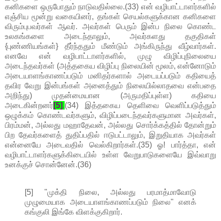
கனிகளை ஒருபோதும் நாடுவதில்லை.(33) என் வழிபாட்டாளர்களில்
எஞ்சிய மூன்று வகையினர், தங்கள் செயல்களுக்கான கனிகளை
விரும்புபவர்கள் ஆவர். அவர்கள் பெரும் இன்ப நிலை கொண்ட
உலகங்களை அடைந்தாலும், அவர்களது தகுதிகள்
{புண்ணியங்கள்} தீர்ந்ததும் மீண்டும் அங்கிருந்து வீழ்வார்கள்.
எனவே என் வழிபாட்டாளர்களில், முழு விழிப்புநிலையை
அடைந்தவர்கள் (அத்தகைய விழிப்பு நிலையின் மூலம், என்னோடும்
அடையாளங்காணப்படும் மனிதர்களால் அடையப்படும் கதியைத்
தவிர வேறு இன்பங்கள் அனைத்தும் நிலையில்லாதவை என்பதை
அறிந்து) முதன்மையான (அருமதிப்புள்ள) கதியை
அடைகின்றனர்
[5]
.
(34) இத்தகைய தெளிவை வெளிப்படுத்தும்
ஒழுக்கம் கொண்டவர்களும், விழிப்படைந்தவர்களுமான அவர்கள்,
பிரம்மன், அல்லது மஹாதேவன், அல்லது சொர்க்கத்தில் தோன்றும்
பிற தேவர்களைத் துதிப்பதில் ஈடுபட்டாலும், இறுதியாக அவர்கள்
என்னையே அடைவதில் வெல்கிறார்கள்.(35) ஓ! பார்த்தா, என்
வழிபாட்டாளர்களுக்கிடையில் உள்ள வேறுபாடுகளையே இவ்வாறு
உனக்குச் சொன்னேன்.(36)
[5] "முக்தி நிலை, அல்லது பரமாத்மாவோடு
முழுமையாக அடையாளங்காணப்படும் நிலை" எனக்
கங்குலி இங்கே விளக்குகிறார்.