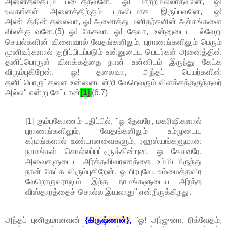
அனைத்தையும் படைத்தவனே, ஓ! மாற்றமில்லாதவனே, ஓ!
உலகங்கள் அனைத்திற்கும் புகலிடமாக இருப்பவனே, ஓ!
அண்டத்தின் தலைவா, ஓ! அனைத்து மனிதர்களின் அச்சங்களை
விலக்குபவனே,(5) ஓ! கேசவா, ஓ! தேவா, உன்னுடைய பல்வேறு
செயல்களின் விளைவால் வேதங்களிலும், புராணங்களிலும் பெரும்
முனிவர்களால் குறிப்பிடப்படும் உன்னுடைய பெயர்கள் அனைத்தின்
தனிப்பொருள் விளக்கத்தை நான் உன்னிடம் இருந்து கேட்க
விரும்புகிறேன். ஓ! தலைவா, அந்தப் பெயர்களின்
தனிப்பொருட்களை உன்னையன்றி வேறெவரும் விளக்கத்தகுந்தவர்
அல்ல" என்று கேட்டான்
[1]
.
(6,7)
[1] கும்பகோணம் பதிப்பில், "ஓ தேவரே, மகரிஷிகளால்
புராணங்களிலும், வேதங்களிலும் உம்முடைய
கர்மங்களால் உண்டானவைகளும், ரஹஸ்யங்களுமான
நாமங்கள் சொல்லப்பட்டிருக்கின்றன. ஓ கேசவரே,
அவைகளுடைய அர்த்தவிவரணத்தை உம்மிடமிருந்து
நான் கேட்க விரும்புகிறேன். ஓ பிரபுவே, உம்மைத்தவிர
வேறொருவராலும் இந்த நாமங்களுடைய அர்த்த
விஸ்தாரத்தைச் சொல்ல இயலாது" என்றிருக்கிறது.
அந்தப் புனிதமானவன்
{கிருஷ்ணன்},
"ஓ! அர்ஜுனா, ரிக்வேதம்,