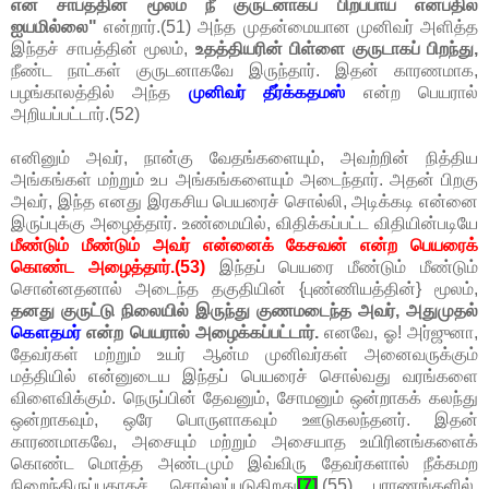
என் சாபத்தின் மூலம் நீ குருடனாகப் பிறப்பாய் என்பதில்
ஐயமில்லை"
என்றார்.(51) அந்த முதன்மையான முனிவர் அளித்த
இந்தச் சாபத்தின் மூலம்,
உதத்தியரின் பிள்ளை குருடாகப் பிறந்து,
நீண்ட நாட்கள் குருடனாகவே இருந்தார். இதன் காரணமாக,
பழங்காலத்தில் அந்த
முனிவர் தீர்க்கதமஸ்
என்ற பெயரால்
அறியப்பட்டார்.(52)
எனினும் அவர், நான்கு வேதங்களையும், அவற்றின் நித்திய
அங்கங்கள் மற்றும் உப அங்கங்களையும் அடைந்தார். அதன் பிறகு
அவர், இந்த எனது இரகசிய பெயரைச் சொல்லி, அடிக்கடி என்னை
இருப்புக்கு அழைத்தார். உண்மையில், விதிக்கப்பட்ட விதியின்படியே
மீண்டும் மீண்டும் அவர் என்னைக் கேசவன் என்ற பெயரைக்
கொண்ட அழைத்தார்.(53)
இந்தப் பெயரை மீண்டும் மீண்டும்
சொன்னதனால் அடைந்த தகுதியின் {புண்ணியத்தின்} மூலம்,
தனது குருட்டு நிலையில் இருந்து குணமடைந்த அவர், அதுமுதல்
கௌதமர்
என்ற பெயரால் அழைக்கப்பட்டார்.
எனவே, ஓ! அர்ஜுனா,
தேவர்கள் மற்றும் உயர் ஆன்ம முனிவர்கள் அனைவருக்கும்
மத்தியில் என்னுடைய இந்தப் பெயரைச் சொல்வது வரங்களை
விளைவிக்கும். நெருப்பின் தேவனும், சோமனும் ஒன்றாகக் கலந்து
ஒன்றாகவும், ஒரே பொருளாகவும் ஊடுகலந்தனர். இதன்
காரணமாகவே, அசையும் மற்றும் அசையாத உயிரினங்களைக்
கொண்ட மொத்த அண்டமும் இவ்விரு தேவர்களால் நீக்கமற
நிறைந்திருப்பதாகச் சொல்லப்படுகிறது
[7]
.
(55) புராணங்களில்,