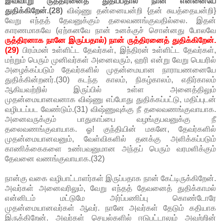
இவ்வாறு ருத்திரனைத் துதிப்பதால் நான் என்னையே
துதிக்கிறேன்.(28)
விஷ்ணு தன்னையன்றி {தன் சுயத்தையன்றி}
வேறு எந்தத் தேவனுக்கும் தலைவணங்குவதில்லை. இதன்
காரணமாகவே (ஏற்கனவே நான் உனக்குச் சொன்னது போலவே
ருத்திரனாக நானே இருப்பதால்) நான் ருத்திரனைத் துதிக்கிறேன்.
(29)
பிரம்மன் உள்ளிட்ட தேவர்கள், இந்திரன் உள்ளிட்ட தேவர்கள்,
மற்றும் பெரும் முனிவர்கள் அனைவரும், ஹரி என்று வேறு பெயரில்
அழைக்கப்படும் தேவர்களில் முதன்மையான நாராயணனையே
துதிக்கின்றனர்.(30) கடந்த காலம், நிகழ்காலம், எதிர்காலம்
ஆகியவற்றில் இருப்பில் உள்ள அனைத்திலும்
முதன்மையானவனாக விஷ்ணு எப்போது துதிக்கப்பட்டு, மதிப்புடன்
வழிபடப்பட வேண்டும்.(31) விஷ்ணுவுக்கு நீ தலைவணங்குவாயாக.
அனைவருக்கும் பாதுகாப்பை வழங்குபவனுக்கு நீ
தலைவணங்குவாயாக. ஓ! குந்தியின் மகனே, தேவர்களில்
முதன்மையானவனும், வேள்விகளில் தனக்கு அளிக்கப்படும்
காணிக்கைகளை உண்பவனுமான அந்தப் பெரும் வரமளிக்கும்
தேவனை வணங்குவாயாக.(32)
நான்கு வகை வழிபாட்டாளர்கள் இருப்பதாக நான் கேட்டிருக்கிறேன்.
அவர்கள் அனைவரிலும், வேறு எந்தத் தேவனைத் துதிக்காமல்
என்னிடம் மட்டுமே அர்ப்பணிப்பு கொண்டோரே
முதன்மையானவர்கள் ஆவர். நானே அவர்கள் தேடும் கதியாக
இருக்கிறேன். அவர்கள் செயல்களில் ஈடுபட்டாலும் அவற்றின்