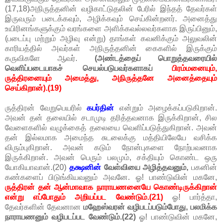
(17,18)அநிருத்தனின் வழிகாட்டுதலின் பேரில் இந்தத் தேவர்கள்
இருவரும் படைக்கவும், அழிக்கவும் செய்கின்றனர். அனைத்து
உயிரினங்களுக்கும் வரங்களை அளிக்கவல்லவர்களாக இருப்பினும்,
(படைப்பு மற்றும் அழிவு என்று) தாங்கள் கவனிக்கும் அலுவலின்
காரியத்தில் அவர்கள் அநிருத்தனின் கைகளில் இருக்கும்
கருவிகளே ஆவர்.
(அண்டத்தைப் பொறுத்தவரையில்
வெளிப்படையாகச் செயல்படுபவர்களாகப்
பிரம்மனையும்,
ருத்திரனையும் அமைத்து, அநிருத்தனே அனைத்தையும்
செய்கிறான்).(19)
ருத்திரன் வேறுபெயரில்
கபர்தின்
என்றும் அழைக்கப்படுகிறான்.
அவன் தன் தலையில் சடாமுடி தரித்தவனாக இருக்கிறான், சில
வேளைகளில் வழுக்கைத் தலையை வெளிப்படுத்துகிறான். அவன்
தன் இல்லமாக அமைந்த சுடலைக்கு மத்தியிலேயே வசிக்க
விரும்புகிறான். அவன் கடும் நோன்புகளை நோற்பவனாக
இருக்கிறான். அவன் பெரும் பலமும், சக்தியும் கொண்ட ஒரு
யோகியாவான்.(20)
தக்ஷனின்
வேள்வியை அழித்தவனும்,
பகனின்
கண்களைப் பிடுங்கியவனும் அவனே. ஓ! பாண்டுவின் மகனே,
ருத்திரன் தன் ஆன்மாவாக நாராயணனையே கொண்டிருக்கிறான்
என்று எப்போதும் அறியப்பட வேண்டும்.(21)
ஓ! பார்த்தா,
தேவர்களின் தேவனான
மஹேஸ்வரன் வழிபடப்படும்போது, பலமிக்க
நாராயணனும் வழிபடப்பட வேண்டும்.(22)
ஓ! பாண்டுவின் மகனே,