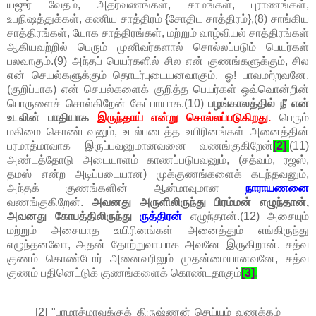
யஜுர் வேதம், அதர்வணங்கள், சாமங்கள், புராணங்கள்,
உபநிஷத்துக்கள், கணிய சாத்திரம் {சோதிட சாத்திரம்},(8) சாங்கிய
சாத்திரங்கள், யோக சாத்திரங்கள், மற்றும் வாழ்வியல் சாத்திரங்கள்
ஆகியவற்றில் பெரும் முனிவர்களால் சொல்லப்படும் பெயர்கள்
பலவாகும்.(9) அந்தப் பெயர்களில் சில என் குணங்களுக்கும், சில
என் செயல்களுக்கும் தொடர்புடையனவாகும். ஓ! பாவமற்றவனே,
(குறிப்பாக) என் செயல்களைக் குறித்த பெயர்கள் ஒவ்வொன்றின்
பொருளைச் சொல்கிறேன் கேட்பாயாக.(10)
பழங்காலத்தில் நீ என்
உடலின் பாதியாக
இருந்தாய் என்று சொல்லப்படுகிறது.
பெரும்
மகிமை கொண்டவனும், உடல்படைத்த உயிரினங்கள் அனைத்தின்
பரமாத்மாவாக இருப்பவனுமானவனை வணங்குகிறேன்
[2]
.
(11)
அண்டத்தோடு அடையாளம் காணப்படுபவனும், (சத்வம், ரஜஸ்,
தமஸ் என்ற அடிப்படையான) முக்குணங்களைக் கடந்தவனும்,
அந்தக் குணங்களின் ஆன்மாவுமான
நாராயணனை
வணங்குகிறேன்.
அவனது அருளிலிருந்து பிரம்மன் எழுந்தான்,
அவனது கோபத்திலிருந்து
ருத்திரன்
எழுந்தான்.(12) அசையும்
மற்றும் அசையாத உயிரினங்கள் அனைத்தும் எங்கிருந்து
எழுந்தனவோ, அதன் தோற்றுவாயாக அவனே இருகிறான். சத்வ
குணம் கொண்டோர் அனைவரிலும் முதன்மையானவனே, சத்வ
குணம் பதினெட்டுக் குணங்களைக் கொண்டதாகும்
[3]
.
[2] "பரமாத்மாவுக்குக் கிருஷ்ணன் செய்யும் வணக்கம்