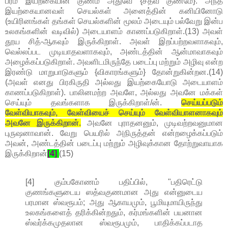
பரம இயற்கையின் குணம் அதுவே {சத்வ குணமே}. அந்த
இயற்கையானவள் செயல்கள் அனைத்தின் கனியினோடு
(உயிரினங்கள் தங்கள் செயல்களின் மூலம் அடையும் பல்வேறு இன்ப
உலகங்களின் வடிவில்) அடையாளம் காணப்படுகிறாள்.(13) அவள்
தூய சித்-ஆகவும் இருக்கிறாள். அவள் இறப்பற்றவளாகவும்,
வெல்லப்பட முடியாதவளாகவும், அண்டத்தின் ஆன்மாவாகவும்
அழைக்கப்படுகிறாள். அவளிடமிருந்தே படைப்பு மற்றும் அழிவு என்ற
இரண்டு மாறுபாடுகளும் {விகாரங்களும்} தோன்றுகின்றன.(14)
(அவள் எனது பிரகிருதி அல்லது இயற்கையோடு அடையாளம்
காணப்படுகிறாள்). பாலினமற்ற அவளே, அல்லது அவனே மக்கள்
செய்யும் தவங்களாக இருக்கிறாள்/ன்.
செய்யப்படும்
வேள்வியாகவும், வேள்வியைச் செய்யும் வேள்வியாளனாகவும்
அவனே இருக்கிறான்.
அவனே புராதனனும், முடிவற்றவனுமான
புருஷனாவான். வேறு பெயரில் அநிருத்தன் என்றழைக்கப்படும்
அவன், அண்டத்தின் படைப்பு மற்றும் அழிவுக்கான தோற்றுவாயாக
இருக்கிறான்
[4]
.
(15)
[4] கும்பகோணம் பதிப்பில், "பதிரெட்டு
குணங்களுடைய ஸத்வகுணமான அது என்னுடைய
பரமான ஸ்வரூபம்; அது ஆகாயமும், பூமியுமாயிருந்து
உலகங்களைத் தரிக்கின்றதும், கர்மங்களின் பயனான
ஸ்வர்க்கமுதலான ஸ்வரூபமும், பாதிக்கப்படாத