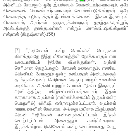
அக்னியும் சோமனும் ஒரே இயல்பைக் கொண்டவர்களாகவும், ஒரே
விளைவைக் கொண்டவர்களாகவும் சொல்லப்படுகின்றனர். ஒரே
விளைவுக்கு வழிவகுக்கும் இயல்பைக் கொண்ட இவை இரண்டின்
விளைவால், அவர்கள் ஒருவருக்கொருவர் தகுந்தவரென்றும்,
அண்டத்தைத் தாங்குபவர்கள் என்றும் சொல்லப்படுகின்றனர்"
என்றான் {கிருஷ்ணன்}.(56)
[7] "ரிஷிகேசன் என்ற சொல்லின் பொருளை
விளக்குவதே இந்த ஸ்லோகத்தின் நோக்கமாகும் என
உரையாசிரியர் இங்கே விளக்குகிறார். அக்னி
செரிமான நெருப்பாகும். சோமன் உணவாகும். எனவே,
அக்னியும், சோமனும் ஒன்று கலப்பதால் அண்டத்தைத்
தாங்குகின்றனர். செரிமான நெருப்பு மற்றும் உணவின்
வடிவிலான அக்னி மற்றும் சோமன் ஆகிய இருவரும்
அண்டத்திற்கு மகிழ்ச்சியளிப்பவர்களாவர். இதன்
காரணமாக அவர்கள் (எண்ணிக்கையில் இருவர் என்ற
பொருளில்) ஹ்ரிஷி என்றழைக்கப்பட்டனர். அவர்கள்
நாராயணனின் கேசமாக, அல்லது மயிராக இருப்பதால்
அவன் ரிஷிகேசன் என்றழைக்கப்பட்டான். இந்தச்
சொற்பிறப்பியல் அனைத்தும் கவர்ச்சிகரமாக
இருக்கின்றன. ரிஷிகேசன் என்ற சொல்லானது வேறு