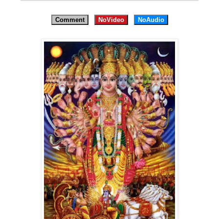
Comment
NoVideo
NoAudio