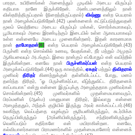
பாரதா, உயிரினங்கள் அனைத்தும் முடிவில் அடைய விரும்பும்
கதியாக நானே இருக்கிறேன். அண்டமனைத்திலும் நான்
விஸ்தரித்திருப்பதால் {நிறைந்திருப்பதால்}
விஷ்ணு
என்ற பெயரால்
நான் அழைக்கப்படுகிறேன்.(42) புலன்களைக் கட்டுப்படுத்துவதன்
மூலம் வெற்றியை அடைய விரும்பும் மக்கள், சொர்க்கமாகவும்,
பூமியாகவும் அவை இரண்டிற்கும் இடையில் உள்ள ஆகாயமாகவும்
உள்ள என்னையே அடைய முனைகின்றனர். இதன் காரணமாக
நான்
தாமோதரன்
[6]
என்ற பெயரால் அழைக்கப்படுகிறேன்.(43)
பிருச்னி என்ற சொல்லில் உணவு, வேதங்கள், நீர் மற்றும் அமுதம்
ஆகியவையும் அடங்கும். இவை நான்கும் எப்போதும் என் வயிற்றில்
இருக்கின்றன. எனவே நான்
பிருச்னிகர்ப்பன்
என்ற பெயரால்
அழைக்கப்படுகிறேன்.(44) ஒரு காலத்தில்,
ஏகதர்
மற்றும்
திவிதரால்
முனிவர்
திரிதர்
கிணற்றுக்குள் தள்ளிவிடப்பட்ட போது, மனம்
தளர்ந்த திரிதர், "ஓ பிருச்னிகர்ப்பா, வீழ்ந்துவிட்ட திரிதனைக்
காப்பாயாக" என்று என்னை இருப்புக்கு அழைத்ததாக முனிவர்கள்
சொல்கின்றனர்.(45) முனிவர்களில் முதன்மையானவரும்,
பிரம்மனின் (ஆன்ம) மகனுமான திரிதர், இவ்வாறு என்னை
அழைத்ததும், அந்தக் குழியில் இருந்து அவர் காக்கப்பட்டார்.(46)
உலகிற்கு வெப்பத்தை வழங்கும் சூரியனிலிருந்தும், சுடர்மிக்க
நெருப்பிலிருந்தும் {அக்னியிலிருந்தும்}, சந்திரனிலிருந்தும்
வெளிப்படும் கதிர்களே என் மயிராகின்றன. எனவே,
கல்வியாளர்களான பிராமணர்களில் முதன்மையானோர் என்னைக்