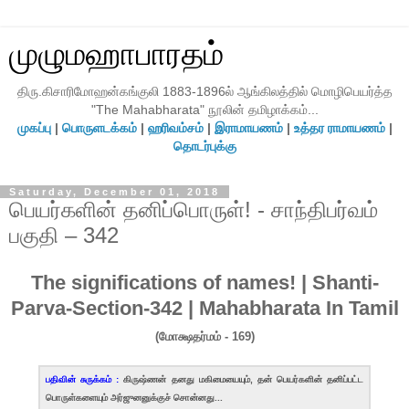
முழுமஹாபாரதம்
திரு.கிசாரிமோஹன்கங்குலி 1883-1896ல் ஆங்கிலத்தில் மொழிபெயர்த்த
"The Mahabharata" நூலின் தமிழாக்கம்...
முகப்பு
|
பொருளடக்கம்
|
ஹரிவம்சம்
|
இராமாயணம்
|
உத்தர ராமாயணம்
|
தொடர்புக்கு
Saturday, December 01, 2018
பெயர்களின் தனிப்பொருள்! - சாந்திபர்வம்
பகுதி – 342
The significations of names! | Shanti-
Parva-Section-342 | Mahabharata In Tamil
(மோக்ஷதர்மம் - 169)
பதிவின் சுருக்கம் :
கிருஷ்ணன் தனது மகிமையையும், தன் பெயர்களின் தனிப்பட்ட
பொருள்களையும் அர்ஜுனனுக்குச் சொன்னது...