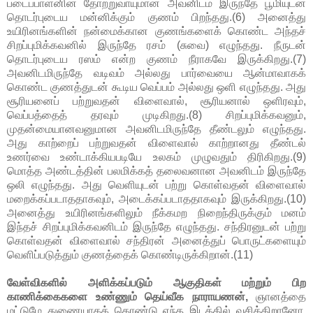
படைப்பாளனின் தோற்றுவாயுமான அவனிடம் இருந்தே பூமியுடன்
தொடர்புடைய மன்னிக்கும் குணம் பிறந்தது.(6) அனைத்து
உயிரினங்களின் நன்மைக்கான குணங்களைக் கொண்ட அந்தச்
சிறப்புமிக்கவனில் இருந்தே ரசம் (சுவை) எழுந்தது. நீருடன்
தொடர்புடைய ரஸம் என்ற குணம் நீராகவே இருக்கிறது.(7)
அவனிடமிருந்தே வடிவம் அல்லது பார்வையை ஆன்மாவாகக்
கொண்ட குணத்துடன் கூடிய வெப்பம் அல்லது ஒளி எழுந்தது. அது
சூரியனைப் பற்றுவதன் விளைவால், சூரியனால் ஒளிரவும்,
வெப்பத்தைத் தரவும் முடிகிறது.(8) சிறப்புமிக்கவனும்,
முதன்மையானவனுமான அவனிடமிருந்தே தீண்டலும் எழுந்தது.
அது காற்றைப் பற்றுவதன் விளைவால் காற்றானது தீண்டல்
உணர்வை உண்டாக்கியபடியே உலகம் முழுவதும் திரிகிறது.(9)
மொத்த அண்டத்தின் பலமிக்கத் தலைவனான அவனிடம் இருந்தே
ஒலி எழுந்தது. அது வெளியுடன் பற்று கொள்வதன் விளைவால்
மறைக்கப்படாததாகவும், அடைக்கப்படாததாகவும் இருக்கிறது.(10)
அனைத்து உயிரினங்களிலும் நீக்கமற நிறைந்திருக்கும் மனம்
இந்தச் சிறப்புமிக்கவனிடம் இருந்தே எழுந்தது. சந்திரனுடன் பற்று
கொள்வதன் விளைவால் சந்திரன் அனைத்துப் பொருட்களையும்
வெளிப்படுத்தும் குணத்தைக் கொண்டிருக்கிறான்.(11)
வேள்விகளில் அளிக்கப்படும் ஆகுதிகள் மற்றும் பிற
காணிக்கைகளை உண்ணும் தெய்வீக நாராயணன்,
ஞானத்தை
மட்டுமே துணையாகக் கொண்டு எந்த இடத்தில் வசிக்கிறானோ,