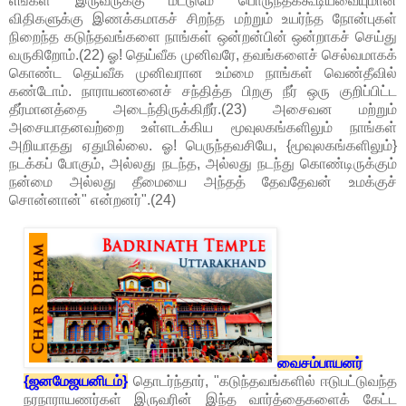
எங்கள் இருவருக்கு மட்டுமே பொருந்தக்கூடியவையுமான
விதிகளுக்கு இணக்கமாகச் சிறந்த மற்றும் உயர்ந்த நோன்புகள்
நிறைந்த கடுந்தவங்களை நாங்கள் ஒன்றன்பின் ஒன்றாகச் செய்து
வருகிறோம்.(22) ஓ! தெய்வீக முனிவரே, தவங்களைச் செல்வமாகக்
கொண்ட தெய்வீக முனிவரான உம்மை நாங்கள் வெண்தீவில்
கண்டோம். நாராயணனைச் சந்தித்த பிறகு நீர் ஒரு குறிப்பிட்ட
தீர்மானத்தை அடைந்திருக்கிறீர்.(23) அசைவன மற்றும்
அசையாதனவற்றை உள்ளடக்கிய மூவுலகங்களிலும் நாங்கள்
அறியாதது ஏதுமில்லை. ஓ! பெருந்தவசியே, {மூவுலகங்களிலும்}
நடக்கப் போகும், அல்லது நடந்த, அல்லது நடந்து கொண்டிருக்கும்
நன்மை அல்லது தீமையை அந்தத் தேவதேவன் உமக்குச்
சொன்னான்" என்றனர்".(24)
வைசம்பாயனர்
{ஜனமேஜயனிடம்}
தொடர்ந்தார், "கடுந்தவங்களில் ஈடுபட்டுவந்த
நரநாராயணர்கள் இருவரின் இந்த வார்த்தைகளைக் கேட்ட