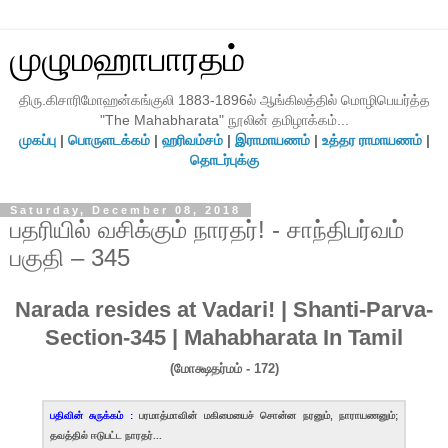
முழுமஹாபாரதம்
திரு.கிசாரிமோஹன்கங்குலி 1883-1896ல் ஆங்கிலத்தில் மொழிபெயர்த்த
"The Mahabharata" நூலின் தமிழாக்கம்...
முகப்பு
|
பொருளடக்கம்
|
ஹரிவம்சம்
|
இராமாயணம்
|
உத்தர ராமாயணம்
|
தொடர்புக்கு
Saturday, December 08, 2018
பதரியில் வசிக்கும் நாரதர்! - சாந்திபர்வம்
பகுதி – 345
Narada resides at Vadari! | Shanti-Parva-
Section-345 | Mahabharata In Tamil
(மோக்ஷதர்மம் - 172)
பதிவின் சுருக்கம் :
பரமாத்மாவின் மகிமையைச் சொன்ன நரனும், நாராயணனும்;
தவத்தில் ஈடுபட்ட நாரதர்...