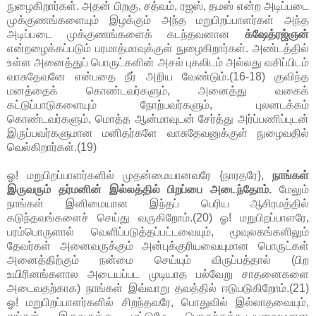
நுழைகிறார்கள். அதன் பிறகு, சத்வம், ரஜஸ், தமஸ் என்ற அடிப்படை
முக்குணங்களையும் இழக்கும் அந்த மறுபிறப்பாளர்கள் அந்த
அடிப்படை முக்குணங்களைக் கடந்தவனான
க்ஷேத்ரஜ்ஞன்
என்றழைக்கப்படும் பரமாத்மாவுக்குள் நுழைகிறார்கள். அண்டத்தில்
உள்ள அனைத்துப் பொருட்களின் அசல் புகலிடம் அல்லது வசிப்பிடம்
வாசுதேவனே என்பதை நீர் அறிய வேண்டும்.(16-18) குவிந்த
மனத்தைக் கொண்டவர்களும், அனைத்து வகைக்
கட்டுப்பாடுகளையும் நோற்பவர்களும், புலனடக்கம்
கொண்டவர்களும், மொத்த ஆன்மாவுடன் சேர்த்து அர்ப்பணிப்புடன்
இருப்பவர்களுமான மனிதர்களே வாசுதேவனுக்குள் நுழைவதில்
வெல்கிறார்கள்.(19)
ஓ! மறுபிறப்பாளர்களில் முதன்மையானவரே {நாரதரே},
நாங்கள்
இருவரும் தர்மனின் இல்லத்தில் பிறப்பை அடைந்தோம்.
மேலும்
நாங்கள் இனிமையான இந்தப் பெரிய ஆசிரமத்தில்
கடுந்தவங்களைச் செய்து வருகிறோம்.(20) ஓ! மறுபிறப்பாளரே,
பரம்பொருளால் வெளிப்படுத்தப்பட்டவையும், மூவுலகங்களிலும்
தேவர்கள் அனைவருக்கும் அன்புக்குரியவையுமான பொருட்கள்
அனைத்திற்கும் நன்மை செய்யும் விருப்பத்தால் (பிற
உயிரினங்களால அடையப்பட முடியாத பல்வேறு சாதனைகளை
அடைவதற்காக) நாங்கள் இவ்வாறு தவத்தில் ஈடுபடுகிறோம்.(21)
ஓ! மறுபிறப்பாளர்களில் சிறந்தவரே, பொதுவில் இல்லாதவையும்,