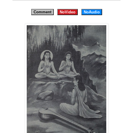
Comment
NoVideo
NoAudio