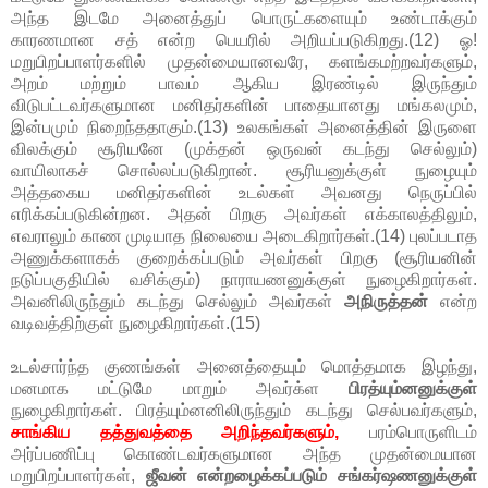
அந்த இடமே அனைத்துப் பொருட்களையும் உண்டாக்கும்
காரணமான சத் என்ற பெயரில் அறியப்படுகிறது.(12) ஓ!
மறுபிறப்பாளர்களில் முதன்மையானவரே, களங்கமற்றவர்களும்,
அறம் மற்றும் பாவம் ஆகிய இரண்டில் இருந்தும்
விடுபட்டவர்களுமான மனிதர்களின் பாதையானது மங்கலமும்,
இன்பமும் நிறைந்ததாகும்.(13) உலகங்கள் அனைத்தின் இருளை
விலக்கும் சூரியனே (முக்தன் ஒருவன் கடந்து செல்லும்)
வாயிலாகச் சொல்லப்படுகிறான். சூரியனுக்குள் நுழையும்
அத்தகைய மனிதர்களின் உடல்கள் அவனது நெருப்பில்
எரிக்கப்படுகின்றன. அதன் பிறகு அவர்கள் எக்காலத்திலும்,
எவராலும் காண முடியாத நிலையை அடைகிறார்கள்.(14) புலப்படாத
அணுக்களாகக் குறைக்கப்படும் அவர்கள் பிறகு (சூரியனின்
நடுப்பகுதியில் வசிக்கும்) நாராயணனுக்குள் நுழைகிறார்கள்.
அவனிலிருந்தும் கடந்து செல்லும் அவர்கள்
அநிருத்தன்
என்ற
வடிவத்திற்குள் நுழைகிறார்கள்.(15)
உடல்சார்ந்த குணங்கள் அனைத்தையும் மொத்தமாக இழந்து,
மனமாக மட்டுமே மாறும் அவர்க்ள
பிரத்யும்னனுக்குள்
நுழைகிறார்கள். பிரத்யும்னனிலிருந்தும் கடந்து செல்பவர்களும்,
சாங்கிய தத்துவத்தை அறிந்தவர்களும்,
பரம்பொருளிடம்
அர்ப்பணிப்பு கொண்டவர்களுமான அந்த முதன்மையான
மறுபிறப்பாளர்கள்,
ஜீவன் என்றழைக்கப்படும் சங்கர்ஷணனுக்குள்