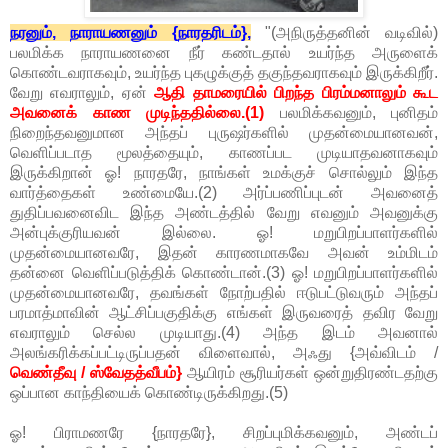
நரனும், நாராயணனும் {நாரதரிடம்},
"(அநிருத்தனின் வடிவில்)
பலமிக்க நாராயணனை நீர் கண்டதால் உயர்ந்த அருளைக்
கொண்டவராகவும், உயர்ந்த புகழுக்குத் தகுந்தவராகவும் இருக்கிறீர்.
வேறு எவராலும், ஏன்
ஆதி தாமரையில் பிறந்த பிரம்மனாலும் கூட
அவனைக் காண முடிந்ததில்லை.(1)
பலமிக்கவனும், புனிதம்
நிறைந்தவனுமான அந்தப் புருஷர்களில் முதன்மையானவன்,
வெளிப்படாத மூலத்தையும், காணப்பட முடியாதவனாகவும்
இருக்கிறான் ஓ! நாரதரே, நாங்கள் உமக்குச் சொல்லும் இந்த
வார்த்தைகள் உண்மையே.(2) அர்ப்பணிப்புடன் அவனைத்
துதிப்பவனைவிட இந்த அண்டத்தில் வேறு எவனும் அவனுக்கு
அன்புக்குரியவன் இல்லை. ஓ! மறுபிறப்பாளர்களில்
முதன்மையானவரே, இதன் காரணமாகவே அவன் உம்மிடம்
தன்னை வெளிப்படுத்திக் கொண்டான்.(3) ஓ! மறுபிறப்பாளர்களில்
முதன்மையானவரே, தவங்கள் நோற்பதில் ஈடுபட்டுவரும் அந்தப்
பரமாத்மாவின் ஆட்சிப்பகுதிக்கு எங்கள் இருவரைத் தவிர வேறு
எவராலும் செல்ல முடியாது.(4) அந்த இடம் அவனால்
அலங்கரிக்கப்பட்டிருப்பதன் விளைவால், அஃது {அவ்விடம் /
வெண்தீவு / ஸ்வேதத்வீபம்}
ஆயிரம் சூரியர்கள் ஒன்றுதிரண்டதற்கு
ஒப்பான காந்தியைக் கொண்டிருக்கிறது.(5)
ஓ! பிராமணரே {நாரதரே}, சிறப்புமிக்கவனும், அண்டப்