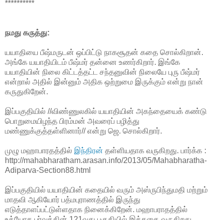
**********
நமது கருத்து:
யயாதியை பீஷ்மருடன் ஒப்பிட்டு நாகசூதன் கதை சொல்கிறான்.
அங்கே யயாதியிடம் பீஷ்மர் தன்னை உணர்கிறார். இங்கே
யயாதியின் நிலை கிட்டத்தட்ட சந்தனுவின் நிலையே புரு பீஷ்மர்
என்றால் அதில் இன்னும் அதிக ஒற்றுமை இருக்கும் என்று நான்
கருதுகிறேன்.
இப்பகுதியில் //விண்ணுலகில் யயாதியின் அகந்தையைக் கண்டு
பொறுமையிழந்த பிரம்மன் அவரைப் பழித்து
மண்ணுக்குத்தள்ளினார்// என்று ஜெ. சொல்கிறார்.
முழு மஹாபாரதத்தில்
இந்திரன்
தள்ளியதாக வருகிறது. பார்க்க :
http://mahabharatham.arasan.info/2013/05/Mahabharatha-
Adiparva-Section88.html
இப்பகுதியில் யயாதியின் கதையில் வரும் அஸ்ருபிந்துமதி மற்றும்
மாதவி ஆகியோர் பத்மபுராணத்தில் இருந்து
எடுத்தாளப்பட்டுள்ளதாக நினைக்கிறேன். மஹாபராதத்தில்
உத்யோக பர்வத்தின் 121வது பகுதியில் இக்கதை வருகிறது.