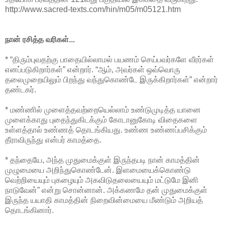
http://www.sacred-texts.com/hin/m05/m05121.htm
நான் ரசித்த வரிகள்...
* “திரும்புவதற்கு பாதையில்லாமல் பயணம் செய்பவர்களே வீரர்கள்
எனப்படுகிறார்கள்” என்றார். “ஆம், அவர்கள் ஒவ்வொரு
தலைமுறையிலும் பிறந்து வந்துகொண்டே இருக்கிறார்கள்” என்றார்
தண்டகர்.
* மண்ணில் முளைத்தவற்றையெல்லாம் உண்டுமுடித்த யானை
முளைக்காது புதைந்துகிடக்கும் கோடானுகோடி விதைகளை
உள்ளத்தால் உண்ணத் தொடங்கியது. உண்ண உண்ணப்பசிக்கும்
தீராவிருந்து என்பர் காமத்தை.
* தந்தையே, அந்த முதுமைக்குள் இருந்தபடி நான் காமத்தின்
முழுமையை அறிந்துகொண்டேன். இளமையைக்கொண்டு
வெற்றியையும் புகழையும் அகவிடுதலையையும் மட்டுமே இனி
நாடுவேன்” என்று சொன்னான். அக்கணமே தன் முதுமைக்குள்
இருந்த யயாதி காமத்தின் நிறைவின்மையை மீண்டும் அறியத்
தொடங்கினார்.