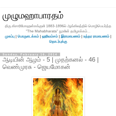
முழுமஹாபாரதம்
திரு.கிசாரிமோஹன்கங்குலி 1883-1896ல் ஆங்கிலத்தில் மொழிபெயர்த்த
"The Mahabharata" நூலின் தமிழாக்கம்...
முகப்பு
|
பொருளடக்கம்
|
ஹரிவம்சம்
|
இராமாயணம்
|
உத்தர ராமாயணம்
|
தொடர்புக்கு
Sunday, February 16, 2014
ஆடியின் ஆழம் - 5 | முதற்கனல் - 46 |
வெண்முரசு - ஜெயமோகன்