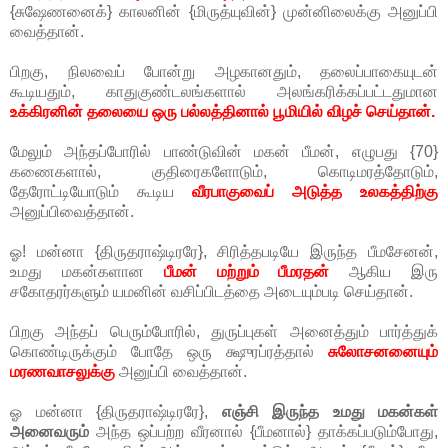
{சுஷேணனைக்} காலனின் {மிருத்யுவின்} முன்னிலைக்கு அனுப்பி
வைத்தான்.
பிறகு, நிலவைப் போன்று அழகானதும், தலைப்பாகையுடன்
கூடியதும், காதுகுண்டலங்களால் அலங்கரிக்கப்பட்டதுமான
உக்கிரனின் தலையை ஒரு பல்லத்தினால் பூமியில் விழச் செய்தான்.
மேலும் அந்தப்போரில் பாண்டுவின் மகன் பீமன், எழுபது {70}
கணைகளால், குதிரைகளோடும், கொடிமரத்தோடும்,
தேரோட்டியோடும் கூடிய
வீரபாகுவைப் அடுத்த உலகத்திற்கு
அனுப்பிவைத்தான்.
ஓ! மன்னா {திருதராஷ்டிரரே}, சிரித்தபடியே இருந்த பீமசேனன்,
உமது மகன்களான
பீமன் மற்றும் பீமரதன்
ஆகிய இரு
சகோதரர்களும் யமனின் வசிப்பிடத்தை அடையும்படி செய்தான்.
பிறகு அந்தப் பெரும்போரில், துருப்புகள் அனைத்தும் பார்த்துக்
கொண்டிருக்கும் போதே ஒரு க்ஷுரப்ரத்தால்
சுலோசனனையும்
மரணவாசலுக்கு
அனுப்பி வைத்தான்.
ஓ மன்னா {திருதராஷ்டிரரே},
எஞ்சி இருந்த உமது மகன்கள்
அனைவரும்
அந்த ஒப்பற்ற வீரனால் {பீமனால்} தாக்கப்படும்போது,