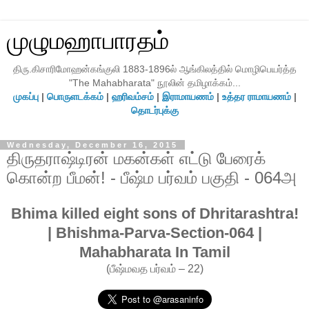
முழுமஹாபாரதம்
திரு.கிசாரிமோஹன்கங்குலி 1883-1896ல் ஆங்கிலத்தில் மொழிபெயர்த்த
"The Mahabharata" நூலின் தமிழாக்கம்...
முகப்பு
|
பொருளடக்கம்
|
ஹரிவம்சம்
|
இராமாயணம்
|
உத்தர ராமாயணம்
|
தொடர்புக்கு
Wednesday, December 16, 2015
திருதராஷ்டிரன் மகன்கள் எட்டு பேரைக்
கொன்ற பீமன்! - பீஷ்ம பர்வம் பகுதி - 064அ
Bhima killed eight sons of Dhritarashtra!
| Bhishma-Parva-Section-064 |
Mahabharata In Tamil
(பீஷ்மவத பர்வம் – 22)