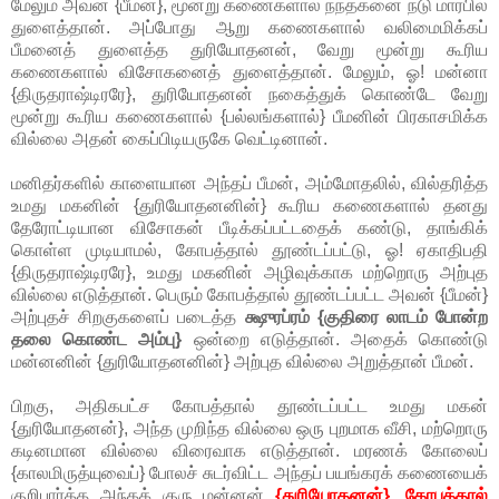
மேலும் அவன் {பீமன்}, மூன்று கணைகளால் நந்தகனை நடு மார்பில்
துளைத்தான். அப்போது ஆறு கணைகளால் வலிமைமிக்கப்
பீமனைத் துளைத்த துரியோதனன், வேறு மூன்று கூரிய
கணைகளால் விசோகனைத் துளைத்தான். மேலும், ஓ! மன்னா
{திருதராஷ்டிரரே}, துரியோதனன் நகைத்துக் கொண்டே வேறு
மூன்று கூரிய கணைகளால் {பல்லங்களால்} பீமனின் பிரகாசமிக்க
வில்லை அதன் கைப்பிடியருகே வெட்டினான்.
மனிதர்களில் காளையான அந்தப் பீமன், அம்மோதலில், வில்தரித்த
உமது மகனின் {துரியோதனனின்} கூரிய கணைகளால் தனது
தேரோட்டியான விசோகன் பீடிக்கப்பட்டதைக் கண்டு, தாங்கிக்
கொள்ள முடியாமல், கோபத்தால் தூண்டப்பட்டு, ஓ! ஏகாதிபதி
{திருதராஷ்டிரரே}, உமது மகனின் அழிவுக்காக மற்றொரு அற்புத
வில்லை எடுத்தான். பெரும் கோபத்தால் தூண்டப்பட்ட அவன் {பீமன்}
அற்புதச் சிறகுகளைப் படைத்த
க்ஷுரப்ரம் {குதிரை லாடம் போன்ற
தலை கொண்ட அம்பு}
ஒன்றை எடுத்தான். அதைக் கொண்டு
மன்னனின் {துரியோதனனின்} அற்புத வில்லை அறுத்தான் பீமன்.
பிறகு, அதிகபட்ச கோபத்தால் தூண்டப்பட்ட உமது மகன்
{துரியோதனன்}, அந்த முறிந்த வில்லை ஒரு புறமாக வீசி, மற்றொரு
கடினமான வில்லை விரைவாக எடுத்தான். மரணக் கோலைப்
{காலமிருத்யுவைப்} போலச் சுடர்விட்ட அந்தப் பயங்கரக் கணையைக்
குறிபார்த்த அந்தக் குரு மன்னன்
{துரியோதனன்}, கோபத்தால்