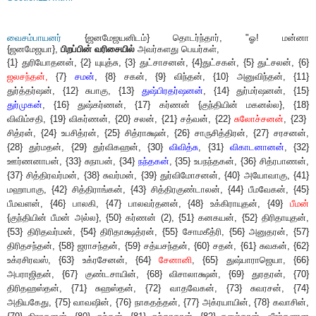
வைசம்பாயனர்
{ஜனமேஜயனிடம்} தொடர்ந்தார், "ஓ! மன்னா
{ஜனமேஜயா},
பிறப்பின் வரிசையில்
அவர்களது பெயர்கள்,
{1} துரியோதனன், {2} யுயுத்சு, {3} துட்சாசனன், {4}துட்சகன், {5} துட்சலன், {6}
ஜலசந்தன்,
{7}
சமன்
, {8} சகன், {9} விந்தன், {10} அனுவிந்தன், {11}
துர்த்தர்ஷன், {12} சுபாகு, {13}
துஷ்பிரதர்ஷனன்
, {14} துர்மர்ஷனன், {15}
துர்முகன்
, {16} துஷ்கர்ணன், {17} கர்ணன் {குந்தியின் மகனல்ல}, {18}
விவி
ம்
சதி, {19} விகர்ணன், {20} சலன், {21} சத்வன், {22}
சுலோச்சனன்
, {23}
சித்ரன், {24} உபசித்ரன், {25} சித்ராக்ஷன், {26} சாருசித்திரன், {27} சரசனன்,
{28} துர்மதன், {29} துர்விகஹன், {30}
விவித்சு
, {31}
விகாடனானன்
, {32}
ஊர்ணனாபன், {33} சுநாபன், {34}
நந்தகன்
, {35} உபநந்தகன், {36} சித்ரபாணன்,
{37} சித்திரவர்மன், {38} சுவர்மன், {39} துர்விமோசனன், {40} அயோவாகு, {41}
மஹாபாகு, {42} சித்திராங்கன், {43} சித்திரகுண்டாலன், {44} பீமவேகன், {45}
பீமவளன், {46} பாலகி, {47} பாலவர்தனன், {48} உக்கிராயுதன், {49}
பீமன்
{குந்தியின் பீமன் அல்ல}, {50} கர்ணன் (2), {51} கனகயன், {52} திரிதாயுதன்,
{53} திரிதவர்மன், {54} திரிதாக்ஷத்ரன், {55} சோமகீத்ரி, {56} அனுதரன், {57}
திரிதசந்தன், {58} ஜராசந்தன், {59} சத்யசந்தன், {60} சதன், {61} சுவகன், {62}
உக்ரசிரவஸ், {63} உக்ரசேனன், {64}
சேனானி
, {65} துஷ்பாராஜெயா, {66}
அபராஜிதன், {67} குண்டசாயின், {68} விசாலாக்ஷன், {69} துரதரன், {70}
திரிதஹஸ்தன், {71} சுஹஸ்தன், {72} வாதவேகன், {73} சுவரசன், {74}
அதியகேது, {75} வாவஷின், {76} நாகதத்தன், {77} அக்ரயாயின், {78} கவாசின்,