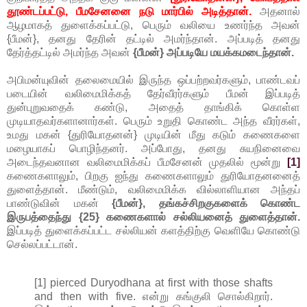
தூண்டப்பட்டு, பீமசேனனை நடு மார்பில் அடித்தான்.
அதனால்
ஆழமாகத் துளைக்கப்பட்டு, பெரும் வலியை உணர்ந்த அவன்
{பீமன்}, தனது தேரின் தட்டில் அமர்ந்தான். அப்படித் தனது
தேர்த்தட்டில் அமர்ந்த அவன்
{பீமன்} அப்படியே மயக்கமடைந்தான்.
அபிமன்யுவின் தலைமையில் இருந்த ஒப்பற்றவர்களும், பாண்டவப்
படையின் வலிமைமிக்கத் தேர்வீரர்களும் பீமன் இப்படித்
துன்புறுவதைக் கண்டு, அதைத் தாங்கிக் கொள்ள
முடியாதவர்களானார்கள். பெரும் உறுதி கொண்ட அந்த வீரர்கள்,
உமது மகன் {துரியோதனன்} முடியின் மீது கடும் கணைகளை
மழையாகப் பொழிந்தனர். அப்போது, தனது சுயநினைவை
அடைந்தவனான வலிமைமிக்கப் பீமசேனன் முதலில் மூன்று
[1]
கணைகளாலும், பிறகு ஐந்து கணைகளாலும் துரியோதனனைத்
துளைத்தான். மீண்டும், வலிமைமிக்க வில்லாளியான அந்தப்
பாண்டுவின் மகன்
{பீமன்}, தங்கச்சிறகுகளைக் கொண்ட
இருபத்தைந்து {25} கணைகளால் சல்லியனைத் துளைத்தான்.
இப்படித் துளைக்கப்பட்ட சல்லியன் களத்திற்கு வெளியே கொண்டு
செல்லப்பட்டான்.
[1] pierced Duryodhana at first with those shafts
and then with five. என்று கங்குலி சொல்கிறார்.