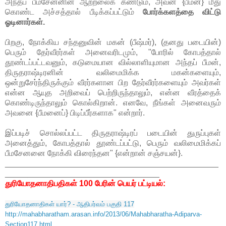
அந்தப் பீமசேனனின் ஆற்றலைக் கண்டும், அவன் {பீமன்} மீது
கொண்ட அச்சத்தால் பீடிக்கப்பட்டும்
போர்க்களத்தை விட்டு
ஓடினார்கள்.
பிறகு, நோக்கிய சந்தனுவின் மகன் (பீஷ்மர்), (தனது படையின்)
பெரும் தேர்வீரர்கள் அனைவரிடமும், "போரில் கோபத்தால்
தூண்டப்பட்டவனும், கடுமையான வில்லாளியுமான அந்தப் பீமன்,
திருதராஷ்டிரனின் வலிமைமிக்க மகன்களையும்,
ஒன்றுசேர்ந்திருக்கும் வீரர்களான பிற தேர்வீரர்களையும் அவர்கள்
என்ன ஆயுத அறிவைப் பெற்றிருந்தாலும், என்ன வீரத்தைக்
கொண்டிருந்தாலும் கொல்கிறான். எனவே, நீங்கள் அனைவரும்
அவனை {பீமனைப்} பிடிப்பீர்களாக" என்றார்.
இப்படிச் சொல்லப்பட்ட திருதராஷ்டிரப் படையின் துருப்புகள்
அனைத்தும், கோபத்தால் தூண்டப்பட்டு, பெரும் வலிமைமிக்கப்
பீமசேனனை நோக்கி விரைந்தன" {என்றான் சஞ்சயன்}.
_______________________________________________
__________________________________
துரியோதனாதிபதிகள் 100 பேரின் பெயர் பட்டியல்:
துரியோதனாதிகள் யார்? - ஆதிபர்வம் பகுதி 117
http://mahabharatham.arasan.info/2013/06/Mahabharatha-Adiparva-
Section117.html