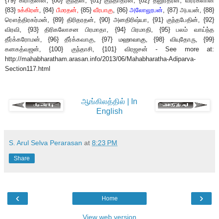
{79} கிராதனன், {80} குந்தன், {81} குந்தாதரன், {82} தனுர்தரன், வீரர்களான
{83}
உக்கிரன்
, {84}
பீமரதன்,
{85}
வீரபாகு
, {86}
அலோலூபன்
, {87} அபயன், {88}
ரௌத்திரகர்மன், {89} திரிதரதன், {90} அனதிரிஷ்யா, {91} குந்தபேதின், {92}
விரவி, {93} திரிகலோசன பிரமாதா, {94} பிரமாதி, {95} பலம் வாய்ந்த
தீர்க்கரோமன், {96} தீர்க்கவாகு, {97}
மஹாவாகு
, {98} வியுதோரு, {99}
கனகத்வஜன், {100} குந்தாசி, {101} விரஜசன் - See more at:
http://mahabharatham.arasan.info/2013/06/Mahabharatha-Adiparva-
Section117.html
ஆங்கிலத்தில் | In
English
S. Arul Selva Perarasan
at
8:23 PM
Share
‹
›
Home
View web version