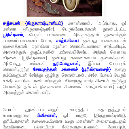
சஞ்சயன் {திருதராஷ்டிரனிடம்}
சொன்னான், "அப்போது, ஓ!
மன்னா {திருதராஷ்டிரரே}, பெருங்கோபத்தால் தூண்டப்பட்ட
பூரிஸ்ரவஸ்,
பெரும் யானையை அங்குசத்தால் துளைக்கும்
யானைப்பாகனைப் போல,
சாத்யகியை
ஒன்பது கணைகளால்
துளைத்தான். அளவிலா ஆன்மா கொண்டவனான சாத்யகியும்,
அனைத்துத் துருப்புகளின் பார்வையிலேயே, அந்தக் கௌரவ
வீரனை {பூரிஸ்ரவசை} ஒன்பது கணைகளால் துளைத்தான்.
அப்போது, மன்னன்
துரியோதனன்,
இப்படிப் போராடிக்
கொண்டிருந்த
சோமதத்தன் மகனைச் {பூரிஸ்ரவசைத்}
தனது
தம்பிகளுடன் சேர்ந்து சூழ்ந்து கொண்டான். அதே போலப் பெரும்
சக்தி வாய்ந்த பாண்டவர்களும், விரைந்து சாத்யகியைச் சூழ்ந்து
கொண்டு தங்கள் நிலைகளை அவனைச் {சாத்யகியைச்} சுற்றி
அமைத்துக் கொண்டனர்.
கோபம் தூண்டப்பட்டவனும், உயர்த்திய கதாயுதத்துடன்
கூடியவனுமான
பீமசேனன்,
ஓ! பாரதரே {திருதராஷ்டிரரே},
துரியோதனன் தலைமையிலான உமது மகன்கள் அனைவருடனும்
மோதினான். பல்லாயிரம் தேர்களுடையவனும், கோபமும்,