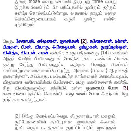
இங்கு those என்று சொல்லி இருப்பது three என்று
இருக்க வேண்டும். பிற பதிப்புகளில் மூன்றும், ஐந்தும்
என்றே சொல்லப்பட்டுள்ளது. அதனால் நாமும் அதை
அச்சுப்பிழையையாகக் கருதி மூன்று என்றே
ஏற்கிறோம்.
பிறகு,
சேனாபதி, சுஷேணன், ஜலசந்தன்
[2]
, சுலோசனன், உக்ரன்,
பீமரதன், பீமன், வீரபாகு, அலோலுபன், துர்முகன், துஷ்ப்ரதர்ஷன்,
விவித்சு, விகடன், சமன்
என்கிற உமது பதினான்கு {14} மகன்கள்
அந்தப் போரில் பீமசேனனுடன் மோதினார்கள். கண்கள் சிவக்க
ஒன்று சேர்ந்து பீமசேனனுக்கு எதிராக விரைந்த அவர்கள்
எண்ணற்ற கணைகளைப் பொழிந்து, அவனை {பீமனை} ஆழமாகத்
துளைத்தனர். அப்போது, பலம்வாய்ந்த கரங்களைக் கொண்டவனும்,
வீரனுமான வலிமைமிக்கப் பீமசேனன், உமது மகன்களைக் கண்டு,
சிறு விலங்குகளுக்கு மத்தியில் உள்ள
ஓநாயைப் போல
[3]
கடைவாயை நக்கிக் கொண்டு,
கருடனைப் போல
அவர்கள் மீது
மூர்க்கமாக விழுந்தான்.
[2] இங்கு கொல்லப்படுவது, திருதராஷ்டிரன் மகனும்,
துரியோதனனின் தம்பியுமான ஜலசந்தன் ஆவான்.
இனி வரும் பகுதிகளில் குறிப்பிடப்படும் ஜலசந்தன்