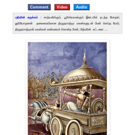
Comment
Video
Audio
பதிவின் சுருக்கம் :
சாத்யகிக்கும், பூரிஸ்ரவசுக்கும் இடையில் நடந்த மோதல்;
துரியோதனன் தலைமையிலான திருதராஷ்டிர மகன்களுடன் பீமன் செய்த போர்;
திருதராஷ்டிரன் மகன்கள் எண்மரைக் கொன்ற பீமன்; பீஷ்மரின் கட்டளை ....