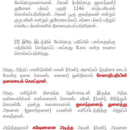
வேறொருவனாவான். அவன் {மற்றொரு ஜலசந்தன்}
துரோண பர்வம் பகுதி 114ல் சாத்யகியால்
கொல்லப்படுகிறான். அவன் பூரு குலத்தவன் என்றும்
குரு வீரன் என்றும் துரோணபர்வம், கர்ண பர்வம் மற்றும்
சல்லிய பர்வங்களில் நினைவுகூரப்படுகிறான்.
[3] இதே இடத்தில் வேறொரு பதிப்பில் பசுக்களுக்கு
மத்தியில் செந்நாய்ப் பாய்வது போல என்ற உவமை
சொல்லப்படுகிறது.
பிறகு, அந்தப் பாண்டுவின் மகன் {பீமன்}, க்ஷுரப்ரம் {குதிரை லாடம்
போன்ற தலை கொண்ட கணை} ஒன்றினால்
சேனாதிபதியின்
தலையைக் கொய்தான்.
பிறகு, மகிழ்ச்சி நிறைந்த ஆன்மாவுடன் இருந்த அந்த
வலிமைமிக்கக் கரங்களைக் கொண்ட வீரன் {பீமன்}, சிரித்துக்
கொண்டே மூன்று கணைகளால்
ஜலசந்தனைத் துளைத்து
அவனை {ஜலசந்தனை} யமனின் வசிப்பிடத்திற்கு அனுப்பி
வைத்தான்.
அடுத்ததாகச்
சுஷேணனை அடித்த
அவன் {பீமன்}, அவனை