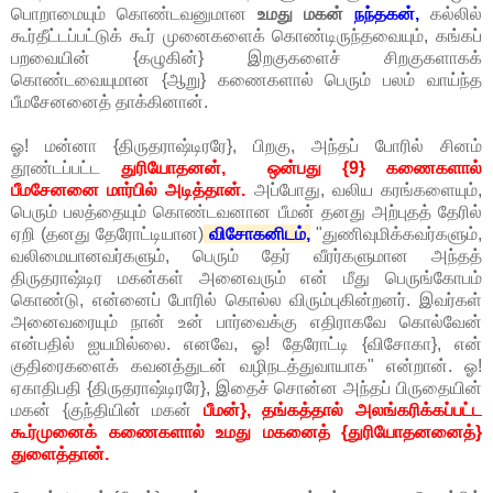
பொறாமையும் கொண்டவனுமான
உமது மகன்
நந்தகன்,
கல்லில்
கூர்தீட்டப்பட்டுக் கூர் முனைகளைக் கொண்டிருந்தவையும், கங்கப்
பறவையின் {கழுகின்} இறகுகளைச் சிறகுகளாகக்
கொண்டவையுமான {ஆறு} கணைகளால் பெரும் பலம் வாய்ந்த
பீமசேனனைத் தாக்கினான்.
ஓ! மன்னா {திருதராஷ்டிரரே}, பிறகு, அந்தப் போரில் சினம்
தூண்டப்பட்ட
துரியோதனன், ஒன்பது {9} கணைகளால்
பீமசேனனை மார்பில் அடித்தான்.
அப்போது, வலிய கரங்களையும்,
பெரும் பலத்தையும் கொண்டவனான பீமன் தனது அற்புதத் தேரில்
ஏறி
(தனது தேரோட்டியான)
விசோகனிடம்,
"துணிவுமிக்கவர்களும்,
வலிமையானவர்களும், பெரும் தேர் வீரர்களுமான அந்தத்
திருதராஷ்டிர மகன்கள் அனைவரும் என் மீது பெருங்கோபம்
கொண்டு, என்னைப் போரில் கொல்ல விரும்புகின்றனர். இவர்கள்
அனைவரையும் நான் உன் பார்வைக்கு எதிராகவே கொல்வேன்
என்பதில் ஐயமில்லை. எனவே, ஓ! தேரோட்டி {விசோகா}, என்
குதிரைகளைக் கவனத்துடன் வழிநடத்துவாயாக" என்றான். ஓ!
ஏகாதிபதி {திருதராஷ்டிரரே}, இதைச் சொன்ன அந்தப் பிருதையின்
மகன் {குந்தியின் மகன்
பீமன்}, தங்கத்தால் அலங்கரிக்கப்பட்ட
கூர்முனைக் கணைகளால் உமது மகனைத் {துரியோதனனைத்}
துளைத்தான்.