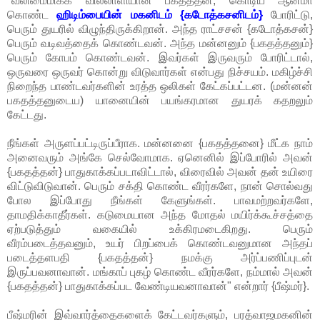
"வலிமைமிக்க வில்லாளியான பகதத்தன், கொடிய ஆன்மா
கொண்ட
ஹிடிம்பையின் மகனிடம் {கடோத்கசனிடம்}
போரிட்டு,
பெரும் துயரில் விழுந்திருக்கிறான். அந்த ராட்சசன் {கடோத்கசன்}
பெரும் வடிவத்தைக் கொண்டவன். அந்த மன்னனும் {பகதத்தனும்}
பெரும் கோபம் கொண்டவன். இவர்கள் இருவரும் போரிட்டால்,
ஒருவரை ஒருவர் கொன்று விடுவார்கள் என்பது நிச்சயம். மகிழ்ச்சி
நிறைந்த பாண்டவர்களின் உரத்த ஒலிகள் கேட்கப்பட்டன. (மன்னன்
பகதத்தனுடைய) யானையின் பயங்கரமான துயரக் கதறலும்
கேட்டது.
நீங்கள் அருளப்பட்டிருப்பீராக. மன்னனை {பகதத்தனை} மீட்க நாம்
அனைவரும் அங்கே செல்வோமாக. ஏனெனில் இப்போரில் அவன்
{பகதத்தன்} பாதுகாக்கப்படாவிட்டால், விரைவில் அவன் தன் உயிரை
விட்டுவிடுவான். பெரும் சக்தி கொண்ட வீரர்களே, நான் சொல்வது
போல இப்போது நீங்கள் கேளுங்கள். பாவமற்றவர்களே,
தாமதிக்காதீர்கள். கடுமையான அந்த மோதல் மயிர்க்கூச்சத்தை
ஏற்படுத்தும் வகையில் உக்கிரமடைகிறது. பெரும்
வீரம்படைத்தவனும், உயர் பிறப்பைக் கொண்டவனுமான அந்தப்
படைத்தளபதி {பகதத்தன்} நமக்கு அர்ப்பணிப்புடன்
இருப்பவனாவான். மங்காப் புகழ் கொண்ட வீரர்களே, நம்மால் அவன்
{பகதத்தன்} பாதுகாக்கப்பட வேண்டியவனாவான்" என்றார் {பீஷ்மர்}.
பீஷ்மரின் இவ்வார்த்தைகளைக் கேட்டவர்களும், பரத்வாஜமகனின்