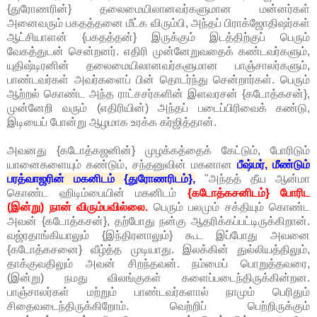
{துரோணரின்} தலைமையிலானவர்களுமான மன்னர்கள்
அனைவரும் பகதத்தனை மீட்க விரும்பி, அந்தப் பிராக்ஜோதிஷர்கள்
ஆட்சியாளன் {பகதத்தன்} இருக்கும் இடத்திற்குப் பெரும்
வேகத்துடன் சென்றனர். எதிரி முன்னேறுவதைக் கண்டவர்களும்,
யுதிஷ்டிரனின் தலைமையிலானவர்களுமான பாஞ்சாலர்களும்,
பாண்டவர்கள் அவர்களைப் பின் தொடர்ந்து சென்றார்கள். பெரும்
ஆற்றல் கொண்ட அந்த ராட்சசர்களின் இளவரசன் {கடோத்கசன்},
முன்னேறி வரும் (எதிரியின்) அந்தப் படைப்பிரிவைக் கண்டு,
இடியைப் போன்று ஆழமாக உரக்க கர்ஜித்தான்.
அவனது {கடோத்கஜனின்} முழக்கத்தைக் கேட்டும், போரிடும்
யானைகளையும் கண்டும், சந்தனுவின் மகனான
பீஷ்மர், மீண்டும்
பரத்வாஜரின் மகனிடம் {துரோணரிடம்},
"அந்தத் தீய ஆன்மா
கொண்ட ஹிடிம்பையின் மகனிடம்
{கடோத்கசனிடம்} போரிட
(இன்று) நான் விரும்பவில்லை.
பெரும் பலமும் சக்தியும் கொண்ட
அவன் {கடோத்கசன்}, தற்போது நன்கு ஆதரிக்கப்பட்டிருக்கிறான்.
வஜ்ரதாங்கியாலும் {இந்திரனாலும்} கூட இப்போது அவனை
{கடோத்கசனை} வீழ்த்த முடியாது. இலக்கின் துல்லியத்திலும்,
தாக்குவதிலும் அவன் சிறந்தவன். நம்மைப் பொறுத்தவரை,
(இன்று) நமது விலங்குகள் களைப்படைந்திருக்கின்றன.
பாஞ்சாலர்கள் மற்றும் பாண்டவர்களால் நாமும் பெரிதும்
சிதைவடைந்திருக்கிறோம். வெற்றிப் பெற்றிருக்கும்