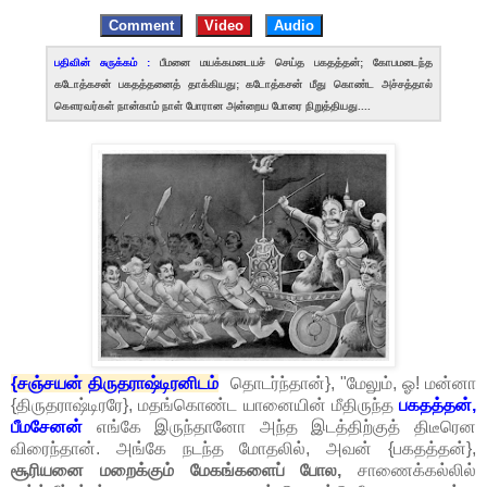
Comment
Video
Audio
பதிவின் சுருக்கம் :
பீமனை மயக்கமடையச் செய்த பகதத்தன்; கோபமடைந்த
கடோத்கசன் பகதத்தனைத் தாக்கியது; கடோத்கசன் மீது கொண்ட அச்சத்தால்
கௌரவர்கள் நான்காம் நாள் போரான அன்றைய போரை நிறுத்தியது...
.
{சஞ்சயன் திருதராஷ்டிரனிடம்
தொடர்ந்தான்}, "மேலும், ஓ! மன்னா
{திருதராஷ்டிரரே}, மதங்கொண்ட யானையின் மீதிருந்த
பகதத்தன்,
பீமசேனன்
எங்கே இருந்தானோ அந்த இடத்திற்குத் திடீரென
விரைந்தான். அங்கே நடந்த மோதலில், அவன் {பகதத்தன்},
சூரியனை மறைக்கும் மேகங்களைப் போல,
சாணைக்கல்லில்