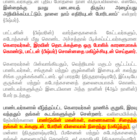
பாண்டவர்களுடன் புதிய மோதலை நான் விரும்பவில்லை. எனவே,
இன்றைக்கு நமது படையைத் திரும்ப அழைப்பது
அறிவிக்கப்படட்டும். நாளை நாம் எதிரியுடன் போரிடலாம்
" என்றார்
{பீஷ்மர்}.
பாட்டனின் {பீஷ்மரின்} வார்த்தைகளைக் கேட்டவர்களும்,
கடோத்கசன் மீது கொண்ட அச்சத்தால் பீடிக்கப்பட்டவர்களுமான
கௌரவர்கள், இரவின் தொடக்கத்தை ஒரு போலிக் காரணமாகக்
கொண்டு, பாட்டன் {பீஷ்மர்} சொன்னதை மகிழ்ச்சியுடன் செய்தனர்.
கௌரவர்கள் பின்வாங்கியதும், வெற்றியால் மகுடம் சூட்டப்பட்ட
பாண்டவர்கள், சங்குகள் மற்றும் குழல்களின் இசையுடன் கலந்து
சிங்க முழக்கங்களிட்டனர். ஓ! பாரதரே {திருதராஷ்டிரரே}, இப்படியே
குருக்கள் மற்றும் கடோத்கசனைத் தலைமையாகக் கொண்ட
பாண்டவர்களுக்கும் இடையிலான அந்த நாளின் {4ஆம் நாளின்}
போர் நடந்தது.
பாண்டவர்களால் வீழ்த்தப்பட்ட கௌரவர்கள் நாணிக் குறுகி, இரவு
வந்ததும் தங்கள் கூடங்களுக்குச் சென்றனர்.
வலிமைமிக்கத்
தேர்வீரர்களான
பாண்டுவின் மகன்கள், கணைகளால் சிதைந்த
தங்கள் உடல்களுடன், போரின் விளைவால் நிறைந்து {மகிழ்ந்து},
ஓ!
மன்னா {திருதராஷ்டிரரே}, பீமசேனன் மற்றும் கடோத்கசனைத்
தங்கள் தலைமையில் கொண்டு, ஓ! ஏகாதிபதி {திருதராஷ்டிரரே},