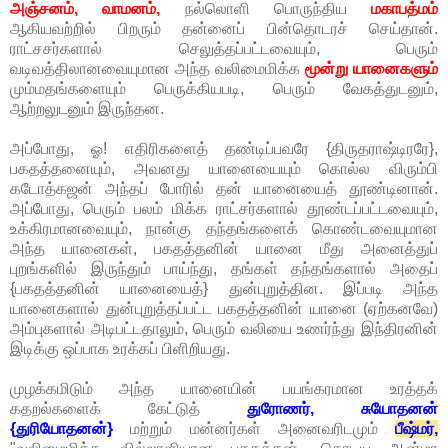
அஞ்சனம், வாமனம்,
நல்லொளி பொருந்திய
மகாபத்மம்
ஆகியவற்றில் பிறரும் தன்னைப் பின்தொடரச் செய்தான்.
ராட்சசர்களால் செலுத்தப்பட்டவையும், பெரும்
வடிவத்திலானவையுமான அந்த வலிமைமிக்க
மூன்று யானைகளும்
மும்மதங்களையும் பெருக்கியபடி, பெரும் வேகத்துடனும்,
ஆற்றலுடனும் இருந்தன.
அப்போது, ஓ! எதிரிகளைத் தண்டிப்பவரே {திருதராஷ்டிரரே},
பகதத்தனையும், அவனது யானையையும் கொல்ல விரும்பி
கடோத்கஜன் அந்தப் போரில் தன் யானையைத் தூண்டினான்.
அப்போது, பெரும் பலம் மிக்க ராட்சர்களால் தூண்டப்பட்டவையும்,
உக்கிரமானவையும், நான்கு தந்தங்களைக் கொண்டவையுமான
அந்த யானைகள், பகதத்தனின் யானை மீது அனைத்துப்
புறங்களில் இருந்தும் பாய்ந்து, தங்கள் தந்தங்களால் அதைப்
{பகதத்தனின் யானையைத்} துன்புறுத்தின. இப்படி அந்த
யானைகளால் துன்புறுத்தப்பட்ட பகதத்தனின் யானை (ஏற்கனவே)
அம்புகளால் அடிபட்டதாலும், பெரும் வலியை உணர்ந்து இந்திரனின்
இடிக்கு ஒப்பாக உரக்கப் பிளிறியது.
முழக்கமிடும் அந்த யானையின் பயங்கரமான உரத்தக்
கதறல்களைக் கேட்டுத்
துரோணர், சுயோதனன்
{துரியோதனன்}
மற்றும் மன்னர்கள் அனைவரிடமும்
பீஷ்மர்,