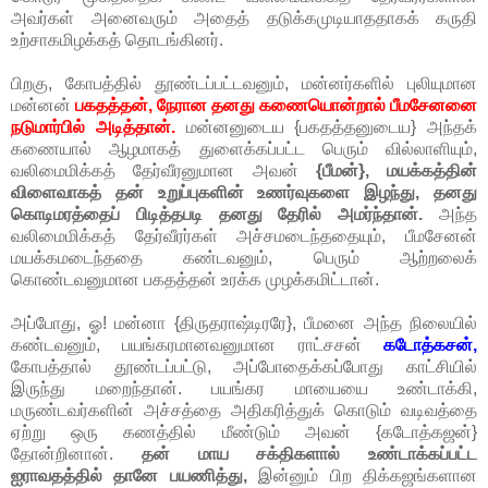
அவர்கள் அனைவரும் அதைத் தடுக்கமுடியாததாகக் கருதி
உற்சாகமிழக்கத் தொடங்கினர்.
பிறகு, கோபத்தில் தூண்டப்பட்டவனும், மன்னர்களில் புலியுமான
மன்னன்
பகதத்தன், நேரான தனது கணையொன்றால் பீமசேனனை
நடுமார்பில் அடித்தான்.
மன்னனுடைய {பகதத்தனுடைய} அந்தக்
கணையால் ஆழமாகத் துளைக்கப்பட்ட பெரும் வில்லாளியும்,
வலிமைமிக்கத் தேர்வீரனுமான அவன்
{பீமன்}, மயக்கத்தின்
விளைவாகத் தன் உறுப்புகளின் உணர்வுகளை இழந்து, தனது
கொடிமரத்தைப் பிடித்தபடி தனது தேரில் அமர்ந்தான்.
அந்த
வலிமைமிக்கத் தேர்வீரர்கள் அச்சமடைந்ததையும், பீமசேனன்
மயக்கமடைந்ததை கண்டவனும், பெரும் ஆற்றலைக்
கொண்டவனுமான பகதத்தன் உரக்க முழக்கமிட்டான்.
அப்போது, ஓ! மன்னா {திருதராஷ்டிரரே}, பீமனை அந்த நிலையில்
கண்டவனும், பயங்கரமானவனுமான ராட்சசன்
கடோத்கசன்,
கோபத்தால் தூண்டப்பட்டு, அப்போதைக்கப்போது காட்சியில்
இருந்து மறைந்தான். பயங்கர மாயையை உண்டாக்கி,
மருண்டவர்களின் அச்சத்தை அதிகரித்துக் கொடும் வடிவத்தை
ஏற்று ஒரு கணத்தில் மீண்டும் அவன் {கடோத்கஜன்}
தோன்றினான்.
தன் மாய சக்திகளால் உண்டாக்கப்பட்ட
ஐராவதத்தில் தானே பயணித்து,
இன்னும் பிற திக்கஜங்களான