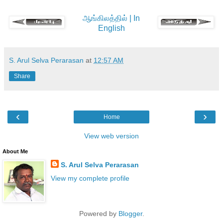
ஆங்கிலத்தில் | In
English
S. Arul Selva Perarasan
at
12:57 AM
Share
‹
›
Home
View web version
About Me
S. Arul Selva Perarasan
View my complete profile
Powered by
Blogger
.