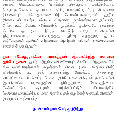
தங்கள் கொட்டகையை நோக்கிச் சென்றனர். மகிழ்ச்சியால்
நிறைந்த அவர்கள், ஓ! மன்னா {திருதராஷ்டிரரே}, அந்த வீரர்களை
{பீமனையும், கடோத்கசனையும்} கொண்டாடினார்கள். தூரிய
இசையுடன் கலந்து பல்வேறு விதமான முழக்கங்களை இட்டனர்.
அந்த உயர் ஆன்ம வீரர்களின் முழக்கம் பூமியையே நடுங்கச்
செய்து, ஓ! ஐயா {திருதராஷ்டிரரே}, உமது மகன்களின்
இதயங்களையும் கலங்கடித்தது. இரவு வந்ததும், இப்படி
எதிரிகளைத் தண்டிப்பவர்களான அவர்கள் தங்கள் பாசறைகளை
நோக்கிச் சென்றனர்.
தன் சகோதரர்களின் மரணத்தால் உற்சாகமிழந்த மன்னன்
துரியோதனன்,
துயர் மற்றும் கண்ணீரையும் மேலிட்ட சிந்தனையில்
சில மணிநேரத்தைக் கழித்தான். பிறகு, (படை அறிவியலின்)
விதிகளின் படி தன் பாசறைக்கு வேண்டிய அனைத்து
ஏற்பாடுகளையும் செய்த அவன் {துரியோதனன்}, தன் தம்பிகளின்
{தம்பிகளின் மரணத்தின்} நிமித்தமான சோகத்தினால்
பீடிக்கப்பட்டும், துயரால் எரிக்கப்பட்டும், தியானத்தில்
{ஆலோசனையில்} பல மணி நேரத்தைக் கழிக்கத் தொடங்கினான்"
{என்றான் சஞ்சயன்}.
நான்காம் நாள் போர் முற்றிற்று