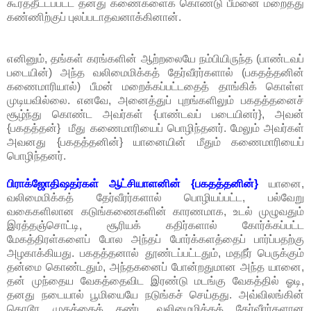
கூர்த்தீட்டப்பட்ட தனது கணைகளைக் கொண்டு பீமனை மறைத்து
கண்ணிற்குப் புலப்படாதவனாக்கினான்.
எனினும், தங்கள் கரங்களின் ஆற்றலையே நம்பியிருந்த (பாண்டவப்
படையின்) அந்த வலிமைமிக்கத் தேர்வீரர்களால் (பகதத்தனின்
கணைமாரியால்) பீமன் மறைக்கப்பட்டதைத் தாங்கிக் கொள்ள
முடியவில்லை. எனவே, அனைத்துப் புறங்களிலும் பகதத்தனைச்
சூழ்ந்து கொண்ட அவர்கள் {பாண்டவப் படையினர்}, அவன்
{பகதத்தன்} மீது கணைமாரியைப் பொழிந்தனர். மேலும் அவர்கள்
அவனது {பகதத்தனின்} யானையின் மீதும் கணைமாரியைப்
பொழிந்தனர்.
பிராக்ஜோதிஷதர்கள் ஆட்சியாளனின் {பகதத்தனின்}
யானை,
வலிமைமிக்கத் தேர்வீரர்களால் பொழியப்பட்ட, பல்வேறு
வகைகளிலான கடுங்கணைகளின் காரணமாக, உடல் முழுவதும்
இரத்தஞ்சொட்டி, சூரியக் கதிர்களால் கோர்க்கப்பட்ட
மேகத்திரள்களைப் போல அந்தப் போர்க்களத்தைப் பார்ப்பதற்கு
அழகாக்கியது. பகதத்தனால் தூண்டப்பட்டதும், மதநீர் பெருக்கும்
தன்மை கொண்டதும், அந்தகனைப் போன்றதுமான அந்த யானை,
தன் முந்தைய வேகத்தைவிட இரண்டு மடங்கு வேகத்தில் ஓடி,
தனது நடையால் பூமியையே நடுங்கச் செய்தது. அவ்விலங்கின்
கொடூர முகத்தைக் கண்ட வலிமைமிக்கத் தேர்வீரர்களான