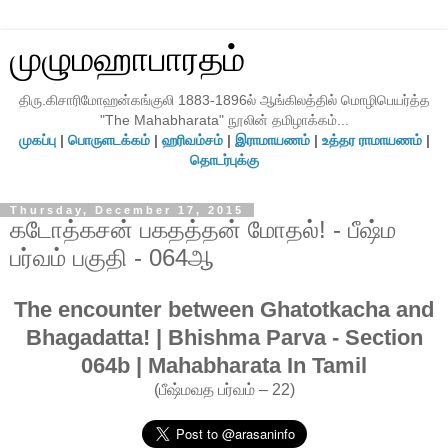
முழுமஹாபாரதம்
திரு.கிசாரிமோஹன்கங்குலி 1883-1896ல் ஆங்கிலத்தில் மொழிபெயர்த்த
"The Mahabharata" நூலின் தமிழாக்கம்...
முகப்பு
|
பொருளடக்கம்
|
ஹரிவம்சம்
|
இராமாயணம்
|
உத்தர ராமாயணம்
|
தொடர்புக்கு
Thursday, December 17, 2015
கடோத்கசன் பகதத்தன் மோதல்! - பீஷ்ம
பர்வம் பகுதி - 064ஆ
The encounter between Ghatotkacha and
Bhagadatta! | Bhishma Parva - Section
064b | Mahabharata In Tamil
(பீஷ்மவத பர்வம் – 22)